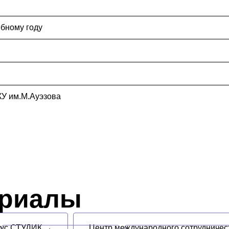
ебному году
КУ им.М.Ауэзова
ериалы
пус СТУДИК →
Центр международного сотрудниче