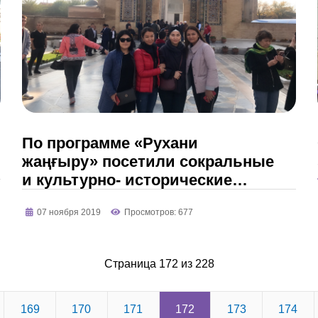
По программе «Рухани
жаңғыру» посетили сокральные
и культурно- исторические
места исторического города
07 ноября 2019
Просмотров: 677
Самарканда
Страница 172 из 228
169
170
171
172
173
174