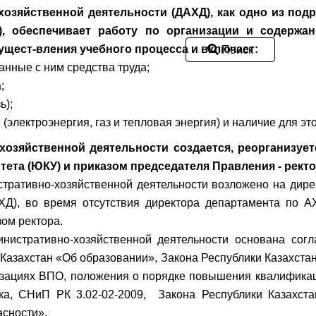
хозяйственной деятельности (ДАХД), как одно из по
), обеспечивает работу по организации и содержа
ущест-вления учебного процесса и включает:
Поиск
анные с ним средства труда;
;
ь);
(электроэнергия, газ и тепловая энергия) и наличие для э
хозяйственной деятельности создается, реорганизуе
ета (ЮКУ) и приказом председателя Правления - ректо
стративно-хозяйственной деятельности возложено на дире
ХД), во время отсутствия директора департамента по А
зом ректора.
истративно-хозяйственной деятельности основана согл
 Казахстан «Об образовании», Закона Республики Казахстан
изациях ВПО, положения о порядке повышения квалификац
ка, СНиП РК 3.02-02-2009, Закона Республики Казахста
асности».