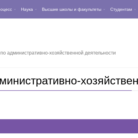
роцесс
Наука
Высшие школы и факультеты
Студентам
по административно-хозяйственной деятельности
министративно-хозяйстве