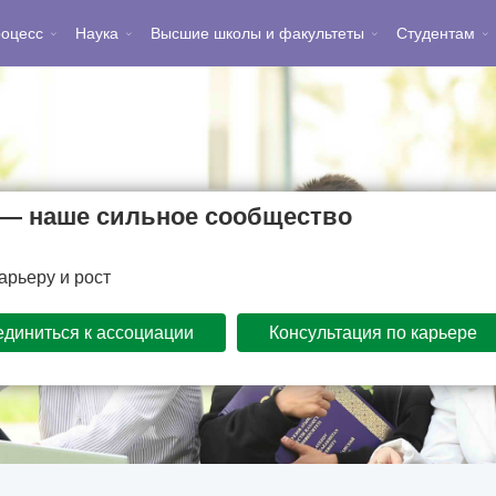
роцесс
Наука
Высшие школы и факультеты
Студентам
y — наше сильное сообщество
рьеру и рост
диниться к ассоциации
Консультация по карьере