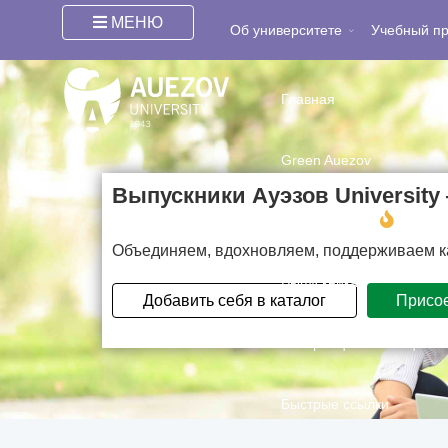
Вы здесь:
Главная
/
Выпускники нашего вуза
МЕНЮ
Об университете
Учебный п
Главная
Green Auezov
Выпускники Ауэзов Universit
Поступающим
Объединяем, вдохновляем, поддерживаем ка
Выпускникам
Добавить себя в каталог
Присое
Интернационализация
Быстрые ссылки