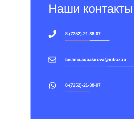
Наши контакты
8-(7252)-21-38-07
taslima.aubakirova@inbox.ru
8-(7252)-21-38-07