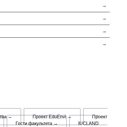
ства →
Проект EduEnvi →
Проект
Гости факультета →
IUCLAND