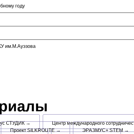
ебному году
КУ им.М.Ауэзова
ериалы
пус СТУДИК →
Центр международного сотрудниче
Проект SILKROUTE →
ЭРАЗМУС+ STEM →