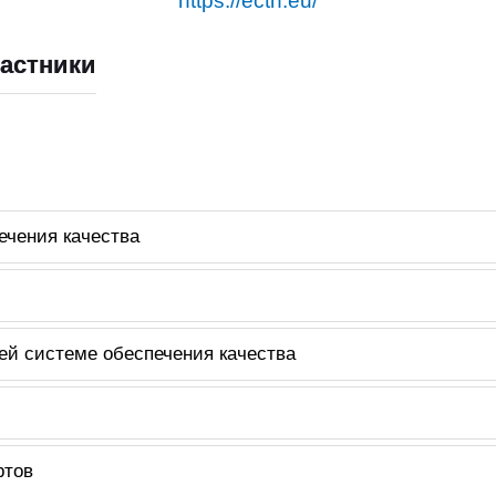
https://ectn.eu/
астники
ечения качества
ей системе обеспечения качества
ртов