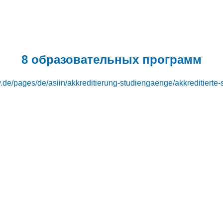
8 образовательных программ
v.de/pages/de/asiin/akkreditierung-studiengaenge/akkreditiert