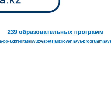
239 образовательных программ
iya-po-akkreditatsii/vuzy/spetsializirovannaya-programmnaya