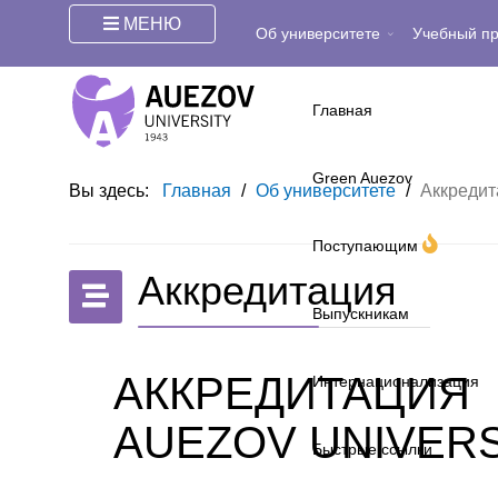
МЕНЮ
Об университете
Учебный п
Главная
Green Auezov
Вы здесь:
Главная
/
Об университете
/
Аккредит
Поступающим
Аккредитация
Выпускникам
АККРЕДИТАЦИЯ
Интернационализация
AUEZOV UNIVERS
Быстрые ссылки