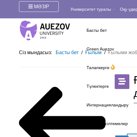
МӘЗІР
Университет туралы
Оқу үдер
Басты бет
Green Auezov
Сіз мындасыз:
Басты бет
/
Ғылым
/
Ғылыми жоб
Талапкерге
Түлектерге
Интернацияландыру
Жылдам сілтемелер