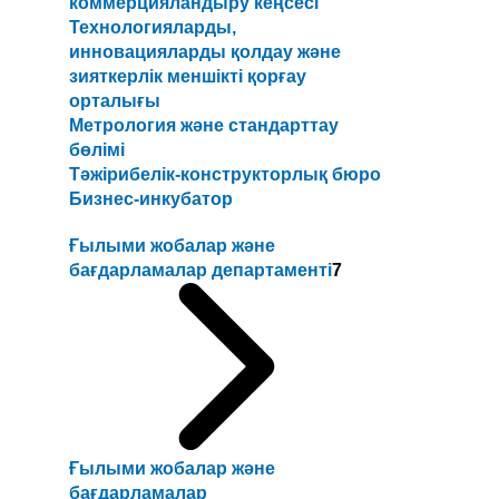
коммерцияландыру кеңсесі
Технологияларды,
инновацияларды қолдау және
зияткерлік меншікті қорғау
орталығы
Метрология және стандарттау
бөлімі
Тәжірибелік-конструкторлық бюро
Бизнес-инкубатор
Ғылыми жобалар және
бағдарламалар департаменті
7
Ғылыми жобалар және
бағдарламалар