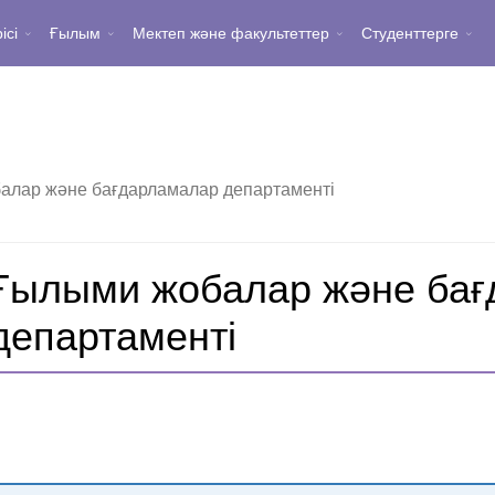
ісі
Ғылым
Мектеп және факультеттер
Студенттерге
алар және бағдарламалар департаменті
Ғылыми жобалар және бағ
департаменті