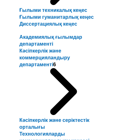
Ғылыми техникалық кеңес
Ғылыми гуманитарлық кеңес
Диссертациялық кеңес
Академиялық ғылымдар
департаменті
Кәсіпкерлік және
коммерцияландыру
департаменті
6
Кәсіпкерлік және серіктестік
орталығы
Технологияларды