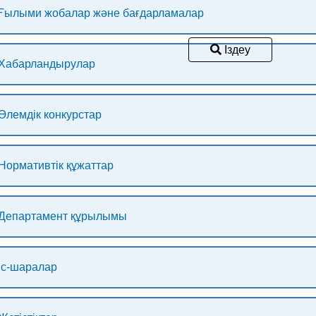
Ғылыми жобалар және бағдарламалар
Іздеу
Хабарландырулар
Әлемдік конкурстар
Нормативтік құжаттар
Департамент құрылымы
Іс-шаралар