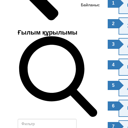
Байланыс
Ғылым құрылымы