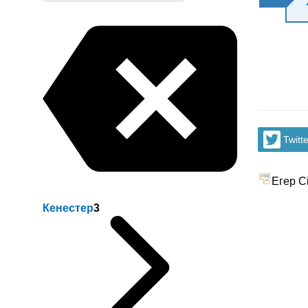
Twitte
Егер Сі
Кенестер
3