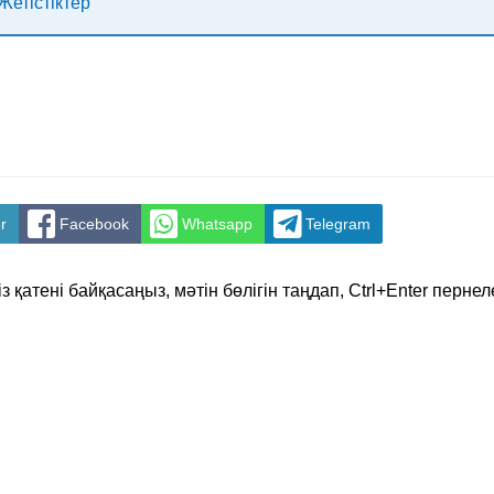
Жетістіктер
r
Facebook
Whatsapp
Telegram
з қатені байқасаңыз, мәтін бөлігін таңдап, Ctrl+Enter перне