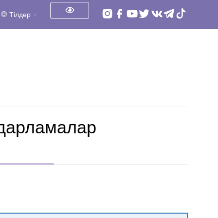
Тілдер
дарламалар