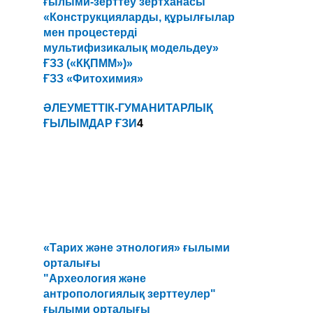
ғылыми-зерттеу зертханасы
«Конструкцияларды, құрылғылар
мен процестерді
мультифизикалық модельдеу»
ҒЗЗ («КҚПММ»)»
ҒЗЗ «Фитохимия»
ӘЛЕУМЕТТІК-ГУМАНИТАРЛЫҚ
ҒЫЛЫМДАР ҒЗИ
4
«Тарих және этнология» ғылыми
орталығы
"Археология және
антропологиялық зерттеулер"
ғылыми орталығы