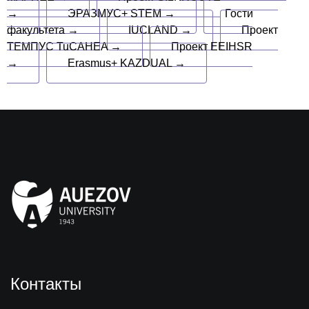
→
ЭРАЗМУС+ STEM →
Гости
факультета →
IUCLAND →
Проект
ТЕМПУС TuCAHEA →
Проект EEIHSR
→
Erasmus+ KAZDUAL →
Контакты