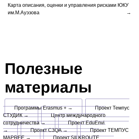
Карта описания, оценки и управления рисками ЮКУ
им.М.Ауэзова
Полезные
материалы
Программы Erasmus + →
Проект Темпус
СТУДИК →
Центр международного
сотрудничества →
Проект EduEnvi
→
Проект C3QA →
Проект ТЕМПУС
MAPREE →
Проект SILKROUTE