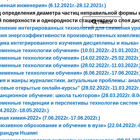
нная инженерия» (6.12.2021г.-28.12.2021г.)
д определения диаметра частиц неправильной формы и
 поверхности и однородности стационарного слоя диспер
Поиск
нение интегрированных технологий для снижения уро
я энергоэффективности производственных комплексов" 
ика интегрированного изучения дисциплины и языка» (10.
менные технологии обучения» (10.01.2022г.-21.01.2022г.
менные технологии обучения» (14.02.2022г.-25.02.2022г.
менные технологии обучения» (28.02.2022г.-11.03.2022г.
еменные технологии обучения» (6.06.2022г.-17.06.2022г.
ия и жанры журналистики, актуальные проблемы: анализ, 
овые открытые онлайн-курсы" (28.02.2022г.-11.03.2022г.
анционное обучение: школа тьюторов» (28.03.2022г.-8.04
менные тенденции и перспективы технологии систем
4.2022г.-18.05.2022г.)
ая химия-2022» (7.06.2022г.-17.06.2022г.)
юзивное оброзование и обучение в вузе» (22.04.2022г.-03
рандум Huawei