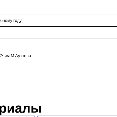
ебному году
КУ им.М.Ауэзова
ериалы