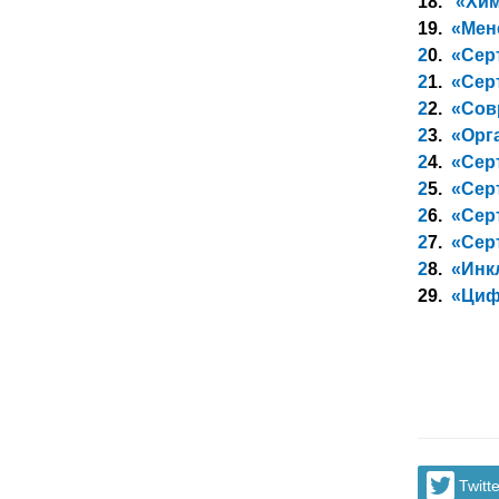
18.
«Хим
19.
«Мене
2
0.
«Серт
2
1.
«Серт
2
2.
«Сов
2
3.
«Орг
2
4.
«Серт
2
5.
«Серт
2
6.
«Серт
2
7.
«Сер
2
8.
«Инкл
29.
«Цифр
Twitte