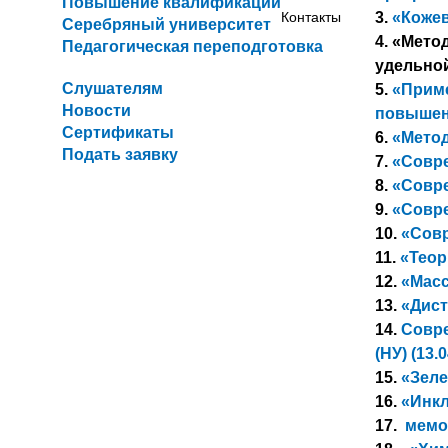
Повышение квалификации
Контакты
3.
«Кожеве
Серебряный университет
4. «Мето
Педагогическая переподготовка
удельной
Слушателям
5.
«Приме
Новости
повышени
Сертификаты
6.
«Метод
Подать заявку
7.
«Совре
8.
«Совре
9.
«Совре
10.
«Совр
11.
«Теор
12.
«Масс
13.
«Дист
14.
Совре
(НУ) (13.0
15.
«Зелен
16.
«Инкл
17.
мемо