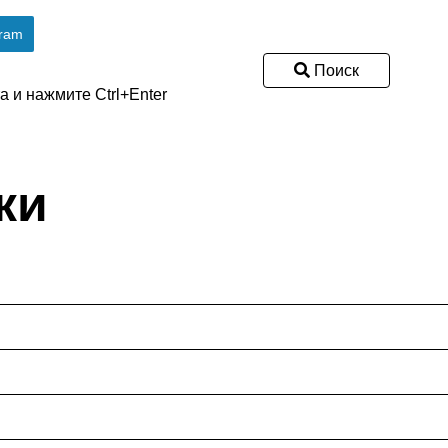
gram
Поиск
 и нажмите Ctrl+Enter
ки