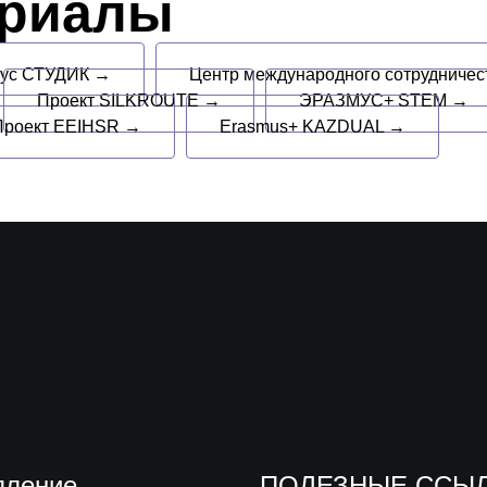
ериалы
пус СТУДИК →
Центр международного сотрудниче
Проект SILKROUTE →
ЭРАЗМУС+ STEM →
Проект EEIHSR →
Erasmus+ KAZDUAL →
пление
ПОЛЕЗНЫЕ ССЫ