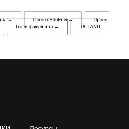
ства →
Проект EduEnvi →
Проект
Гости факультета →
IUCLAND
ЛКИ
Ресурсы