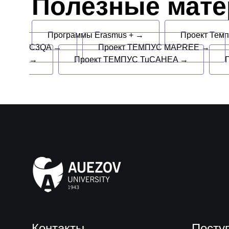
Полезные мат
Программы Erasmus + →
Проект Тем
C3QA →
Проект ТЕМПУС MAPREE →
→
Проект ТЕМПУС TuCAHEA →
Контакты
Посту