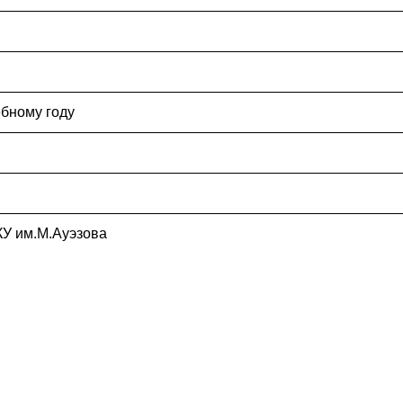
ебному году
КУ им.М.Ауэзова