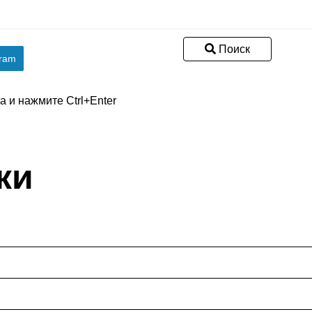
Поиск
gram
 и нажмите Ctrl+Enter
ки