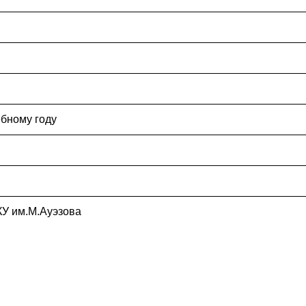
ебному году
КУ им.М.Ауэзова