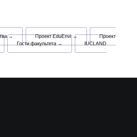
ства →
Проект EduEnvi →
Проект
Гости факультета →
IUCLAND