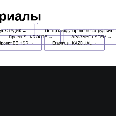
ериалы
пус СТУДИК →
Центр международного сотрудниче
Проект SILKROUTE →
ЭРАЗМУС+ STEM →
Проект EEIHSR →
Erasmus+ KAZDUAL →