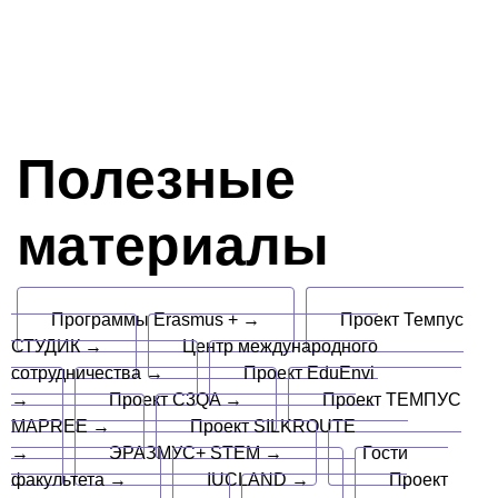
Полезные
материалы
Программы Erasmus + →
Проект Темпус
СТУДИК →
Центр международного
сотрудничества →
Проект EduEnvi
→
Проект C3QA →
Проект ТЕМПУС
MAPREE →
Проект SILKROUTE
→
ЭРАЗМУС+ STEM →
Гости
факультета →
IUCLAND →
Проект