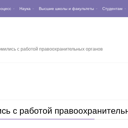
роцесс
Наука
Высшие школы и факультеты
Студентам
омились с работой правоохранительных органов
сь с работой правоохранитель