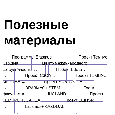
Полезные
материалы
Программы Erasmus + →
Проект Темпус
СТУДИК →
Центр международного
сотрудничества →
Проект EduEnvi
→
Проект C3QA →
Проект ТЕМПУС
MAPREE →
Проект SILKROUTE
→
ЭРАЗМУС+ STEM →
Гости
факультета →
IUCLAND →
Проект
ТЕМПУС TuCAHEA →
Проект EEIHSR
→
Erasmus+ KAZDUAL →