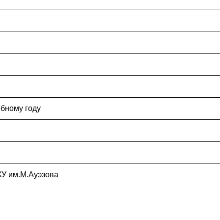
ебному году
КУ им.М.Ауэзова