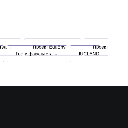
ства →
Проект EduEnvi →
Проект
Гости факультета →
IUCLAND