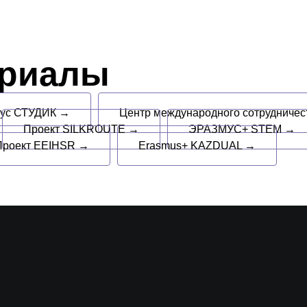
ериалы
пус СТУДИК →
Центр международного сотрудниче
Проект SILKROUTE →
ЭРАЗМУС+ STEM →
Проект EEIHSR →
Erasmus+ KAZDUAL →