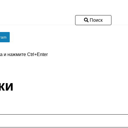
Поиск
gram
 и нажмите Ctrl+Enter
ки