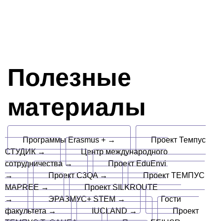
Полезные
материалы
Программы Erasmus + →
Проект Темпус
СТУДИК →
Центр международного
сотрудничества →
Проект EduEnvi
→
Проект C3QA →
Проект ТЕМПУС
MAPREE →
Проект SILKROUTE
→
ЭРАЗМУС+ STEM →
Гости
факультета →
IUCLAND →
Проект