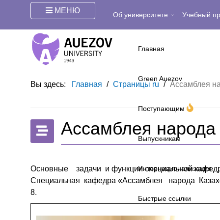
МЕНЮ
Об университете
Учебный п
Главная
Green Auezov
Вы здесь:
Главная
/
Страницы ru
/
Ассамблея на
Поступающим
Ассамблея народа
Выпускникам
Основные задачи и функции специальной кафед
Интернационализация
Специальная кафедра «Ассамблея народа Казахст
8.
Быстрые ссылки