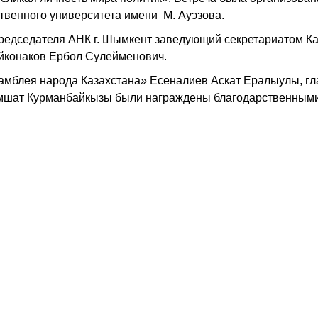
твенного университета имени М. Ауэзова.
председателя АНК г. Шымкент заведующий секретариатом К
айконаков Ербол Сулейменович.
амблея народа Казахстана» Есеналиев Аскат Ералыулы, г
амшат Курманбайкызы были награждены благодарственным