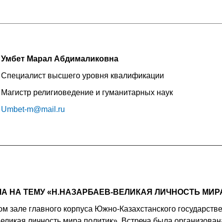
Умбет Марал Абдималиковна
Специалист высшего уровня квалификации
Магистр религиоведение и гуманитарных наук
Umbet-m@mail.ru
А НА ТЕМУ «Н.НАЗАРБАЕВ-ВЕЛИКАЯ ЛИЧНОСТЬ МИР
ом зале главного корпуса Южно-Казахстанского государств
великая личность мира политик». Встреча была организов