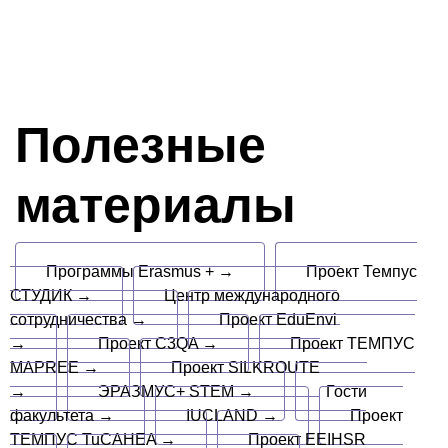
Полезные
материалы
Программы Erasmus + →
Проект Темпус
СТУДИК →
Центр международного
сотрудничества →
Проект EduEnvi
→
Проект C3QA →
Проект ТЕМПУС
MAPREE →
Проект SILKROUTE
→
ЭРАЗМУС+ STEM →
Гости
факультета →
IUCLAND →
Проект
ТЕМПУС TuCAHEA →
Проект EEIHSR