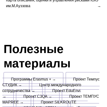
Карта описания, оценки и управления рисками ЮКУ
им.М.Ауэзова
Полезные
материалы
Программы Erasmus + →
Проект Темпус
СТУДИК →
Центр международного
сотрудничества →
Проект EduEnvi
→
Проект C3QA →
Проект ТЕМПУС
MAPREE →
Проект SILKROUTE