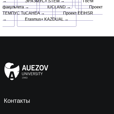
→
ЭРАЗМУС+ STEM →
Гости
факультета →
IUCLAND →
Проект
ТЕМПУС TuCAHEA →
Проект EEIHSR
→
Erasmus+ KAZDUAL →
Контакты