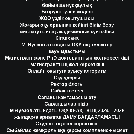
бойынша нұсқаулық
Бітіруші түлек моделі
ЖОО үздік оқытушысы
Жоғары оқу орнынан кейінгі білім беру
институтының академиялық күнтізбесі
Кітапхана
М. Әуезов атындағы ОҚУ-нің түлектер
қауымдастығы
Магистрант және PhD докторанттың жол көрсеткіші
Магистранттың жол көрсеткіші
Онлайн оқытуға ауысу алгоритм
Оқу үдерісі
Ректор блогы
Сабақ кестесі
Сапаны қамтамасыз ету
Сарапшылар пікірі
М.Әуезов атындағы ОҚУ КЕАҚ - ның 2024 – 2028
жылдарға арналған ДАМУ БАҒДАРЛАМАСЫ
Студенттің жол көрсеткіші
Сыбайлас жемқорлыққа қарсы комплаенс-қызмет