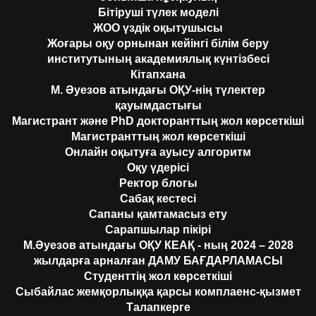
Бітіруші түлек моделі
ЖОО үздік оқытушысы
Жоғары оқу орнынан кейінгі білім беру
институтының академиялық күнтізбесі
Кітапхана
М. Әуезов атындағы ОҚУ-нің түлектер
қауымдастығы
Магистрант және PhD докторанттың жол көрсеткіші
Магистранттың жол көрсеткіші
Онлайн оқытуға ауысу алгоритм
Оқу үдерісі
Ректор блогы
Сабақ кестесі
Сапаны қамтамасыз ету
Сарапшылар пікірі
М.Әуезов атындағы ОҚУ КЕАҚ - ның 2024 – 2028
жылдарға арналған ДАМУ БАҒДАРЛАМАСЫ
Студенттің жол көрсеткіші
Сыбайлас жемқорлыққа қарсы комплаенс-қызмет
Талапкерге