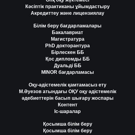
Кәсіптік практиканы ұйымдастыру
Акредиттеу және лицензиялау
Білім беру бағдарламалары
Бакалавриат
Магистратура
PhD докторантура
Бірлескен ББ
Қос дипломды ББ
Дуальді ББ
MINOR бағдарламасы
Оқу-әдістемелік қамтамасыз ету
М.Әуезов атындағы ОҚУ оқу әдістемелік
әдебиеттерін басып шығару жоспары
Контент
Іс-шаралар
Қосымша білім беру
Қосымша білім беру