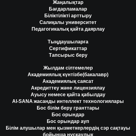
Жаңалықтар
Бағдарламалар
Біліктілікті арттыру
Салиқалы университет
Педагогикалық қайта даярлау
Тыңдаушыларға
Сертификаттар
Тапсырыс беру
Жылдам сілтемелер
Академиялық күнтізбе(бакалавр)
Академиялық саясат
Акредиттеу және лицензиялау
Ауысу немесе қайта қабылдау
AI-SANA жасанды интеллект технологиялары
Бос білім беру гранттары
Бос орындар
Бос орындар ауп
Білім алушылар мен қызметкерлердің сэр сақтауы
бойынша нұсқаулық