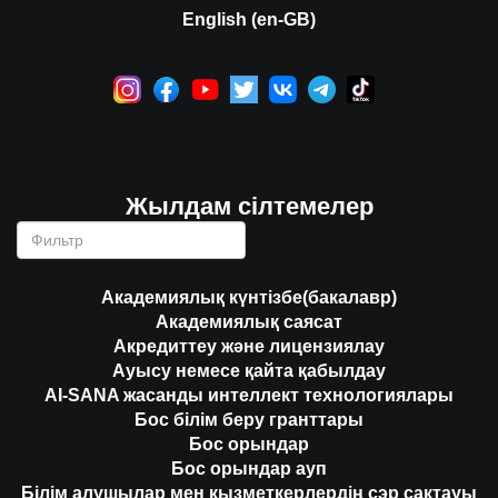
English (en-GB)
Жылдам сілтемелер
Академиялық күнтізбе(бакалавр)
Академиялық саясат
Акредиттеу және лицензиялау
Ауысу немесе қайта қабылдау
AI-SANA жасанды интеллект технологиялары
Бос білім беру гранттары
Бос орындар
Бос орындар ауп
Білім алушылар мен қызметкерлердің сэр сақтауы