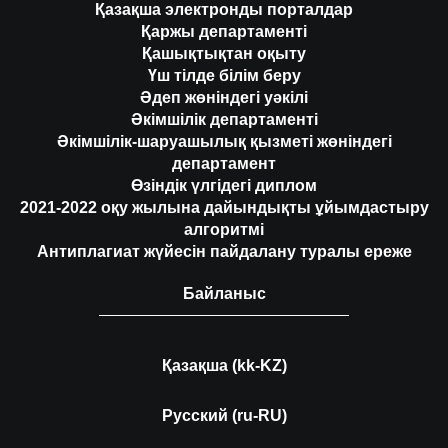
Қазақша электронды порталдар
Қаржы департаменті
Қашықтықтан оқыту
Үш тілде білім беру
Әдеп жөніндегі уәкілі
Әкімшілік департаменті
Әкімшілік-шаруашылық қызметі жөніндегі
департамент
Өзіндік үлгідегі диплом
2021-2022 оқу жылына дайындықты ұйымдастыру
алгоритмі
Антиплагиат жүйесін пайдалану туралы ереже
Байланыс
Қазақша (kk-KZ)
Русский (ru-RU)