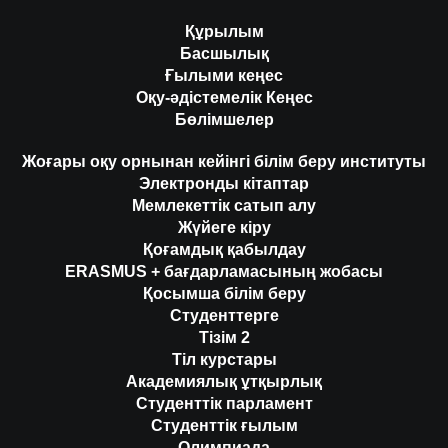
Құрылым
Басшылық
Ғылыми кеңес
Оқу-әдістемелік Кеңес
Бөлімшелер
Жоғары оқу орнынан кейінгі білім беру институты
Электронды кітаптар
Мемлекеттік сатып алу
Жүйеге кіру
Қоғамдық қабылдау
ERASMUS + бағдарламасының жобасы
Қосымша білім беру
Студенттерге
Тізім 2
Тіл курстары
Академиялық ұтқырлық
Студенттік парламент
Студенттік ғылым
Олимпиада