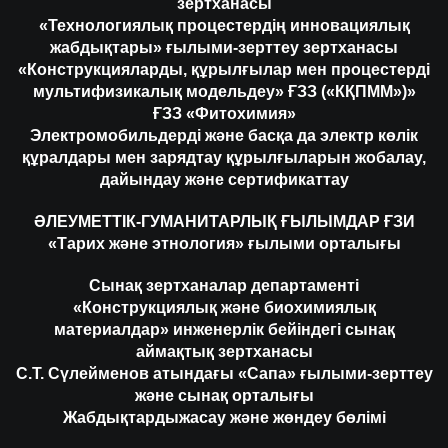
зертханасы
«Технологиялық процестердің инновациялық
жабдықтары» ғылыми-зерттеу зертханасы
«Конструкцияларды, құрылғылар мен процестерді
мультифизикалық модельдеу» ҒЗЗ («КҚПММ»)»
ҒЗЗ «Фитохимия»
Электромобильдерді және басқа да электр көлік
құралдары мен зарядтау құрылғыларын жобалау,
дайындау және сертификаттау
ӘЛЕУМЕТТІК-ГУМАНИТАРЛЫҚ ҒЫЛЫМДАР ҒЗИ
«Тарих және этнология» ғылыми орталығы
Сынақ зертханалар департаменті
«Конструкциялық және биохимиялық
материалдар» инженерлік бейіндегі сынақ
аймақтық зертханасы
С.Т. Сүлейменов атындағы «Сапа» ғылыми-зерттеу
және сынақ орталығы
Жабдықтардыжасау және жөндеу бөлімі