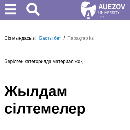
Сіз мындасыз:
Басты бет
/
Парақтар kz
Берілген категорияда материал жоқ.
Жылдам
сілтемелер