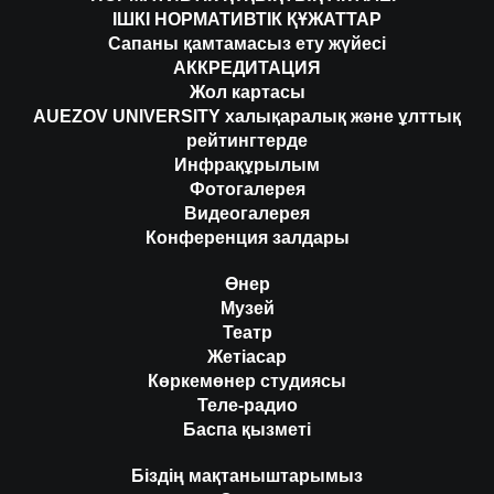
ІШКІ НОРМАТИВТІК ҚҰЖАТТАР
Сапаны қамтамасыз ету жүйесі
АККРЕДИТАЦИЯ
Жол картасы
AUEZOV UNIVERSITY халықаралық және ұлттық
рейтингтерде
Инфрақұрылым
Фотогалерея
Видеогалерея
Конференция залдары
Өнер
Музей
Театр
Жетіасар
Көркемөнер студиясы
Теле-радио
Баспа қызметі
Біздің мақтаныштарымыз