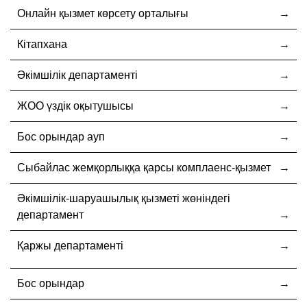
Онлайн қызмет көрсету орталығы
Кітапхана
Әкімшілік департаменті
ЖОО үздік оқытушысы
Бос орындар ауп
Cыбайлас жемқорлыққа қарсы комплаенс-қызмет
Әкімшілік-шаруашылық қызметі жөніндегі
департамент
Қаржы департаменті
Бос орындар