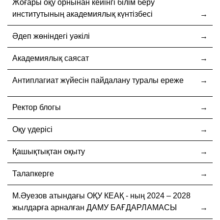
Жоғары оқу орнынан кейінгі білім беру
институтының академиялық күнтізбесі
Әдеп жөніндегі уәкілі
Академиялық саясат
Антиплагиат жүйесін пайдалану туралы ереже
Ректор блогы
Оқу үдерісі
Қашықтықтан оқыту
Талапкерге
М.Әуезов атындағы ОҚУ КЕАҚ - ның 2024 – 2028
жылдарға арналған ДАМУ БАҒДАРЛАМАСЫ