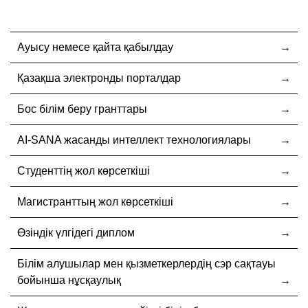
Ауысу немесе қайта қабылдау
Қазақша электронды порталдар
Бос білім беру гранттары
AI-SANA жасанды интеллект технологиялары
Студенттің жол көрсеткіші
Магистранттың жол көрсеткіші
Өзіндік үлгідегі диплом
Білім алушылар мен қызметкерлердің сэр сақтауы
бойынша нұсқаулық