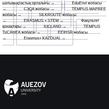
ынтымақтастық орталығы →
EduEnvi жобасы
→
C3QA жобасы →
TEMPUS MAPREE
жобасы →
SILKROUTE жобасы
→
ERASMUS + STEM →
Факультет
қонақтары →
IUCLAND →
TEMPUS
TuCAHEA жобасы →
EEIHSR жобасы
→
Erasmus+ KAZDUAL →