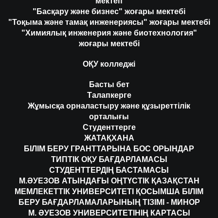
мектеп
"Басқару және бизнес" жоғары мектебі
"Тоқыма және тамақ инженериясы" жоғары мектебі
"Химиялық инженерия және биотехнология"
жоғары мектебі
ОҚУ колледжі
Басты бет
Талапкерге
Жұмысқа орналастыру және құзыреттілік
орталығы
Студенттерге
ЖАТАҚХАНА
БІЛІМ БЕРУ ГРАНТТАРЫНА БОС ОРЫНДАР
ТИПТІК ОҚУ БАҒДАРЛАМАСЫ
СТУДЕНТТЕРДІҢ БАСТАМАСЫ
М.ӘУЕЗОВ АТЫНДАҒЫ ОҢТҮСТІК ҚАЗАҚСТАН
МЕМЛЕКЕТТІК УНИВЕРСИТЕТІ ҚОСЫМША БІЛІМ
БЕРУ БАҒДАРЛАМАЛАРЫНЫҢ ТІЗІМІ - МИНОР
М. ӘУЕЗОВ УНИВЕРСИТЕТІНІҢ КАРТАСЫ