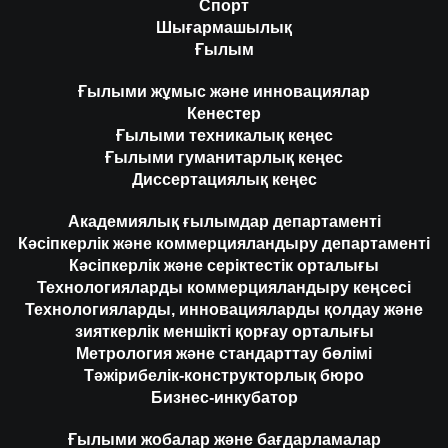
Спорт
Шығармашылық
Ғылым
Ғылыми жұмыс және инновациялар
Кенестер
Ғылыми техникалық кеңес
Ғылыми гуманитарлық кеңес
Диссертациялық кеңес
Академиялық ғылымдар департаменті
Кәсіпкерлік және коммерцияландыру департаменті
Кәсіпкерлік және серіктестік орталығы
Технологияларды коммерцияландыру кеңсесі
Технологияларды, инновацияларды қолдау және
зияткерлік меншікті қорғау орталығы
Метрология және стандарттау бөлімі
Тәжірибелік-конструкторлық бюро
Бизнес-инкубатор
Ғылыми жобалар және бағдарламалар