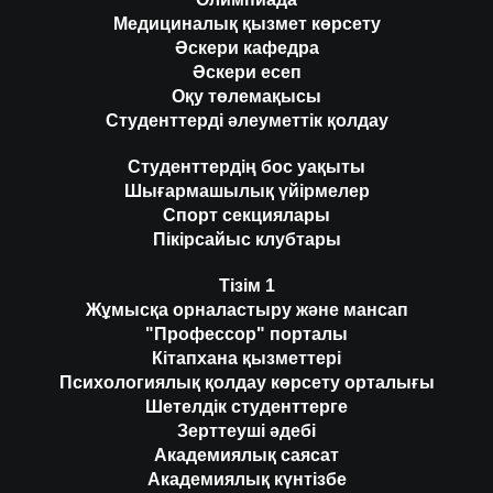
Медициналық қызмет көрсету
Әскери кафедра
Әскери есеп
Оқу төлемақысы
Студенттерді әлеуметтік қолдау
Студенттердің бос уақыты
Шығармашылық үйірмелер
Спорт секциялары
Пікірсайыс клубтары
Тізім 1
Жұмысқа орналастыру және мансап
"Профессор" порталы
Кітапхана қызметтері
Психологиялық қолдау көрсету орталығы
Шетелдік студенттерге
Зерттеуші әдебі
Академиялық саясат
Академиялық күнтізбе