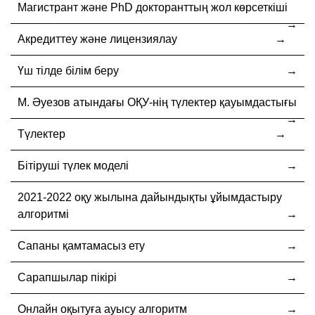
Магистрант және PhD докторанттың жол көрсеткіші
Акредиттеу және лицензиялау
Үш тілде білім беру
М. Әуезов атындағы ОҚУ-нің түлектер қауымдастығы
Түлектер
Бітіруші түлек моделі
2021-2022 оқу жылына дайындықты ұйымдастыру
алгоритмі
Сапаны қамтамасыз ету
Сарапшылар пікірі
Онлайн оқытуға ауысу алгоритм