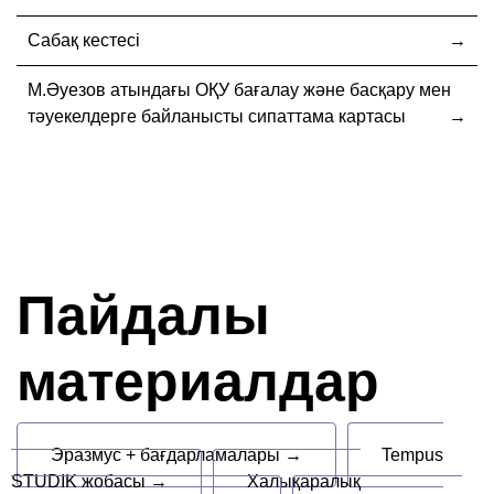
Сабақ кестесі
М.Әуезов атындағы ОҚУ бағалау және басқару мен
тәуекелдерге байланысты сипаттама картасы
Пайдалы
материалдар
Эразмус + бағдарламалары →
Tempus
STUDIK жобасы →
Халықаралық