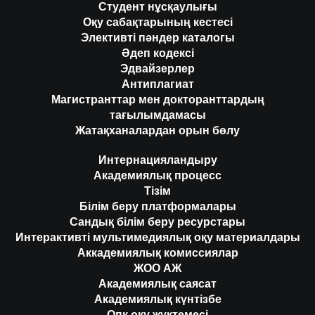
Студент нұсқаулығы
Оқу сабақтарының кестесі
Элективті пәндер каталогы
Әдеп кодексі
Эдвайзерлер
Антиплагиат
Магистранттар мен докторанттардың
тағылымдамасы
Жатақханалардан орын бөлу
Интернацияландыру
Академиялық процесс
Тізім
Білім беру платформалары
Сандық білім беру ресурстары
Интерактивті мультимедиялық оқу материалдары
Аккадемиялық комиссиялар
ЖОО АЖ
Академиялық саясат
Академиялық күнтізбе
Опқ оқу жүктемесі