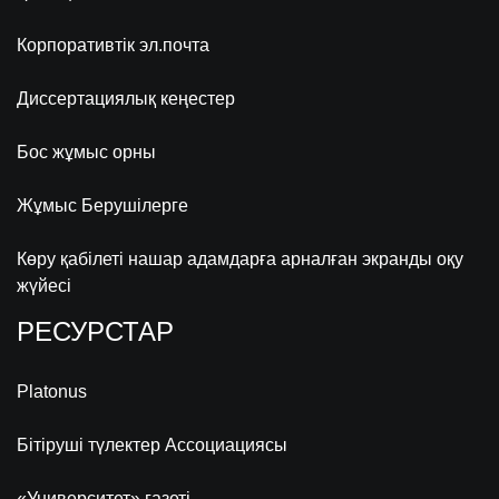
Корпоративтік эл.почта
Диссертациялық кеңестер
Бос жұмыс орны
Жұмыс Берушілерге
Көру қабілеті нашар адамдарға арналған экранды оқу
жүйесі
РЕСУРСТАР
Platonus
Бітіруші түлектер Ассоциациясы
«Университет» газеті