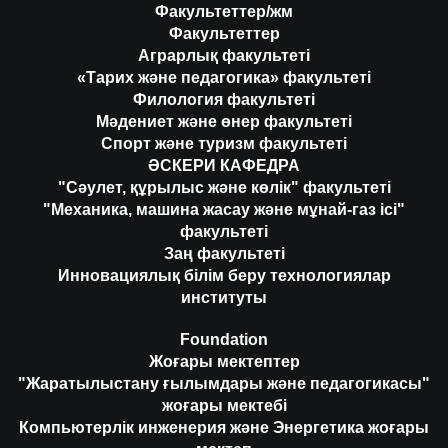
Факультеттер/жм
Факультеттер
Аграрлық факультеті
«Тарих және педагогика» факультеті
Филология факультеті
Мәдениет және өнер факультеті
Спорт және туризм факультеті
ӘСКЕРИ КАФЕДРА
"Сәулет, құрылыс және көлік" факультеті
"Механика, машина жасау және мұнай-газ ісі"
факультеті
Заң факультеті
Инновациялық білім беру технологиялар
институты
Foundation
Жоғары мектептер
"Жаратылыстану ғылымдары және педагогикасы"
жоғары мектебі
Компьютерлік инженерия және Энергетика жоғары