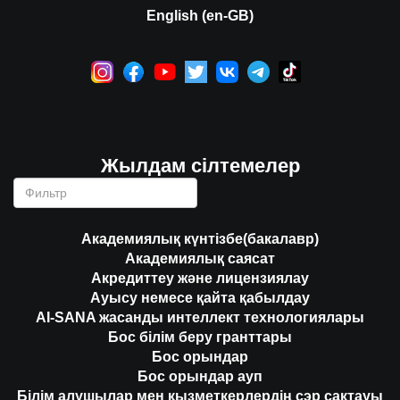
English (en-GB)
Жылдам сілтемелер
Академиялық күнтізбе(бакалавр)
Академиялық саясат
Акредиттеу және лицензиялау
Ауысу немесе қайта қабылдау
AI-SANA жасанды интеллект технологиялары
Бос білім беру гранттары
Бос орындар
Бос орындар ауп
Білім алушылар мен қызметкерлердің сэр сақтауы