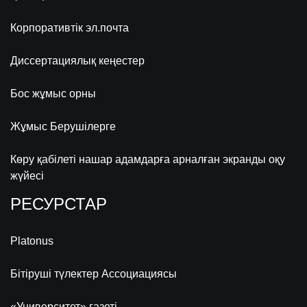
Корпоративтік эл.почта
Диссертациялық кеңестер
Бос жұмыс орны
Жұмыс Берушілерге
Көру қабілеті нашар адамдарға арналған экранды оқу
жүйесі
РЕСУРСТАР
Platonus
Бітіруші түлектер Ассоциациясы
«Университет» газеті