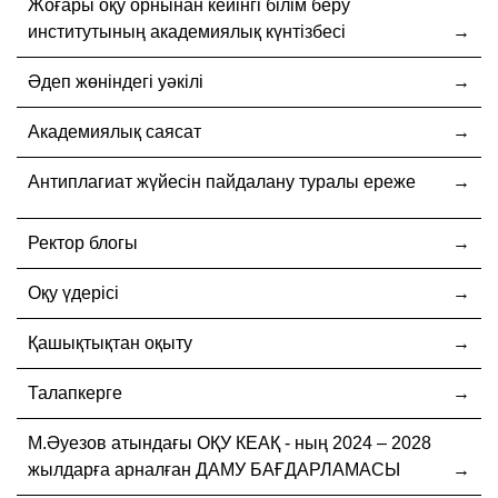
Жоғары оқу орнынан кейінгі білім беру
институтының академиялық күнтізбесі
Әдеп жөніндегі уәкілі
Академиялық саясат
Антиплагиат жүйесін пайдалану туралы ереже
Ректор блогы
Оқу үдерісі
Қашықтықтан оқыту
Талапкерге
М.Әуезов атындағы ОҚУ КЕАҚ - ның 2024 – 2028
жылдарға арналған ДАМУ БАҒДАРЛАМАСЫ