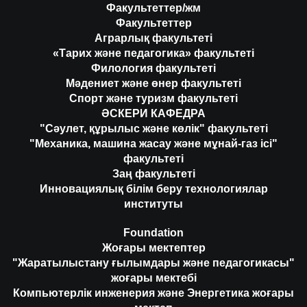
Факультеттер/жм
Факультеттер
Аграрлық факультеті
«Тарих және педагогика» факультеті
Филология факультеті
Мәдениет және өнер факультеті
Спорт және туризм факультеті
ӘСКЕРИ КАФЕДРА
"Сәулет, құрылыс және көлік" факультеті
"Механика, машина жасау және мұнай-газ ісі"
факультеті
Заң факультеті
Инновациялық білім беру технологиялар
институты
Foundation
Жоғары мектептер
"Жаратылыстану ғылымдары және педагогикасы"
жоғары мектебі
Компьютерлік инженерия және Энергетика жоғары