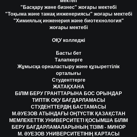
мектеп
"Басқару және бизнес" жоғары мектебі
"Тоқыма және тамақ инженериясы" жоғары мектебі
"Химиялық инженерия және биотехнология"
жоғары мектебі
ОҚУ колледжі
Басты бет
Талапкерге
Жұмысқа орналастыру және құзыреттілік
орталығы
Студенттерге
ЖАТАҚХАНА
БІЛІМ БЕРУ ГРАНТТАРЫНА БОС ОРЫНДАР
ТИПТІК ОҚУ БАҒДАРЛАМАСЫ
СТУДЕНТТЕРДІҢ БАСТАМАСЫ
М.ӘУЕЗОВ АТЫНДАҒЫ ОҢТҮСТІК ҚАЗАҚСТАН
МЕМЛЕКЕТТІК УНИВЕРСИТЕТІ ҚОСЫМША БІЛІМ
БЕРУ БАҒДАРЛАМАЛАРЫНЫҢ ТІЗІМІ - МИНОР
М. ӘУЕЗОВ УНИВЕРСИТЕТІНІҢ КАРТАСЫ