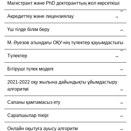
Магистрант және PhD докторанттың жол көрсеткіші
Акредиттеу және лицензиялау
Үш тілде білім беру
М. Әуезов атындағы ОҚУ-нің түлектер қауымдастығы
Түлектер
Бітіруші түлек моделі
2021-2022 оқу жылына дайындықты ұйымдастыру
алгоритмі
Сапаны қамтамасыз ету
Сарапшылар пікірі
Онлайн оқытуға ауысу алгоритм