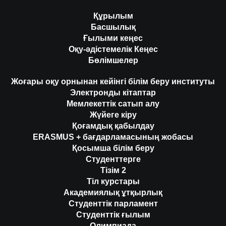
Құрылым
Басшылық
Ғылыми кеңес
Оқу-әдістемелік Кеңес
Бөлімшелер
Жоғары оқу орнынан кейінгі білім беру институты
Электронды кітаптар
Мемлекеттік сатып алу
Жүйеге кіру
Қоғамдық қабылдау
ERASMUS + бағдарламасының жобасы
Қосымша білім беру
Студенттерге
Тізім 2
Тіл курстары
Академиялық ұтқырлық
Студенттік парламент
Студенттік ғылым
Олимпиада