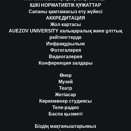
ІШКІ НОРМАТИВТІК ҚҰЖАТТАР
Сапаны қамтамасыз ету жүйесі
АККРЕДИТАЦИЯ
Жол картасы
AUEZOV UNIVERSITY халықаралық және ұлттық
рейтингтерде
Инфрақұрылым
Фотогалерея
Видеогалерея
Конференция залдары
Өнер
Музей
Театр
Жетіасар
Көркемөнер студиясы
Теле-радио
Баспа қызметі
Біздің мақтаныштарымыз