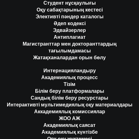
Студент нұсқаулығы
Оқу сабақтарының кестесі
Элективті пәндер каталогы
Әдеп кодексі
Эдвайзерлер
Антиплагиат
Магистранттар мен докторанттардың
тағылымдамасы
Жатақханалардан орын бөлу
Интернацияландыру
Академиялық процесс
Тізім
Білім беру платформалары
Сандық білім беру ресурстары
Интерактивті мультимедиялық оқу материалдары
Аккадемиялық комиссиялар
ЖОО АЖ
Академиялық саясат
Академиялық күнтізбе
Опқ оқу жүктемесі