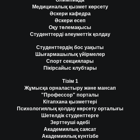
Медициналық қызмет көрсету
Әскери кафедра
Әскери есеп
Оқу төлемақысы
Студенттерді әлеуметтік қолдау
Студенттердің бос уақыты
Шығармашылық үйірмелер
Спорт секциялары
Пікірсайыс клубтары
Тізім 1
Жұмысқа орналастыру және мансап
"Профессор" порталы
Кітапхана қызметтері
Психологиялық қолдау көрсету орталығы
Шетелдік студенттерге
Зерттеуші әдебі
Академиялық саясат
Академиялық күнтізбе