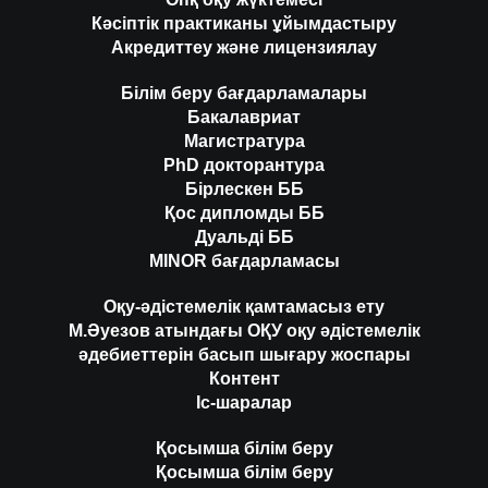
Кәсіптік практиканы ұйымдастыру
Акредиттеу және лицензиялау
Білім беру бағдарламалары
Бакалавриат
Магистратура
PhD докторантура
Бірлескен ББ
Қос дипломды ББ
Дуальді ББ
MINOR бағдарламасы
Оқу-әдістемелік қамтамасыз ету
М.Әуезов атындағы ОҚУ оқу әдістемелік
әдебиеттерін басып шығару жоспары
Контент
Іс-шаралар
Қосымша білім беру
Қосымша білім беру