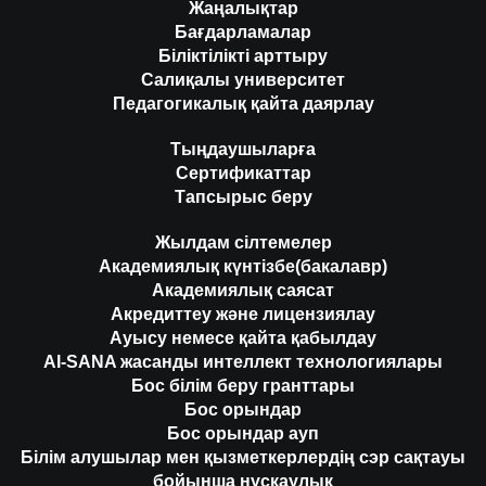
Жаңалықтар
Бағдарламалар
Біліктілікті арттыру
Салиқалы университет
Педагогикалық қайта даярлау
Тыңдаушыларға
Сертификаттар
Тапсырыс беру
Жылдам сілтемелер
Академиялық күнтізбе(бакалавр)
Академиялық саясат
Акредиттеу және лицензиялау
Ауысу немесе қайта қабылдау
AI-SANA жасанды интеллект технологиялары
Бос білім беру гранттары
Бос орындар
Бос орындар ауп
Білім алушылар мен қызметкерлердің сэр сақтауы
бойынша нұсқаулық