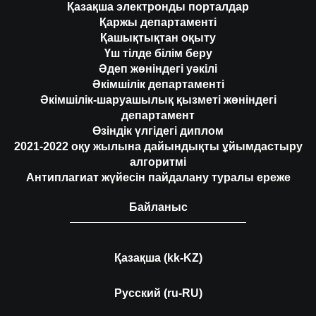
Қазақша электронды порталдар
Қаржы департаменті
Қашықтықтан оқыту
Үш тілде білім беру
Әдеп жөніндегі уәкілі
Әкімшілік департаменті
Әкімшілік-шаруашылық қызметі жөніндегі
департамент
Өзіндік үлгідегі диплом
2021-2022 оқу жылына дайындықты ұйымдастыру
алгоритмі
Антиплагиат жүйесін пайдалану туралы ереже
Байланыс
Қазақша (kk-KZ)
Русский (ru-RU)