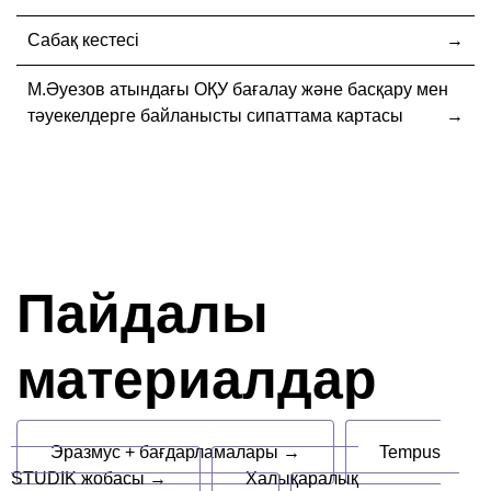
Сабақ кестесі
М.Әуезов атындағы ОҚУ бағалау және басқару мен
тәуекелдерге байланысты сипаттама картасы
Пайдалы
материалдар
Эразмус + бағдарламалары →
Tempus
STUDIK жобасы →
Халықаралық