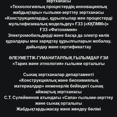
зертханасы
«Технологиялық процестердің инновациялық
жабдықтары» ғылыми-зерттеу зертханасы
«Конструкцияларды, құрылғылар мен процестерді
мультифизикалық модельдеу» ҒЗЗ («КҚПММ»)»
ҒЗЗ «Фитохимия»
Электромобильдерді және басқа да электр көлік
құралдары мен зарядтау құрылғыларын жобалау,
дайындау және сертификаттау
ӘЛЕУМЕТТІК-ГУМАНИТАРЛЫҚ ҒЫЛЫМДАР ҒЗИ
«Тарих және этнология» ғылыми орталығы
Сынақ зертханалар департаменті
«Конструкциялық және биохимиялық
материалдар» инженерлік бейіндегі сынақ
аймақтық зертханасы
С.Т. Сүлейменов атындағы «Сапа» ғылыми-зерттеу
және сынақ орталығы
Жабдықтардыжасау және жөндеу бөлімі