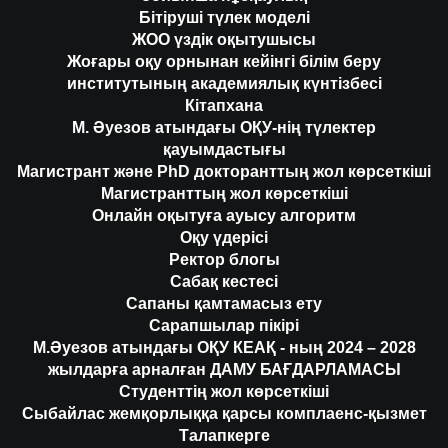
Бітіруші түлек моделі
ЖОО үздік оқытушысы
Жоғары оқу орнынан кейінгі білім беру
институтының академиялық күнтізбесі
Кітапхана
М. Әуезов атындағы ОҚУ-нің түлектер
қауымдастығы
Магистрант және PhD докторанттың жол көрсеткіші
Магистранттың жол көрсеткіші
Онлайн оқытуға ауысу алгоритм
Оқу үдерісі
Ректор блогы
Сабақ кестесі
Сапаны қамтамасыз ету
Сарапшылар пікірі
М.Әуезов атындағы ОҚУ КЕАҚ - ның 2024 – 2028
жылдарға арналған ДАМУ БАҒДАРЛАМАСЫ
Студенттің жол көрсеткіші
Сыбайлас жемқорлыққа қарсы комплаенс-қызмет
Талапкерге