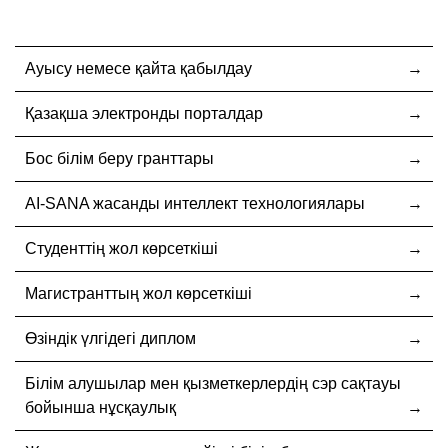
Ауысу немесе қайта қабылдау
Қазақша электронды порталдар
Бос білім беру гранттары
AI-SANA жасанды интеллект технологиялары
Студенттің жол көрсеткіші
Магистранттың жол көрсеткіші
Өзіндік үлгідегі диплом
Білім алушылар мен қызметкерлердің сэр сақтауы
бойынша нұсқаулық