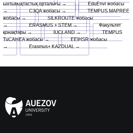
ынтымақтастық орталығы →
EduEnvi жобасы
→
C3QA жобасы →
TEMPUS MAPREE
жобасы →
SILKROUTE жобасы
→
ERASMUS + STEM →
Факультет
қонақтары →
IUCLAND →
TEMPUS
TuCAHEA жобасы →
EEIHSR жобасы
→
Erasmus+ KAZDUAL →