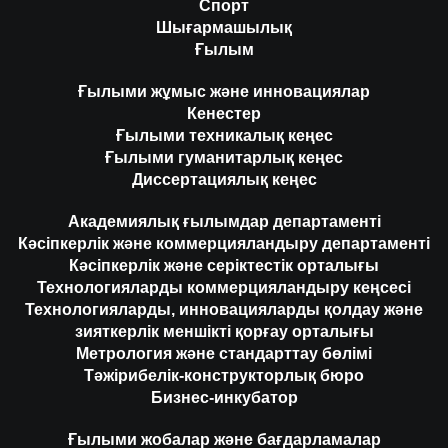
Спорт
Шығармашылық
Ғылым
Ғылыми жұмыс және инновациялар
Кенестер
Ғылыми техникалық кеңес
Ғылыми гуманитарлық кеңес
Диссертациялық кеңес
Академиялық ғылымдар департаменті
Кәсіпкерлік және коммерцияландыру департаменті
Кәсіпкерлік және серіктестік орталығы
Технологияларды коммерцияландыру кеңсесі
Технологияларды, инновацияларды қолдау және
зияткерлік меншікті қорғау орталығы
Метрология және стандарттау бөлімі
Тәжірибелік-конструкторлық бюро
Бизнес-инкубатор
Ғылыми жобалар және бағдарламалар