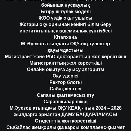
бойынша нұсқаулық
Бітіруші түлек моделі
ЖОО үздік оқытушысы
Жоғары оқу орнынан кейінгі білім беру
институтының академиялық күнтізбесі
Кітапхана
М. Әуезов атындағы ОҚУ-нің түлектер
қауымдастығы
Магистрант және PhD докторанттың жол көрсеткіші
Магистранттың жол көрсеткіші
Онлайн оқытуға ауысу алгоритм
Оқу үдерісі
Ректор блогы
Сабақ кестесі
Сапаны қамтамасыз ету
Сарапшылар пікірі
М.Әуезов атындағы ОҚУ КЕАҚ - ның 2024 – 2028
жылдарға арналған ДАМУ БАҒДАРЛАМАСЫ
Студенттің жол көрсеткіші
Сыбайлас жемқорлыққа қарсы комплаенс-қызмет