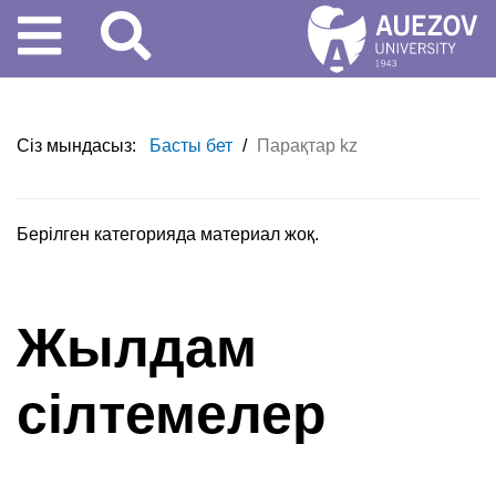
Сіз мындасыз:
Басты бет
/
Парақтар kz
Берілген категорияда материал жоқ.
Жылдам
сілтемелер