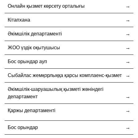
Онлайн қызмет көрсету орталығы
Кітапхана
Әкімшілік департаменті
ЖОО үздік оқытушысы
Бос орындар ауп
Cыбайлас жемқорлыққа қарсы комплаенс-қызмет
Әкімшілік-шаруашылық қызметі жөніндегі
департамент
Қаржы департаменті
Бос орындар