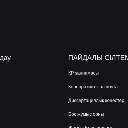
дау
ПАЙДАЛЫ СІЛТЕ
ҚР заңнамасы
Корпоративтік эл.почта
Диссертациялық кеңестер
Бос жұмыс орны
Жұмыс Берушілерге