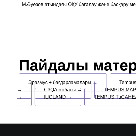
М.Әуезов атындағы ОҚУ бағалау және басқару ме
Пайдалы мате
Эразмус + бағдарламалары →
Tempu
→
C3QA жобасы →
TEMPUS MAP
→
IUCLAND →
TEMPUS TuCAHEA