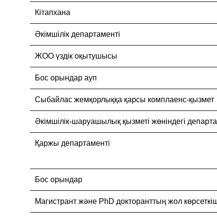
Кітапхана
Әкімшілік департаменті
ЖОО үздік оқытушысы
Бос орындар ауп
Cыбайлас жемқорлыққа қарсы комплаенс-қызмет
Әкімшілік-шаруашылық қызметі жөніндегі департ
Қаржы департаменті
Бос орындар
Магистрант және PhD докторанттың жол көрсеткіш