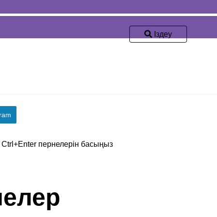
Іздеу
gram
, Ctrl+Enter пернелерін басыңыз
мелер