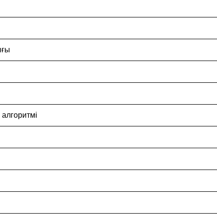
ығы
 алгоритмі