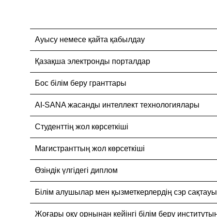
Ауысу немесе қайта қабылдау
Қазақша электронды порталдар
Бос білім беру гранттары
AI-SANA жасанды интеллект технологиялары
Студенттің жол көрсеткіші
Магистранттың жол көрсеткіші
Өзіндік үлгідегі диплом
Білім алушылар мен қызметкерлердің сэр сақтау
Жоғары оқу орнынан кейінгі білім беру институты