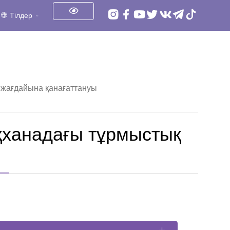
Тілдер
 жағдайына қанағаттануы
қханадағы тұрмыстық