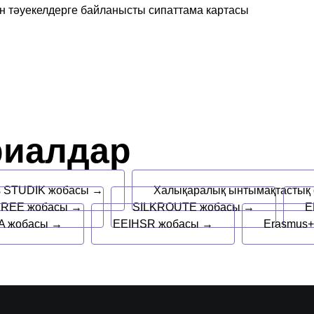
н тәуекелдерге байланысты сипаттама картасы
риалдар
s STUDIK жобасы →
Халықаралық ынтымақтастық
REE жобасы →
SILKROUTE жобасы →
E
 жобасы →
EEIHSR жобасы →
Erasmus