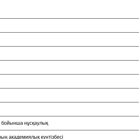
ы бойынша нұсқаулық
ның академиялық күнтізбесі