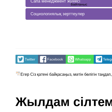
Сапа менеджмент жүйесі
Байланыс
Социологиялық зерттеулер
Twitter
Facebook
Whatsapp
Tele
Егер Сіз қатені байқасаңыз, мәтін бөлігін таңдап
Жылдам сілте