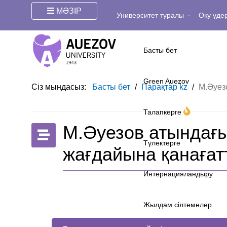
МӘЗІР
Университет туралы
Оқу үдер
Басты бет
Green Auezov
Сіз мындасыз:
Басты бет
/
Парақтар kz
/
М.Әуез
Талапкерге
М.Әуезов атындағы
Түлектерге
жағдайына қанағат
Интернацияландыру
Жылдам сілтемелер