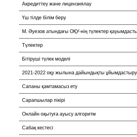
Акредиттеу және лицензиялау
Үш тілде білім беру
М. Әуезов атындағы ОҚУ-нің түлектер қауымдаст
Түлектер
Бітіруші түлек моделі
2021-2022 оқу жылына дайындықты ұйымдастыру
Сапаны қамтамасыз ету
Сарапшылар пікірі
Онлайн оқытуға ауысу алгоритм
Сабақ кестесі