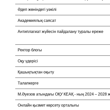
Әдеп жөніндегі уәкілі
Академиялық саясат
Антиплагиат жүйесін пайдалану туралы ереже
Ректор блогы
Оқу үдерісі
Қашықтықтан оқыту
Талапкерге
М.Әуезов атындағы ОҚУ КЕАҚ - ның 2024 – 20
Онлайн қызмет көрсету орталығы