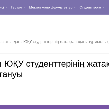
ісі
Ғылым
Мектеп және факультеттер
Студенттерге
ов атындағы ЮҚУ студенттерінің жатақханадағы тұрмыстық
 ЮҚУ студенттерінің жата
тануы