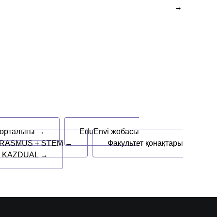
 орталығы →
EduEnvi жобасы
RASMUS + STEM →
Факультет қонақтары
+ KAZDUAL →