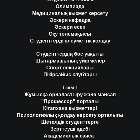
Олимпиада
Медициналық қызмет көрсету
Әскери кафедра
Әскери есеп
Оқу төлемақысы
Студенттерді әлеуметтік қолдау
Студенттердің бос уақыты
Шығармашылық үйірмелер
Спорт секциялары
Пікірсайыс клубтары
Тізім 1
Жұмысқа орналастыру және мансап
"Профессор" порталы
Кітапхана қызметтері
Психологиялық қолдау көрсету орталығы
Шетелдік студенттерге
Зерттеуші әдебі
Академиялық саясат