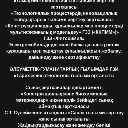
«Тамақ биотехнологиясы» ғылыми-зерттеу
зертханасы
«Технологиялық процестердің инновациялық
жабдықтары» ғылыми-зерттеу зертханасы
«Конструкцияларды, құрылғылар мен процестерді
мультифизикалық модельдеу» ҒЗЗ («КҚПММ»)»
ҒЗЗ «Фитохимия»
Электромобильдерді және басқа да электр көлік
құралдары мен зарядтау құрылғыларын жобалау,
дайындау және сертификаттау
ӘЛЕУМЕТТІК-ГУМАНИТАРЛЫҚ ҒЫЛЫМДАР ҒЗИ
«Тарих және этнология» ғылыми орталығы
Сынақ зертханалар департаменті
«Конструкциялық және биохимиялық
материалдар» инженерлік бейіндегі сынақ
аймақтық зертханасы
С.Т. Сүлейменов атындағы «Сапа» ғылыми-зерттеу
және сынақ орталығы
Жабдықтардыжасау және жөндеу бөлімі