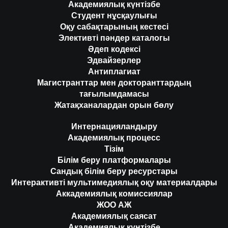
Академиялық күнтізбе
Студент нұсқаулығы
Оқу сабақтарының кестесі
Элективті пәндер каталогы
Әдеп кодексі
Эдвайзерлер
Антиплагиат
Магистранттар мен докторанттардың
тағылымдамасы
Жатақханалардан орын бөлу
Интернацияландыру
Академиялық процесс
Тізім
Білім беру платформалары
Сандық білім беру ресурстары
Интерактивті мультимедиялық оқу материалдары
Аккадемиялық комиссиялар
ЖОО АЖ
Академиялық саясат
Академиялық күнтізбе