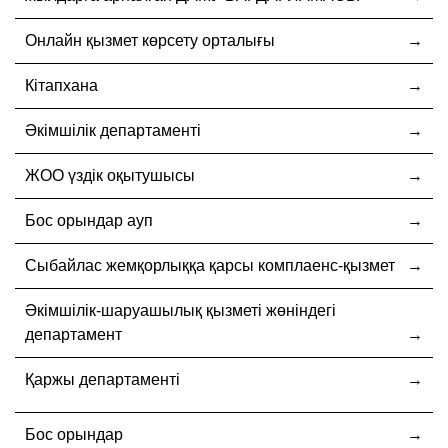
Онлайн қызмет көрсету орталығы
Кітапхана
Әкімшілік департаменті
ЖОО үздік оқытушысы
Бос орындар ауп
Cыбайлас жемқорлыққа қарсы комплаенс-қызмет
Әкімшілік-шаруашылық қызметі жөніндегі
департамент
Қаржы департаменті
Бос орындар