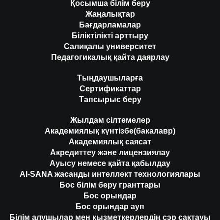
Қосымша білім беру
Жаңалықтар
Бағдарламалар
Біліктілікті арттыру
Салиқалы университет
Педагогикалық қайта даярлау
Тыңдаушыларға
Сертификаттар
Тапсырыс беру
Жылдам сілтемелер
Академиялық күнтізбе(бакалавр)
Академиялық саясат
Акредиттеу және лицензиялау
Ауысу немесе қайта қабылдау
AI-SANA жасанды интеллект технологиялары
Бос білім беру гранттары
Бос орындар
Бос орындар ауп
Білім алушылар мен қызметкерлердің сэр сақтауы