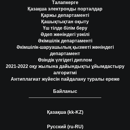
Талапкерге
Қазақша электронды порталдар
Қаржы департаменті
Қашықтықтан оқыту
Үш тілде білім беру
Әдеп жөніндегі уәкілі
Әкімшілік департаменті
Әкімшілік-шаруашылық қызметі жөніндегі
департамент
Өзіндік үлгідегі диплом
2021-2022 оқу жылына дайындықты ұйымдастыру
алгоритмі
Антиплагиат жүйесін пайдалану туралы ереже
Байланыс
Қазақша (kk-KZ)
Русский (ru-RU)