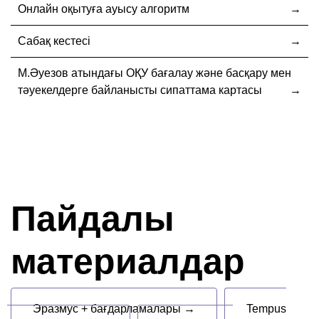
Онлайн оқытуға ауысу алгоритм
Сабақ кестесі
М.Әуезов атындағы ОҚУ бағалау және басқару мен
тәуекелдерге байланысты сипаттама картасы
Пайдалы
материалдар
Эразмус + бағдарламалары →
Tempus