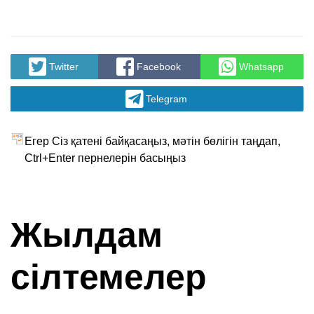
Twitter
Facebook
Whatsapp
Telegram
Егер Сіз қатені байқасаңыз, мәтін бөлігін таңдап,
Ctrl+Enter пернелерін басыңыз
Жылдам
сілтемелер