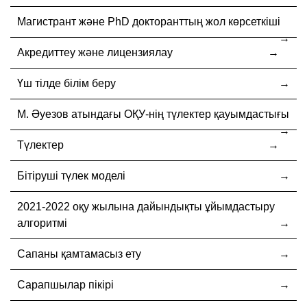
Магистрант және PhD докторанттың жол көрсеткіші
Акредиттеу және лицензиялау
Үш тілде білім беру
М. Әуезов атындағы ОҚУ-нің түлектер қауымдастығы
Түлектер
Бітіруші түлек моделі
2021-2022 оқу жылына дайындықты ұйымдастыру
алгоритмі
Сапаны қамтамасыз ету
Сарапшылар пікірі