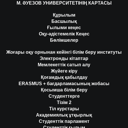
М. ӘУЕЗОВ УНИВЕРСИТЕТІНІҢ КАРТАСЫ
Құрылым
Басшылық
Ғылыми кеңес
Оқу-әдістемелік Кеңес
Бөлімшелер
Жоғары оқу орнынан кейінгі білім беру институты
Электронды кітаптар
Мемлекеттік сатып алу
Жүйеге кіру
Қоғамдық қабылдау
ERASMUS + бағдарламасының жобасы
Қосымша білім беру
Студенттерге
Тізім 2
Тіл курстары
Академиялық ұтқырлық
Студенттік парламент
Студенттік ғылым