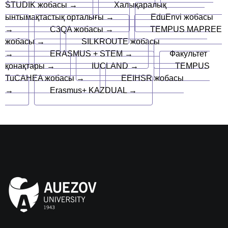
STUDIK жобасы →
Халықаралық
ынтымақтастық орталығы →
EduEnvi жобасы
→
C3QA жобасы →
TEMPUS MAPREE
жобасы →
SILKROUTE жобасы
→
ERASMUS + STEM →
Факультет
қонақтары →
IUCLAND →
TEMPUS
TuCAHEA жобасы →
EEIHSR жобасы
→
Erasmus+ KAZDUAL →