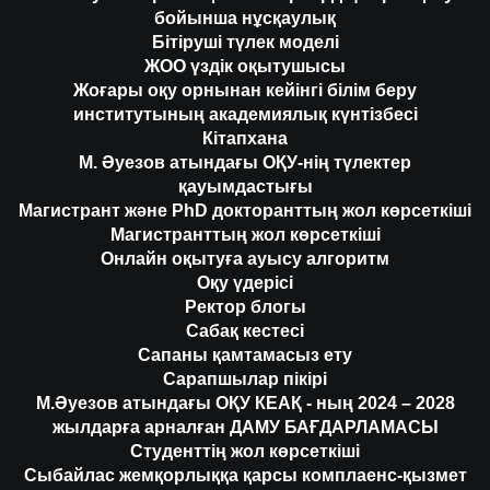
бойынша нұсқаулық
Бітіруші түлек моделі
ЖОО үздік оқытушысы
Жоғары оқу орнынан кейінгі білім беру
институтының академиялық күнтізбесі
Кітапхана
М. Әуезов атындағы ОҚУ-нің түлектер
қауымдастығы
Магистрант және PhD докторанттың жол көрсеткіші
Магистранттың жол көрсеткіші
Онлайн оқытуға ауысу алгоритм
Оқу үдерісі
Ректор блогы
Сабақ кестесі
Сапаны қамтамасыз ету
Сарапшылар пікірі
М.Әуезов атындағы ОҚУ КЕАҚ - ның 2024 – 2028
жылдарға арналған ДАМУ БАҒДАРЛАМАСЫ
Студенттің жол көрсеткіші
Сыбайлас жемқорлыққа қарсы комплаенс-қызмет