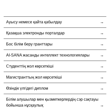
Ауысу немесе қайта қабылдау
Қазақша электронды порталдар
Бос білім беру гранттары
AI-SANA жасанды интеллект технологиялары
Студенттің жол көрсеткіші
Магистранттың жол көрсеткіші
Өзіндік үлгідегі диплом
Білім алушылар мен қызметкерлердің сэр сақтауы
бойынша нұсқаулық