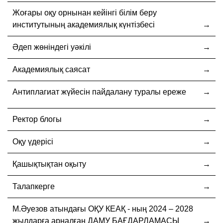
Жоғары оқу орнынан кейінгі білім беру
институтының академиялық күнтізбесі
Әдеп жөніндегі уәкілі
Академиялық саясат
Антиплагиат жүйесін пайдалану туралы ереже
Ректор блогы
Оқу үдерісі
Қашықтықтан оқыту
Талапкерге
М.Әуезов атындағы ОҚУ КЕАҚ - ның 2024 – 2028
жылдарға арналған ДАМУ БАҒДАРЛАМАСЫ