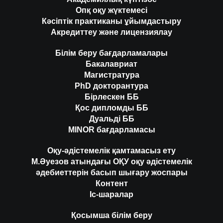
Опқ оқу жүктемесі
Кәсіптік практиканы ұйымдастыру
Акредиттеу және лицензиялау
Білім беру бағдарламалары
Бакалавриат
Магистратура
PhD докторантура
Бірлескен ББ
Қос дипломды ББ
Дуальді ББ
MINOR бағдарламасы
Оқу-әдістемелік қамтамасыз ету
М.Әуезов атындағы ОҚУ оқу әдістемелік
әдебиеттерін басып шығару жоспары
Контент
Іс-шаралар
Қосымша білім беру