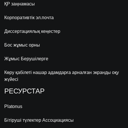
ҚР заңнамасы
Корпоративтік эл.почта
Диссертациялық кеңестер
Бос жұмыс орны
Жұмыс Берушілерге
Көру қабілеті нашар адамдарға арналған экранды оқу
жүйесі
РЕСУРСТАР
Platonus
Бітіруші түлектер Ассоциациясы