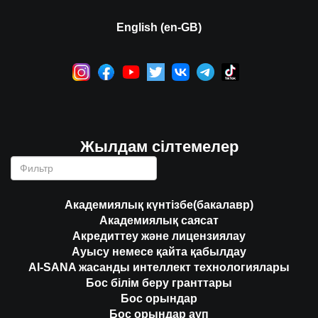
English (en-GB)
Жылдам сілтемелер
Академиялық күнтізбе(бакалавр)
Академиялық саясат
Акредиттеу және лицензиялау
Ауысу немесе қайта қабылдау
AI-SANA жасанды интеллект технологиялары
Бос білім беру гранттары
Бос орындар
Бос орындар ауп