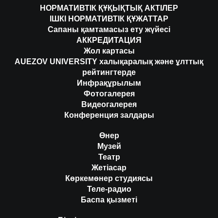
НОРМАТИВТІК ҚҰҚЫҚТЫҚ АКТІЛЕР
ІШКІ НОРМАТИВТІК ҚҰЖАТТАР
Сапаны қамтамасыз ету жүйесі
АККРЕДИТАЦИЯ
Жол картасы
AUEZOV UNIVERSITY халықаралық және ұлттық
рейтингтерде
Инфрақұрылым
Фотогалерея
Видеогалерея
Конференция залдары
Өнер
Музей
Театр
Жетіасар
Көркемөнер студиясы
Теле-радио
Баспа қызметі