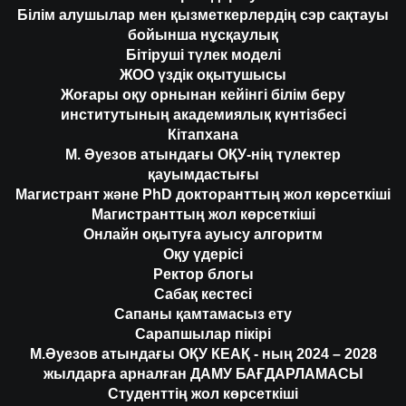
Білім алушылар мен қызметкерлердің сэр сақтауы
бойынша нұсқаулық
Бітіруші түлек моделі
ЖОО үздік оқытушысы
Жоғары оқу орнынан кейінгі білім беру
институтының академиялық күнтізбесі
Кітапхана
М. Әуезов атындағы ОҚУ-нің түлектер
қауымдастығы
Магистрант және PhD докторанттың жол көрсеткіші
Магистранттың жол көрсеткіші
Онлайн оқытуға ауысу алгоритм
Оқу үдерісі
Ректор блогы
Сабақ кестесі
Сапаны қамтамасыз ету
Сарапшылар пікірі
М.Әуезов атындағы ОҚУ КЕАҚ - ның 2024 – 2028
жылдарға арналған ДАМУ БАҒДАРЛАМАСЫ
Студенттің жол көрсеткіші