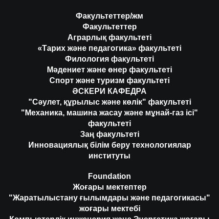
Факультеттер/жм
Факультеттер
Аграрлық факультеті
«Тарих және педагогика» факультеті
Филология факультеті
Мәдениет және өнер факультеті
Спорт және туризм факультеті
ӘСКЕРИ КАФЕДРА
"Сәулет, құрылыс және көлік" факультеті
"Механика, машина жасау және мұнай-газ ісі"
факультеті
Заң факультеті
Инновациялық білім беру технологиялар
институты
Foundation
Жоғары мектептер
"Жаратылыстану ғылымдары және педагогикасы"
жоғары мектебі