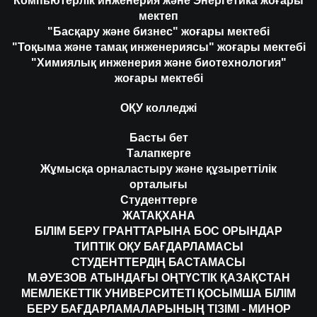
Компьютерлік инженерия және Энергетика жоғары
мектеп
"Басқару және бизнес" жоғары мектебі
"Тоқыма және тамақ инженериясы" жоғары мектебі
"Химиялық инженерия және биотехнология"
жоғары мектебі
ОҚУ колледжі
Басты бет
Талапкерге
Жұмысқа орналастыру және құзыреттілік
орталығы
Студенттерге
ЖАТАҚХАНА
БІЛІМ БЕРУ ГРАНТТАРЫНА БОС ОРЫНДАР
ТИПТІК ОҚУ БАҒДАРЛАМАСЫ
СТУДЕНТТЕРДІҢ БАСТАМАСЫ
М.ӘУЕЗОВ АТЫНДАҒЫ ОҢТҮСТІК ҚАЗАҚСТАН
МЕМЛЕКЕТТІК УНИВЕРСИТЕТІ ҚОСЫМША БІЛІМ
БЕРУ БАҒДАРЛАМАЛАРЫНЫҢ ТІЗІМІ - МИНОР