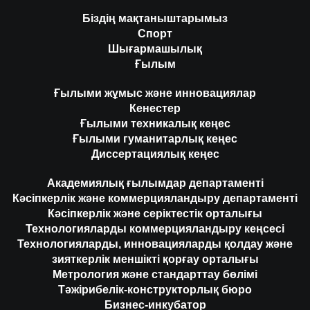
Біздің мақтаныштарымыз
Спорт
Шығармашылық
Ғылым
Ғылыми жұмыс және инновациялар
Кенестер
Ғылыми техникалық кеңес
Ғылыми гуманитарлық кеңес
Диссертациялық кеңес
Академиялық ғылымдар департаменті
Кәсіпкерлік және коммерцияландыру департаменті
Кәсіпкерлік және серіктестік орталығы
Технологияларды коммерцияландыру кеңсесі
Технологияларды, инновацияларды қолдау және
зияткерлік меншікті қорғау орталығы
Метрология және стандарттау бөлімі
Тәжірибелік-конструкторлық бюро
Бизнес-инкубатор