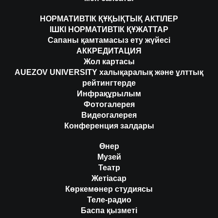
НОРМАТИВТІК ҚҰҚЫҚТЫҚ АКТІЛЕР
ІШКІ НОРМАТИВТІК ҚҰЖАТТАР
Сапаны қамтамасыз ету жүйесі
АККРЕДИТАЦИЯ
Жол картасы
AUEZOV UNIVERSITY халықаралық және ұлттық
рейтингтерде
Инфрақұрылым
Фотогалерея
Видеогалерея
Конференция залдары
Өнер
Музей
Театр
Жетіасар
Көркемөнер студиясы
Теле-радио
Баспа қызметі