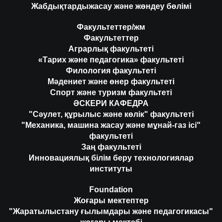
Жабдықтардыжасау және жөндеу бөлімі
Факультеттер/жм
Факультеттер
Аграрлық факультеті
«Тарих және педагогика» факультеті
Филология факультеті
Мәдениет және өнер факультеті
Спорт және туризм факультеті
ӘСКЕРИ КАФЕДРА
"Сәулет, құрылыс және көлік" факультеті
"Механика, машина жасау және мұнай-газ ісі"
факультеті
Заң факультеті
Инновациялық білім беру технологиялар
институты
Foundation
Жоғары мектептер
"Жаратылыстану ғылымдары және педагогикасы"