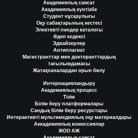
Академиялық саясат
Академиялық күнтізбе
Студент нұсқаулығы
Оқу сабақтарының кестесі
Элективті пәндер каталогы
Әдеп кодексі
Эдвайзерлер
Антиплагиат
Магистранттар мен докторанттардың
тағылымдамасы
Жатақханалардан орын бөлу
Интернацияландыру
Академиялық процесс
Тізім
Білім беру платформалары
Сандық білім беру ресурстары
Интерактивті мультимедиялық оқу материалдары
Аккадемиялық комиссиялар
ЖОО АЖ
Академиялық саясат