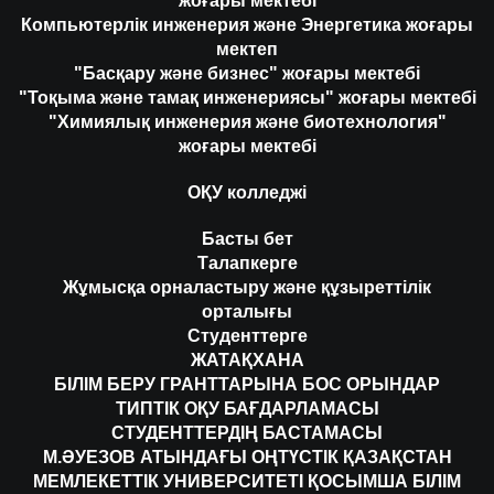
жоғары мектебі
Компьютерлік инженерия және Энергетика жоғары
мектеп
"Басқару және бизнес" жоғары мектебі
"Тоқыма және тамақ инженериясы" жоғары мектебі
"Химиялық инженерия және биотехнология"
жоғары мектебі
ОҚУ колледжі
Басты бет
Талапкерге
Жұмысқа орналастыру және құзыреттілік
орталығы
Студенттерге
ЖАТАҚХАНА
БІЛІМ БЕРУ ГРАНТТАРЫНА БОС ОРЫНДАР
ТИПТІК ОҚУ БАҒДАРЛАМАСЫ
СТУДЕНТТЕРДІҢ БАСТАМАСЫ
М.ӘУЕЗОВ АТЫНДАҒЫ ОҢТҮСТІК ҚАЗАҚСТАН
МЕМЛЕКЕТТІК УНИВЕРСИТЕТІ ҚОСЫМША БІЛІМ