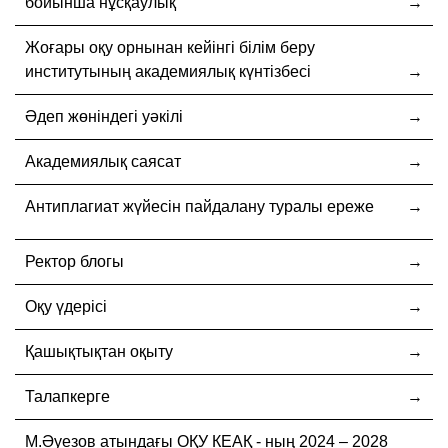
бойынша нұсқаулық
Жоғары оқу орнынан кейінгі білім беру
институтының академиялық күнтізбесі
Әдеп жөніндегі уәкілі
Академиялық саясат
Антиплагиат жүйесін пайдалану туралы ереже
Ректор блогы
Оқу үдерісі
Қашықтықтан оқыту
Талапкерге
М.Әуезов атындағы ОҚУ КЕАҚ - ның 2024 – 2028