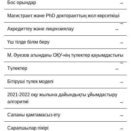
Бос орындар
Магистрант және PhD докторанттың жол көрсеткіші
Акредиттеу және лицензиялау
Үш тілде білім беру
М. Әуезов атындағы ОҚУ-нің түлектер қауымдастығы
Түлектер
Бітіруші түлек моделі
2021-2022 оқу жылына дайындықты ұйымдастыру
алгоритмі
Сапаны қамтамасыз ету
Сарапшылар пікірі