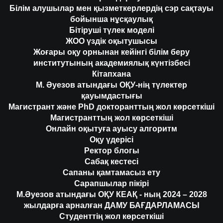
Білім алушылар мен қызметкерлердің сэр сақтауы
бойынша нұсқаулық
Бітіруші түлек моделі
ЖОО үздік оқытушысы
Жоғары оқу орнынан кейінгі білім беру
институтының академиялық күнтізбесі
Кітапхана
М. Әуезов атындағы ОҚУ-нің түлектер
қауымдастығы
Магистрант және PhD докторанттың жол көрсеткіші
Магистранттың жол көрсеткіші
Онлайн оқытуға ауысу алгоритм
Оқу үдерісі
Ректор блогы
Сабақ кестесі
Сапаны қамтамасыз ету
Сарапшылар пікірі
М.Әуезов атындағы ОҚУ КЕАҚ - ның 2024 – 2028
жылдарға арналған ДАМУ БАҒДАРЛАМАСЫ
Студенттің жол көрсеткіші