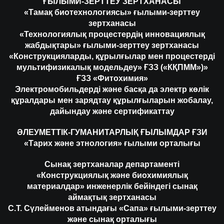
ҒЫЛЫМИ-ЗЕРТТЕУ ЗЕРТХАНАСЫ
«Тамақ биотехнологиясы» ғылыми-зерттеу
зертханасы
«Технологиялық процестердің инновациялық
жабдықтары» ғылыми-зерттеу зертханасы
«Конструкцияларды, құрылғылар мен процестерді
мультифизикалық модельдеу» ҒЗЗ («КҚПММ»)»
ҒЗЗ «Фитохимия»
Электромобильдерді және басқа да электр көлік
құралдары мен зарядтау құрылғыларын жобалау,
дайындау және сертификаттау
ӘЛЕУМЕТТІК-ГУМАНИТАРЛЫҚ ҒЫЛЫМДАР ҒЗИ
«Тарих және этнология» ғылыми орталығы
Сынақ зертханалар департаменті
«Конструкциялық және биохимиялық
материалдар» инженерлік бейіндегі сынақ
аймақтық зертханасы
С.Т. Сүлейменов атындағы «Сапа» ғылыми-зерттеу
және сынақ орталығы