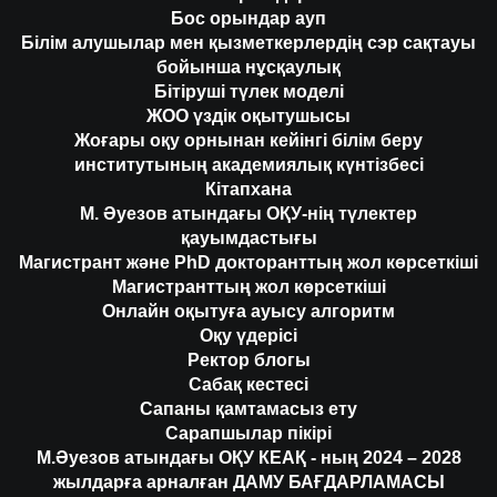
Бос орындар ауп
Білім алушылар мен қызметкерлердің сэр сақтауы
бойынша нұсқаулық
Бітіруші түлек моделі
ЖОО үздік оқытушысы
Жоғары оқу орнынан кейінгі білім беру
институтының академиялық күнтізбесі
Кітапхана
М. Әуезов атындағы ОҚУ-нің түлектер
қауымдастығы
Магистрант және PhD докторанттың жол көрсеткіші
Магистранттың жол көрсеткіші
Онлайн оқытуға ауысу алгоритм
Оқу үдерісі
Ректор блогы
Сабақ кестесі
Сапаны қамтамасыз ету
Сарапшылар пікірі
М.Әуезов атындағы ОҚУ КЕАҚ - ның 2024 – 2028
жылдарға арналған ДАМУ БАҒДАРЛАМАСЫ