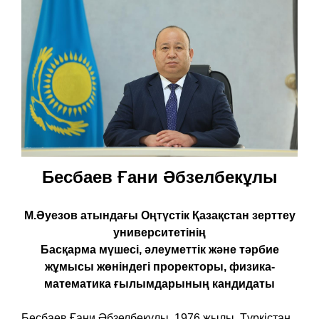
Бесбаев Ғани Әбзелбекұлы
М.Әуезов атындағы Оңтүстік Қазақстан зерттеу
университетінің
Басқарма мүшесі, әлеуметтік және тәрбие
жұмысы жөніндегі проректоры, физика-
математика ғылымдарының кандидаты
Бесбаев Ғани Әбзелбекұлы 1976 жылы Түркістан