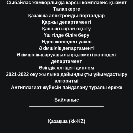
Сыбайлас жемқорлыққа қарсы комплаенс-қызмет
Талапкерге
Қазақша электронды порталдар
Қаржы департаменті
Қашықтықтан оқыту
Үш тілде білім беру
Әдеп жөніндегі уәкілі
Әкімшілік департаменті
Әкімшілік-шаруашылық қызметі жөніндегі
департамент
Өзіндік үлгідегі диплом
2021-2022 оқу жылына дайындықты ұйымдастыру
алгоритмі
Антиплагиат жүйесін пайдалану туралы ереже
Байланыс
Қазақша (kk-KZ)