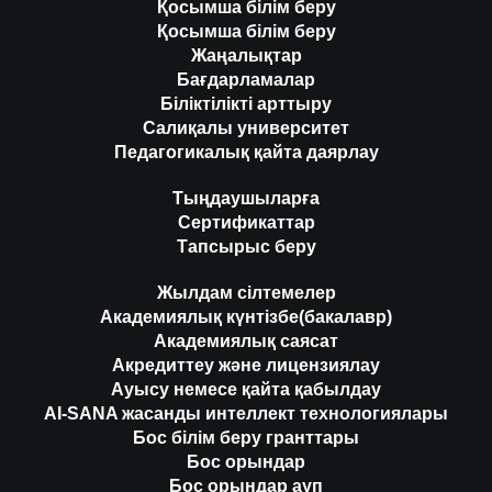
Қосымша білім беру
Қосымша білім беру
Жаңалықтар
Бағдарламалар
Біліктілікті арттыру
Салиқалы университет
Педагогикалық қайта даярлау
Тыңдаушыларға
Сертификаттар
Тапсырыс беру
Жылдам сілтемелер
Академиялық күнтізбе(бакалавр)
Академиялық саясат
Акредиттеу және лицензиялау
Ауысу немесе қайта қабылдау
AI-SANA жасанды интеллект технологиялары
Бос білім беру гранттары
Бос орындар
Бос орындар ауп