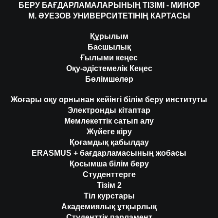
БЕРУ БАҒДАРЛАМАЛАРЫНЫҢ ТІЗІМІ - МИНОР
М. ӘУЕЗОВ УНИВЕРСИТЕТІНІҢ КАРТАСЫ
Құрылым
Басшылық
Ғылыми кеңес
Оқу-әдістемелік Кеңес
Бөлімшелер
Жоғары оқу орнынан кейінгі білім беру институты
Электронды кітаптар
Мемлекеттік сатып алу
Жүйеге кіру
Қоғамдық қабылдау
ERASMUS + бағдарламасының жобасы
Қосымша білім беру
Студенттерге
Тізім 2
Тіл курстары
Академиялық ұтқырлық
Студенттік парламент