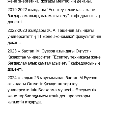
және энергетика" жоғары мектебінің деканы.
2019-2022 жылдары "Есептеу техникасы және
бағдарламалық қамтамасыз ету" кафедрасының
доценті.
2022-2023 жылдары Ж. А. Ташенев атындағы
университеттің "IT және экономика" факультетінің
деканы.
2023 ж.бастап М. Әуезов атындағы Оңтүстік
Қазақстан университеті "Есептеу техникасы және
бағдарламалық қамтамасыз ету " кафедрасының
доценті.
2024 жылдың 26 маусымынан бастап М.Әуезов
атындағы Оңтүстік Қазақстан зерттеу
университетінің Басқарма мүшесі – Әлеуметтік
және тәрбие жұмысы жөніндегі проректоры
қызметін атқаруда.