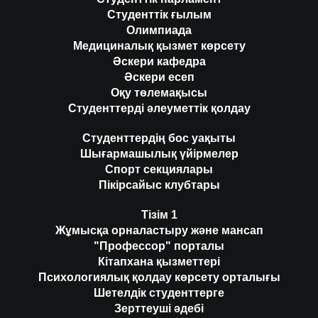
Студенттік ғылым
Олимпиада
Медициналық қызмет көрсету
Әскери кафедра
Әскери есеп
Оқу төлемақысы
Студенттерді әлеуметтік қолдау
Студенттердің бос уақыты
Шығармашылық үйірмелер
Спорт секциялары
Пікірсайыс клубтары
Тізім 1
Жұмысқа орналастыру және мансап
"Профессор" порталы
Кітапхана қызметтері
Психологиялық қолдау көрсету орталығы
Шетелдік студенттерге
Зерттеуші әдебі