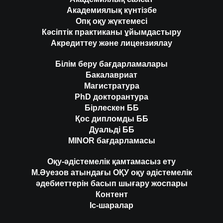
Академиялық күнтізбе
Опқ оқу жүктемесі
Кәсіптік практиканы ұйымдастыру
Акредиттеу және лицензиялау
Білім беру бағдарламалары
Бакалавриат
Магистратура
PhD докторантура
Бірлескен ББ
Қос дипломды ББ
Дуальді ББ
MINOR бағдарламасы
Оқу-әдістемелік қамтамасыз ету
М.Әуезов атындағы ОҚУ оқу әдістемелік
әдебиеттерін басып шығару жоспары
Контент
Іс-шаралар