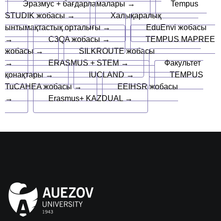
Эразмус + бағдарламалары →
Tempus
STUDIK жобасы →
Халықаралық
ынтымақтастық орталығы →
EduEnvi жобасы
→
C3QA жобасы →
TEMPUS MAPREE
жобасы →
SILKROUTE жобасы
→
ERASMUS + STEM →
Факультет
қонақтары →
IUCLAND →
TEMPUS
TuCAHEA жобасы →
EEIHSR жобасы
→
Erasmus+ KAZDUAL →