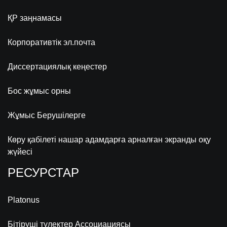
ҚР заңнамасы
Корпоративтік эл.почта
Диссертациялық кеңестер
Бос жұмыс орны
Жұмыс Берушілерге
Көру қабілеті нашар адамдарға арналған экранды оқу
жүйесі
РЕСУРСТАР
Platonus
Бітіруші түлектер Ассоциациясы