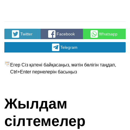
Twitter
Facebook
Whatsapp
Telegram
Егер Сіз қатені байқасаңыз, мәтін бөлігін таңдап,
Ctrl+Enter пернелерін басыңыз
Жылдам
сілтемелер