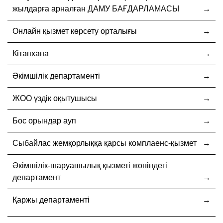
жылдарға арналған ДАМУ БАҒДАРЛАМАСЫ
Онлайн қызмет көрсету орталығы
Кітапхана
Әкімшілік департаменті
ЖОО үздік оқытушысы
Бос орындар ауп
Cыбайлас жемқорлыққа қарсы комплаенс-қызмет
Әкімшілік-шаруашылық қызметі жөніндегі
департамент
Қаржы департаменті