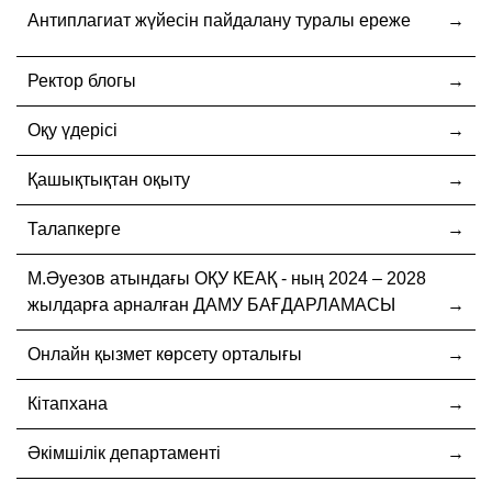
Антиплагиат жүйесін пайдалану туралы ереже
Ректор блогы
Оқу үдерісі
Қашықтықтан оқыту
Талапкерге
М.Әуезов атындағы ОҚУ КЕАҚ - ның 2024 – 2028
жылдарға арналған ДАМУ БАҒДАРЛАМАСЫ
Онлайн қызмет көрсету орталығы
Кітапхана
Әкімшілік департаменті