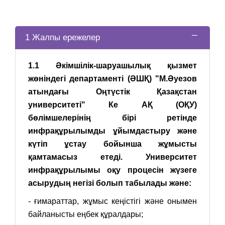
1 Жалпы ережелер
1.1 Әкімшілік-шаруашылық қызмет
жөніндегі департаменті (ӘШҚ) "М.Әуезов
атындағы Оңтүстік Қазақстан
университеті" Ке АҚ (ОҚУ)
бөлімшелерінің бірі ретінде
инфрақұрылымды ұйымдастыру және
күтіп ұстау бойынша жұмысты
қамтамасыз етеді. Университет
инфрақұрылымы оқу процесін жүзеге
асырудың негізі болып табылады және:
- ғимараттар, жұмыс кеңістігі және онымен
байланысты еңбек құралдары;