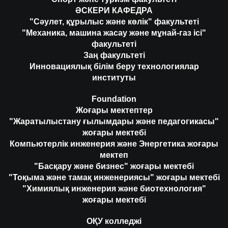
ӘСКЕРИ КАФЕДРА
"Сәулет, құрылыс және көлік" факультеті
"Механика, машина жасау және мұнай-газ ісі"
факультеті
Заң факультеті
Инновациялық білім беру технологиялар
институты
Foundation
Жоғары мектептер
"Жаратылыстану ғылымдары және педагогикасы"
жоғары мектебі
Компьютерлік инженерия және Энергетика жоғары
мектеп
"Басқару және бизнес" жоғары мектебі
"Тоқыма және тамақ инженериясы" жоғары мектебі
"Химиялық инженерия және биотехнология"
жоғары мектебі
ОҚУ колледжі