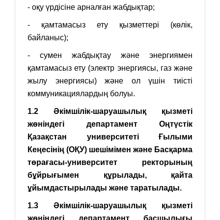
- оқу үрдісіне арналған жабдықтар;
- қамтамасыз ету қызметтері (көлік,
байланыс);
- сумен жабдықтау және энергиямен
қамтамасыз ету (электр энергиясы, газ және
жылу энергиясы) және ол үшін тиісті
коммуникациялардың болуы.
1.2 Әкімшілік-шаруашылық қызметі
жөніндегі департамент Оңтүстік
Қазақстан университеті Ғылыми
Кеңесінің (ОҚУ) шешімімен және Басқарма
төрағасы-университет ректорының
бұйрығымен құрылады, қайта
ұйымдастырылады және таратылады.
1.3 Әкімшілік-шаруашылық қызметі
жөніндегі департамент басшылығы