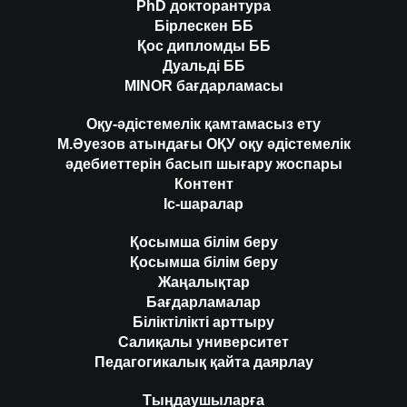
PhD докторантура
Бірлескен ББ
Қос дипломды ББ
Дуальді ББ
MINOR бағдарламасы
Оқу-әдістемелік қамтамасыз ету
М.Әуезов атындағы ОҚУ оқу әдістемелік
әдебиеттерін басып шығару жоспары
Контент
Іс-шаралар
Қосымша білім беру
Қосымша білім беру
Жаңалықтар
Бағдарламалар
Біліктілікті арттыру
Салиқалы университет
Педагогикалық қайта даярлау
Тыңдаушыларға