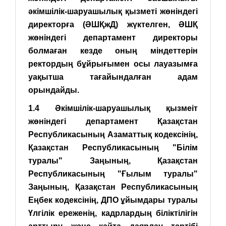
әкімшілік-шаруашылық қызметі жөніндегі
директорға (ӘШҚжД) жүктелген, ӘШҚ
жөніндегі департамент директоры
болмаған кезде оның міндеттерін
ректордың бұйрығымен осы лауазымға
уақытша тағайындалған адам
орындайды.
1.4 Әкімшілік-шаруашылық қызмеіт
жөніндегі департамент Қазақстан
Республикасының Азаматтық кодексінің,
Қазақстан Республикасының "Білім
туралы" Заңының, Қазақстан
Республикасының "Ғылым туралы"
Заңының, Қазақстан Республикасының
Еңбек кодексінің, ДПО ұйымдары туралы
Үлгілік ереженің, кадрлардың біліктілігін