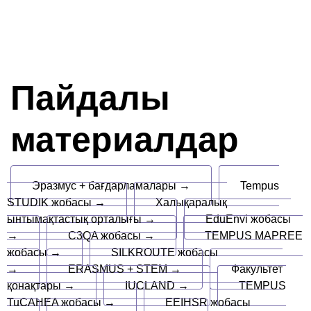
Пайдалы
материалдар
Эразмус + бағдарламалары →
Tempus
STUDIK жобасы →
Халықаралық
ынтымақтастық орталығы →
EduEnvi жобасы
→
C3QA жобасы →
TEMPUS MAPREE
жобасы →
SILKROUTE жобасы
→
ERASMUS + STEM →
Факультет
қонақтары →
IUCLAND →
TEMPUS
TuCAHEA жобасы →
EEIHSR жобасы