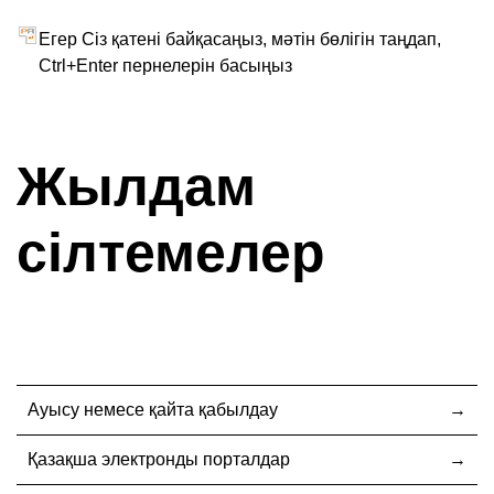
Егер Сіз қатені байқасаңыз, мәтін бөлігін таңдап,
Ctrl+Enter пернелерін басыңыз
Жылдам
сілтемелер
Ауысу немесе қайта қабылдау
Қазақша электронды порталдар