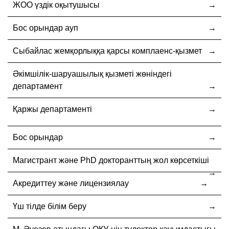
ЖОО үздік оқытушысы
Бос орындар ауп
Cыбайлас жемқорлыққа қарсы комплаенс-қызмет
Әкімшілік-шаруашылық қызметі жөніндегі
департамент
Қаржы департаменті
Бос орындар
Магистрант және PhD докторанттың жол көрсеткіші
Акредиттеу және лицензиялау
Үш тілде білім беру