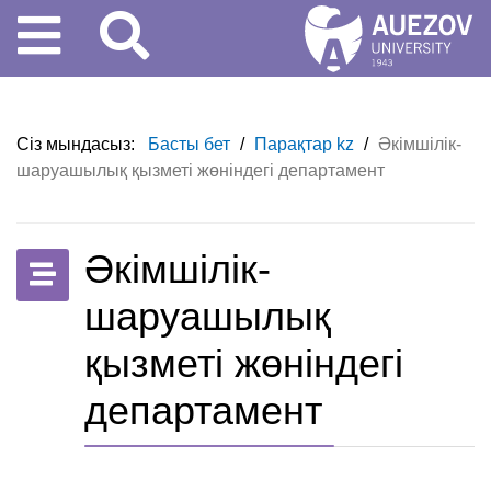
Сіз мындасыз:
Басты бет
/
Парақтар kz
/
Әкімшілік-
шаруашылық қызметі жөніндегі департамент
Әкімшілік-
шаруашылық
қызметі жөніндегі
департамент