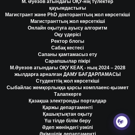
М. Әуезов атындағы ОҚУ-нің түлектер
қауымдастығы
Магистрант және PhD докторанттың жол көрсеткіші
Магистранттың жол көрсеткіші
Онлайн оқытуға ауысу алгоритм
Оқу үдерісі
Ректор блогы
Сабақ кестесі
Сапаны қамтамасыз ету
Сарапшылар пікірі
М.Әуезов атындағы ОҚУ КЕАҚ - ның 2024 – 2028
жылдарға арналған ДАМУ БАҒДАРЛАМАСЫ
Студенттің жол көрсеткіші
Сыбайлас жемқорлыққа қарсы комплаенс-қызмет
Талапкерге
Қазақша электронды порталдар
Қаржы департаменті
Қашықтықтан оқыту
Үш тілде білім беру
Әдеп жөніндегі уәкілі
Әкімшілік департаменті