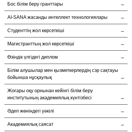
Бос білім беру гранттары
AI-SANA жасанды интеллект технологиялары
Студенттің жол көрсеткіші
Магистранттың жол көрсеткіші
Өзіндік үлгідегі диплом
Білім алушылар мен қызметкерлердің сэр сақтауы
бойынша нұсқаулық
Жоғары оқу орнынан кейінгі білім беру
институтының академиялық күнтізбесі
Әдеп жөніндегі уәкілі
Академиялық саясат