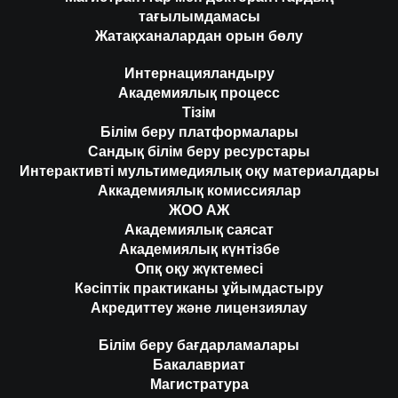
тағылымдамасы
Жатақханалардан орын бөлу
Интернацияландыру
Академиялық процесс
Тізім
Білім беру платформалары
Сандық білім беру ресурстары
Интерактивті мультимедиялық оқу материалдары
Аккадемиялық комиссиялар
ЖОО АЖ
Академиялық саясат
Академиялық күнтізбе
Опқ оқу жүктемесі
Кәсіптік практиканы ұйымдастыру
Акредиттеу және лицензиялау
Білім беру бағдарламалары
Бакалавриат
Магистратура