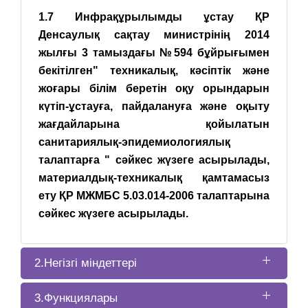
1.7 Инфрақұрылымды ұстау ҚР
Денсаулық сақтау министрінің 2014
жылғы 3 тамыздағы №594 бұйрығымен
бекітілген" техникалық, кәсіптік және
жоғары білім беретін оқу орындарын
күтіп-ұстауға, пайдалануға және оқыту
жағдайларына қойылатын
санитариялық-эпидемиологиялық
талаптарға " сәйкес жүзеге асырылады,
материалдық-техникалық қамтамасыз
ету ҚР МЖМБС 5.03.014-2006 талаптарына
сәйкес жүзеге асырылады.
2.Негізгі міндеттері
3.Функциялары