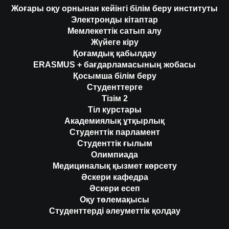
Жоғары оқу орнынан кейінгі білім беру институты
Электронды кітаптар
Мемлекеттік сатып алу
Жүйеге кіру
Қоғамдық қабылдау
ERASMUS + бағдарламасының жобасы
Қосымша білім беру
Студенттерге
Тізім 2
Тіл курстары
Академиялық ұтқырлық
Студенттік парламент
Студенттік ғылым
Олимпиада
Медициналық қызмет көрсету
Әскери кафедра
Әскери есеп
Оқу төлемақысы
Студенттерді әлеуметтік қолдау