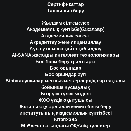
Сертификаттар
Тапсырыс беру
Жылдам сілтемелер
Академиялық күнтізбе(бакалавр)
Академиялық саясат
Акредиттеу және лицензиялау
Ауысу немесе қайта қабылдау
AI-SANA жасанды интеллект технологиялары
Бос білім беру гранттары
Бос орындар
Бос орындар ауп
Білім алушылар мен қызметкерлердің сэр сақтауы
бойынша нұсқаулық
Бітіруші түлек моделі
ЖОО үздік оқытушысы
Жоғары оқу орнынан кейінгі білім беру
институтының академиялық күнтізбесі
Кітапхана
М. Әуезов атындағы ОҚУ-нің түлектер