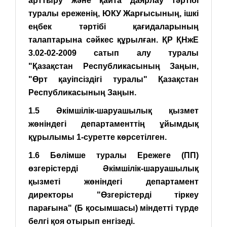
арттыру және қайта даярлау тәртібі
туралы ереженің, ЮКУ Жарғысының, ішкі
еңбек тәртібі қағидаларының
талаптарына сәйкес құрылған. ҚР ҚНжЕ
3.02-02-2009 сатып алу туралы
"Қазақстан Республикасының Заңын,
"Өрт қауіпсіздігі туралы" Қазақстан
Республикасының Заңын.
1.5 Әкімшілік-шаруашылық қызмет
жөніндегі департаменттің ұйымдық
құрылымы 1-суретте көрсетілген.
1.6 Бөлімше туралы Ережеге (ПП)
өзгерістерді Әкімшілік-шаруашылық
қызметі жөніндегі департамент
директоры "Өзгерістерді тіркеу
парағына" (Б қосымшасы) міндетті түрде
белгі қоя отырып енгізеді.