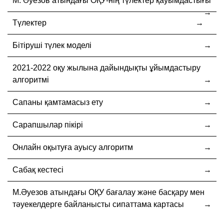
М. Әуезов атындағы ОҚУ-нің түлектер қауымдастығы
Түлектер
Бітіруші түлек моделі
2021-2022 оқу жылына дайындықты ұйымдастыру
алгоритмі
Сапаны қамтамасыз ету
Сарапшылар пікірі
Онлайн оқытуға ауысу алгоритм
Сабақ кестесі
М.Әуезов атындағы ОҚУ бағалау және басқару мен
тәуекелдерге байланысты сипаттама картасы