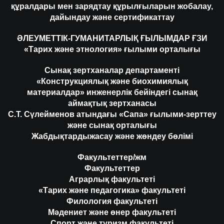
құралдары мен зарядтау құрылғыларын жобалау,
дайындау және сертификаттау
ӘЛЕУМЕТТІК-ГУМАНИТАРЛЫҚ ҒЫЛЫМДАР ҒЗИ
«Тарих және этнология» ғылыми орталығы
Сынақ зертханалар департаменті
«Конструкциялық және биохимиялық
материалдар» инженерлік бейіндегі сынақ
аймақтық зертханасы
С.Т. Сүлейменов атындағы «Сапа» ғылыми-зерттеу
және сынақ орталығы
Жабдықтардыжасау және жөндеу бөлімі
Факультеттер/жм
Факультеттер
Аграрлық факультеті
«Тарих және педагогика» факультеті
Филология факультеті
Мәдениет және өнер факультеті
Спорт және туризм факультеті