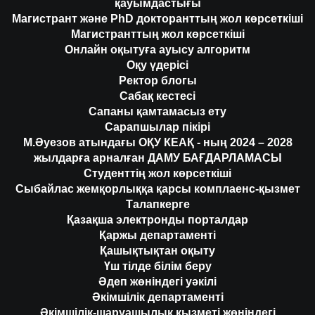
қауымдастығы
Магистрант және PhD докторанттың жол көрсеткіші
Магистранттың жол көрсеткіші
Онлайн оқытуға ауысу алгоритм
Оқу үдерісі
Ректор блогы
Сабақ кестесі
Сапаны қамтамасыз ету
Сарапшылар пікірі
М.Әуезов атындағы ОҚУ КЕАҚ - ның 2024 – 2028
жылдарға арналған ДАМУ БАҒДАРЛАМАСЫ
Студенттің жол көрсеткіші
Сыбайлас жемқорлыққа қарсы комплаенс-қызмет
Талапкерге
Қазақша электронды порталдар
Қаржы департаменті
Қашықтықтан оқыту
Үш тілде білім беру
Әдеп жөніндегі уәкілі
Әкімшілік департаменті
Әкімшілік-шаруашылық қызметі жөніндегі