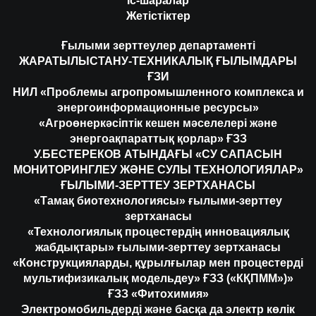
Іс-шаралар
Жетістіктер
Ғылыми зерттеулер департаменті
ЖАРАТЫЛЫСТАНУ-ТЕХНИКАЛЫҚ ҒЫЛЫМДАРЫ
ҒЗИ
НИЛ «Проблемы агропромышленного комплекса и
энергоинформационные ресурсы»
«Агроөнеркәсіптік кешен мәселелері және
энергоақпараттық қорлар» ҒЗЗ
У.БЕСТЕРЕКОВ АТЫНДАҒЫ «СУ САПАСЫН
МОНИТОРИНГЛЕУ ЖӘНЕ СУЛЫ ТЕХНОЛОГИЯЛАР»
ҒЫЛЫМИ-ЗЕРТТЕУ ЗЕРТХАНАСЫ
«Тамақ биотехнологиясы» ғылыми-зерттеу
зертханасы
«Технологиялық процестердің инновациялық
жабдықтары» ғылыми-зерттеу зертханасы
«Конструкцияларды, құрылғылар мен процестерді
мультифизикалық модельдеу» ҒЗЗ («КҚПММ»)»
ҒЗЗ «Фитохимия»
Электромобильдерді және басқа да электр көлік