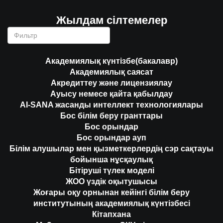
Жылдам сілтемелер
Академиялық күнтізбе(бакалавр)
Академиялық саясат
Акредиттеу және лицензиялау
Ауысу немесе қайта қабылдау
AI-SANA жасанды интеллект технологиялары
Бос білім беру гранттары
Бос орындар
Бос орындар ауп
Білім алушылар мен қызметкерлердің сэр сақтауы
бойынша нұсқаулық
Бітіруші түлек моделі
ЖОО үздік оқытушысы
Жоғары оқу орнынан кейінгі білім беру
институтының академиялық күнтізбесі
Кітапхана