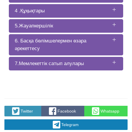
4 .Құқықтары
5.Жауапкершілік
6. Басқа бөлімшелермен өзара
әрекеттесу
7.Мемлекеттік сатып алулары
Twitter
Facebook
Whatsapp
Telegram