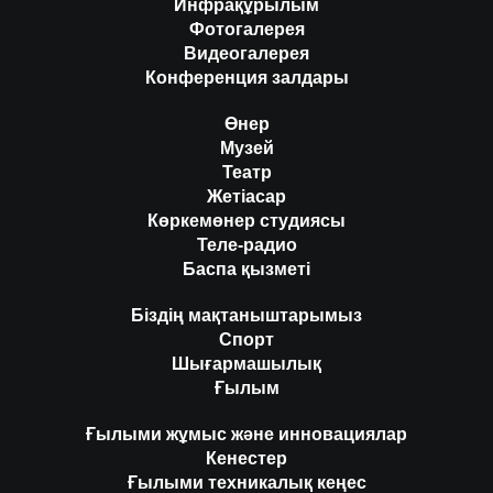
Инфрақұрылым
Фотогалерея
Видеогалерея
Конференция залдары
Өнер
Музей
Театр
Жетіасар
Көркемөнер студиясы
Теле-радио
Баспа қызметі
Біздің мақтаныштарымыз
Спорт
Шығармашылық
Ғылым
Ғылыми жұмыс және инновациялар
Кенестер
Ғылыми техникалық кеңес