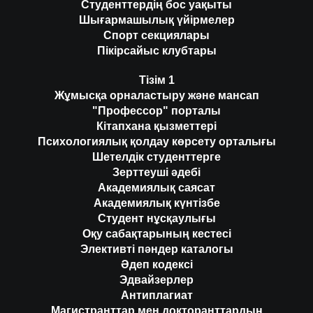
Студенттердің бос уақыты
Шығармашылық үйірмелер
Спорт секциялары
Пікірсайыс клубтары
Тізім 1
Жұмысқа орналастыру және мансап
"Профессор" порталы
Кітапхана қызметтері
Психологиялық қолдау көрсету орталығы
Шетелдік студенттерге
Зерттеуші әдебі
Академиялық саясат
Академиялық күнтізбе
Студент нұсқаулығы
Оқу сабақтарының кестесі
Элективті пәндер каталогы
Әдеп кодексі
Эдвайзерлер
Антиплагиат
Магистранттар мен докторанттардың