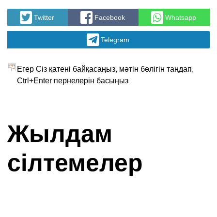
Twitter
Facebook
Whatsapp
Telegram
Егер Сіз қатені байқасаңыз, мәтін бөлігін таңдап,
Ctrl+Enter пернелерін басыңыз
Жылдам
сілтемелер