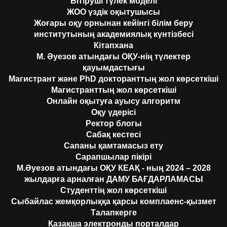
Бітіруші түлек моделі
ЖОО үздік оқытушысы
Жоғары оқу орнынан кейінгі білім беру
институтының академиялық күнтізбесі
Кітапхана
М. Әуезов атындағы ОҚУ-нің түлектер
қауымдастығы
Магистрант және PhD докторанттың жол көрсеткіші
Магистранттың жол көрсеткіші
Онлайн оқытуға ауысу алгоритм
Оқу үдерісі
Ректор блогы
Сабақ кестесі
Сапаны қамтамасыз ету
Сарапшылар пікірі
М.Әуезов атындағы ОҚУ КЕАҚ - ның 2024 – 2028
жылдарға арналған ДАМУ БАҒДАРЛАМАСЫ
Студенттің жол көрсеткіші
Сыбайлас жемқорлыққа қарсы комплаенс-қызмет
Талапкерге
Қазақша электронды порталдар