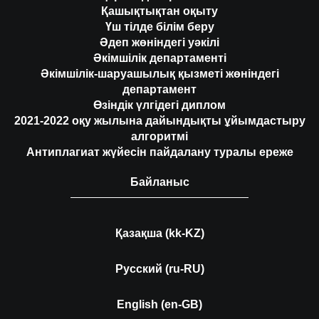
Қашықтықтан оқыту
Үш тілде білім беру
Әдеп жөніндегі уәкілі
Әкімшілік департаменті
Әкімшілік-шаруашылық қызметі жөніндегі
департамент
Өзіндік үлгідегі диплом
2021-2022 оқу жылына дайындықты ұйымдастыру
алгоритмі
Антиплагиат жүйесін пайдалану туралы ереже
Байланыс
Қазақша (kk-KZ)
Русский (ru-RU)
English (en-GB)