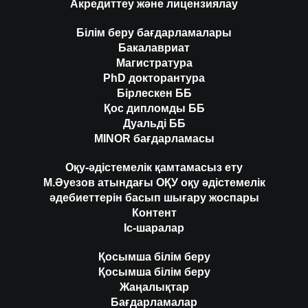
Акредиттеу және лицензиялау
Білім беру бағдарламалары
Бакалавриат
Магистратура
PhD докторантура
Бірлескен ББ
Қос дипломды ББ
Дуальді ББ
MINOR бағдарламасы
Оқу-әдістемелік қамтамасыз ету
М.Әуезов атындағы ОҚУ оқу әдістемелік
әдебиеттерін басып шығару жоспары
Контент
Іс-шаралар
Қосымша білім беру
Қосымша білім беру
Жаңалықтар
Бағдарламалар