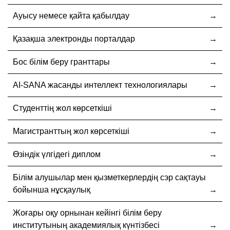
Ауысу немесе қайта қабылдау
Қазақша электронды порталдар
Бос білім беру гранттары
AI-SANA жасанды интеллект технологиялары
Студенттің жол көрсеткіші
Магистранттың жол көрсеткіші
Өзіндік үлгідегі диплом
Білім алушылар мен қызметкерлердің сэр сақтауы
бойынша нұсқаулық
Жоғары оқу орнынан кейінгі білім беру
институтының академиялық күнтізбесі