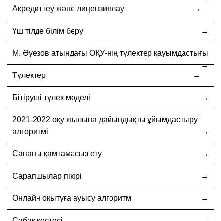
Акредиттеу және лицензиялау
Үш тілде білім беру
М. Әуезов атындағы ОҚУ-нің түлектер қауымдастығы
Түлектер
Бітіруші түлек моделі
2021-2022 оқу жылына дайындықты ұйымдастыру
алгоритмі
Сапаны қамтамасыз ету
Сарапшылар пікірі
Онлайн оқытуға ауысу алгоритм
Сабақ кестесі