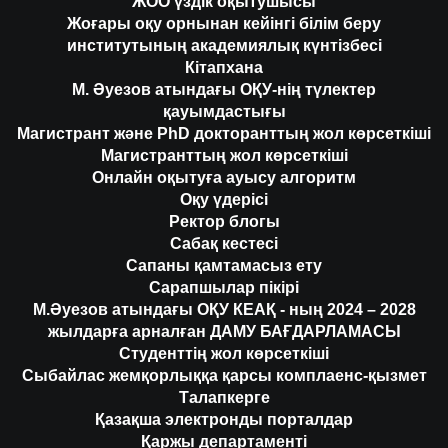
ЖОО үздік оқытушысы
Жоғары оқу орнынан кейінгі білім беру
институтының академиялық күнтізбесі
Кітапхана
М. Әуезов атындағы ОҚУ-нің түлектер
қауымдастығы
Магистрант және PhD докторанттың жол көрсеткіші
Магистранттың жол көрсеткіші
Онлайн оқытуға ауысу алгоритм
Оқу үдерісі
Ректор блогы
Сабақ кестесі
Сапаны қамтамасыз ету
Сарапшылар пікірі
М.Әуезов атындағы ОҚУ КЕАҚ - ның 2024 – 2028
жылдарға арналған ДАМУ БАҒДАРЛАМАСЫ
Студенттің жол көрсеткіші
Сыбайлас жемқорлыққа қарсы комплаенс-қызмет
Талапкерге
Қазақша электронды порталдар
Қаржы департаменті