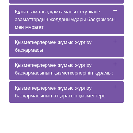
Құжаттамалық қамтамасыз ету және
азаматтардың жолданымдары басқармасы
мен мұрағат
Қызметкерлермен жұмыс жүргізу
басқармасы
Қызметкерлермен жұмыс жүргізу
басқармасының қызметкерлерінің құрамы:
Қызметкерлермен жұмыс жүргізу
басқармасының атқаратын қызметтері: