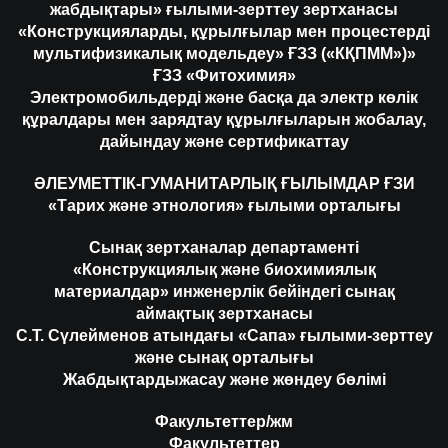
жабдықтары» ғылыми-зерттеу зертханасы
«Конструкцияларды, құрылғылар мен процестерді
мультифизикалық модельдеу» ҒЗЗ («КҚПММ»)»
ҒЗЗ «Фитохимия»
Электромобильдерді және басқа да электр көлік
құралдары мен зарядтау құрылғыларын жобалау,
дайындау және сертификаттау
ӘЛЕУМЕТТІК-ГУМАНИТАРЛЫҚ ҒЫЛЫМДАР ҒЗИ
«Тарих және этнология» ғылыми орталығы
Сынақ зертханалар департаменті
«Конструкциялық және биохимиялық
материалдар» инженерлік бейіндегі сынақ
аймақтық зертханасы
С.Т. Сүлейменов атындағы «Сапа» ғылыми-зерттеу
және сынақ орталығы
Жабдықтардыжасау және жөндеу бөлімі
Факультеттер/жм
Факультеттер