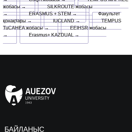
жобасы →
SILKROUTE жобасы
→
ERASMUS + STEM →
Факультет
қонақтары →
IUCLAND →
TEMPUS
TuCAHEA жобасы →
EEIHSR жобасы
→
Erasmus+ KAZDUAL →
БАЙЛАНЫС