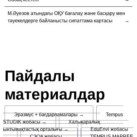
М.Әуезов атындағы ОҚУ бағалау және басқару мен
тәуекелдерге байланысты сипаттама картасы
Пайдалы
материалдар
Эразмус + бағдарламалары →
Tempus
STUDIK жобасы →
Халықаралық
ынтымақтастық орталығы →
EduEnvi жобасы
→
C3QA жобасы →
TEMPUS MAPREE