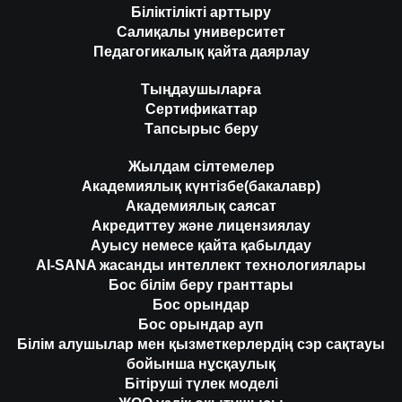
Біліктілікті арттыру
Салиқалы университет
Педагогикалық қайта даярлау
Тыңдаушыларға
Сертификаттар
Тапсырыс беру
Жылдам сілтемелер
Академиялық күнтізбе(бакалавр)
Академиялық саясат
Акредиттеу және лицензиялау
Ауысу немесе қайта қабылдау
AI-SANA жасанды интеллект технологиялары
Бос білім беру гранттары
Бос орындар
Бос орындар ауп
Білім алушылар мен қызметкерлердің сэр сақтауы
бойынша нұсқаулық
Бітіруші түлек моделі