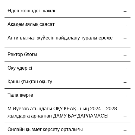
Әдеп жөніндегі уәкілі
Академиялық саясат
Антиплагиат жүйесін пайдалану туралы ереже
Ректор блогы
Оқу үдерісі
Қашықтықтан оқыту
Талапкерге
М.Әуезов атындағы ОҚУ КЕАҚ - ның 2024 – 2028
жылдарға арналған ДАМУ БАҒДАРЛАМАСЫ
Онлайн қызмет көрсету орталығы