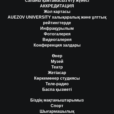
Сапаны қамтамасыз ету жүйесі
АККРЕДИТАЦИЯ
Жол картасы
AUEZOV UNIVERSITY халықаралық және ұлттық
рейтингтерде
Инфрақұрылым
Фотогалерея
Видеогалерея
Конференция залдары
Өнер
Музей
Театр
Жетіасар
Көркемөнер студиясы
Теле-радио
Баспа қызметі
Біздің мақтаныштарымыз
Спорт
Шығармашылық