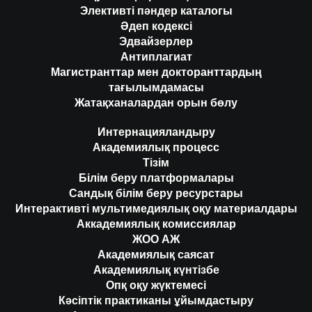
Элективті пәндер каталогы
Әдеп кодексі
Эдвайзерлер
Антиплагиат
Магистранттар мен докторанттардың
тағылымдамасы
Жатақханалардан орын бөлу
Интернацияландыру
Академиялық процесс
Тізім
Білім беру платформалары
Сандық білім беру ресурстары
Интерактивті мультимедиялық оқу материалдары
Аккадемиялық комиссиялар
ЖОО АЖ
Академиялық саясат
Академиялық күнтізбе
Опқ оқу жүктемесі
Кәсіптік практиканы ұйымдастыру