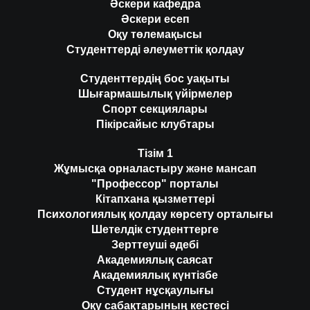
Әскери кафедра
Әскери есеп
Оқу төлемақысы
Студенттерді әлеуметтік қолдау
Студенттердің бос уақыты
Шығармашылық үйірмелер
Спорт секциялары
Пікірсайыс клубтары
Тізім 1
Жұмысқа орналастыру және мансап
"Профессор" порталы
Кітапхана қызметтері
Психологиялық қолдау көрсету орталығы
Шетелдік студенттерге
Зерттеуші әдебі
Академиялық саясат
Академиялық күнтізбе
Студент нұсқаулығы
Оқу сабақтарының кестесі