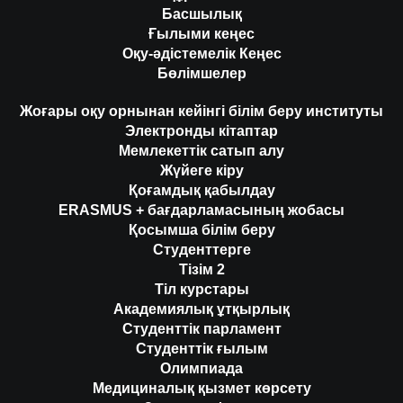
Басшылық
Ғылыми кеңес
Оқу-әдістемелік Кеңес
Бөлімшелер
Жоғары оқу орнынан кейінгі білім беру институты
Электронды кітаптар
Мемлекеттік сатып алу
Жүйеге кіру
Қоғамдық қабылдау
ERASMUS + бағдарламасының жобасы
Қосымша білім беру
Студенттерге
Тізім 2
Тіл курстары
Академиялық ұтқырлық
Студенттік парламент
Студенттік ғылым
Олимпиада
Медициналық қызмет көрсету