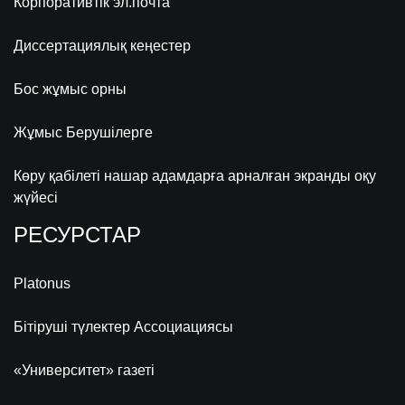
Корпоративтік эл.почта
Диссертациялық кеңестер
Бос жұмыс орны
Жұмыс Берушілерге
Көру қабілеті нашар адамдарға арналған экранды оқу
жүйесі
РЕСУРСТАР
Platonus
Бітіруші түлектер Ассоциациясы
«Университет» газеті