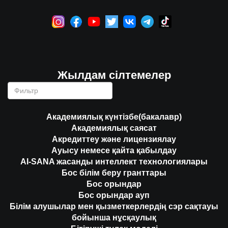
Жылдам сілтемелер
Академиялық күнтізбе(бакалавр)
Академиялық саясат
Акредиттеу және лицензиялау
Ауысу немесе қайта қабылдау
AI-SANA жасанды интеллект технологиялары
Бос білім беру гранттары
Бос орындар
Бос орындар ауп
Білім алушылар мен қызметкерлердің сэр сақтауы
бойынша нұсқаулық