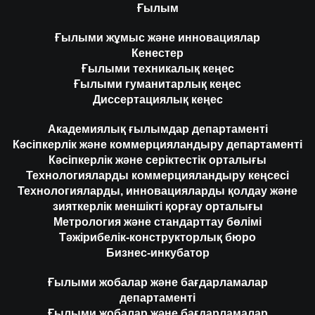
Ғылым
Ғылыми жұмыс және инновациялар
Кенестер
Ғылыми техникалық кеңес
Ғылыми гуманитарлық кеңес
Диссертациялық кеңес
Академиялық ғылымдар департаменті
Кәсіпкерлік және коммерцияландыру департаменті
Кәсіпкерлік және серіктестік орталығы
Технологияларды коммерцияландыру кеңсесі
Технологияларды, инновацияларды қолдау және
зияткерлік меншікті қорғау орталығы
Метрология және стандарттау бөлімі
Тәжірибелік-конструкторлық бюро
Бизнес-инкубатор
Ғылыми жобалар және бағдарламалар
департаменті
Ғылыми жобалар және бағдарламалар