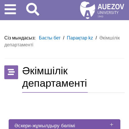
Сіз мындасыз:
Басты бет
/
Парақтар kz
/
Әкімшілік
департаменті
Әкімшілік
департаменті
Әскери-жұмылдыру бөлімі