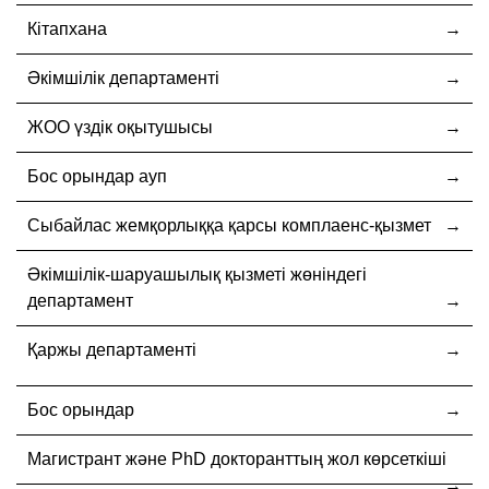
Кітапхана
Әкімшілік департаменті
ЖОО үздік оқытушысы
Бос орындар ауп
Cыбайлас жемқорлыққа қарсы комплаенс-қызмет
Әкімшілік-шаруашылық қызметі жөніндегі
департамент
Қаржы департаменті
Бос орындар
Магистрант және PhD докторанттың жол көрсеткіші