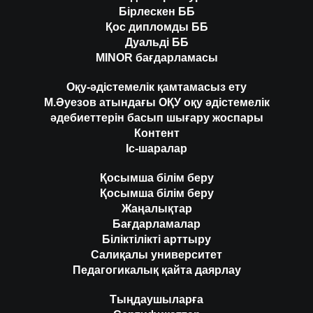
Бірлескен ББ
Қос дипломды ББ
Дуальді ББ
MINOR бағдарламасы
Оқу-әдістемелік қамтамасыз ету
М.Әуезов атындағы ОҚУ оқу әдістемелік
әдебиеттерін басып шығару жоспары
Контент
Іс-шаралар
Қосымша білім беру
Қосымша білім беру
Жаңалықтар
Бағдарламалар
Біліктілікті арттыру
Салиқалы университет
Педагогикалық қайта даярлау
Тыңдаушыларға