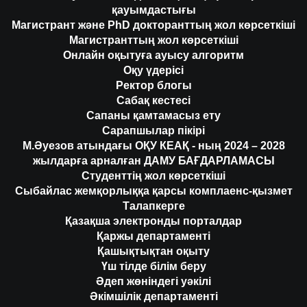
қауымдастығы
Магистрант және PhD докторанттың жол көрсеткіші
Магистранттың жол көрсеткіші
Онлайн оқытуға ауысу алгоритм
Оқу үдерісі
Ректор блогы
Сабақ кестесі
Сапаны қамтамасыз ету
Сарапшылар пікірі
М.Әуезов атындағы ОҚУ КЕАҚ - ның 2024 – 2028
жылдарға арналған ДАМУ БАҒДАРЛАМАСЫ
Студенттің жол көрсеткіші
Сыбайлас жемқорлыққа қарсы комплаенс-қызмет
Талапкерге
Қазақша электронды порталдар
Қаржы департаменті
Қашықтықтан оқыту
Үш тілде білім беру
Әдеп жөніндегі уәкілі
Әкімшілік департаменті