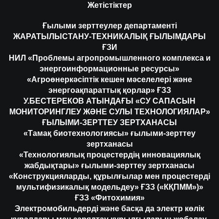
Жетістіктер
Ғылыми зерттеулер департаменті
ЖАРАТЫЛЫСТАНУ-ТЕХНИКАЛЫҚ ҒЫЛЫМДАРЫ
ҒЗИ
НИЛ «Проблемы агропромышленного комплекса и
энергоинформационные ресурсы»
«Агроөнеркәсіптік кешен мәселелері және
энергоақпараттық қорлар» ҒЗЗ
У.БЕСТЕРЕКОВ АТЫНДАҒЫ «СУ САПАСЫН
МОНИТОРИНГЛЕУ ЖӘНЕ СУЛЫ ТЕХНОЛОГИЯЛАР»
ҒЫЛЫМИ-ЗЕРТТЕУ ЗЕРТХАНАСЫ
«Тамақ биотехнологиясы» ғылыми-зерттеу
зертханасы
«Технологиялық процестердің инновациялық
жабдықтары» ғылыми-зерттеу зертханасы
«Конструкцияларды, құрылғылар мен процестерді
мультифизикалық модельдеу» ҒЗЗ («КҚПММ»)»
ҒЗЗ «Фитохимия»
Электромобильдерді және басқа да электр көлік