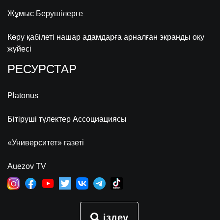
Жұмыс Берушілерге
Көру қабілеті нашар адамдарға арналған экранды оқу
жүйесі
РЕСУРСТАР
Platonus
Бітіруші түлектер Ассоциациясы
«Университет» газеті
Auezov TV
іздеу