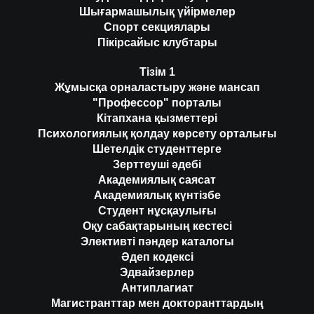
Шығармашылық үйірмелер
Спорт секциялары
Пікірсайыс клубтары
Тізім 1
Жұмысқа орналастыру және мансап
"Профессор" порталы
Кітапхана қызметтері
Психологиялық қолдау көрсету орталығы
Шетелдік студенттерге
Зерттеуші әдебі
Академиялық саясат
Академиялық күнтізбе
Студент нұсқаулығы
Оқу сабақтарының кестесі
Элективті пәндер каталогы
Әдеп кодексі
Эдвайзерлер
Антиплагиат
Магистранттар мен докторанттардың