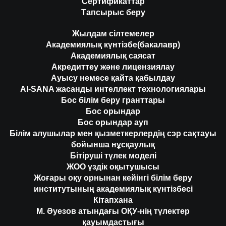
Сертификаттар
Тапсырыс беру
Жылдам сілтемелер
Академиялық күнтізбе(бакалавр)
Академиялық саясат
Акредиттеу және лицензиялау
Ауысу немесе қайта қабылдау
AI-SANA жасанды интеллект технологиялары
Бос білім беру гранттары
Бос орындар
Бос орындар ауп
Білім алушылар мен қызметкерлердің сэр сақтауы
бойынша нұсқаулық
Бітіруші түлек моделі
ЖОО үздік оқытушысы
Жоғары оқу орнынан кейінгі білім беру
институтының академиялық күнтізбесі
Кітапхана
М. Әуезов атындағы ОҚУ-нің түлектер
қауымдастығы