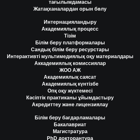
тағылымдамасы
Жатақханалардан орын бөлу
Интернацияландыру
Академиялық процесс
Тізім
Білім беру платформалары
Сандық білім беру ресурстары
Интерактивті мультимедиялық оқу материалдары
Аккадемиялық комиссиялар
ЖОО АЖ
Академиялық саясат
Академиялық күнтізбе
Опқ оқу жүктемесі
Кәсіптік практиканы ұйымдастыру
Акредиттеу және лицензиялау
Білім беру бағдарламалары
Бакалавриат
Магистратура
PhD докторантура