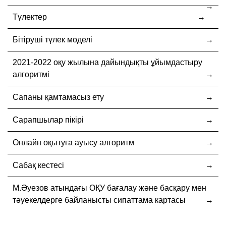
Түлектер
Бітіруші түлек моделі
2021-2022 оқу жылына дайындықты ұйымдастыру
алгоритмі
Сапаны қамтамасыз ету
Сарапшылар пікірі
Онлайн оқытуға ауысу алгоритм
Сабақ кестесі
М.Әуезов атындағы ОҚУ бағалау және басқару мен
тәуекелдерге байланысты сипаттама картасы