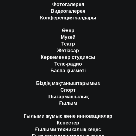
Фотогалерея
Видеогалерея
Конференция залдары
Өнер
Музей
Театр
Жетіасар
Көркемөнер студиясы
Теле-радио
Баспа қызметі
Біздің мақтаныштарымыз
Спорт
Шығармашылық
Ғылым
Ғылыми жұмыс және инновациялар
Кенестер
Ғылыми техникалық кеңес