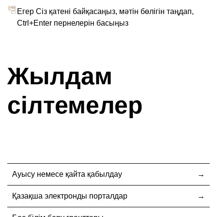
Егер Сіз қатені байқасаңыз, мәтін бөлігін таңдап,
Ctrl+Enter пернелерін басыңыз
Жылдам
сілтемелер
Ауысу немесе қайта қабылдау
Қазақша электронды порталдар