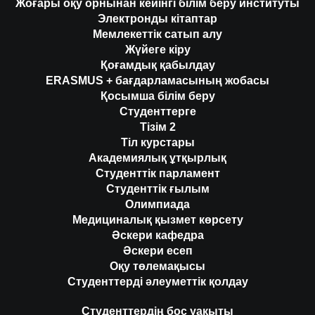
Жоғары оқу орнынан кейінгі білім беру институты
Электронды кітаптар
Мемлекеттік сатып алу
Жүйеге кіру
Қоғамдық қабылдау
ERASMUS + бағдарламасының жобасы
Қосымша білім беру
Студенттерге
Тізім 2
Тіл курстары
Академиялық ұтқырлық
Студенттік парламент
Студенттік ғылым
Олимпиада
Медициналық қызмет көрсету
Әскери кафедра
Әскери есеп
Оқу төлемақысы
Студенттерді әлеуметтік қолдау
Студенттердің бос уақыты