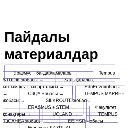
Пайдалы
материалдар
Эразмус + бағдарламалары →
Tempus
STUDIK жобасы →
Халықаралық
ынтымақтастық орталығы →
EduEnvi жобасы
→
C3QA жобасы →
TEMPUS MAPREE
жобасы →
SILKROUTE жобасы
→
ERASMUS + STEM →
Факультет
қонақтары →
IUCLAND →
TEMPUS
TuCAHEA жобасы →
EEIHSR жобасы
→
Erasmus+ KAZDUAL →