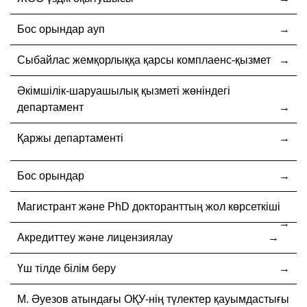
Бос орындар ауп
Cыбайлас жемқорлыққа қарсы комплаенс-қызмет
Әкімшілік-шаруашылық қызметі жөніндегі
департамент
Қаржы департаменті
Бос орындар
Магистрант және PhD докторанттың жол көрсеткіші
Акредиттеу және лицензиялау
Үш тілде білім беру
М. Әуезов атындағы ОҚУ-нің түлектер қауымдастығы