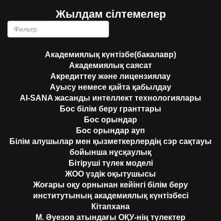
Жылдам сілтемелер
Академиялық күнтізбе(бакалавр)
Академиялық саясат
Акредиттеу және лицензиялау
Ауысу немесе қайта қабылдау
AI-SANA жасанды интеллект технологиялары
Бос білім беру гранттары
Бос орындар
Бос орындар ауп
Білім алушылар мен қызметкерлердің сэр сақтауы
бойынша нұсқаулық
Бітіруші түлек моделі
ЖОО үздік оқытушысы
Жоғары оқу орнынан кейінгі білім беру
институтының академиялық күнтізбесі
Кітапхана
М. Әуезов атындағы ОҚУ-нің түлектер