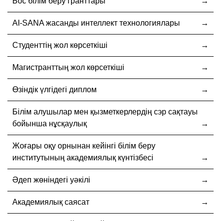
Бос білім беру гранттары
AI-SANA жасанды интеллект технологиялары
Студенттің жол көрсеткіші
Магистранттың жол көрсеткіші
Өзіндік үлгідегі диплом
Білім алушылар мен қызметкерлердің сэр сақтауы
бойынша нұсқаулық
Жоғары оқу орнынан кейінгі білім беру
институтының академиялық күнтізбесі
Әдеп жөніндегі уәкілі
Академиялық саясат