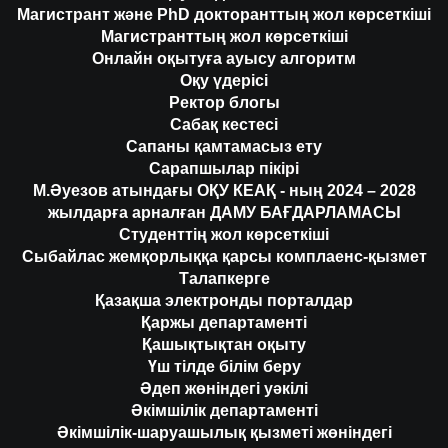
Магистрант және PhD докторанттың жол көрсеткіші
Магистранттың жол көрсеткіші
Онлайн оқытуға ауысу алгоритм
Оқу үдерісі
Ректор блогы
Сабақ кестесі
Сапаны қамтамасыз ету
Сарапшылар пікірі
М.Әуезов атындағы ОҚУ КЕАҚ - ның 2024 – 2028
жылдарға арналған ДАМУ БАҒДАРЛАМАСЫ
Студенттің жол көрсеткіші
Сыбайлас жемқорлыққа қарсы комплаенс-қызмет
Талапкерге
Қазақша электронды порталдар
Қаржы департаменті
Қашықтықтан оқыту
Үш тілде білім беру
Әдеп жөніндегі уәкілі
Әкімшілік департаменті
Әкімшілік-шаруашылық қызметі жөніндегі