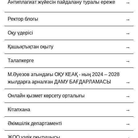
Антиплагиат жүйесін пайдалану туралы ереже
Ректор блогы
Оқу үдерісі
Қашықтықтан оқыту
Талапкерге
М.Әуезов атындағы ОҚУ КЕАҚ - ның 2024 – 2028
жылдарға арналған ДАМУ БАҒДАРЛАМАСЫ
Онлайн қызмет көрсету орталығы
Кітапхана
Әкімшілік департаменті
ЖОО үздік оқытушысы