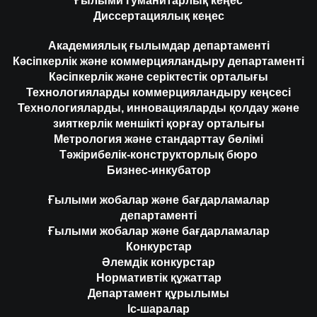
Ғылыми гуманитарлық кеңес
Диссертациялық кеңес
Академиялық ғылымдар департаменті
Кәсіпкерлік және коммерцияландыру департаменті
Кәсіпкерлік және серіктестік орталығы
Технологияларды коммерцияландыру кеңсесі
Технологияларды, инновацияларды қолдау және
зияткерлік меншікті қорғау орталығы
Метрология және стандарттау бөлімі
Тәжірибелік-конструкторлық бюро
Бизнес-инкубатор
Ғылыми жобалар және бағдарламалар
департаменті
Ғылыми жобалар және бағдарламалар
Конкурстар
Әлемдік конкурстар
Нормативтік құжаттар
Департамент құрылымы
Іс-шаралар