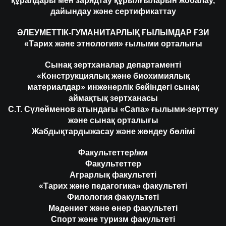
құралдары мен зарядтау құрылғыларын жобалау,
дайындау және сертификаттау
ӘЛЕУМЕТТІК-ГУМАНИТАРЛЫҚ ҒЫЛЫМДАР ҒЗИ
«Тарих және этнология» ғылыми орталығы
Сынақ зертханалар департаменті
«Конструкциялық және биохимиялық
материалдар» инженерлік бейіндегі сынақ
аймақтық зертханасы
С.Т. Сүлейменов атындағы «Сапа» ғылыми-зерттеу
және сынақ орталығы
Жабдықтардыжасау және жөндеу бөлімі
Факультеттер/жм
Факультеттер
Аграрлық факультеті
«Тарих және педагогика» факультеті
Филология факультеті
Мәдениет және өнер факультеті
Спорт және туризм факультеті