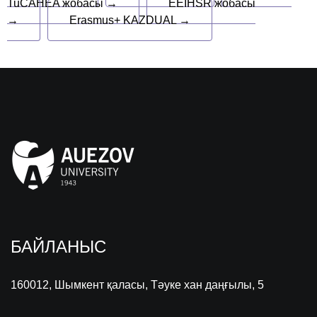
TuCAHEA жобасы →
EEIHSR жобасы
→
Erasmus+ KAZDUAL →
БАЙЛАНЫС
160012, Шымкент қаласы, Тәуке хан даңғылы, 5