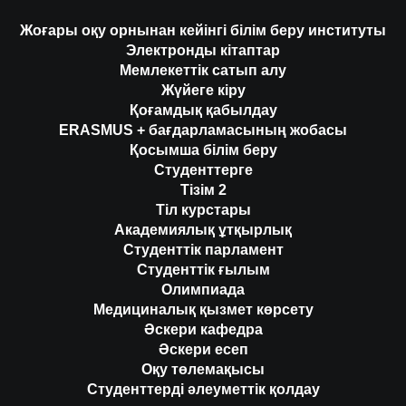
Жоғары оқу орнынан кейінгі білім беру институты
Электронды кітаптар
Мемлекеттік сатып алу
Жүйеге кіру
Қоғамдық қабылдау
ERASMUS + бағдарламасының жобасы
Қосымша білім беру
Студенттерге
Тізім 2
Тіл курстары
Академиялық ұтқырлық
Студенттік парламент
Студенттік ғылым
Олимпиада
Медициналық қызмет көрсету
Әскери кафедра
Әскери есеп
Оқу төлемақысы
Студенттерді әлеуметтік қолдау