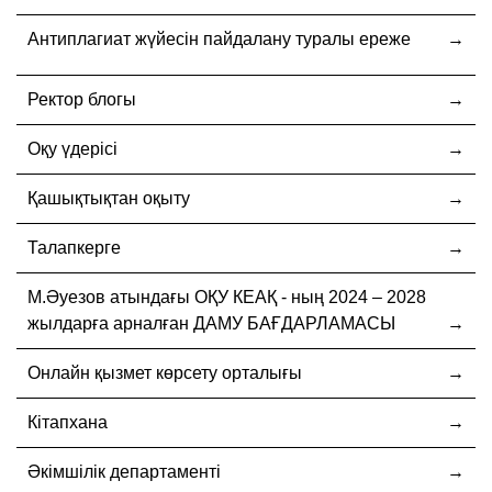
Антиплагиат жүйесін пайдалану туралы ереже
Ректор блогы
Оқу үдерісі
Қашықтықтан оқыту
Талапкерге
М.Әуезов атындағы ОҚУ КЕАҚ - ның 2024 – 2028
жылдарға арналған ДАМУ БАҒДАРЛАМАСЫ
Онлайн қызмет көрсету орталығы
Кітапхана
Әкімшілік департаменті