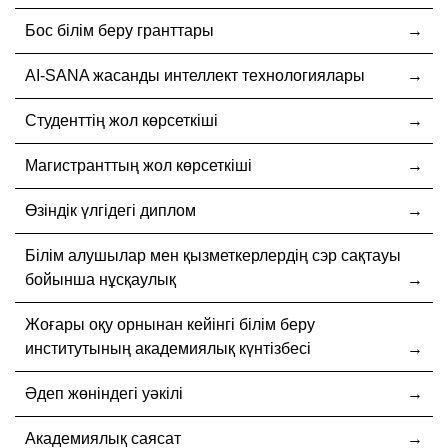
Бос білім беру гранттары
AI-SANA жасанды интеллект технологиялары
Студенттің жол көрсеткіші
Магистранттың жол көрсеткіші
Өзіндік үлгідегі диплом
Білім алушылар мен қызметкерлердің сэр сақтауы
бойынша нұсқаулық
Жоғары оқу орнынан кейінгі білім беру
институтының академиялық күнтізбесі
Әдеп жөніндегі уәкілі
Академиялық саясат