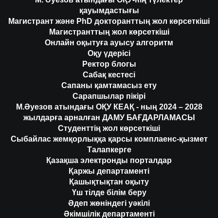
қауымдастығы
Магистрант және PhD докторанттың жол көрсеткіші
Магистранттың жол көрсеткіші
Онлайн оқытуға ауысу алгоритм
Оқу үдерісі
Ректор блогы
Сабақ кестесі
Сапаны қамтамасыз ету
Сарапшылар пікірі
М.Әуезов атындағы ОҚУ КЕАҚ - ның 2024 – 2028
жылдарға арналған ДАМУ БАҒДАРЛАМАСЫ
Студенттің жол көрсеткіші
Сыбайлас жемқорлыққа қарсы комплаенс-қызмет
Талапкерге
Қазақша электронды порталдар
Қаржы департаменті
Қашықтықтан оқыту
Үш тілде білім беру
Әдеп жөніндегі уәкілі
Әкімшілік департаменті