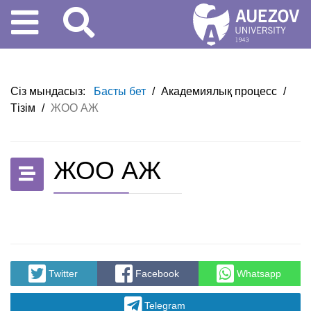
Сіз мындасыз:
Басты бет
/
Академиялық процесс
/
Тізім
/
ЖОО АЖ
ЖОО АЖ
Twitter
Facebook
Whatsapp
Telegram