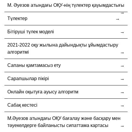
М. Әуезов атындағы ОҚУ-нің түлектер қауымдастығы
Түлектер
Бітіруші түлек моделі
2021-2022 оқу жылына дайындықты ұйымдастыру
алгоритмі
Сапаны қамтамасыз ету
Сарапшылар пікірі
Онлайн оқытуға ауысу алгоритм
Сабақ кестесі
М.Әуезов атындағы ОҚУ бағалау және басқару мен
тәуекелдерге байланысты сипаттама картасы