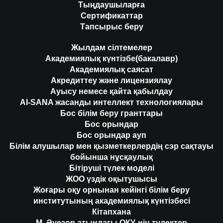
Тыңдаушыларға
Сертификаттар
Тапсырыс беру
Жылдам сілтемелер
Академиялық күнтізбе(бакалавр)
Академиялық саясат
Акредиттеу және лицензиялау
Ауысу немесе қайта қабылдау
AI-SANA жасанды интеллект технологиялары
Бос білім беру гранттары
Бос орындар
Бос орындар ауп
Білім алушылар мен қызметкерлердің сэр сақтауы
бойынша нұсқаулық
Бітіруші түлек моделі
ЖОО үздік оқытушысы
Жоғары оқу орнынан кейінгі білім беру
институтының академиялық күнтізбесі
Кітапхана
М. Әуезов атындағы ОҚУ-нің түлектер