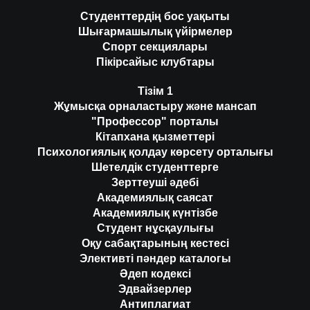
Студенттердің бос уақыты
Шығармашылық үйірмелер
Спорт секциялары
Пікірсайыс клубтары
Тізім 1
Жұмысқа орналастыру және мансап
"Профессор" порталы
Кітапхана қызметтері
Психологиялық қолдау көрсету орталығы
Шетелдік студенттерге
Зерттеуші әдебі
Академиялық саясат
Академиялық күнтізбе
Студент нұсқаулығы
Оқу сабақтарының кестесі
Элективті пәндер каталогы
Әдеп кодексі
Эдвайзерлер
Антиплагиат