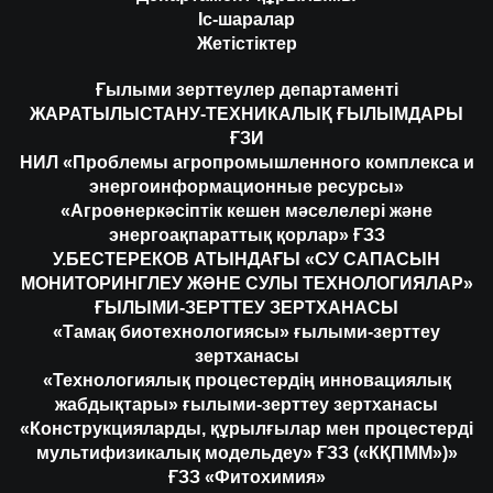
Іс-шаралар
Жетістіктер
Ғылыми зерттеулер департаменті
ЖАРАТЫЛЫСТАНУ-ТЕХНИКАЛЫҚ ҒЫЛЫМДАРЫ
ҒЗИ
НИЛ «Проблемы агропромышленного комплекса и
энергоинформационные ресурсы»
«Агроөнеркәсіптік кешен мәселелері және
энергоақпараттық қорлар» ҒЗЗ
У.БЕСТЕРЕКОВ АТЫНДАҒЫ «СУ САПАСЫН
МОНИТОРИНГЛЕУ ЖӘНЕ СУЛЫ ТЕХНОЛОГИЯЛАР»
ҒЫЛЫМИ-ЗЕРТТЕУ ЗЕРТХАНАСЫ
«Тамақ биотехнологиясы» ғылыми-зерттеу
зертханасы
«Технологиялық процестердің инновациялық
жабдықтары» ғылыми-зерттеу зертханасы
«Конструкцияларды, құрылғылар мен процестерді
мультифизикалық модельдеу» ҒЗЗ («КҚПММ»)»
ҒЗЗ «Фитохимия»