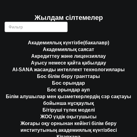
Жылдам сілтемелер
Академиялық күнтізбе(бакалавр)
Академиялық саясат
Акредиттеу және лицензиялау
Ауысу немесе қайта қабылдау
AI-SANA жасанды интеллект технологиялары
Бос білім беру гранттары
Бос орындар
Бос орындар ауп
Білім алушылар мен қызметкерлердің сэр сақтауы
бойынша нұсқаулық
Бітіруші түлек моделі
ЖОО үздік оқытушысы
Жоғары оқу орнынан кейінгі білім беру
институтының академиялық күнтізбесі
Кітапхана