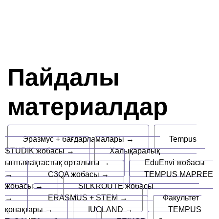
Пайдалы
материалдар
Эразмус + бағдарламалары →
Tempus
STUDIK жобасы →
Халықаралық
ынтымақтастық орталығы →
EduEnvi жобасы
→
C3QA жобасы →
TEMPUS MAPREE
жобасы →
SILKROUTE жобасы
→
ERASMUS + STEM →
Факультет
қонақтары →
IUCLAND →
TEMPUS