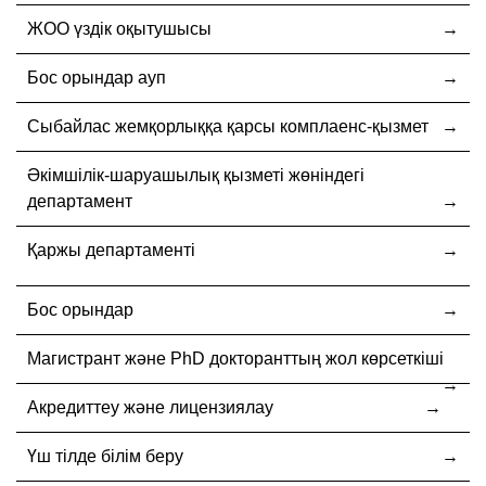
ЖОО үздік оқытушысы
Бос орындар ауп
Cыбайлас жемқорлыққа қарсы комплаенс-қызмет
Әкімшілік-шаруашылық қызметі жөніндегі
департамент
Қаржы департаменті
Бос орындар
Магистрант және PhD докторанттың жол көрсеткіші
Акредиттеу және лицензиялау
Үш тілде білім беру