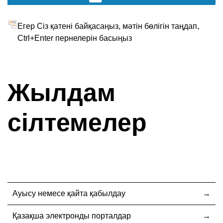
Егер Сіз қатені байқасаңыз, мәтін бөлігін таңдап,
Ctrl+Enter пернелерін басыңыз
Жылдам
сілтемелер
Ауысу немесе қайта қабылдау
Қазақша электронды порталдар