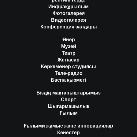
Инфрақұрылым
Фотогалерея
Видеогалерея
Конференция залдары
Өнер
Музей
Театр
Жетіасар
Көркемөнер студиясы
Теле-радио
Баспа қызметі
Біздің мақтаныштарымыз
Спорт
Шығармашылық
Ғылым
Ғылыми жұмыс және инновациялар
Кенестер