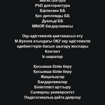
Магистратура
PhD докторантура
Бірлескен ББ
Қос дипломды ББ
Дуальді ББ
MINOR бағдарламасы
Оқу-әдістемелік қамтамасыз ету
М.Әуезов атындағы ОҚУ оқу әдістемелік
әдебиеттерін басып шығару жоспары
Контент
Іс-шаралар
Қосымша білім беру
Қосымша білім беру
Жаңалықтар
Бағдарламалар
Біліктілікті арттыру
Салиқалы университет
Педагогикалық қайта даярлау