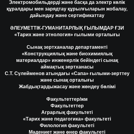
Электромобильдерді және басқа да электр көлік
құралдары мен зарядтау құрылғыларын жобалау,
дайындау және сертификаттау
ӘЛЕУМЕТТІК-ГУМАНИТАРЛЫҚ ҒЫЛЫМДАР ҒЗИ
«Тарих және этнология» ғылыми орталығы
Сынақ зертханалар департаменті
«Конструкциялық және биохимиялық
материалдар» инженерлік бейіндегі сынақ
аймақтық зертханасы
С.Т. Сүлейменов атындағы «Сапа» ғылыми-зерттеу
және сынақ орталығы
Жабдықтардыжасау және жөндеу бөлімі
Факультеттер/жм
Факультеттер
Аграрлық факультеті
«Тарих және педагогика» факультеті
Филология факультеті
Мәдениет және өнер факультеті