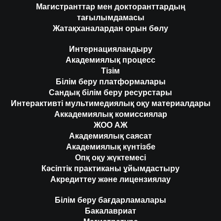
Магистранттар мен докторанттардың
тағылымдамасы
Жатақханалардан орын бөлу
Интернацияландыру
Академиялық процесс
Тізім
Білім беру платформалары
Сандық білім беру ресурстары
Интерактивті мультимедиялық оқу материалдары
Аккадемиялық комиссиялар
ЖОО АЖ
Академиялық саясат
Академиялық күнтізбе
Опқ оқу жүктемесі
Кәсіптік практиканы ұйымдастыру
Акредиттеу және лицензиялау
Білім беру бағдарламалары
Бакалавриат