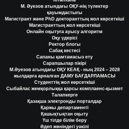
М. Әуезов атындағы ОҚУ-нің түлектер
қауымдастығы
Магистрант және PhD докторанттың жол көрсеткіші
Магистранттың жол көрсеткіші
Онлайн оқытуға ауысу алгоритм
Оқу үдерісі
Ректор блогы
Сабақ кестесі
Сапаны қамтамасыз ету
Сарапшылар пікірі
М.Әуезов атындағы ОҚУ КЕАҚ - ның 2024 – 2028
жылдарға арналған ДАМУ БАҒДАРЛАМАСЫ
Студенттің жол көрсеткіші
Сыбайлас жемқорлыққа қарсы комплаенс-қызмет
Талапкерге
Қазақша электронды порталдар
Қаржы департаменті
Қашықтықтан оқыту
Үш тілде білім беру
Әдеп жөніндегі уәкілі