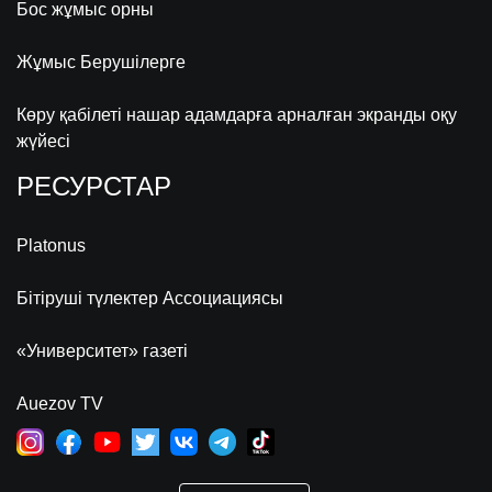
Бос жұмыс орны
Жұмыс Берушілерге
Көру қабілеті нашар адамдарға арналған экранды оқу
жүйесі
РЕСУРСТАР
Platonus
Бітіруші түлектер Ассоциациясы
«Университет» газеті
Auezov TV