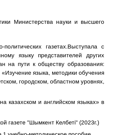
тики Министерства науки и высшего
-политических газетах.Выступала с
нному языку представителей других
ан на пути к обществу образования:
 «Изучение языка, методики обучения
тском, городском, областном уровнях,
а казахском и английском языках» в
й газете "Шымкент Келбеті" (2023г.)
е 1 учебно-методическое пособие.