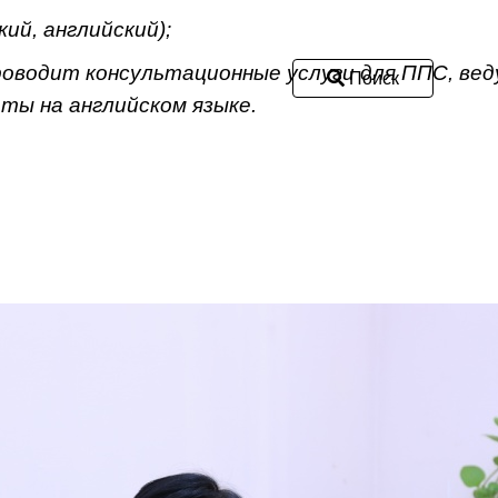
кий, английский);
оводит консультационные услуги для ППС, веду
Поиск
ты на английском языке.