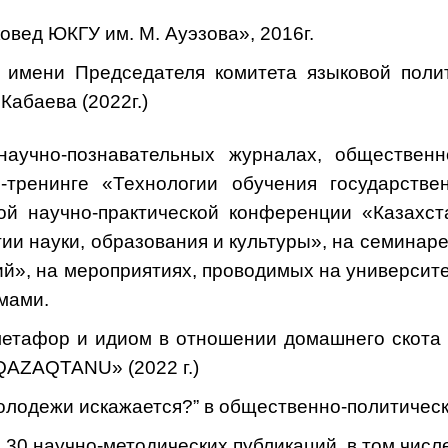
вед ЮКГУ им. М. Ауэзова», 2016г.
т имени
П
редседателя комитета языковой поли
Кабаева (2022г.)
научно-познавательных журналах, общественно
тренинге «Технологии обучения государстве
й научно-практической конференции «Казахст
ии науки, образования и культуры», на семинаре
й», на мероприятиях, проводимых на университе
мами.
етафор и идиом в отношении домашнего скота н
QAZAQTANU
»
(2022 г.)
олодежи искажается?
”
в общественно-политическо
30 научно-методических публикаций, в том числ