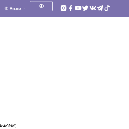
Языки
зыкам;