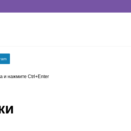
gram
 и нажмите Ctrl+Enter
ки