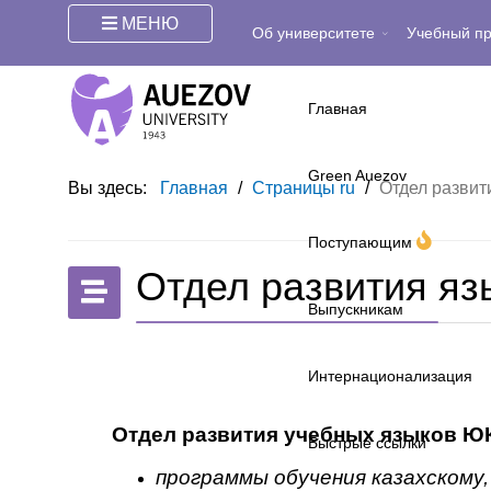
МЕНЮ
Об университете
Учебный п
Главная
Green Auezov
Вы здесь:
Главная
/
Страницы ru
/
Отдел развит
Поступающим
Отдел развития яз
Выпускникам
Интернационализация
Отдел развития учебных языков ЮКУ
Быстрые ссылки
программы обучения казахскому,