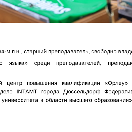
на
-м.п.н., старший преподаватель, свободно влад
го языка» среди преподавателей, препод
й центр повышения квалификации «Өрлеу» 
тделе INTAMT города Дюссельдорф Федератив
е университета в области высшего образования»