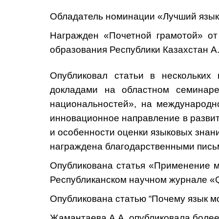
Обладатель номинации «Лучший языко
Награжден «Почетной грамотой» о
образования Республики Казахстан А.
Опубликовал статьи в нескольких 
докладами на областном семинаре-
национальностей», на международно
инновационное направление в развит
и особенности оценки языковых знани
награждена благодарственными пись
О
публикована статья «Применение м
Республиканском научном журнале
«
Опубликована статью
“
Почему язык м
Жамантаева А.А. опубликовала более 