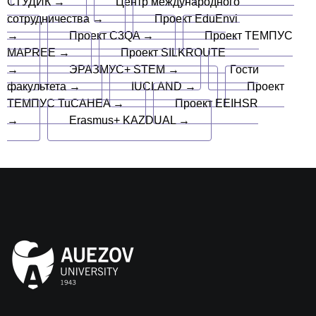
СТУДИК →
Центр международного
сотрудничества →
Проект EduEnvi
→
Проект C3QA →
Проект ТЕМПУС
MAPREE →
Проект SILKROUTE
→
ЭРАЗМУС+ STEM →
Гости
факультета →
IUCLAND →
Проект
ТЕМПУС TuCAHEA →
Проект EEIHSR
→
Erasmus+ KAZDUAL →