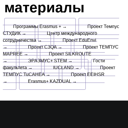
материалы
Программы Erasmus + →
Проект Темпус
СТУДИК →
Центр международного
сотрудничества →
Проект EduEnvi
→
Проект C3QA →
Проект ТЕМПУС
MAPREE →
Проект SILKROUTE
→
ЭРАЗМУС+ STEM →
Гости
факультета →
IUCLAND →
Проект
ТЕМПУС TuCAHEA →
Проект EEIHSR
→
Erasmus+ KAZDUAL →