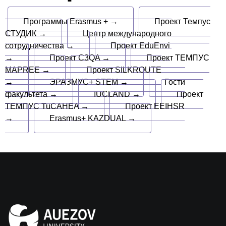
Программы Erasmus + →
Проект Темпус
СТУДИК →
Центр международного
сотрудничества →
Проект EduEnvi
→
Проект C3QA →
Проект ТЕМПУС
MAPREE →
Проект SILKROUTE
→
ЭРАЗМУС+ STEM →
Гости
факультета →
IUCLAND →
Проект
ТЕМПУС TuCAHEA →
Проект EEIHSR
→
Erasmus+ KAZDUAL →