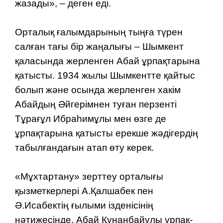
жазады», – деген еді.
Орталық ғалымдарының тыңға түрен
салған тағы бір жаңалығы – Шымкент
қаласында жерленген Абай ұрпақтарына
қатысты. 1934 жылы Шымкентте қайтыс
болып және осында жерленген хакім
Абайдың Әйгерімнен туған перзенті
Тұрағұл Ибраһимұлы мен өзге де
ұрпақтарына қатысты ерекше жәдігердің
табылғандағын атап өту керек.
«Мұхтартану» зерттеу орта­лы­ғы
қызметкерлері А.Қалшабек пен
Ә.Исабектің ғылыми ізденісі­нің
нәтижесінде, Абай Құнанбайұлы ұрпақ­