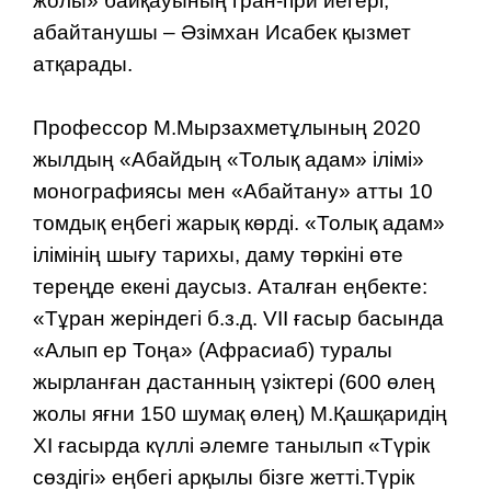
жолы» байқауының гран-при иегері,
абайтанушы – Әзімхан Исабек қызмет
атқарады.
Профессор М.Мырзахметұлының 2020
жылдың «Абайдың «Толық адам» ілімі»
монографиясы мен «Абайтану» атты 10
томдық еңбегі жарық көрді. «Толық адам»
ілімінің шығу тарихы, даму төркіні өте
тереңде екені даусыз. Аталған еңбекте:
«Тұран жеріндегі б.з.д. VII ғасыр басында
«Алып ер Тоңа» (Афрасиаб) туралы
жырланған дас­танның үзіктері (600 өлең
жолы яғни 150 шумақ өлең) М.Қашқаридің
ХІ ғасыр­да күллі әлемге танылып «Түрік
сөздігі» еңбегі арқылы бізге жетті.Түрік