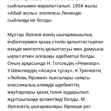
сыйлығымен марапатталып, 1959 жылы
«Абай жолы» эпопеясы Лениндік
сыйлыққа ие болды.
Мұхтар Әуезов өзінің шығармашылық
еңбектерімен қазақ стилін қалыптастырған
өзіндік мектептің қалыптасуы мен дамуына
ықпал еткен алғашқы әдебиетші болды.
Оның арқасында Н. Гогольдің «Ревизор»,
У.Шекспирдің «Асауға тұсау», К.Треневтің
«Любовь Яровая» пьесалары сияқты
классикалық әлемдік әдебиеттің
жауһарлары қазақ тіліне аударылып,
жұртшылыққа қолжетімді болды. М.
Әуезовтің шығармалары бірнеше рет