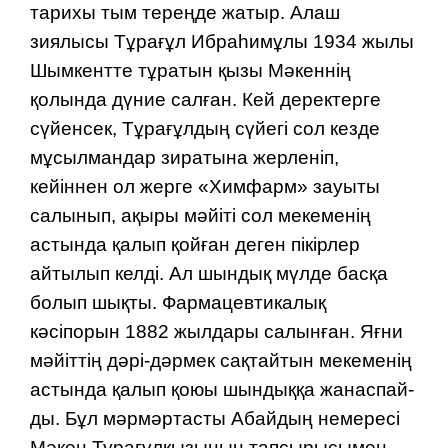
тарихы тым тереңде жатыр. Алаш
зиялысы Тұрағұл Ибраһимұлы 1934 жылы
Шымкентте тұратын қызы Мәкен­нің
қолында дүние салған. Кей деректерге
сүйенсек, Тұрағұлдың сүйегі сол кезде
мұсылмандар зиратына жерленіп,
кейіннен ол жерге «Химфарм» зауыты
салынып, ақыры мәйіті сол мекеменің
астында қалып қойған деген пікірлер
айтылып келді. Ал шындық мүлде басқа
болып шықты. Фармацевтикалық
кәсіпорын 1882 жылдары салынған. Яғни
мәйіттің дәрі-дәрмек сақтайтын мекеменің
астында қалып қоюы шындыққа жанаспай­
ды. Бұл мәрмәртасты Абайдың неме­ре­сі
Мәкен Турағұлқызының тапсырысымен