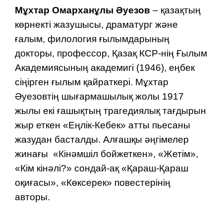
Мұхтар Омарханұлы Әуезов
– қазақтың
көрнекті жазушысы, драматург және
ғалым, филология ғылымдарының
докторы, профессор, Қазақ КСР-нің Ғылым
Академиясының академигі (1946), еңбек
сіңірген ғылым қайраткері. Мұхтар
Әуезовтің шығармашылық жолы 1917
жылы екі ғашықтың трагедиялық тағдырын
жыр еткен «Еңлік-Кебек» атты пьесаны
жазудан басталды. Алғашқы әңгімелер
жинағы «Кінәмшіл бойжеткен», «Жетім»,
«Кім кінәлі?» сондай-ақ «Қараш-Қараш
оқиғасы», «Көксерек» повестерінің
авторы.