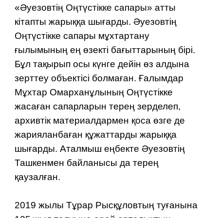
«Әуезовтің Оңтүстікке сапары» атты
кітапты жарыққа шығарды. Әуезовтің
Оңтүстікке сапары мұхтартану
ғылымының ең өзекті бағыттарының бірі.
Бұл тақырып осы күнге дейін өз алдына
зерттеу объектісі болмаған. Ғалымдар
Мұхтар Омарханұлының Оңтүстікке
жасаған сапарларын терең зерделеп,
архивтік материалдармен қоса өзге де
жарияланбаған құжаттарды жарыққа
шығарды. Аталмыш еңбекте Әуезовтің
Ташкенмен байланысы да терең
қаузалған.
2019 жылы Тұрар Рысқұловтың туғанына