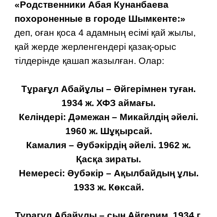
«Родственники Абая Кунанбаева
похороненные в городе Шымкенте:»
деп, оған қоса 4 адамның есімі қай жылы,
қай жерде жерленгендері қазақ-орыс
тілдерінде қашап жазылған. Олар:
Тұрағұл Абайұлы – Әйгерімнен туған.
1934 ж. ХФЗ аймағы.
Келіндері: Дәмежан – Микайлдің әйелі.
1960 ж. Шұқырсай.
Камалия – Әубәкірдің әйелі. 1962 ж.
Қасқа зираты.
Немересі: Әубәкір – Ақылбайдың ұлы.
1933 ж. Көксай.
Турагул Абайулы – сын Айгерим. 1934 г.