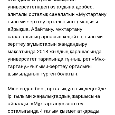
университетіндегі өз алдына дербес,
элиталы орталық саналатын «Мұхтартану
ғылыми-зерттеу орталығының маңызы
айрықша. Абайтану, мұхтартану
салаларының арнасын кеңейтіп, ғылыми-
зерттеу жұмыстарын жандандыру
мақсатында 2018 жылдың қарашасында
университет тарихында тұңғыш рет «Мұх­
тар­тану» ғылыми-зерттеу орталығы
шымылдығын түрген болатын.
Міне содан бері, орталық ұлттық деңгейде
ірі ғылыми жаңалық­тардың жаршысына
айналды. «Мұхтартану» зерттеу
орталығында 4 ғалым қызмет атқарады.