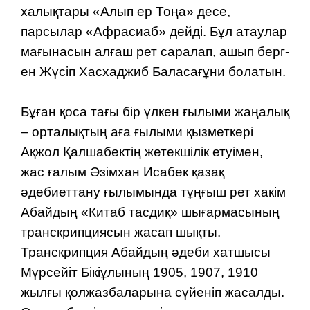
халықтары «Алып ер Тоңа» десе,
парсылар «Афрасиаб» дейді. Бұл атау­­лар
ма­ғы­насын алғаш рет саралап, ашып бер­г­
ен Жүсіп Хасхаджиб Баласағұни болатын.
Бұған қоса тағы бір үлкен ғылыми жаңалық
– орталықтың аға ғылыми қызметкері
Ақжол Қалшабектің жетекшілік етуімен,
жас ғалым Әзімхан Исабек қазақ
әдебиеттану ғылымында тұңғыш рет хакім
Абайдың «Китаб тасдиқ» шығармасының
транскрипциясын жасап шықты.
Транскрипция Абайдың әдеби хатшысы
Мүрсейіт Бікіұлының 1905, 1907, 1910
жылғы қолжазбаларына сүйеніп жасалды.