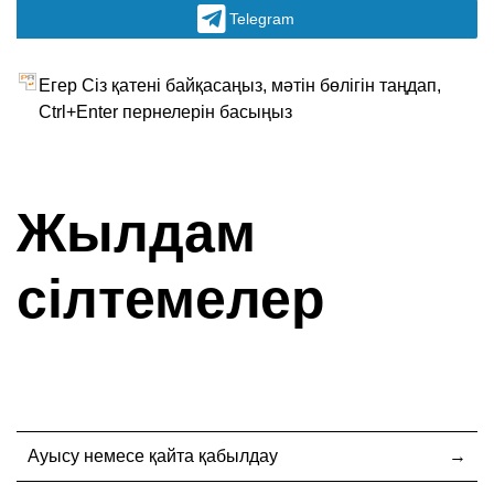
Telegram
Егер Сіз қатені байқасаңыз, мәтін бөлігін таңдап,
Ctrl+Enter пернелерін басыңыз
Жылдам
сілтемелер
Ауысу немесе қайта қабылдау