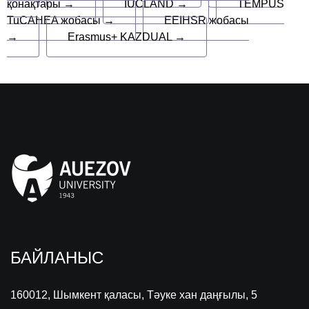
қонақтары →
IUCLAND →
TEMPUS
TuCAHEA жобасы →
EEIHSR жобасы
→
Erasmus+ KAZDUAL →
БАЙЛАНЫС
160012, Шымкент қаласы, Тәуке хан даңғылы, 5