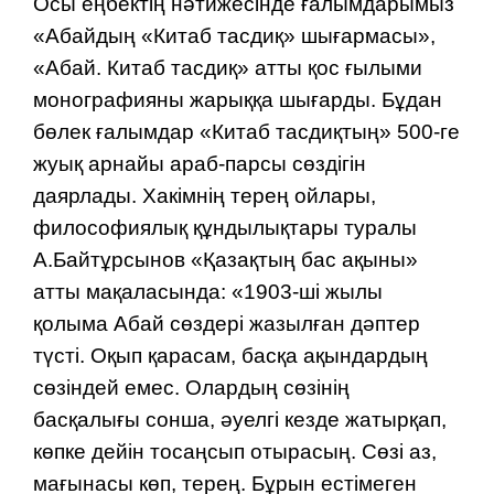
Осы еңбектің нәтижесінде ғалымдарымыз
«Абайдың «Китаб тасдиқ» шығармасы»,
«Абай. Китаб тасдиқ» атты қос ғылыми
монографияны жарыққа шығарды. Бұдан
бөлек ғалымдар «Китаб тасдиқтың» 500-ге
жуық арнайы араб-парсы сөздігін
даярлады. Хакімнің терең ойлары,
философиялық құндылықтары туралы
А.Байтұрсынов «Қазақтың бас ақыны»
атты мақаласында: «1903-ші жылы
қолыма Абай сөздері жазылған дәптер
түсті. Оқып қарасам, басқа ақын­дардың
сөзіндей емес. Олардың сөзінің
басқалығы сонша, әуелгі кезде жатырқап,
көпке дейін тосаңсып отырасың. Сөзі аз,
мағынасы көп, терең. Бұрын естімеген