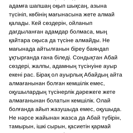
адамға шапшаң оқып шықсаң, азына
түсініп, көбінің мағынасына жете алмай
қалады. Кей сөздерін, ойланып
дағдыланған адамдар болмаса, мың
қайтара оқыса да түсіне алмайды. Не
мағынада айтылғанын біреу баяндап
ұқтырғанда ғана біледі. Сондықтан Абай
сөздері, жалпы, адамның түсінуіне ауыр
екені рас. Бірақ ол ауырлық Абайдың айта
алмағанынан болған кемшілік емес,
оқушылардың түсінерлік дәрежеге жете
алмағанынан болатын кемшілік. Олай
болғанда айып жазушыда емес, оқушыда.
Не нәрсе жайынан жазса да Абай түбірін,
тамырын, ішкі сырын, қасиетін қармай