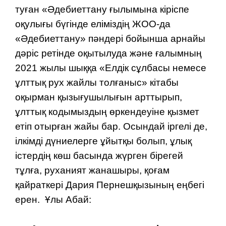
туған «Әдебиеттану ғылымына кіріспе
оқулығы бүгінде еліміздің ЖОО-да
«Әдебиеттану» пәндері бойынша арнайы
дәріс ретінде оқытылуда және ғалымның
2021 жылы шыққа «Елдік сұлбасы немесе
ұлттық рух жайлы толғаныс» кітабы
оқырман қызығушылығын арттырып,
ұлттық кодымыздың өркендеуіне қызмет
етіп отырған жайы бар. Осындай іргелі де,
ілкімді дүниелерге ұйытқы болып, ұлық
істердің көш басында жүрген бірегей
тұлға, руханият жанашыры, қоғам
қайраткері Дария Пернешқызының еңбегі
ерен. Ұлы Абай: