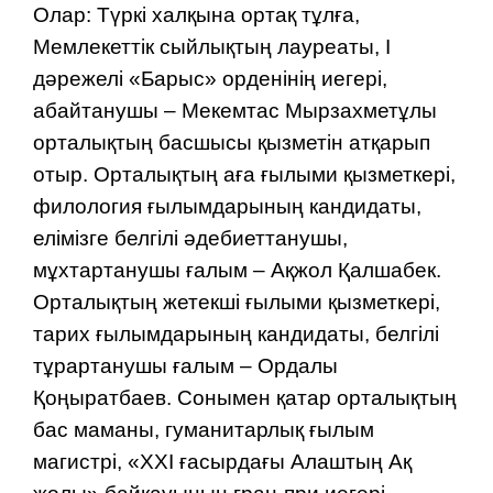
Олар: Түркі халқына ортақ тұлға,
Мемлекеттік сыйлықтың лауреаты, І
дәрежелі «Барыс» орденінің иегері,
абайтанушы – Мекемтас Мырзахметұлы
орталықтың басшысы қызметін атқарып
отыр. Орталықтың аға ғылыми қызметкері,
филология ғылымдарының кандидаты,
елімізге белгілі әдебиеттанушы,
мұхтартанушы ғалым – Ақжол Қалшабек.
Орталықтың жетекші ғылыми қызметкері,
тарих ғылымдарының кандидаты, белгілі
тұрартанушы ғалым – Ордалы
Қоңыратбаев. Сонымен қатар орталықтың
бас маманы, гуманитарлық ғылым
магистрі, «ХХІ ғасырдағы Алаштың Ақ