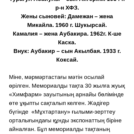
р-н ХФЗ.
Жены сыновей: Дамежан – жена
Микайла. 1960 г. Шукырсай.
Камалия – жена Аубакира. 1962г. К-ше
Каска.
Внук: Аубакир – сын Акылбая. 1933 г.
Коксай.
Міне, мәрмәртастағы мәтін осылай
өрілген. Мемориалды тақта 30 жылға жуық
«Химфарм» зауытының арнайы бөлімінде
өте ұқыпты сақталып келген. Жәдігер
бүгінде «Мұхтартану» ғылыми-зерттеу
ор­талығындағы құнды экспонаттың біріне
айналған. Бұл мемориалды тақ­таның