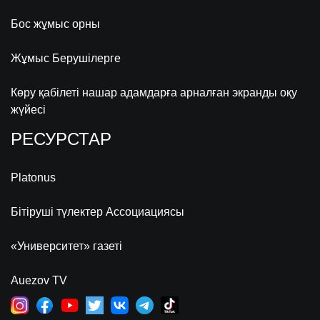
Бос жұмыс орны
Жұмыс Берушілерге
Көру қабілеті нашар адамдарға арналған экранды оқу
жүйесі
РЕСУРСТАР
Platonus
Бітіруші түлектер Ассоциациясы
«Университет» газеті
Auezov TV