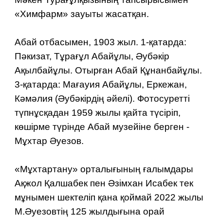
«Химфарм» зауыты жасатқан.
Абай отбасымен, 1903 жыл. 1-қатарда:
Пәкизат, Тұрағұл Абайұлы, Әубәкір
Ақылбайұлы. Отырған Абай Құнанбайұлы.
3-қатарда: Мағауия Абайұлы, Еркежан,
Кәмәлия (Әубәкірдің әйелі). Фотосуретті
түпнұсқадан 1959 жылы қайта түсіріп,
көшірме түрінде Абай музейіне берген -
Мұхтар Әуезов.
«Мұхтартану» орталығының ғалымдары
Ақжол Қалшабек пен Әзімхан Исабек тек
мұнымен шектеліп қана қоймай 2022 жылы
М.Әуезовтің 125 жылдығына орай