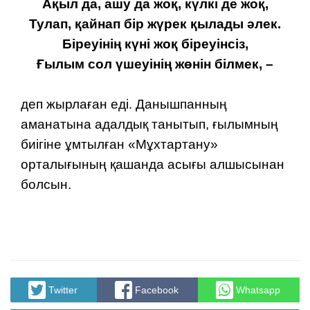
Ақыл да, ашу да жоқ, күлкі де жоқ,
Тулап, қайнап бір жүрек қылады әлек.
Біреуінің күні жоқ біреуінсіз,
Ғылым сол үшеуінің жөнін білмек, –
деп жырлаған еді. Данышпанның
аманатына адалдық танытып, ғылымның
биігіне ұмтылған «Мұхтартану»
орталығының қашанда асығы алшысынан
болсын.
Twitter
Facebook
Whatsapp