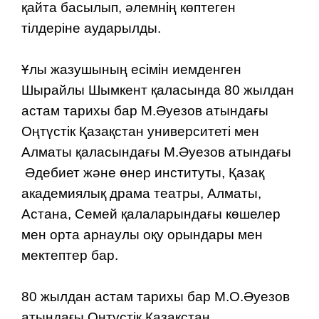
қайта басылып, әлемнің көптеген
тілдеріне аударылды.
Ұлы жазушының есімін иемденген
Шырайлы Шымкент қаласында 80 жылдан
астам тарихы бар М.Әуезов атындағы
Оңтүстік Қазақстан университеті мен
Алматы қаласындағы М.Әуезов атындағы
Әдебиет және өнер институты, Қазақ
академиялық драма театры, Алматы,
Астана, Семей қалаларындағы көшелер
мен орта арнаулы оқу орындары мен
мектептер бар.
80 жылдан астам тарихы бар М.О.Әуезов
атындағы Оңтүстік Қазақстан