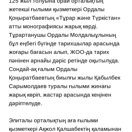
125 жыл толуына орай орталықтың
жетекші ғылыми қызметкері Ордалы
Қоңыратбаевтың «Тұрар және Түркістан»
атты монографиясы жарық көрді.
Тұрартанушы Ордалы Молдалыұлының
бұл еңбегі бүгінде тарихшылар арасында
жоғары бағасын алып, ЖОО-да тарих
пәнінен арнайы дәріс ретінде оқытылуда.
Сондай-ақ ғалым Ордалы
Қоңыратбаевтың биылғы жылы Қабылбек
Сарымолдаев туралы ғылыми жинағы
жарық көріп, жастар арасында кеңінен
дәріптелуде.
Элиталы орталықтың аға ғылыми
қызметкері Ақжол Қалшабектің қаламынан