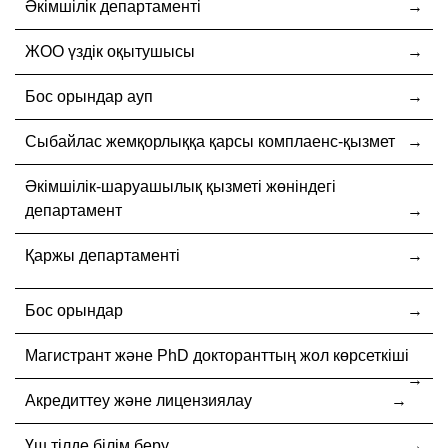
Әкімшілік департаменті
ЖОО үздік оқытушысы
Бос орындар ауп
Cыбайлас жемқорлыққа қарсы комплаенс-қызмет
Әкімшілік-шаруашылық қызметі жөніндегі
департамент
Қаржы департаменті
Бос орындар
Магистрант және PhD докторанттың жол көрсеткіші
Акредиттеу және лицензиялау
Үш тілде білім беру