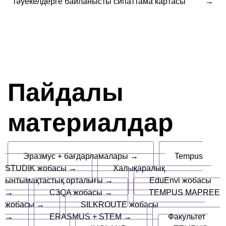
тәуекелдерге байланысты сипаттама картасы
Пайдалы
материалдар
Эразмус + бағдарламалары →
Tempus
STUDIK жобасы →
Халықаралық
ынтымақтастық орталығы →
EduEnvi жобасы
→
C3QA жобасы →
TEMPUS MAPREE
жобасы →
SILKROUTE жобасы
→
ERASMUS + STEM →
Факультет