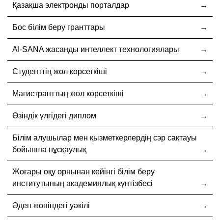
Қазақша электронды порталдар
Бос білім беру гранттары
AI-SANA жасанды интеллект технологиялары
Студенттің жол көрсеткіші
Магистранттың жол көрсеткіші
Өзіндік үлгідегі диплом
Білім алушылар мен қызметкерлердің сэр сақтауы
бойынша нұсқаулық
Жоғары оқу орнынан кейінгі білім беру
институтының академиялық күнтізбесі
Әдеп жөніндегі уәкілі