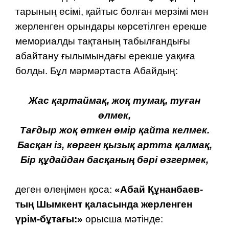
тарының есімі, қайтыс болған мерзімі мен
жерленген орындары көрсетілген ерекше
мемориалды тақтаның табылғанды­ғы
абайтану ғылымындағы ерекше уақиға
болды. Бұл мәрмәртаста Абайдың:
Жас қартаймақ, жоқ тумақ,
туған
өлмек,
Тағдыр жоқ өткен өмір қайта
келмек.
Басқан із, көрген қызық
артта қалмақ,
Бір құдайдан басқаның бәрі өзгермек,
деген өлеңімен қоса:
«Абай Құнанбаев­
тың Шымкент қаласында жерленген
үрім-бұтағы:»
орысша мәтінде: