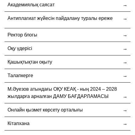
Академиялық саясат
Антиплагиат жүйесін пайдалану туралы ереже
Ректор блогы
Оқу үдерісі
Қашықтықтан оқыту
Талапкерге
М.Әуезов атындағы ОҚУ КЕАҚ - ның 2024 – 2028
жылдарға арналған ДАМУ БАҒДАРЛАМАСЫ
Онлайн қызмет көрсету орталығы
Кітапхана