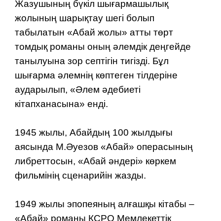
Жазушының бүкіл шығармашылық
жолының шарықтау шегі болып
табылатын «Абай жолы» атты төрт
томдық романы оның әлемдік деңгейде
танылуына зор септігін тигізді. Бұл
шығарма әлемнің көптеген тілдеріне
аударылып, «Әлем әдебиеті
кітапханасына» енді.
1945 жылы, Абайдың 100 жылдығы
аясында М.Әуезов «Абай» операсының
либреттосын, «Абай әндері» көркем
фильмінің сценарийін жазды.
1949 жылы эпопеяның алғашқы кітабы –
«Абай» романы КСРО Мемлекеттік