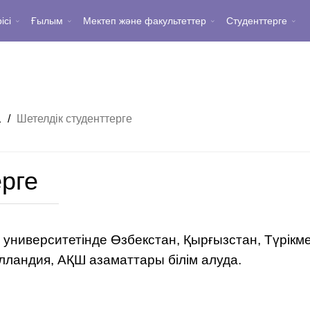
ісі
Ғылым
Мектеп және факультеттер
Студенттерге
1
/
Шетелдік студенттерге
ерге
 университетінде Өзбекстан, Қырғызстан, Түрікм
лландия, АҚШ азаматтары білім алуда.