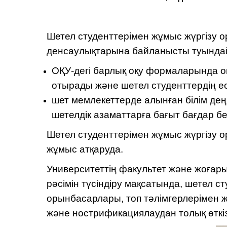
Шетел студенттерімен жұмыс жүргізу 
денсаулықтарына байланысты туындай
ОҚУ-дегі барлық оқу формаларында о
отырады және шетел студенттердің есе
шет мемлекеттерде алынған білім деңг
шетелдік азаматтарға бағыт бағдар бе
Шетел студенттерімен жұмыс жүргізу о
жұмыс атқаруда.
Университеттің факультет және жоғары
рәсімін түсіндіру мақсатында, шетел с
орынбасарлары, топ тәлімгерлерімен 
және нострификациялаудан толық өткіз