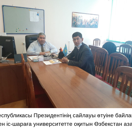
бликасы Президентінің сайлауы өтуіне байлан
ген іс-шараға университетте оқитын Өзбекстан а