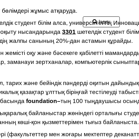
бөлімдері жұмыс атқаруда.
Іздеу
лдік студент білім алса, университеттің Иннова
н оқыту нысандарында
3301
шетелдік студент білі
дің жалпы санының 20%-дан астамын құрайды.
ін жемісті оқу және бәсекеге қабілетті мамандар
р, заманауи зертханалар, компьютерлік сыныптар
іл, тарих және бейіндік пәндерді оқитын дайынды
алық қазақтар ұлттық біріңғай тестілеуді табыс
ң басында
foundation–
тың 100 тыңдаушысы осында
лықаралық байланыстар жөніндегі орталығы студ
анның көші-қон қызметтерімен тығыз байланыста.
рі (факультеттер мен жоғары мектептер деканат