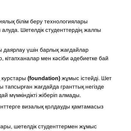
циялық білім беру технологиялары
м алуда. Шетелдік студенттердің жалпы
ды даярлау үшін барлық жағдайлар
, кітапханалар мен кәсіби әдебиетке бай
қ курстары
(foundation
)
жұмыс істейді. Шет
ты тапсырған жағдайда гранттық негізде
й мүмкіндікті жіберіп алмады.
енттерге визалық қолдауды қамтамасыз
тары, шетелдік студенттермен жұмыс