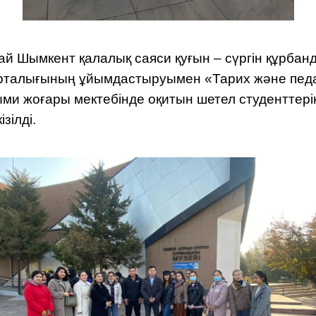
орай Шымкент қалалық саяси қуғын – сүргін құр
орталығының ұйымдастыруымен «Тарих және педа
и жоғары мектебінде оқитын шетел студенттерін
зілді.