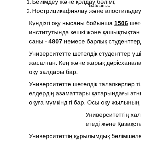
Бейімдеу және қолдау бөлімі;
Байланыс
Нострицикафиялау және апостильдеу 
Күндізгі оқу нысаны бойынша
1506
шете
институтында кешкі және қашықтықта
саны -
4807
немесе барлық студенттер
Университетте шетелдік студенттер үш
жасалған. Кең және жарық дәрісханала
оқу залдары бар.
Университетте шетелдік талапкерлер т
елдердің азаматтары қатарындағы этник
оқуға мүмкіндігі бар. Осы оқу жылыны
Университеттің ха
етеді және Қазақст
Университеттің құрылымдық бөлімшеле