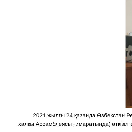
2021 жылғы 24 қазанда Өзбекстан Респу
халқы Ассамблеясы ғимаратында) өткізіл