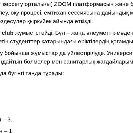
мет көрсету орталығы) ZOOM платформасын және 
леу, оқу процесі, емтихан сессиясына дайындық м
здесулер қыркүйек айында өткізді.
 club
жұмыс істейді. Бұл – жаңа әлеуметтік-мәде
тін студенттер қатарындағы еріктілердің қоғамд
еу бойынша жұмыстар да үйлестірілуде. Универси
ындайтын бөлмелер мен санитарлық жағдайларым
а бүгінгі таңда тұрады:
 – 3.
 – 1.