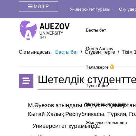
МӘЗІР
Университет туралы
Оқу үдер
Басты бет
Green Auezov
Сіз мындасыз:
Басты бет
/
Студенттерге
/
Тізім 
Талапкерге
Шетелдік студентт
Түлектерге
Интернацияландыру
М.Әуезов атындағы Оңтүстік Қазақстан
Қытай Халық Республикасы, Түркия, Го
Жылдам сілтемелер
Университет құрамында: