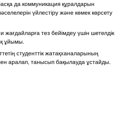
басқа да коммуникация құралдарын
әселелерін үйлестіру және көмек көрсету
ни жағдайларға тез бейімдеу үшін шетелдік
ық ұйымы.
ттетің студенттік жатақханаларының
ен аралап, танысып бақылауда ұстайды.