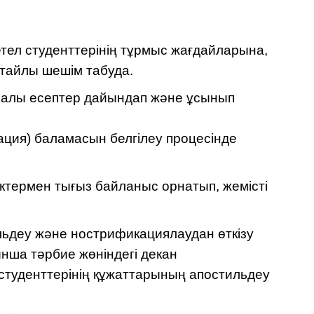
тел студенттерінің тұрмыс жағдайларына,
тайлы шешім табуда.
уралы есептер дайындап және ұсынып
кация) баламасын белгілеу процесінде
іктермен тығыз байланыс орнатып, жемісті
льдеу және нострификациялаудан өткізу
ынша тәрбие жөніндегі декан
студенттерінің құжаттарының апостильдеу