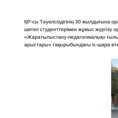
ҚР-сы Тәуелсіздігінің 30 жылдығына 
шетел студенттерімен жұмыс жүргізу 
«Жаратылыстану-педагогикалық» ғылым
арыстары» тақырыбындағы іс-шара өткі