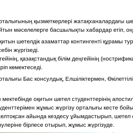
орталығының қызметкерлері жатақханалардағы ше
тын мәселелерге басшылықты хабардар етіп, оң
қитын шетелдік азаматтар контингенті құрамы т
бін жүргізеді.
ейінің, қазақстандық білім деңгейінің (нострифи
ріп көмектеседі.
рталығы Бас консулдық, Елшіліктермен, Өкілеттіл
 мектебінде оқитын шетел студенттерінің апости
туденттерімен жұмыс жүргізу орталығы кесте бой
желтоқсан айында кездесу ұйымдастырып, шетел 
улеріне бірлесе отырып, жұмыс жүргізуде.