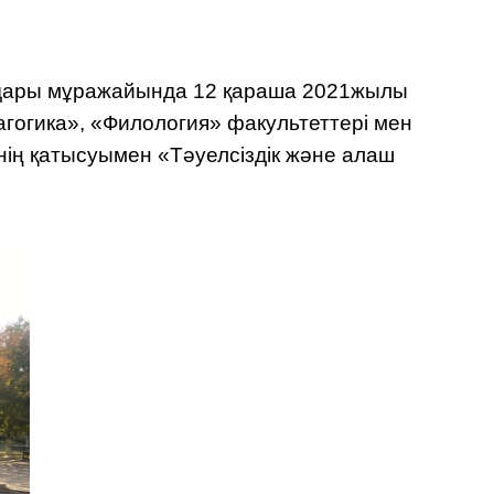
бандары мұражайында 12 қараша 2021жылы
гогика», «Филология» факультеттері мен
ің қатысуымен «Тәуелсіздік және алаш