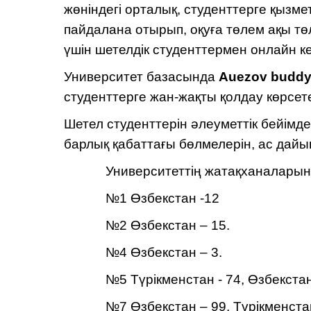
жөніндегі орталық, студенттерге қыз
пайдалана отырып, оқуға төлем ақы тө
үшін шетелдік студенттермен онлайн ке
Университет базасында
Auezov buddy
студенттерге жан-жақты қолдау көрсете
Шетел студенттерін әлеуметтік бейімд
барлық қабаттағы бөлмелерін, ас дай
Университеттің жатақханаларынд
№1 Өзбекстан -12
№2 Өзбекстан – 15.
№4 Өзбекстан – 3.
№5 Түрікменстан - 74, Өзбекстан
№7 Өзбекстан – 99, Түрікменстан