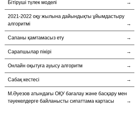
Бітіруші түлек моделі
2021-2022 оқу жылына дайындықты ұйымдастыру
алгоритмі
Сапаны қамтамасыз ету
Сарапшылар пікірі
Онлайн оқытуға ауысу алгоритм
Сабақ кестесі
М.Әуезов атындағы ОҚУ бағалау және басқару мен
тәуекелдерге байланысты сипаттама картасы