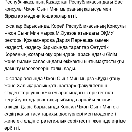
Республикасының Қазақстан Республикасындағы Бас
консулы Чжон Сынг Мин мырзаның қатысуымен
бірқатар мәдени іс-шаралар өтті.
Іс-сапар барысында, Корей Республикасының Консулы
Чжон Сынг Мин мырза М.Әуезов атындағы ОҚМУ
ректоры Қожамжарова Дария Пернешқызымен
кездесті, кездесу барысында тараптар Оңтүстік
Кореяның жоғары оқу орындары арасындағы білім
және ғылым саласындағы екіжақты ынтымақтастықты
дамыту мәселелерін талқылады.
Іс-сапар аясында Чжон Сынг Мин мырза «Құқықтану
және Халықаралық қатынастар» факультетінің
студенттері үшін «Екі ел арасындағы серіктестікті
кеңейту жолдары» тақырыбында арнайы лекция
өткізді. Дәріс барысында Консул Чжон Сынг Мин екі
елдің қалыптасу тарихы, дәстүрлері мен мәдениеті
және екі елдің стратегиялық серіктестігі жөнінде әңгіме
өрбітті.