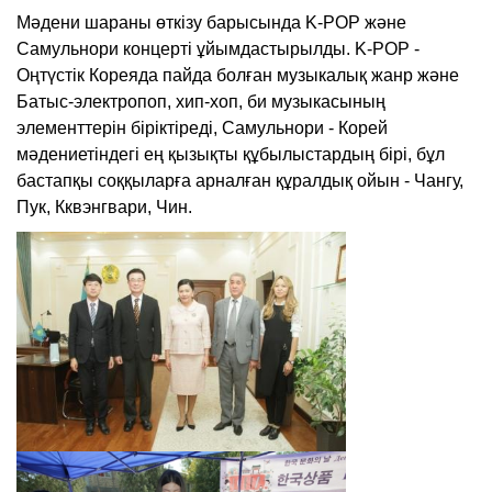
Мәдени шараны өткізу барысында K-POP және
Самульнори концерті ұйымдастырылды. K-POP -
Оңтүстік Кореяда пайда болған музыкалық жанр және
Батыс-электропоп, хип-хоп, би музыкасының
элементтерін біріктіреді, Самульнори - Корей
мәдениетіндегі ең қызықты құбылыстардың бірі, бұл
бастапқы соққыларға арналған құралдық ойын - Чангу,
Пук, Кквэнгвари, Чин.