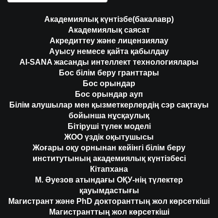
Академиялық күнтізбе(бакалавр)
Академиялық саясат
Акредиттеу және лицензиялау
Ауысу немесе қайта қабылдау
AI-SANA жасанды интеллект технологиялары
Бос білім беру гранттары
Бос орындар
Бос орындар ауп
Білім алушылар мен қызметкерлердің сэр сақтауы
бойынша нұсқаулық
Бітіруші түлек моделі
ЖОО үздік оқытушысы
Жоғары оқу орнынан кейінгі білім беру
институтының академиялық күнтізбесі
Кітапхана
М. Әуезов атындағы ОҚУ-нің түлектер
қауымдастығы
Магистрант және PhD докторанттың жол көрсеткіші
Магистранттың жол көрсеткіші