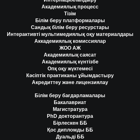
Академиялық процесс
Тізім
Білім беру платформалары
Сандық білім беру ресурстары
Интерактивті мультимедиялық оқу материалдары
Аккадемиялық комиссиялар
ЖОО АЖ
Академиялық саясат
Академиялық күнтізбе
Опқ оқу жүктемесі
Кәсіптік практиканы ұйымдастыру
Акредиттеу және лицензиялау
Білім беру бағдарламалары
Бакалавриат
Магистратура
PhD докторантура
Бірлескен ББ
Қос дипломды ББ
Дуальді ББ