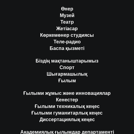
Өнер
Музей
Театр
Жетіасар
Көркемөнер студиясы
Теле-радио
Баспа қызметі
Біздің мақтаныштарымыз
Спорт
Шығармашылық
Ғылым
Ғылыми жұмыс және инновациялар
Кенестер
Ғылыми техникалық кеңес
Ғылыми гуманитарлық кеңес
Диссертациялық кеңес
Академиялық ғылымдар департаменті