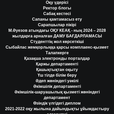
Оқу үдерісі
Ректор блогы
Сабақ кестесі
Сапаны қамтамасыз ету
Сарапшылар пікірі
М.Әуезов атындағы ОҚУ КЕАҚ - ның 2024 – 2028
жылдарға арналған ДАМУ БАҒДАРЛАМАСЫ
Студенттің жол көрсеткіші
Сыбайлас жемқорлыққа қарсы комплаенс-қызмет
Талапкерге
Қазақша электронды порталдар
Қаржы департаменті
Қашықтықтан оқыту
Үш тілде білім беру
Әдеп жөніндегі уәкілі
Әкімшілік департаменті
Әкімшілік-шаруашылық қызметі жөніндегі
департамент
Өзіндік үлгідегі диплом
2021-2022 оқу жылына дайындықты ұйымдастыру