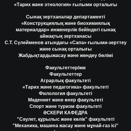
«Тарих және этнология» ғылыми орталығы
Сынақ зертханалар департаменті
«Конструкциялық және биохимиялық
материалдар» инженерлік бейіндегі сынақ
аймақтық зертханасы
С.Т. Сүлейменов атындағы «Сапа» ғылыми-зерттеу
және сынақ орталығы
Жабдықтардыжасау және жөндеу бөлімі
Факультеттер/жм
Факультеттер
Аграрлық факультеті
«Тарих және педагогика» факультеті
Филология факультеті
Мәдениет және өнер факультеті
Спорт және туризм факультеті
ӘСКЕРИ КАФЕДРА
"Сәулет, құрылыс және көлік" факультеті
"Механика, машина жасау және мұнай-газ ісі"