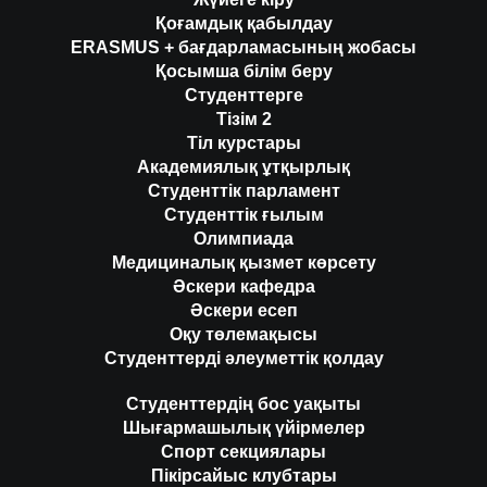
Қоғамдық қабылдау
ERASMUS + бағдарламасының жобасы
Қосымша білім беру
Студенттерге
Тізім 2
Тіл курстары
Академиялық ұтқырлық
Студенттік парламент
Студенттік ғылым
Олимпиада
Медициналық қызмет көрсету
Әскери кафедра
Әскери есеп
Оқу төлемақысы
Студенттерді әлеуметтік қолдау
Студенттердің бос уақыты
Шығармашылық үйірмелер
Спорт секциялары
Пікірсайыс клубтары