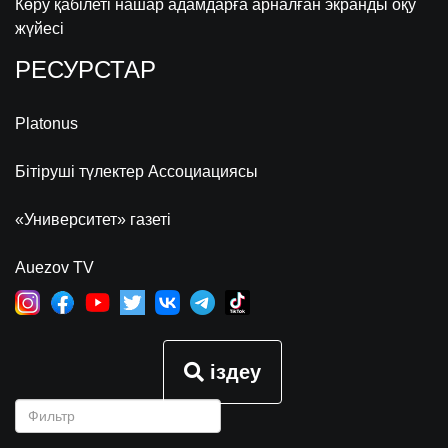
Көру қабілеті нашар адамдарға арналған экранды оқу
жүйесі
РЕСУРСТАР
Platonus
Бітіруші түлектер Ассоциациясы
«Университет» газеті
Auezov TV
іздеу