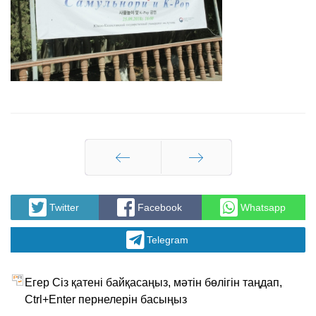
Артқа
Алға
Twitter
Facebook
Whatsapp
Telegram
Егер Сіз қатені байқасаңыз, мәтін бөлігін таңдап,
Ctrl+Enter пернелерін басыңыз