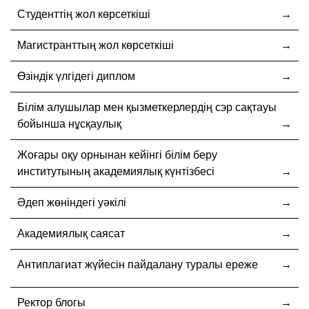
Студенттің жол көрсеткіші
Магистранттың жол көрсеткіші
Өзіндік үлгідегі диплом
Білім алушылар мен қызметкерлердің сэр сақтауы
бойынша нұсқаулық
Жоғары оқу орнынан кейінгі білім беру
институтының академиялық күнтізбесі
Әдеп жөніндегі уәкілі
Академиялық саясат
Антиплагиат жүйесін пайдалану туралы ереже
Ректор блогы