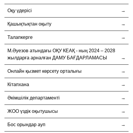
Оқу үдерісі
Қашықтықтан оқыту
Талапкерге
М.Әуезов атындағы ОҚУ КЕАҚ - ның 2024 – 2028
жылдарға арналған ДАМУ БАҒДАРЛАМАСЫ
Онлайн қызмет көрсету орталығы
Кітапхана
Әкімшілік департаменті
ЖОО үздік оқытушысы
Бос орындар ауп