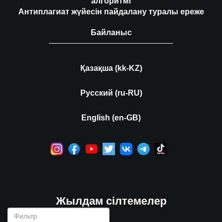
алгоритмі
Антиплагиат жүйесін пайдалану туралы ереже
Байланыс
Қазақша (kk-KZ)
Русский (ru-RU)
English (en-GB)
Жылдам сілтемелер