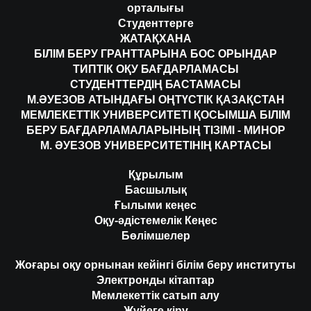
орталығы
Студенттерге
ЖАТАҚХАНА
БІЛІМ БЕРУ ГРАНТТАРЫНА БОС ОРЫНДАР
ТИПТІК ОҚУ БАҒДАРЛАМАСЫ
СТУДЕНТТЕРДІҢ БАСТАМАСЫ
М.ӘУЕЗОВ АТЫНДАҒЫ ОҢТҮСТІК ҚАЗАҚСТАН
МЕМЛЕКЕТТІК УНИВЕРСИТЕТІ ҚОСЫМША БІЛІМ
БЕРУ БАҒДАРЛАМАЛАРЫНЫҢ ТІЗІМІ - МИНОР
М. ӘУЕЗОВ УНИВЕРСИТЕТІНІҢ КАРТАСЫ
Құрылым
Басшылық
Ғылыми кеңес
Оқу-әдістемелік Кеңес
Бөлімшелер
Жоғары оқу орнынан кейінгі білім беру институты
Электронды кітаптар
Мемлекеттік сатып алу
Жүйеге кіру