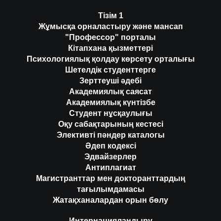
Тізім 1
Жұмысқа орналастыру және мансап
"Профессор" порталы
Кітапхана қызметтері
Психологиялық қолдау көрсету орталығы
Шетелдік студенттерге
Зерттеуші әдебі
Академиялық саясат
Академиялық күнтізбе
Студент нұсқаулығы
Оқу сабақтарының кестесі
Элективті пәндер каталогы
Әдеп кодексі
Эдвайзерлер
Антиплагиат
Магистранттар мен докторанттардың
тағылымдамасы
Жатақханалардан орын бөлу
Интернацияландыру