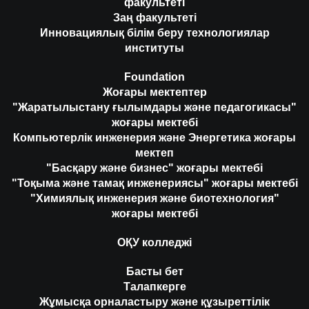
факультеті
Заң факультеті
Инновациялық білім беру технологиялар
институты
Foundation
Жоғары мектептер
"Жаратылыстану ғылымдары және педагогикасы"
жоғары мектебі
Компьютерлік инженерия және Энергетика жоғары
мектеп
"Басқару және бизнес" жоғары мектебі
"Тоқыма және тамақ инженериясы" жоғары мектебі
"Химиялық инженерия және биотехнология"
жоғары мектебі
ОҚУ колледжі
Басты бет
Талапкерге
Жұмысқа орналастыру және құзыреттілік