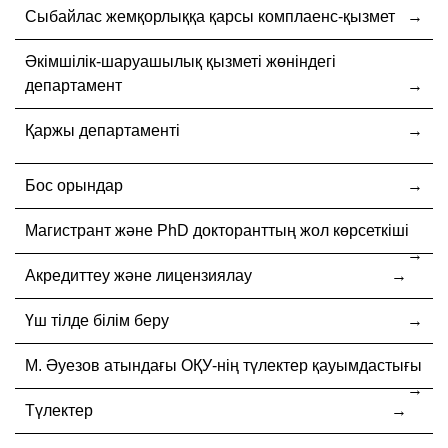
Cыбайлас жемқорлыққа қарсы комплаенс-қызмет
Әкімшілік-шаруашылық қызметі жөніндегі
департамент
Қаржы департаменті
Бос орындар
Магистрант және PhD докторанттың жол көрсеткіші
Акредиттеу және лицензиялау
Үш тілде білім беру
М. Әуезов атындағы ОҚУ-нің түлектер қауымдастығы
Түлектер