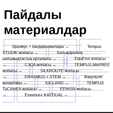
Пайдалы
материалдар
Эразмус + бағдарламалары →
Tempus
STUDIK жобасы →
Халықаралық
ынтымақтастық орталығы →
EduEnvi жобасы
→
C3QA жобасы →
TEMPUS MAPREE
жобасы →
SILKROUTE жобасы
→
ERASMUS + STEM →
Факультет
қонақтары →
IUCLAND →
TEMPUS
TuCAHEA жобасы →
EEIHSR жобасы
→
Erasmus+ KAZDUAL →