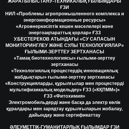
ЖАРАТЫЛЫСТАНУ-ТЕХНИКАЛЫҚ ҒЫЛЫМДАРЫ
ҒЗИ
НИЛ «Проблемы агропромышленного комплекса и
энергоинформационные ресурсы»
«Агроөнеркәсіптік кешен мәселелері және
энергоақпараттық қорлар» ҒЗЗ
У.БЕСТЕРЕКОВ АТЫНДАҒЫ «СУ САПАСЫН
МОНИТОРИНГЛЕУ ЖӘНЕ СУЛЫ ТЕХНОЛОГИЯЛАР»
ҒЫЛЫМИ-ЗЕРТТЕУ ЗЕРТХАНАСЫ
«Тамақ биотехнологиясы» ғылыми-зерттеу
зертханасы
«Технологиялық процестердің инновациялық
жабдықтары» ғылыми-зерттеу зертханасы
«Конструкцияларды, құрылғылар мен процестерді
мультифизикалық модельдеу» ҒЗЗ («КҚПММ»)»
ҒЗЗ «Фитохимия»
Электромобильдерді және басқа да электр көлік
құралдары мен зарядтау құрылғыларын жобалау,
дайындау және сертификаттау
ӘЛЕУМЕТТІК-ГУМАНИТАРЛЫҚ ҒЫЛЫМДАР ҒЗИ