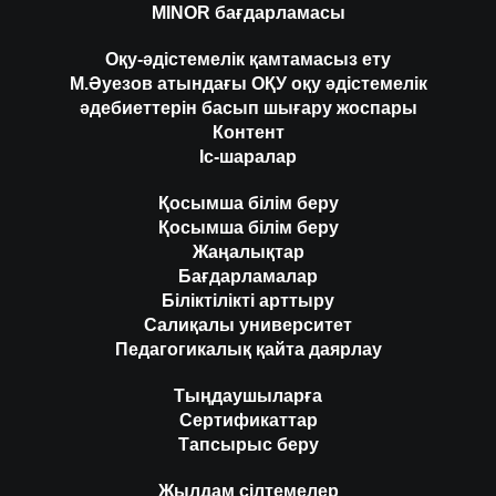
MINOR бағдарламасы
Оқу-әдістемелік қамтамасыз ету
М.Әуезов атындағы ОҚУ оқу әдістемелік
әдебиеттерін басып шығару жоспары
Контент
Іс-шаралар
Қосымша білім беру
Қосымша білім беру
Жаңалықтар
Бағдарламалар
Біліктілікті арттыру
Салиқалы университет
Педагогикалық қайта даярлау
Тыңдаушыларға
Сертификаттар
Тапсырыс беру
Жылдам сілтемелер