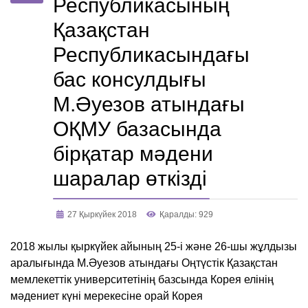
Республикасының
Қазақстан
Республикасындағы
бас консулдығы
М.Әуезов атындағы
ОҚМУ базасында
бірқатар мәдени
шаралар өткізді
27 Қыркүйек 2018
Қаралды: 929
2018 жылы қыркүйек айының 25-і және 26-шы жұлдызы
аралығында М.Әуезов атындағы Оңтүстік Қазақстан
мемлекеттік университетінің базсында Корея елінің
мәдениет күні мерекесіне орай Корея