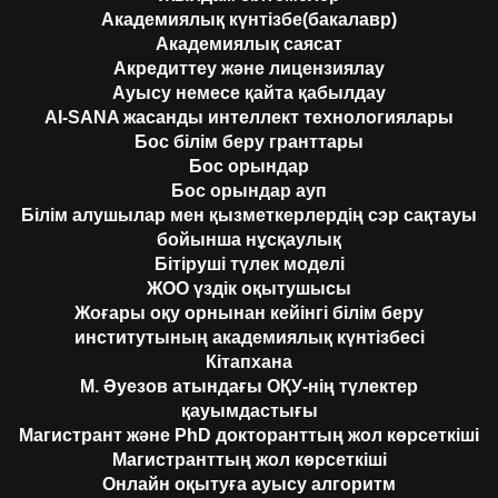
Академиялық күнтізбе(бакалавр)
Академиялық саясат
Акредиттеу және лицензиялау
Ауысу немесе қайта қабылдау
AI-SANA жасанды интеллект технологиялары
Бос білім беру гранттары
Бос орындар
Бос орындар ауп
Білім алушылар мен қызметкерлердің сэр сақтауы
бойынша нұсқаулық
Бітіруші түлек моделі
ЖОО үздік оқытушысы
Жоғары оқу орнынан кейінгі білім беру
институтының академиялық күнтізбесі
Кітапхана
М. Әуезов атындағы ОҚУ-нің түлектер
қауымдастығы
Магистрант және PhD докторанттың жол көрсеткіші
Магистранттың жол көрсеткіші
Онлайн оқытуға ауысу алгоритм