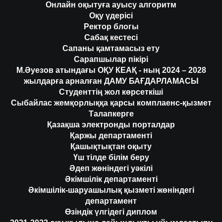
Онлайн оқытуға ауысу алгоритм
Оқу үдерісі
Ректор блогы
Сабақ кестесі
Сапаны қамтамасыз ету
Сарапшылар пікірі
М.Әуезов атындағы ОҚУ КЕАҚ - ның 2024 – 2028
жылдарға арналған ДАМУ БАҒДАРЛАМАСЫ
Студенттің жол көрсеткіші
Сыбайлас жемқорлыққа қарсы комплаенс-қызмет
Талапкерге
Қазақша электронды порталдар
Қаржы департаменті
Қашықтықтан оқыту
Үш тілде білім беру
Әдеп жөніндегі уәкілі
Әкімшілік департаменті
Әкімшілік-шаруашылық қызметі жөніндегі
департамент
Өзіндік үлгідегі диплом