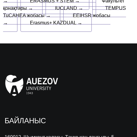
→
ERASMUS + STEM →
Факультет
қонақтары →
IUCLAND →
TEMPUS
TuCAHEA жобасы →
EEIHSR жобасы
→
Erasmus+ KAZDUAL →
БАЙЛАНЫС