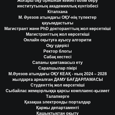
Жоғары оқу орнынан кейінгі білім беру
институтының академиялық күнтізбесі
Кітапхана
М. Әуезов атындағы ОҚУ-нің түлектер
қауымдастығы
Магистрант және PhD докторанттың жол көрсеткіші
Магистранттың жол көрсеткіші
Онлайн оқытуға ауысу алгоритм
Оқу үдерісі
Ректор блогы
Сабақ кестесі
Сапаны қамтамасыз ету
Сарапшылар пікірі
М.Әуезов атындағы ОҚУ КЕАҚ - ның 2024 – 2028
жылдарға арналған ДАМУ БАҒДАРЛАМАСЫ
Студенттің жол көрсеткіші
Сыбайлас жемқорлыққа қарсы комплаенс-қызмет
Талапкерге
Қазақша электронды порталдар
Қаржы департаменті
Қашықтықтан оқыту