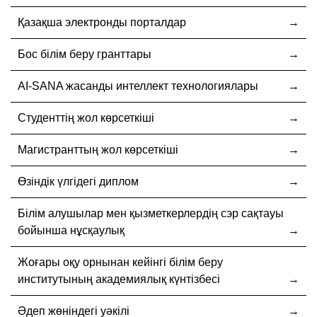
Қазақша электронды порталдар
Бос білім беру гранттары
AI-SANA жасанды интеллект технологиялары
Студенттің жол көрсеткіші
Магистранттың жол көрсеткіші
Өзіндік үлгідегі диплом
Білім алушылар мен қызметкерлердің сэр сақтауы
бойынша нұсқаулық
Жоғары оқу орнынан кейінгі білім беру
институтының академиялық күнтізбесі
Әдеп жөніндегі уәкілі