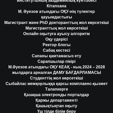
институтының академиялық күнтізбесі
Кітапхана
М. Әуезов атындағы ОҚУ-нің түлектер
қауымдастығы
Магистрант және PhD докторанттың жол көрсеткіші
Магистранттың жол көрсеткіші
Онлайн оқытуға ауысу алгоритм
Оқу үдерісі
Ректор блогы
Сабақ кестесі
Сапаны қамтамасыз ету
Сарапшылар пікірі
М.Әуезов атындағы ОҚУ КЕАҚ - ның 2024 – 2028
жылдарға арналған ДАМУ БАҒДАРЛАМАСЫ
Студенттің жол көрсеткіші
Сыбайлас жемқорлыққа қарсы комплаенс-қызмет
Талапкерге
Қазақша электронды порталдар
Қаржы департаменті
Қашықтықтан оқыту
Үш тілде білім беру