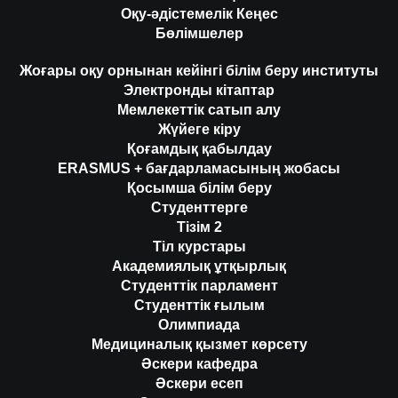
Оқу-әдістемелік Кеңес
Бөлімшелер
Жоғары оқу орнынан кейінгі білім беру институты
Электронды кітаптар
Мемлекеттік сатып алу
Жүйеге кіру
Қоғамдық қабылдау
ERASMUS + бағдарламасының жобасы
Қосымша білім беру
Студенттерге
Тізім 2
Тіл курстары
Академиялық ұтқырлық
Студенттік парламент
Студенттік ғылым
Олимпиада
Медициналық қызмет көрсету
Әскери кафедра
Әскери есеп