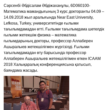
Сәрсенбі Әбдісалам Әбдіжаханұлы, 6D060100-
Математика мамандығының 3 курс докторанты 04.09 –
14.09.2018 жыл аралығында Near East University,
Lefkosa, Turkey, университетінде ғылыми
тағылымдамадан өтті. Ғылыми тағылымдама шетелдік
ғылыми жетекшім физика – математика
ғылымдарының докторы, профессор Аллаберен
Ашыралыев жетекшілігмен жүргізілді. Ғылыми
тағылымдамадан өту барысында профессор
Аллаберен Ашыралыев жетекшілігімен өткен ICAAM
2018 Халықаралық конференциясына қатысып,
баяндама жасады.