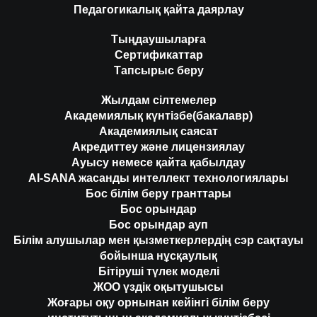
Педагогикалық қайта даярлау
Тыңдаушыларға
Сертификаттар
Тапсырыс беру
Жылдам сілтемелер
Академиялық күнтізбе(бакалавр)
Академиялық саясат
Акредиттеу және лицензиялау
Ауысу немесе қайта қабылдау
AI-SANA жасанды интеллект технологиялары
Бос білім беру гранттары
Бос орындар
Бос орындар ауп
Білім алушылар мен қызметкерлердің сэр сақтауы
бойынша нұсқаулық
Бітіруші түлек моделі
ЖОО үздік оқытушысы
Жоғары оқу орнынан кейінгі білім беру