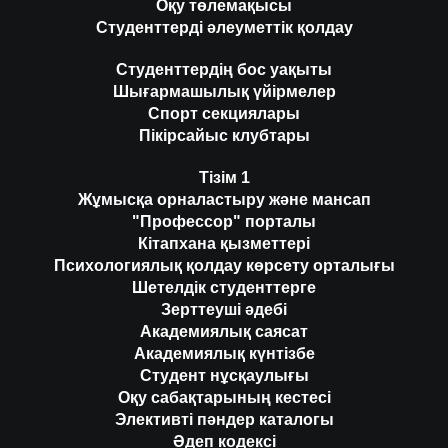
Оқу төлемақысы
Студенттерді әлеуметтік қолдау
Студенттердің бос уақыты
Шығармашылық үйірмелер
Спорт секциялары
Пікірсайыс клубтары
Тізім 1
Жұмысқа орналастыру және мансап
"Профессор" порталы
Кітапхана қызметтері
Психологиялық қолдау көрсету орталығы
Шетелдік студенттерге
Зерттеуші әдебі
Академиялық саясат
Академиялық күнтізбе
Студент нұсқаулығы
Оқу сабақтарының кестесі
Элективті пәндер каталогы
Әдеп кодексі