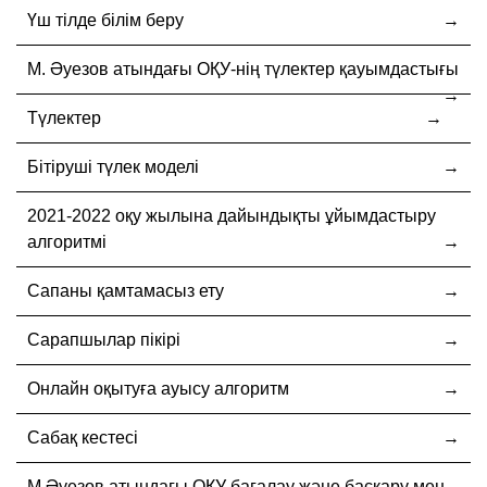
Үш тілде білім беру
М. Әуезов атындағы ОҚУ-нің түлектер қауымдастығы
Түлектер
Бітіруші түлек моделі
2021-2022 оқу жылына дайындықты ұйымдастыру
алгоритмі
Сапаны қамтамасыз ету
Сарапшылар пікірі
Онлайн оқытуға ауысу алгоритм
Сабақ кестесі
М.Әуезов атындағы ОҚУ бағалау және басқару мен