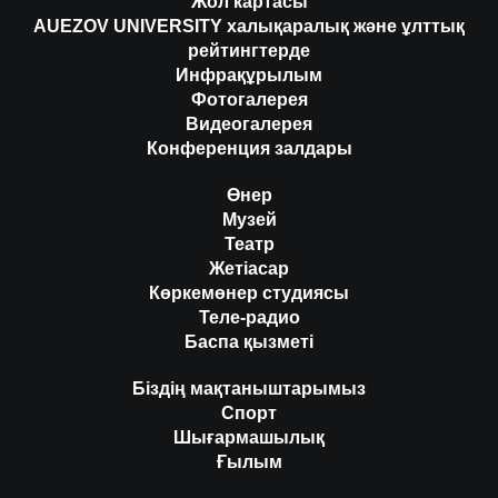
Жол картасы
AUEZOV UNIVERSITY халықаралық және ұлттық
рейтингтерде
Инфрақұрылым
Фотогалерея
Видеогалерея
Конференция залдары
Өнер
Музей
Театр
Жетіасар
Көркемөнер студиясы
Теле-радио
Баспа қызметі
Біздің мақтаныштарымыз
Спорт
Шығармашылық
Ғылым