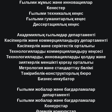
Ғылыми жұмыс және инновациялар
Кенестер
Ғылыми техникалық кеңес
Ғылыми гуманитарлық кеңес
Диссертациялық кеңес
Академиялық ғылымдар департаменті
Кәсіпкерлік және коммерцияландыру департаменті
Кәсіпкерлік және серіктестік орталығы
Технологияларды коммерцияландыру кеңсесі
Технологияларды, инновацияларды қолдау және
зияткерлік меншікті қорғау орталығы
Метрология және стандарттау бөлімі
Тәжірибелік-конструкторлық бюро
Бизнес-инкубатор
Ғылыми жобалар және бағдарламалар
департаменті
Ғылыми жобалар және бағдарламалар
Конкурстар
Әлемдік конкурстар