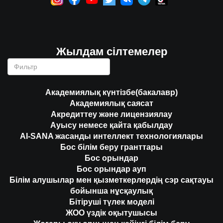
Жылдам сілтемелер
Академиялық күнтізбе(бакалавр)
Академиялық саясат
Акредиттеу және лицензиялау
Ауысу немесе қайта қабылдау
AI-SANA жасанды интеллект технологиялары
Бос білім беру гранттары
Бос орындар
Бос орындар ауп
Білім алушылар мен қызметкерлердің сэр сақтауы
бойынша нұсқаулық
Бітіруші түлек моделі
ЖОО үздік оқытушысы