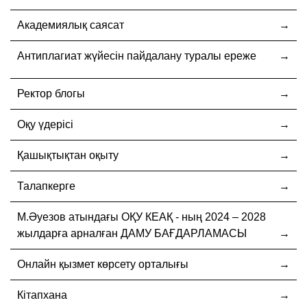
Академиялық саясат
Антиплагиат жүйесін пайдалану туралы ереже
Ректор блогы
Оқу үдерісі
Қашықтықтан оқыту
Талапкерге
М.Әуезов атындағы ОҚУ КЕАҚ - ның 2024 – 2028
жылдарға арналған ДАМУ БАҒДАРЛАМАСЫ
Онлайн қызмет көрсету орталығы
Кітапхана