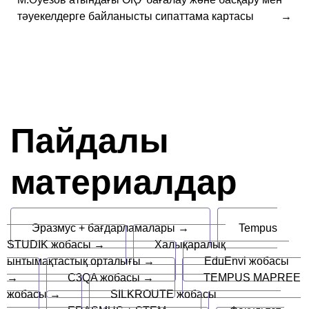
тәуекелдерге байланысты сипаттама картасы
Пайдалы
материалдар
Эразмус + бағдарламалары →
Tempus
STUDIK жобасы →
Халықаралық
ынтымақтастық орталығы →
EduEnvi жобасы
→
C3QA жобасы →
TEMPUS MAPREE
жобасы →
SILKROUTE жобасы