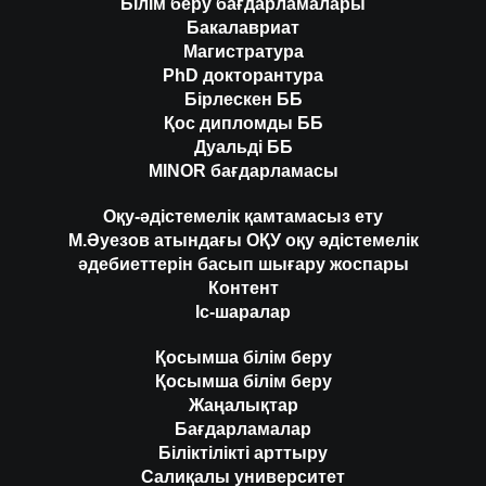
Білім беру бағдарламалары
Бакалавриат
Магистратура
PhD докторантура
Бірлескен ББ
Қос дипломды ББ
Дуальді ББ
MINOR бағдарламасы
Оқу-әдістемелік қамтамасыз ету
М.Әуезов атындағы ОҚУ оқу әдістемелік
әдебиеттерін басып шығару жоспары
Контент
Іс-шаралар
Қосымша білім беру
Қосымша білім беру
Жаңалықтар
Бағдарламалар
Біліктілікті арттыру
Салиқалы университет