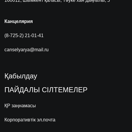
160012, Шымкент қаласы, Тәуке хан даңғылы, 5
Канцелярия
(8-725-2) 21-01-41
canselyarya@mail.ru
Қабылдау
ПАЙДАЛЫ СІЛТЕМЕЛЕР
ҚР заңнамасы
Корпоративтік эл.почта