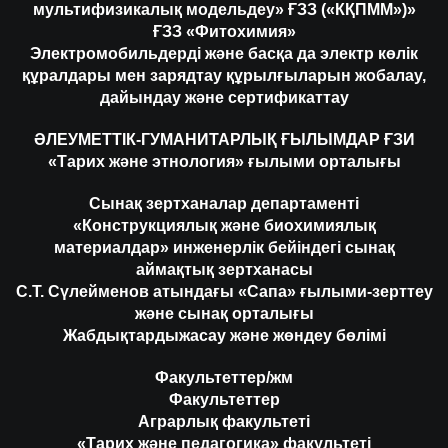
мультифизикалық модельдеу» ҒЗЗ («КҚПММ»)»
ҒЗЗ «Фитохимия»
Электромобильдерді және басқа да электр көлік
құралдары мен зарядтау құрылғыларын жобалау,
дайындау және сертификаттау
ӘЛЕУМЕТТІК-ГУМАНИТАРЛЫҚ ҒЫЛЫМДАР ҒЗИ
«Тарих және этнология» ғылыми орталығы
Сынақ зертханалар департаменті
«Конструкциялық және биохимиялық
материалдар» инженерлік бейіндегі сынақ
аймақтық зертханасы
С.Т. Сүлейменов атындағы «Сапа» ғылыми-зерттеу
және сынақ орталығы
Жабдықтардыжасау және жөндеу бөлімі
Факультеттер/жм
Факультеттер
Аграрлық факультеті
«Тарих және педагогика» факультеті