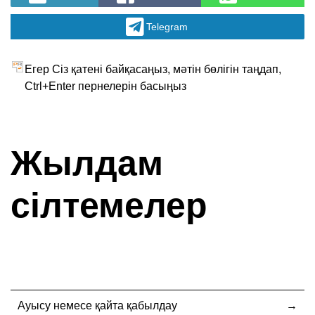
Telegram
Егер Сіз қатені байқасаңыз, мәтін бөлігін таңдап,
Ctrl+Enter пернелерін басыңыз
Жылдам
сілтемелер
Ауысу немесе қайта қабылдау