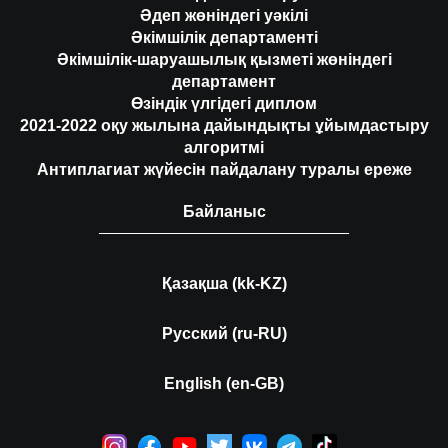
Әдеп жөніндегі уәкілі
Әкімшілік департаменті
Әкімшілік-шаруашылық қызметі жөніндегі
департамент
Өзіндік үлгідегі диплом
2021-2022 оқу жылына дайындықты ұйымдастыру
алгоритмі
Антиплагиат жүйесін пайдалану туралы ереже
Байланыс
Қазақша (kk-KZ)
Русский (ru-RU)
English (en-GB)