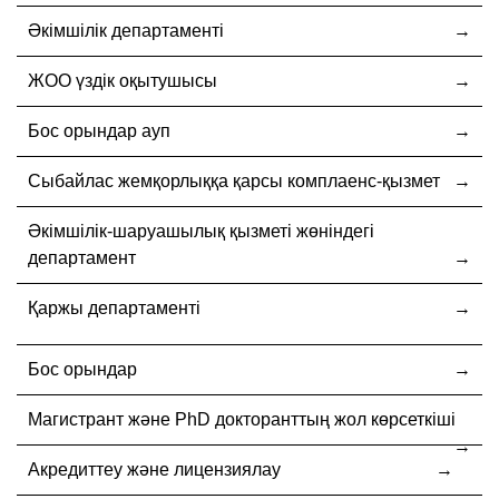
Әкімшілік департаменті
ЖОО үздік оқытушысы
Бос орындар ауп
Cыбайлас жемқорлыққа қарсы комплаенс-қызмет
Әкімшілік-шаруашылық қызметі жөніндегі
департамент
Қаржы департаменті
Бос орындар
Магистрант және PhD докторанттың жол көрсеткіші
Акредиттеу және лицензиялау