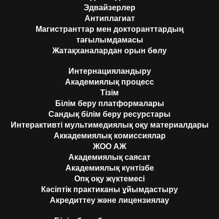
Эдвайзерлер
Антиплагиат
Магистранттар мен докторанттардың
тағылымдамасы
Жатақханалардан орын бөлу
Интернацияландыру
Академиялық процесс
Тізім
Білім беру платформалары
Сандық білім беру ресурстары
Интерактивті мультимедиялық оқу материалдары
Аккадемиялық комиссиялар
ЖОО АЖ
Академиялық саясат
Академиялық күнтізбе
Опқ оқу жүктемесі
Кәсіптік практиканы ұйымдастыру
Акредиттеу және лицензиялау