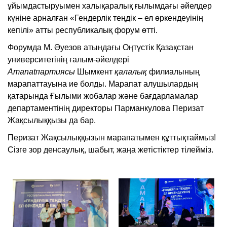
ұйымдастыруымен халықаралық ғылымдағы әйелдер
күніне арналған «Гендерлік теңдік – ел өркендеуінің
кепілі» атты республикалық форум өтті.
Форумда М. Әуезов атындағы Оңтүстік Қазақстан
университетінің ғалым-әйелдері
Amanatпартиясы
Шымкент
қалалық
филиалының
марапаттауына ие болды. Марапат алушылардың
қатарында Ғылыми жобалар және бағдарламалар
департаментінің директоры Парманкулова Перизат
Жақсылыққызы да бар.
Перизат Жақсылыққызын марапатымен құттықтаймыз!
Сізге зор денсаулық, шабыт, жаңа жетістіктер тілейміз.