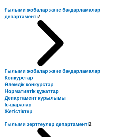
Ғылыми жобалар және бағдарламалар
департаменті
7
Ғылыми жобалар және бағдарламалар
Конкурстар
Әлемдік конкурстар
Нормативтік құжаттар
Департамент құрылымы
Іс-шаралар
Жетістіктер
Ғылыми зерттеулер департаменті
2