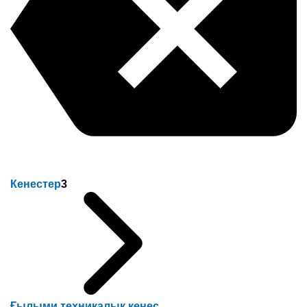
Кенестер
3
Ғылыми техникалық кеңес