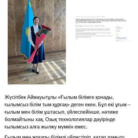
Жүсіпбек Аймауытұлы «Ғылым білімге қонады,
ғылымсыз білім тым құрғақ» деген екен. Бұл екі ұғым –
ғылым мен білім ұштасып, үйлеспейінше, нәтиже
болмайтыны хақ. Озық технологиялар дәуірінде
ғылымсыз алға жылжу мүмкін емес.
Ғылым мен жоғары білімді үйлестіріп, қатар дамыту