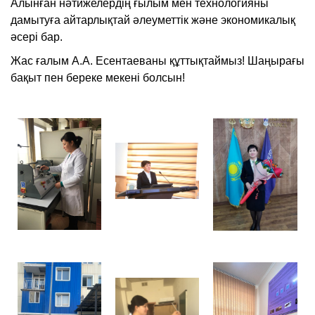
Алынған нәтижелердің ғылым мен технологияны
дамытуға айтарлықтай әлеуметтік және экономикалық
әсері бар.
Жас ғалым А.А. Есентаеваны құттықтаймыз! Шаңырағы
бақыт пен береке мекені болсын!