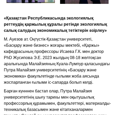
«Қазақстан Республикасында экологиялық
реттеудің қаржылық құралы ретінде экологиялық
салық салудың экономикалық тетіктерін әзірлеу»
М. Ауезов ат. Оңтүстік-Қазақстан университеті,
«Басқару және бизнес» жоғары мектебі, «Қаржы»
кафедрасының профессоры Исаева Г.К. мен доктор
PhD Жусипова Э.Е. 2023 жылдың 08-18 желтоқсан
аралығында Малайзияның Куала-Лумпур қаласындағы
Путра Малайзия университетінің «Басқару және
экономика» факультетінде ғылыми жоба аясында
жоспарланған ғылыми іс-сапарда болып келді.
Барған күнннен бастап олар, Путра Малайзия
университетінің шығу тарихы мен оқытушылық
профессорлық құрамымен, факультеттері, материалды-
техникалық базасымен және кітапханалармен