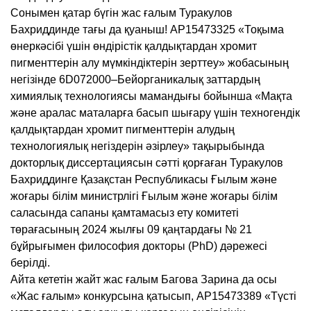
Сонымен қатар бүгін жас ғалым Туракулов
Бахриддинде тағы да қуаныш! АР15473325 «Тоқыма
өнеркәсібі үшін өндірістік қалдықтардан хромит
пигменттерін алу мүмкіндіктерін зерттеу» жобасының
негізінде 6D072000–Бейорганикалық заттардың
химиялық технологиясы мамандығы бойынша «Мақта
және аралас маталарға басып шығару үшін техногендік
қалдықтардан хромит пигменттерін алудың
технологиялық негіздерін әзірлеу» тақырыбында
докторлық диссертациясын сәтті қорғаған Туракулов
Бахриддинге Қазақстан Республикасы Ғылым және
жоғары білім министрлігі Ғылым және жоғары білім
саласында сапаны қамтамасыз ету комитеті
төрағасының 2024 жылғы 09 қаңтардағы № 21
бұйрығымен философия докторы (PhD) дәрежесі
берілді.
Айта кететін жайт жас ғалым Багова Зарина да осы
«Жас ғалым» конкурсына қатысып, AP15473389 «Түсті