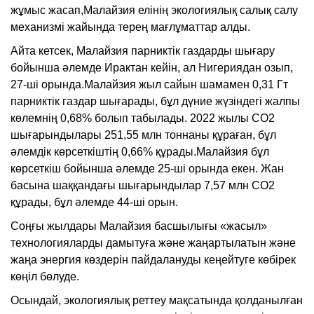
жұмыс жасап,Малайзия елінің экологиялық салық салу
механизмі жайында терең мағлұматтар алды.
Айта кетсек, Малайзия парниктік газдарды шығару
бойынша әлемде Ирактан кейін, ал Нигериядан озып,
27-ші орында.Малайзия жыл сайын шамамен 0,31 Гт
парниктік газдар шығарады, бұл дүние жүзіндегі жалпы
көлемнің 0,68% болып табылады. 2022 жылы CO2
шығарындылары 251,55 млн тоннаны құраған, бұл
әлемдік көрсеткіштің 0,66% құрады.Малайзия бұл
көрсеткіш бойынша әлемде 25-ші орында екен. Жан
басына шаққандағы шығарындылар 7,57 млн ​​СО2
құрады, бұл әлемде 44-ші орын.
Соңғы жылдары Малайзия басшылығы «жасыл»
технологияларды дамытуға және жаңартылатын және
жаңа энергия көздерін пайдалануды кеңейтуге көбірек
көңіл бөлуде.
Осындай, экологиялық реттеу мақсатында қолданылған