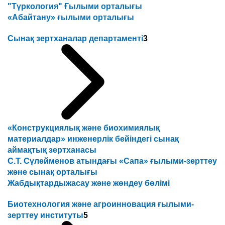
"Түркология" Ғылыми орталығы
«Абайтану» ғылыми орталығы
Сынақ зертханалар департаменті
3
«Конструкциялық және биохимиялық
материалдар» инженерлік бейіндегі сынақ
аймақтық зертханасы
С.Т. Сүлейменов атындағы «Сапа» ғылыми-зерттеу
және сынақ орталығы
Жабдықтардыжасау және жөндеу бөлімі
Биотехнология және агроинновация ғылыми-
зерттеу институты
5