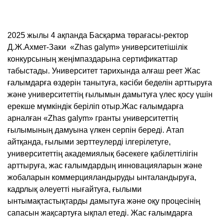
2025 жылы 4 ақпанда Басқарма төрағасы-ректор
Д.Ж.Ахмет-Заки «Zhas galym» университетішілік
конкурсының жеңімпаздарына сертификаттар
табыстады. Университет тарихында алғаш реет Жас
ғалымдарға өздерін танытуға, кәсіби беделін арттыруға
және университеттің ғылымын дамытуға үлес қосу үшін
ерекше мүмкіндік беріліп отыр.Жас ғалымдарға
арналған «Zhas galym» гранты университеттің
ғылымының дамуына үлкен серпін береді. Атап
айтқанда, ғылыми зерттеулерді ілгерілетуге,
университеттің академиялық бәсекеге қабілеттілігін
арттыруға, жас ғалымдардың инновацияларын және
жобаларын коммерцияландыруды ынталандыруға,
кадрлық әлеуетті нығайтуға, ғылыми
ынтымақтастықтарды дамытуға және оқу процесінің
сапасын жақсартуға ықпал етеді. Жас ғалымдарға