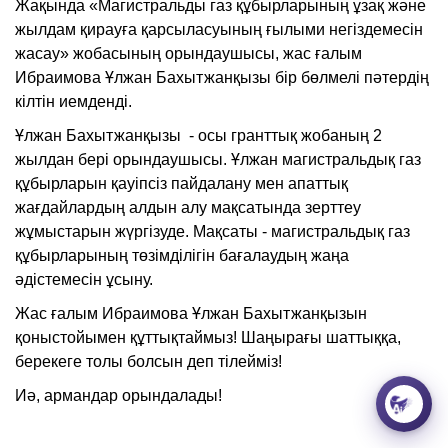
Жақында «Магистральды газ құбырларының ұзақ және
жылдам қирауға қарсыласуының ғылыми негіздемесін
жасау» жобасының орындаушысы, жас ғалым
Ибраимова Ұлжан Бахытжанқызы бір бөлмелі пәтердің
кілтін иемденді.
Ұлжан Бахытжанқызы - осы гранттық жобаның 2
жылдан бері орындаушысы. Ұлжан магистральдық газ
құбырларын қауіпсіз пайдалану мен апаттық
жағдайлардың алдын алу мақсатында зерттеу
жұмыстарын жүргізуде. Мақсаты - магистральдық газ
құбырларының төзімділігін бағалаудың жаңа
әдістемесін ұсыну.
Жас ғалым Ибраимова Ұлжан Бахытжанқызын
қоныстойымен құттықтаймыз! Шаңырағы шаттыққа,
берекеге толы болсын деп тілейміз!
Иә, армандар орындалады!