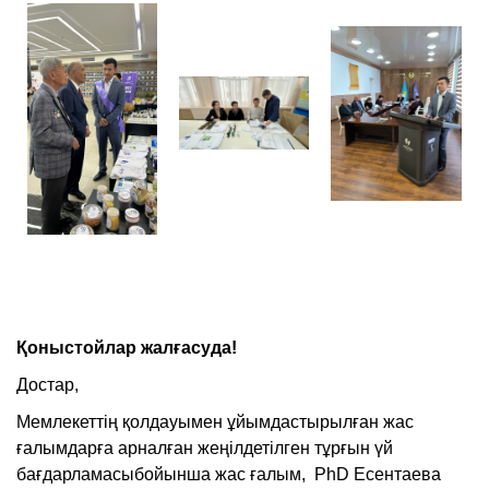
Қоныстойлар жалғасуда!
Достар,
Мемлекеттің қолдауымен ұйымдастырылған жас
ғалым­­дарға арнал­ған жеңілдетілген тұр­ғын үй
бағдарламасыбойынша жас ғалым, PhD Есентаева