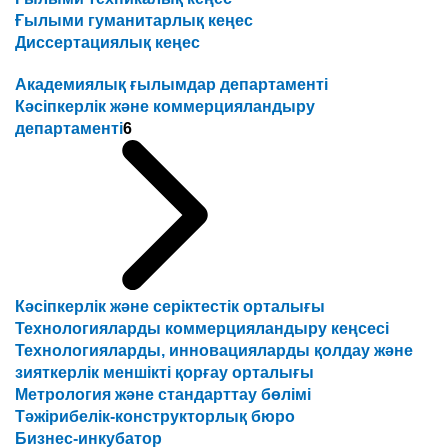
Ғылыми гуманитарлық кеңес
Диссертациялық кеңес
Академиялық ғылымдар департаменті
Кәсіпкерлік және коммерцияландыру
департаменті
6
Кәсіпкерлік және серіктестік орталығы
Технологияларды коммерцияландыру кеңсесі
Технологияларды, инновацияларды қолдау және
зияткерлік меншікті қорғау орталығы
Метрология және стандарттау бөлімі
Тәжірибелік-конструкторлық бюро
Бизнес-инкубатор