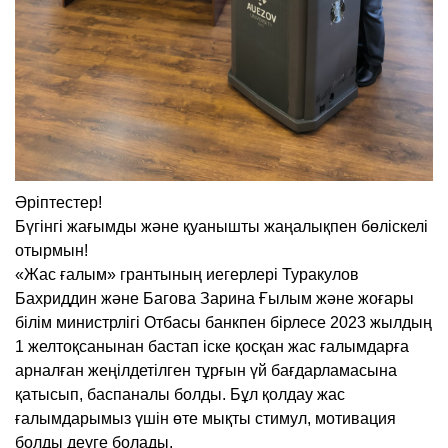
Әріптестер!
Бүгінгі жағымды және қуанышты жаңалықпен бөліскелі
отырмын!
«Жас ғалым» грантының иегерлері Туракулов
Бахриддин және Багова Зарина Ғылым және жоғары
білім министрлігі Отбасы банкпен бірлесе 2023 жылдың
1 желтоқсанынан бастап іске қосқан жас ғалымдарға
арналған жеңілдетілген тұрғын үй бағдарламасына
қатысып, баспаналы болды. Бұл қолдау жас
ғалымдарымыз үшін өте мықты стимул, мотивация
болды деуге болады.