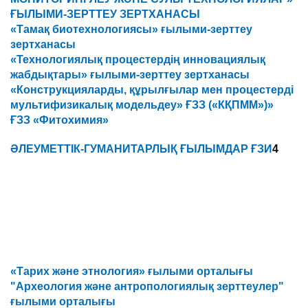
ҒЫЛЫМИ-ЗЕРТТЕУ ЗЕРТХАНАСЫ
«Тамақ биотехнологиясы» ғылыми-зерттеу
зертханасы
«Технологиялық процестердің инновациялық
жабдықтары» ғылыми-зерттеу зертханасы
«Конструкцияларды, құрылғылар мен процестерді
мультифизикалық модельдеу» ҒЗЗ («КҚПММ»)»
ҒЗЗ «Фитохимия»
ӘЛЕУМЕТТІК-ГУМАНИТАРЛЫҚ ҒЫЛЫМДАР ҒЗИ
4
«Тарих және этнология» ғылыми орталығы
"Археология және антропологиялық зерттеулер"
ғылыми орталығы