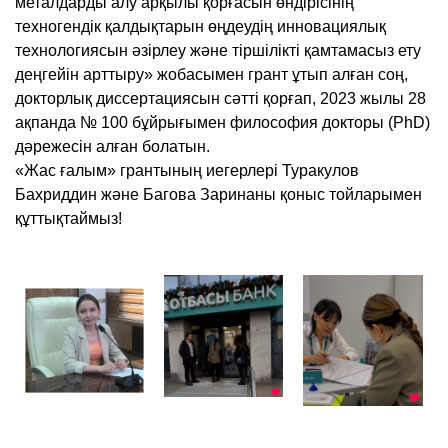
металдарды алу арқылы қорғасын өндірісінің
техногендік қалдықтарын өңдеудің инновациялық
технологиясын әзірлеу және тіршілікті қамтамасыз ету
деңгейін арттыру» жобасымен грант ұтып алған соң,
докторлық диссертациясын сәтті қорғап, 2023 жылы 28
ақпанда № 100 бұйрығымен философия докторы (PhD)
дәрежесін алған болатын.
«Жас ғалым» грантының иегерлері Туракулов
Бахриддин және Багова Заринаны қоныс тойларымен
құттықтаймыз!