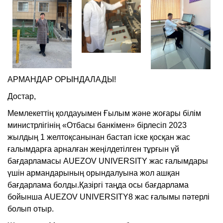
АРМАНДАР ОРЫНДАЛАДЫ!
Достар,
Мемлекеттің қолдауымен Ғылым және жоғары білім
министрлігінің «От­басы банкімен» бірлесіп 2023
жылдың 1 желтоқсанынан бастап іске қосқан жас
ғалым­­дарға арнал­ған жеңілдетілген тұр­ғын үй
бағдарламасы AUEZOV UNIVERSITY жас ғалымдары
үшін армандарының орындалуына жол ашқан
бағдарлама болды.Қазіргі таңда осы бағдарлама
бойынша AUEZOV UNIVERSITY8 жас ғалымы пәтерлі
болып отыр.