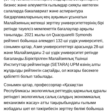
бизнес және әлеуметтік ғылымдар сияқты көптеген
салаларда бакалавриат және аспирантура
бағдарламаларының кең ауқымын ұсынатын
Малайзияның жетекші зерттеу университеттерінің бірі
ретінде тәуелсіз мемлекеттік бағалаулар арқылы
танылады. 2021 жылы ол Quacquarelli Symonds
рейтингі бойынша әлемдегі 132-ші үздік университеті,
сонымен қатар, Азия университеттері арасында 28-ші
және Малайзиядағы 2-ші үздік университет ретінде
бағаланды.Біріктірілген Малайзиялық Үшінші
Институттар рейтингінде (SETARA) UPM өзінің алты
жұлдызды рейтингін сақтайды, ол жоғары бәсекеге
қабілетті болып табылады.
Сонымен қатар, профессорлар «Қазақстан
Республикасы экологиялық реттеудің қаржылық құралы
ретіндегі экологиялық салық салудың экономикалық
механизмін жасау» атты тақырыбындағы ғылыми
жобадағы шет ел тәжірибесін зерттеу бөлімі бойынша