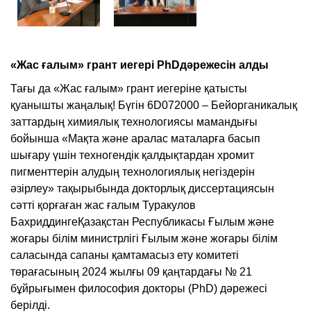
«Жас ғалым» грант иегері
PhDдәре
жесін алды
Тағы да «Жас ғалым» грант иегеріне қатысты
қуанышты жаңалық! Бүгін 6D072000 – Бейорганикалық
заттардың химиялық технологиясы мамандығы
бойынша «Мақта және аралас маталарға басып
шығару үшін техногендік қалдықтардан хромит
пигменттерін алудың технологиялық негіздерін
әзірлеу» тақырыбында докторлық диссертациясын
сәтті қорғаған жас ғалым Туракулов
БахриддингеҚазақстан Республикасы Ғылым және
жоғары білім министрлігі Ғылым және жоғары білім
саласында сапаны қамтамасыз ету комитеті
төрағасының 2024 жылғы 09 қаңтардағы № 21
бұйрығымен философия докторы (PhD) дәрежесі
берілді.