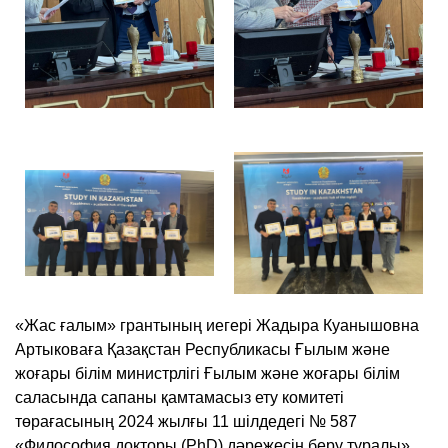
«Жас ғалым» грантының иегері Жадыра Куанышовна
Артыковаға Қазақстан Республикасы Ғылым және
жоғары білім министрлігі Ғылым және жоғары білім
саласында сапаны қамтамасыз ету комитеті
төрағасының 2024 жылғы 11 шілдедегі № 587
«Философия докторы (PhD) дәрежесін беру туралы»