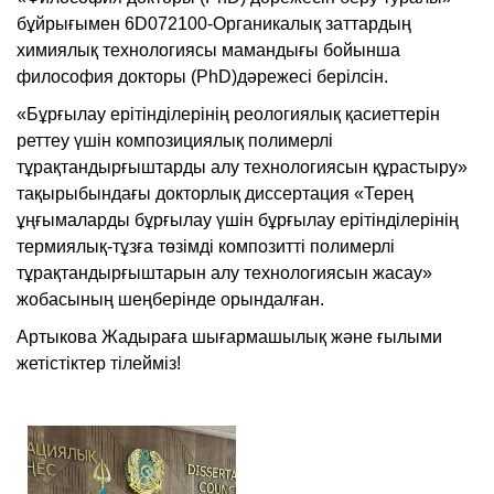
бұйрығымен 6D072100-Органикалық заттардың
химиялық технологиясы мамандығы бойынша
философия докторы (PhD)дәрежесі берілсін.
«Бұрғылау ерітінділерінің реологиялық қасиеттерін
реттеу үшін композициялық полимерлі
тұрақтандырғыштарды алу технологиясын құрастыру»
тақырыбындағы докторлық диссертация «Терең
ұңғымаларды бұрғылау үшін бұрғылау ерітінділерінің
термиялық-тұзға төзімді композитті полимерлі
тұрақтандырғыштарын алу технологиясын жасау»
жобасының шеңберінде орындалған.
Артыкова Жадыраға шығармашылық және ғылыми
жетістіктер тілейміз!