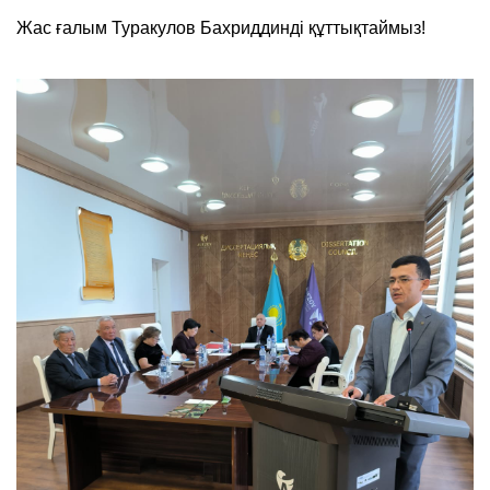
Жас ғалым Туракулов Бахриддинді құттықтаймыз!