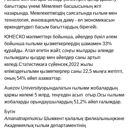
бағыттары үнемі Мемлекет басшысының жіті
назарында. Мемлекетіміздің саясатында ғылым мен
технология, инновациялық даму - ел экономикасын
өркендетудегі басым бағыттардың бірегейі.
ЮНЕСКО мәліметтері бойынша, әйелдер бүкіл әлем
бойынша ғылыми қызметкерлердің шамамен 33%
құрайды. Атап өтетін жайт, соңғы жылдары әлемде
ғылымдағы қыздар мен әйелдер саны артып
келеді.Статистикаға сүйенсек,2022 жылы
еліміздеғылыми қызметкерлер саны 22,5 мыңға жетіпті,
оның 54% әйел азаматтар.
Auezov Universityорындалатын ғылыми жобалардың
қаржы көлемі 5 млрд. теңгеден асып отыр.Осы ғылыми
жобаларды орындаушылардың 51,2% әйел ғалымдар.
Бүгін
Amanatпартиясы
Шымкент
қалалық
филиалыныңжәне
Академиялық ғылым департаментінің