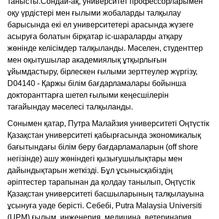
танысты.Сондай-ақ, университет профессорларымен
оқу үрдістері мен ғылыми жобаларды талқылау
барысында екі ел университетері арасында жүзеге
асыруға болатын бірқатар іс-шараларды атқару
жөнінде келісімдер талқыланды. Мәселен, студенттер
мен оқытушылар академиялық ұтқырлығын
ұйымдастыру, бірлескен ғылыми зерттеулер жүргізу,
D04140 - Қаржы білім бағдарламалары бойынша
докторанттарға шетел ғылыми кеңесшілерін
тағайындау мәселесі талқыланды.
Сонымен қатар, Путра Малайзия университеті Оңтүстік
Қазақстан университеті қабырғасында экономикалық
бағытындағы білім беру бағдарламаларын (off shore
негізінде) ашу жөніндегі қызығушылықтары мен
дайындықтарын жеткізді. Бұл ұсынысқабіздің
әріптестер тарапынан да қолдау танылып, Оңтүстік
Қазақстан университеті басшыларының талқылауына
ұсынуға уәде берісті. Себебі, Putra Malaysia Universiti
(UPM) ғылым, инженерия, медицина, ветеринария,