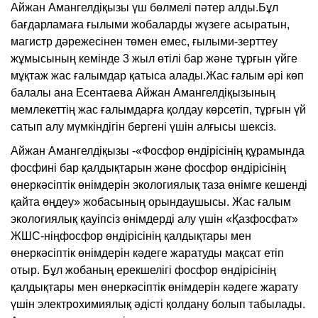
Айжан Амангелдіқызы үш бөлмелі пәтер алды.Бұл
бағдарламаға ғылыми жобаларды жүзеге асыратын,
магистр дәрежесінен төмен емес, ғылыми-зерттеу
жұмысының кемінде 3 жыл өтілі бар және тұрғын үйге
мұқтаж жас ғалымдар қатыса алады.Жас ғалым әрі көп
балалы ана Есентаева Айжан Амангелдіқызының
мемлекеттің жас ғалымдарға қолдау көрсетіп, тұрғын үй
сатып алу мүмкіндігін бергені үшін алғысы шексіз.
Айжан Амангелдіқызы -«Фосфор өндірісінің құрамында
фосфині бар қалдықтарын және фосфор өндірісінің
өнеркәсіптік өнімдерін экологиялық таза өнімге кешенді
қайта өңдеу» жобасының орындаушысы. Жас ғалым
экологиялық қауіпсіз өнімдерді алу үшін «Қазфосфат»
ЖШС-ніңфосфор өндірісінің қалдықтары мен
өнеркәсіптік өнімдерін кәдеге жаратуды мақсат етіп
отыр. Бұл жобаның ерекшелігі фосфор өндірісінің
қалдықтары мен өнеркәсіптік өнімдерін кәдеге жарату
үшін электрохимиялық әдісті қолдану болып табылады.