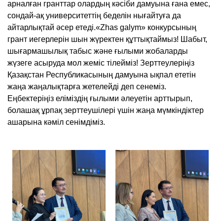
арналған гранттар олардың кәсіби дамуына ғана емес,
сондай-ақ университеттің беделін нығайтуға да
айтарлықтай әсер етеді.«Zhas galym» конкурсының
грант иегерлерін шын жүректен құттықтаймыз! Шабыт,
шығармашылық табыс және ғылыми жобаларды
жүзеге асыруда мол жеміс тілейміз! Зерттеулеріңіз
Қазақстан Республикасының дамуына ықпал ететін
жаңа жаңалықтарға жетелейді деп сенеміз.
Еңбектеріңіз еліміздің ғылыми әлеуетін арттырып,
болашақ ұрпақ зерттеушілері үшін жаңа мүмкіндіктер
ашарына кәміл сенімдіміз.