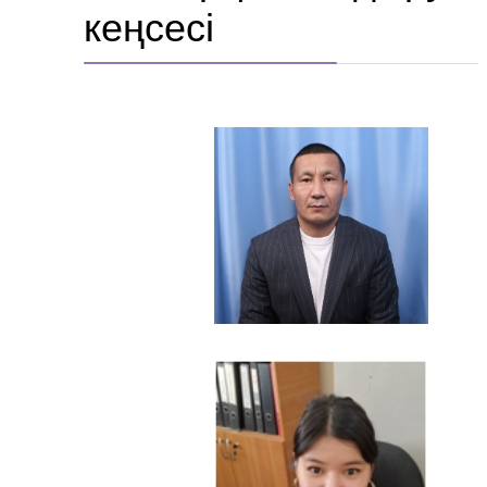
кеңсесі