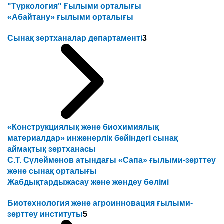
"Түркология" Ғылыми орталығы
«Абайтану» ғылыми орталығы
Сынақ зертханалар департаменті
3
«Конструкциялық және биохимиялық
материалдар» инженерлік бейіндегі сынақ
аймақтық зертханасы
С.Т. Сүлейменов атындағы «Сапа» ғылыми-зерттеу
және сынақ орталығы
Жабдықтардыжасау және жөндеу бөлімі
Биотехнология және агроинновация ғылыми-
зерттеу институты
5