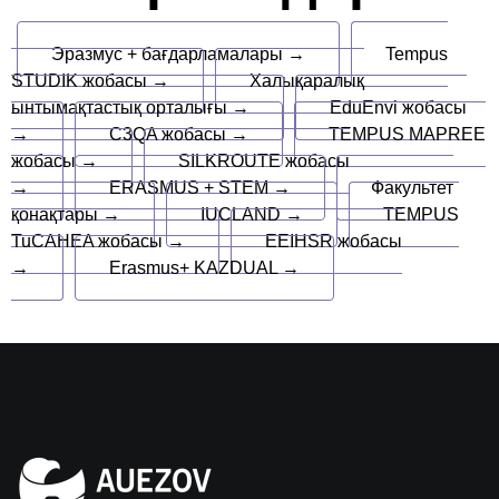
Эразмус + бағдарламалары →
Tempus
STUDIK жобасы →
Халықаралық
ынтымақтастық орталығы →
EduEnvi жобасы
→
C3QA жобасы →
TEMPUS MAPREE
жобасы →
SILKROUTE жобасы
→
ERASMUS + STEM →
Факультет
қонақтары →
IUCLAND →
TEMPUS
TuCAHEA жобасы →
EEIHSR жобасы
→
Erasmus+ KAZDUAL →