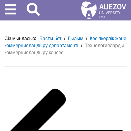
Сіз мындасыз:
Басты бет
/
Ғылым
/
Кәсіпкерлік және
коммерцияландыру департаменті
/
Технологияларды
коммерцияландыру кеңсесі