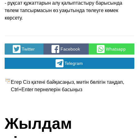
- рұқсат құжаттарын алу қалыптастыру барысында
төлем тапсырмасын өз уақытында төлеуге көмек
көрсету.
Twitter
Facebook
Whatsapp
Telegram
Егер Сіз қатені байқасаңыз, мәтін бөлігін таңдап,
Ctrl+Enter пернелерін басыңыз
Жылдам