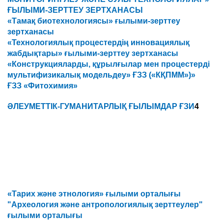
ҒЫЛЫМИ-ЗЕРТТЕУ ЗЕРТХАНАСЫ
«Тамақ биотехнологиясы» ғылыми-зерттеу
зертханасы
«Технологиялық процестердің инновациялық
жабдықтары» ғылыми-зерттеу зертханасы
«Конструкцияларды, құрылғылар мен процестерді
мультифизикалық модельдеу» ҒЗЗ («КҚПММ»)»
ҒЗЗ «Фитохимия»
ӘЛЕУМЕТТІК-ГУМАНИТАРЛЫҚ ҒЫЛЫМДАР ҒЗИ
4
«Тарих және этнология» ғылыми орталығы
"Археология және антропологиялық зерттеулер"
ғылыми орталығы