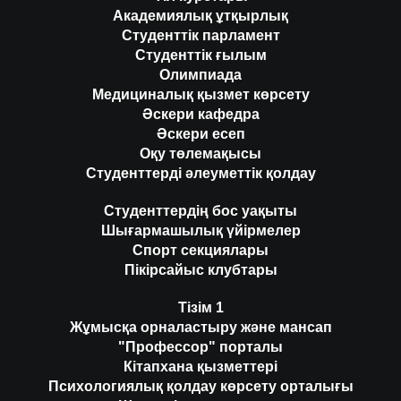
Академиялық ұтқырлық
Студенттік парламент
Студенттік ғылым
Олимпиада
Медициналық қызмет көрсету
Әскери кафедра
Әскери есеп
Оқу төлемақысы
Студенттерді әлеуметтік қолдау
Студенттердің бос уақыты
Шығармашылық үйірмелер
Спорт секциялары
Пікірсайыс клубтары
Тізім 1
Жұмысқа орналастыру және мансап
"Профессор" порталы
Кітапхана қызметтері
Психологиялық қолдау көрсету орталығы