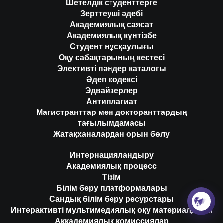
Шетелдік студенттерге
Зерттеуші әдебі
Академиялық саясат
Академиялық күнтізбе
Студент нұсқаулығы
Оқу сабақтарының кестесі
Элективті пәндер каталогы
Әдеп кодексі
Эдвайзерлер
Антиплагиат
Магистранттар мен докторанттардың
тағылымдамасы
Жатақханалардан орын бөлу
Интернацияландыру
Академиялық процесс
Тізім
Білім беру платформалары
Сандық білім беру ресурстары
Интерактивті мультимедиялық оқу материалдары
Аккадемиялық комиссиялар