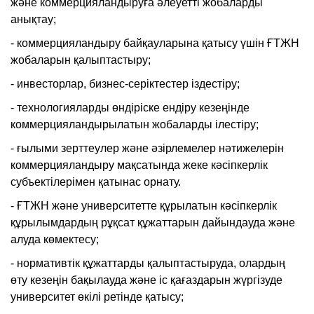
және коммерцияландыруға әлеуетті жобаларды
анықтау;
- коммерцияландыру байқауларына қатысу үшін ҒТЖН
жобаларын қалыптастыру;
- инвесторлар, бизнеc-серіктестер іздестіру;
- технологияларды өндіріске ендіру кезеңінде
коммерцияландырылатын жобаларды ілестіру;
- ғылыми зерттеулер және әзірлемелер нәтижелерін
коммерцияландыру мақсатында жеке кәсіпкерлік
субъектілерімен қатынас орнату.
- ҒТЖН және университетте құрылатын кәсіпкерлік
құрылымдардың рұқсат құжаттарын дайындауда және
алуда көмектесу;
- нормативтік құжаттарды қалыптастыруда, олардың
өту кезеңін бақылауда және іс қағаздарын жүргізуде
университет өкілі ретінде қатысу;