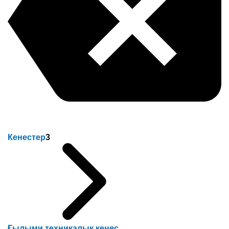
Кенестер
3
Ғылыми техникалық кеңес