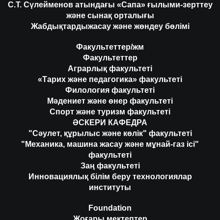
С.Т. Сүлейменов атындағы «Сапа» ғылыми-зерттеу
және сынақ орталығы
Жабдықтардыжасау және жөндеу бөлімі
Факультеттер/жм
Факультеттер
Аграрлық факультеті
«Тарих және педагогика» факультеті
Филология факультеті
Мәдениет және өнер факультеті
Спорт және туризм факультеті
ӘСКЕРИ КАФЕДРА
"Сәулет, құрылыс және көлік" факультеті
"Механика, машина жасау және мұнай-газ ісі"
факультеті
Заң факультеті
Инновациялық білім беру технологиялар
институты
Foundation
Жоғары мектептер