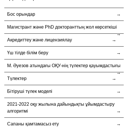
Бос орындар
Магистрант және PhD докторанттың жол көрсеткіші
Акредиттеу және лицензиялау
Үш тілде білім беру
М. Әуезов атындағы ОҚУ-нің түлектер қауымдастығы
Түлектер
Бітіруші түлек моделі
2021-2022 оқу жылына дайындықты ұйымдастыру
алгоритмі
Сапаны қамтамасыз ету