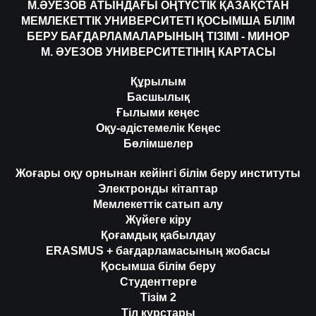
М.ӘУЕЗОВ АТЫНДАҒЫ ОҢТҮСТІК ҚАЗАҚСТАН
МЕМЛЕКЕТТІК УНИВЕРСИТЕТІ ҚОСЫМША БІЛІМ
БЕРУ БАҒДАРЛАМАЛАРЫНЫҢ ТІЗІМІ - МИНОР
М. ӘУЕЗОВ УНИВЕРСИТЕТІНІҢ КАРТАСЫ
Құрылым
Басшылық
Ғылыми кеңес
Оқу-әдістемелік Кеңес
Бөлімшелер
Жоғары оқу орнынан кейінгі білім беру институты
Электронды кітаптар
Мемлекеттік сатып алу
Жүйеге кіру
Қоғамдық қабылдау
ERASMUS + бағдарламасының жобасы
Қосымша білім беру
Студенттерге
Тізім 2
Тіл курстары