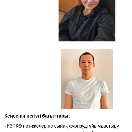
Кеңсенің негізгі бағыттары:
- ҒЗТКӘ нәтижелеріне сынақ жүргізуді ұйымдастыру