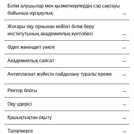
Білім алушылар мен қызметкерлердің сэр сақтауы
бойынша нұсқаулық
Жоғары оқу орнынан кейінгі білім беру
институтының академиялық күнтізбесі
Әдеп жөніндегі уәкілі
Академиялық саясат
Антиплагиат жүйесін пайдалану туралы ереже
Ректор блогы
Оқу үдерісі
Қашықтықтан оқыту
Талапкерге