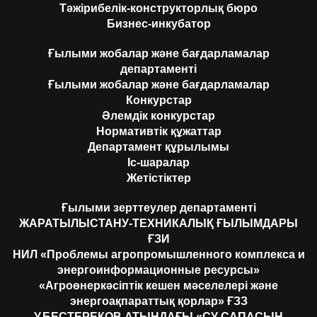
Тәжірибелік-конструкторлық бюро
Бизнес-инкубатор
Ғылыми жобалар және бағдарламалар
департаменті
Ғылыми жобалар және бағдарламалар
Конкурстар
Әлемдік конкурстар
Нормативтік құжаттар
Департамент құрылымы
Іс-шаралар
Жетістіктер
Ғылыми зерттеулер департаменті
ЖАРАТЫЛЫСТАНУ-ТЕХНИКАЛЫҚ ҒЫЛЫМДАРЫ
ҒЗИ
НИЛ «Проблемы агропромышленного комплекса и
энергоинформационные ресурсы»
«Агроөнеркәсіптік кешен мәселелері және
энергоақпараттық қорлар» ҒЗЗ
У.БЕСТЕРЕКОВ АТЫНДАҒЫ «СУ САПАСЫН