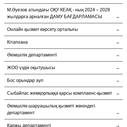
М.Әуезов атындағы ОҚУ КЕАҚ - ның 2024 – 2028
жылдарға арналған ДАМУ БАҒДАРЛАМАСЫ
Онлайн қызмет көрсету орталығы
Кітапхана
Әкімшілік департаменті
ЖОО үздік оқытушысы
Бос орындар ауп
Cыбайлас жемқорлыққа қарсы комплаенс-қызмет
Әкімшілік-шаруашылық қызметі жөніндегі
департамент
Қаржы департаменті