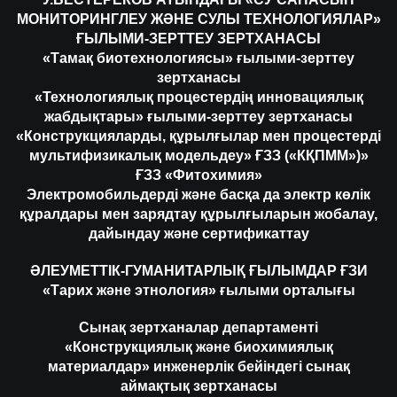
МОНИТОРИНГЛЕУ ЖӘНЕ СУЛЫ ТЕХНОЛОГИЯЛАР»
ҒЫЛЫМИ-ЗЕРТТЕУ ЗЕРТХАНАСЫ
«Тамақ биотехнологиясы» ғылыми-зерттеу
зертханасы
«Технологиялық процестердің инновациялық
жабдықтары» ғылыми-зерттеу зертханасы
«Конструкцияларды, құрылғылар мен процестерді
мультифизикалық модельдеу» ҒЗЗ («КҚПММ»)»
ҒЗЗ «Фитохимия»
Электромобильдерді және басқа да электр көлік
құралдары мен зарядтау құрылғыларын жобалау,
дайындау және сертификаттау
ӘЛЕУМЕТТІК-ГУМАНИТАРЛЫҚ ҒЫЛЫМДАР ҒЗИ
«Тарих және этнология» ғылыми орталығы
Сынақ зертханалар департаменті
«Конструкциялық және биохимиялық
материалдар» инженерлік бейіндегі сынақ
аймақтық зертханасы