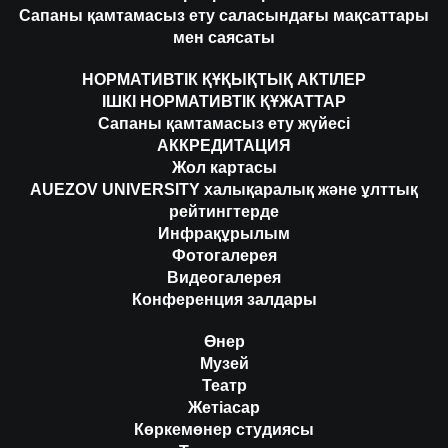
Сапаны қамтамасыз ету саласындағы мақсаттары
мен саясаты
НОРМАТИВТІК ҚҰҚЫҚТЫҚ АКТІЛЕР
ІШКІ НОРМАТИВТІК ҚҰЖАТТАР
Сапаны қамтамасыз ету жүйесі
АККРЕДИТАЦИЯ
Жол картасы
AUEZOV UNIVERSITY халықаралық және ұлттық
рейтингтерде
Инфрақұрылым
Фотогалерея
Видеогалерея
Конференция залдары
Өнер
Музей
Театр
Жетіасар
Көркемөнер студиясы