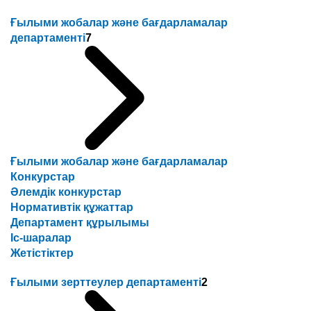
Ғылыми жобалар және бағдарламалар
департаменті
7
Ғылыми жобалар және бағдарламалар
Конкурстар
Әлемдік конкурстар
Нормативтік құжаттар
Департамент құрылымы
Іс-шаралар
Жетістіктер
Ғылыми зерттеулер департаменті
2