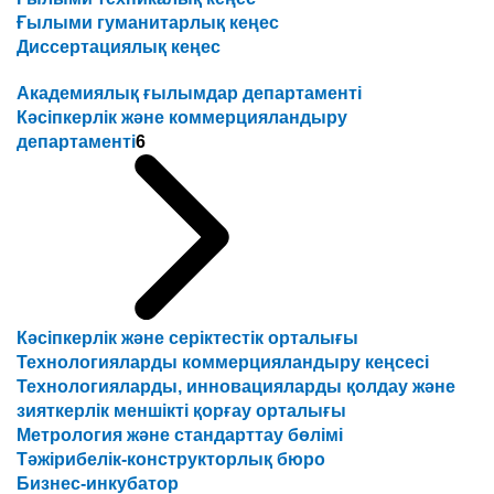
Ғылыми гуманитарлық кеңес
Диссертациялық кеңес
Академиялық ғылымдар департаменті
Кәсіпкерлік және коммерцияландыру
департаменті
6
Кәсіпкерлік және серіктестік орталығы
Технологияларды коммерцияландыру кеңсесі
Технологияларды, инновацияларды қолдау және
зияткерлік меншікті қорғау орталығы
Метрология және стандарттау бөлімі
Тәжірибелік-конструкторлық бюро
Бизнес-инкубатор