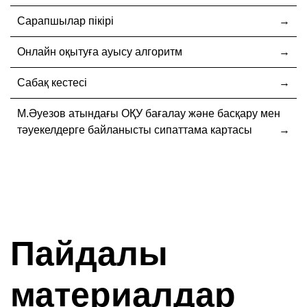
Сарапшылар пікірі
Онлайн оқытуға ауысу алгоритм
Сабақ кестесі
М.Әуезов атындағы ОҚУ бағалау және басқару мен
тәуекелдерге байланысты сипаттама картасы
Пайдалы
материалдар