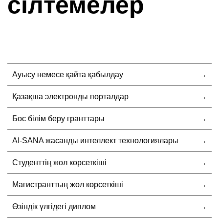
сілтемелер
Ауысу немесе қайта қабылдау
Қазақша электронды порталдар
Бос білім беру гранттары
AI-SANA жасанды интеллект технологиялары
Студенттің жол көрсеткіші
Магистранттың жол көрсеткіші
Өзіндік үлгідегі диплом