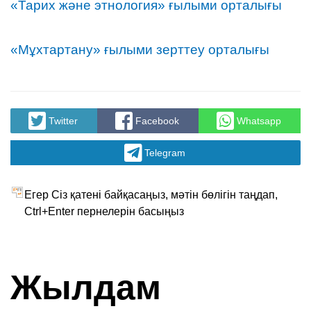
«Тарих және этнология» ғылыми орталығы
«Мұхтартану» ғылыми зерттеу орталығы
Twitter
Facebook
Whatsapp
Telegram
Егер Сіз қатені байқасаңыз, мәтін бөлігін таңдап,
Ctrl+Enter пернелерін басыңыз
Жылдам