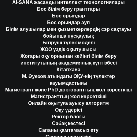
AI-SANA жасанды интеллект технологиялары
Бос білім беру гранттары
Бос орындар
Бос орындар ауп
Білім алушылар мен қызметкерлердің сэр сақтауы
бойынша нұсқаулық
Бітіруші түлек моделі
ЖОО үздік оқытушысы
Жоғары оқу орнынан кейінгі білім беру
институтының академиялық күнтізбесі
Кітапхана
М. Әуезов атындағы ОҚУ-нің түлектер
қауымдастығы
Магистрант және PhD докторанттың жол көрсеткіші
Магистранттың жол көрсеткіші
Онлайн оқытуға ауысу алгоритм
Оқу үдерісі
Ректор блогы
Сабақ кестесі
Сапаны қамтамасыз ету
Сарапшылар пікірі