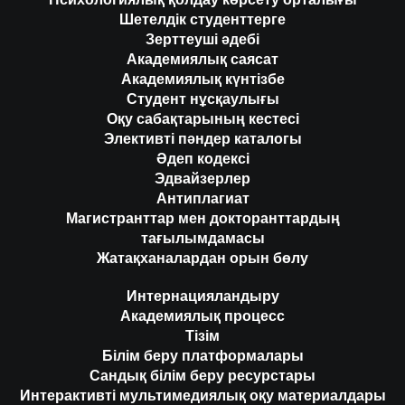
Шетелдік студенттерге
Зерттеуші әдебі
Академиялық саясат
Академиялық күнтізбе
Студент нұсқаулығы
Оқу сабақтарының кестесі
Элективті пәндер каталогы
Әдеп кодексі
Эдвайзерлер
Антиплагиат
Магистранттар мен докторанттардың
тағылымдамасы
Жатақханалардан орын бөлу
Интернацияландыру
Академиялық процесс
Тізім
Білім беру платформалары
Сандық білім беру ресурстары
Интерактивті мультимедиялық оқу материалдары