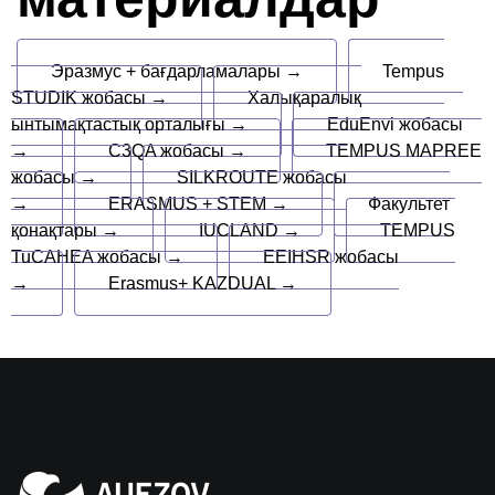
Эразмус + бағдарламалары →
Tempus
STUDIK жобасы →
Халықаралық
ынтымақтастық орталығы →
EduEnvi жобасы
→
C3QA жобасы →
TEMPUS MAPREE
жобасы →
SILKROUTE жобасы
→
ERASMUS + STEM →
Факультет
қонақтары →
IUCLAND →
TEMPUS
TuCAHEA жобасы →
EEIHSR жобасы
→
Erasmus+ KAZDUAL →