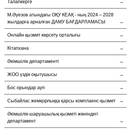
Талапкерге
М.Әуезов атындағы ОҚУ КЕАҚ - ның 2024 – 2028
жылдарға арналған ДАМУ БАҒДАРЛАМАСЫ
Онлайн қызмет көрсету орталығы
Кітапхана
Әкімшілік департаменті
ЖОО үздік оқытушысы
Бос орындар ауп
Cыбайлас жемқорлыққа қарсы комплаенс-қызмет
Әкімшілік-шаруашылық қызметі жөніндегі
департамент