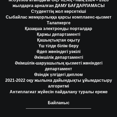
жылдарға арналған ДАМУ БАҒДАРЛАМАСЫ
Студенттің жол көрсеткіші
Сыбайлас жемқорлыққа қарсы комплаенс-қызмет
Талапкерге
Қазақша электронды порталдар
Қаржы департаменті
Қашықтықтан оқыту
Үш тілде білім беру
Әдеп жөніндегі уәкілі
Әкімшілік департаменті
Әкімшілік-шаруашылық қызметі жөніндегі
департамент
Өзіндік үлгідегі диплом
2021-2022 оқу жылына дайындықты ұйымдастыру
алгоритмі
Антиплагиат жүйесін пайдалану туралы ереже
Байланыс