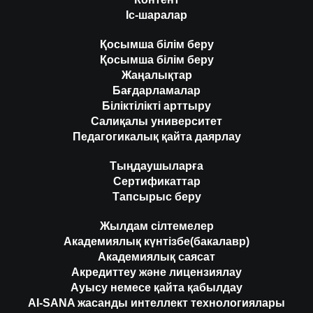
Іс-шаралар
Қосымша білім беру
Қосымша білім беру
Жаңалықтар
Бағдарламалар
Біліктілікті арттыру
Салиқалы университет
Педагогикалық қайта даярлау
Тыңдаушыларға
Сертификаттар
Тапсырыс беру
Жылдам сілтемелер
Академиялық күнтізбе(бакалавр)
Академиялық саясат
Акредиттеу және лицензиялау
Ауысу немесе қайта қабылдау
AI-SANA жасанды интеллект технологиялары