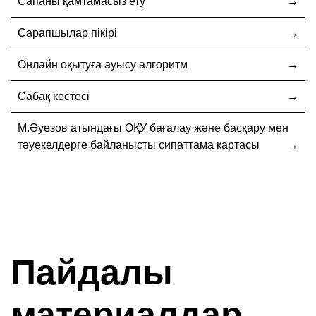
Сапаны қамтамасыз ету
Сарапшылар пікірі
Онлайн оқытуға ауысу алгоритм
Сабақ кестесі
М.Әуезов атындағы ОҚУ бағалау және басқару мен
тәуекелдерге байланысты сипаттама картасы
Пайдалы
материалдар