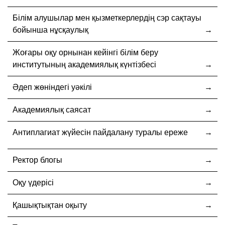
Білім алушылар мен қызметкерлердің сэр сақтауы
бойынша нұсқаулық
Жоғары оқу орнынан кейінгі білім беру
институтының академиялық күнтізбесі
Әдеп жөніндегі уәкілі
Академиялық саясат
Антиплагиат жүйесін пайдалану туралы ереже
Ректор блогы
Оқу үдерісі
Қашықтықтан оқыту