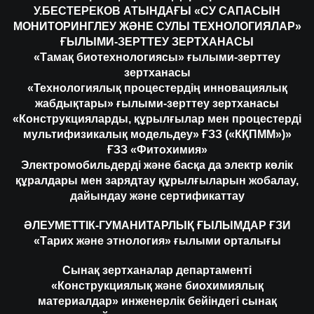
У.БЕСТЕРЕКОВ АТЫНДАҒЫ «СУ САПАСЫН
МОНИТОРИНГЛЕУ ЖӘНЕ СУЛЫ ТЕХНОЛОГИЯЛАР»
ҒЫЛЫМИ-ЗЕРТТЕУ ЗЕРТХАНАСЫ
«Тамақ биотехнологиясы» ғылыми-зерттеу
зертханасы
«Технологиялық процестердің инновациялық
жабдықтары» ғылыми-зерттеу зертханасы
«Конструкцияларды, құрылғылар мен процестерді
мультифизикалық модельдеу» ҒЗЗ («КҚПММ»)»
ҒЗЗ «Фитохимия»
Электромобильдерді және басқа да электр көлік
құралдары мен зарядтау құрылғыларын жобалау,
дайындау және сертификаттау
ӘЛЕУМЕТТІК-ГУМАНИТАРЛЫҚ ҒЫЛЫМДАР ҒЗИ
«Тарих және этнология» ғылыми орталығы
Сынақ зертханалар департаменті
«Конструкциялық және биохимиялық
материалдар» инженерлік бейіндегі сынақ