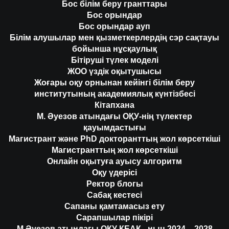
Бос білім беру гранттары
Бос орындар
Бос орындар ауп
Білім алушылар мен қызметкерлердің сэр сақтауы
бойынша нұсқаулық
Бітіруші түлек моделі
ЖОО үздік оқытушысы
Жоғары оқу орнынан кейінгі білім беру
институтының академиялық күнтізбесі
Кітапхана
М. Әуезов атындағы ОҚУ-нің түлектер
қауымдастығы
Магистрант және PhD докторанттың жол көрсеткіші
Магистранттың жол көрсеткіші
Онлайн оқытуға ауысу алгоритм
Оқу үдерісі
Ректор блогы
Сабақ кестесі
Сапаны қамтамасыз ету
Сарапшылар пікірі
М.Әуезов атындағы ОҚУ КЕАҚ - ның 2024 – 2028