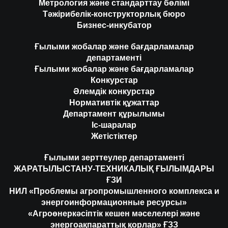
Метрология және стандарттау бөлімі
Тәжірибелік-конструкторлық бюро
Бизнес-инкубатор
Ғылыми жобалар және бағдарламалар
департаменті
Ғылыми жобалар және бағдарламалар
Конкурстар
Әлемдік конкурстар
Нормативтік құжаттар
Департамент құрылымы
Іс-шаралар
Жетістіктер
Ғылыми зерттеулер департаменті
ЖАРАТЫЛЫСТАНУ-ТЕХНИКАЛЫҚ ҒЫЛЫМДАРЫ
ҒЗИ
НИЛ «Проблемы агропромышленного комплекса и
энергоинформационные ресурсы»
«Агроөнеркәсіптік кешен мәселелері және
энергоақпараттық қорлар» ҒЗЗ