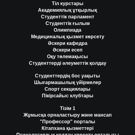
Тіл курстары
Академиялық ұтқырлық
Студенттік парламент
Студенттік ғылым
Олимпиада
Медициналық қызмет көрсету
Әскери кафедра
Әскери есеп
Оқу төлемақысы
Студенттерді әлеуметтік қолдау
Студенттердің бос уақыты
Шығармашылық үйірмелер
Спорт секциялары
Пікірсайыс клубтары
Тізім 1
Жұмысқа орналастыру және мансап
"Профессор" порталы
Кітапхана қызметтері
Психологиялық қолдау көрсету орталығы