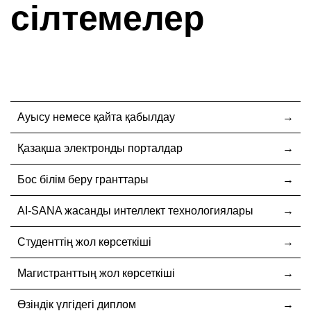
сілтемелер
Ауысу немесе қайта қабылдау
Қазақша электронды порталдар
Бос білім беру гранттары
AI-SANA жасанды интеллект технологиялары
Студенттің жол көрсеткіші
Магистранттың жол көрсеткіші
Өзіндік үлгідегі диплом