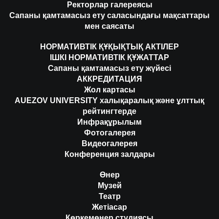
Ректорлар галереясы
Сапаны қамтамасыз ету саласындағы мақсаттары
мен саясаты
НОРМАТИВТІК ҚҰҚЫҚТЫҚ АКТІЛЕР
ІШКІ НОРМАТИВТІК ҚҰЖАТТАР
Сапаны қамтамасыз ету жүйесі
АККРЕДИТАЦИЯ
Жол картасы
AUEZOV UNIVERSITY халықаралық және ұлттық
рейтингтерде
Инфрақұрылым
Фотогалерея
Видеогалерея
Конференция залдары
Өнер
Музей
Театр
Жетіасар
Көркемөнер студиясы