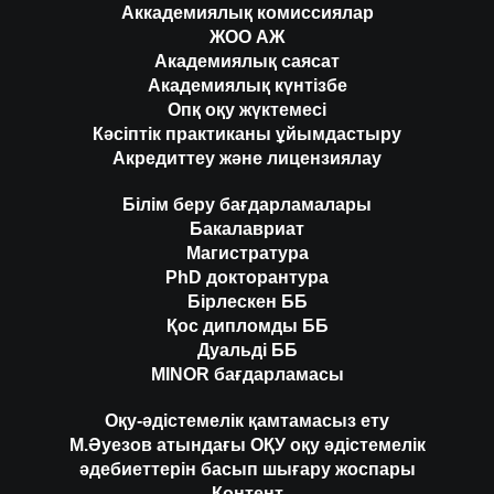
Аккадемиялық комиссиялар
ЖОО АЖ
Академиялық саясат
Академиялық күнтізбе
Опқ оқу жүктемесі
Кәсіптік практиканы ұйымдастыру
Акредиттеу және лицензиялау
Білім беру бағдарламалары
Бакалавриат
Магистратура
PhD докторантура
Бірлескен ББ
Қос дипломды ББ
Дуальді ББ
MINOR бағдарламасы
Оқу-әдістемелік қамтамасыз ету
М.Әуезов атындағы ОҚУ оқу әдістемелік
әдебиеттерін басып шығару жоспары
Контент