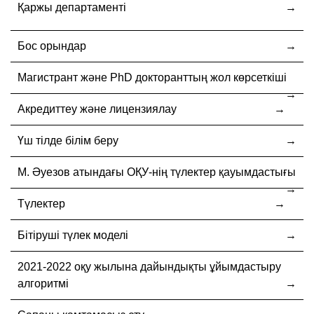
Қаржы департаменті
Бос орындар
Магистрант және PhD докторанттың жол көрсеткіші
Акредиттеу және лицензиялау
Үш тілде білім беру
М. Әуезов атындағы ОҚУ-нің түлектер қауымдастығы
Түлектер
Бітіруші түлек моделі
2021-2022 оқу жылына дайындықты ұйымдастыру
алгоритмі