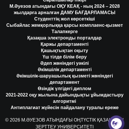
М.Әуезов атындағы ОҚУ КЕАҚ - ның 2024 – 2028
жылдарға арналған ДАМУ БАҒДАРЛАМАСЫ
Студенттің жол көрсеткіші
Сыбайлас жемқорлыққа қарсы комплаенс-қызмет
Талапкерге
Қазақша электронды порталдар
Қаржы департаменті
Қашықтықтан оқыту
Үш тілде білім беру
Әдеп жөніндегі уәкілі
Әкімшілік департаменті
Әкімшілік-шаруашылық қызметі жөніндегі
департамент
Өзіндік үлгідегі диплом
2021-2022 оқу жылына дайындықты ұйымдастыру
алгоритмі
Антиплагиат жүйесін пайдалану туралы ереже
© 2026 М.ӘУЕЗОВ АТЫНДАҒЫ ОҢТҮСТІК ҚАЗАҚСТАН
ЗЕРТТЕУ УНИВЕРСИТЕТІ