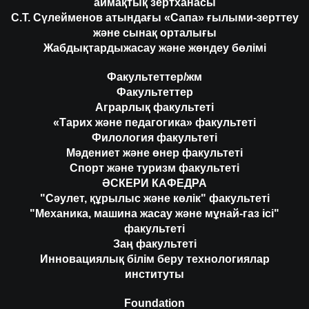
аймақтық зертханасы
С.Т. Сүлейменов атындағы «Сапа» ғылыми-зерттеу
және сынақ орталығы
Жабдықтардыжасау және жөндеу бөлімі
Факультеттер/жм
Факультеттер
Аграрлық факультеті
«Тарих және педагогика» факультеті
Филология факультеті
Мәдениет және өнер факультеті
Спорт және туризм факультеті
ӘСКЕРИ КАФЕДРА
"Сәулет, құрылыс және көлік" факультеті
"Механика, машина жасау және мұнай-газ ісі"
факультеті
Заң факультеті
Инновациялық білім беру технологиялар
институты
Foundation