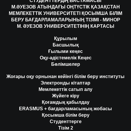
СТУДЕНТТЕРДІҢ БАСТАМАСЫ
М.ӘУЕЗОВ АТЫНДАҒЫ ОҢТҮСТІК ҚАЗАҚСТАН
МЕМЛЕКЕТТІК УНИВЕРСИТЕТІ ҚОСЫМША БІЛІМ
БЕРУ БАҒДАРЛАМАЛАРЫНЫҢ ТІЗІМІ - МИНОР
М. ӘУЕЗОВ УНИВЕРСИТЕТІНІҢ КАРТАСЫ
Құрылым
Басшылық
Ғылыми кеңес
Оқу-әдістемелік Кеңес
Бөлімшелер
Жоғары оқу орнынан кейінгі білім беру институты
Электронды кітаптар
Мемлекеттік сатып алу
Жүйеге кіру
Қоғамдық қабылдау
ERASMUS + бағдарламасының жобасы
Қосымша білім беру
Студенттерге
Тізім 2