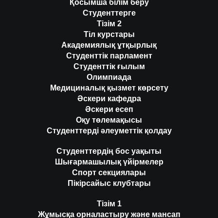
Қосымша білім беру
Студенттерге
Тізім 2
Тіл курстары
Академиялық ұтқырлық
Студенттік парламент
Студенттік ғылым
Олимпиада
Медициналық қызмет көрсету
Әскери кафедра
Әскери есеп
Оқу төлемақысы
Студенттерді әлеуметтік қолдау
Студенттердің бос уақыты
Шығармашылық үйірмелер
Спорт секциялары
Пікірсайыс клубтары
Тізім 1
Жұмысқа орналастыру және мансап