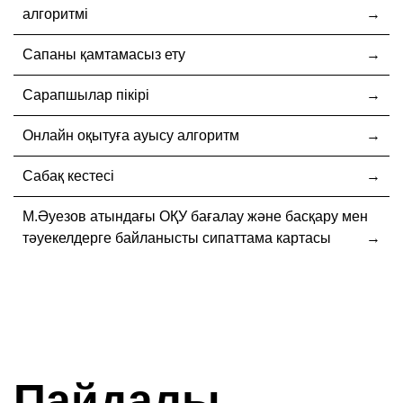
алгоритмі
Сапаны қамтамасыз ету
Сарапшылар пікірі
Онлайн оқытуға ауысу алгоритм
Сабақ кестесі
М.Әуезов атындағы ОҚУ бағалау және басқару мен
тәуекелдерге байланысты сипаттама картасы
Пайдалы