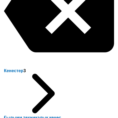
Кенестер
3
Ғылыми техникалық кеңес