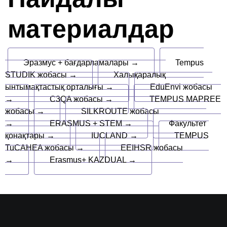
материалдар
Эразмус + бағдарламалары →
Tempus
STUDIK жобасы →
Халықаралық
ынтымақтастық орталығы →
EduEnvi жобасы
→
C3QA жобасы →
TEMPUS MAPREE
жобасы →
SILKROUTE жобасы
→
ERASMUS + STEM →
Факультет
қонақтары →
IUCLAND →
TEMPUS
TuCAHEA жобасы →
EEIHSR жобасы
→
Erasmus+ KAZDUAL →