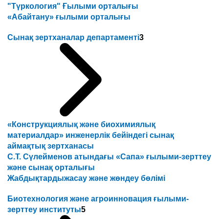
"Түркология" Ғылыми орталығы
«Абайтану» ғылыми орталығы
Сынақ зертханалар департаменті
3
«Конструкциялық және биохимиялық
материалдар» инженерлік бейіндегі сынақ
аймақтық зертханасы
С.Т. Сүлейменов атындағы «Сапа» ғылыми-зерттеу
және сынақ орталығы
Жабдықтардыжасау және жөндеу бөлімі
Биотехнология және агроинновация ғылыми-
зерттеу институты
5