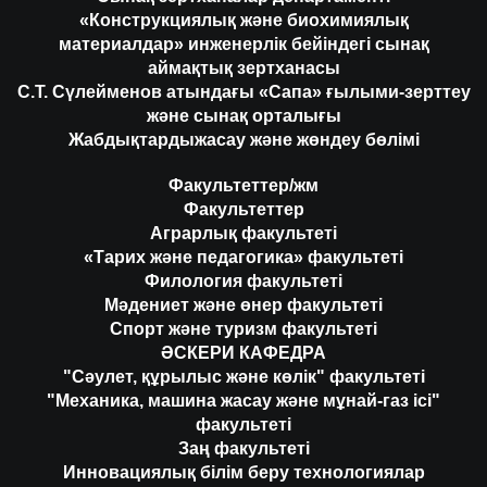
«Конструкциялық және биохимиялық
материалдар» инженерлік бейіндегі сынақ
аймақтық зертханасы
С.Т. Сүлейменов атындағы «Сапа» ғылыми-зерттеу
және сынақ орталығы
Жабдықтардыжасау және жөндеу бөлімі
Факультеттер/жм
Факультеттер
Аграрлық факультеті
«Тарих және педагогика» факультеті
Филология факультеті
Мәдениет және өнер факультеті
Спорт және туризм факультеті
ӘСКЕРИ КАФЕДРА
"Сәулет, құрылыс және көлік" факультеті
"Механика, машина жасау және мұнай-газ ісі"
факультеті
Заң факультеті
Инновациялық білім беру технологиялар