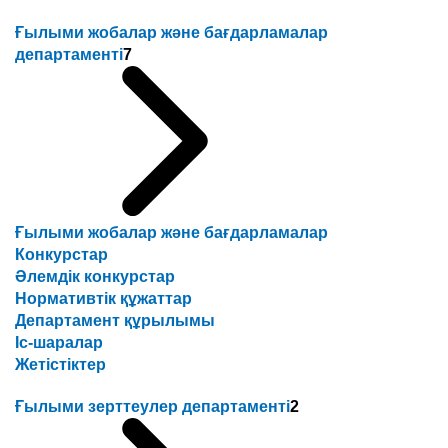
Ғылыми жобалар және бағдарламалар
департаменті
7
Ғылыми жобалар және бағдарламалар
Конкурстар
Әлемдік конкурстар
Нормативтік құжаттар
Департамент құрылымы
Іс-шаралар
Жетістіктер
Ғылыми зерттеулер департаменті
2