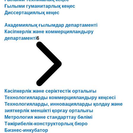
Ғылыми гуманитарлық кеңес
Диссертациялық кеңес
Академиялық ғылымдар департаменті
Кәсіпкерлік және коммерцияландыру
департаменті
6
Кәсіпкерлік және серіктестік орталығы
Технологияларды коммерцияландыру кеңсесі
Технологияларды, инновацияларды қолдау және
зияткерлік меншікті қорғау орталығы
Метрология және стандарттау бөлімі
Тәжірибелік-конструкторлық бюро
Бизнес-инкубатор