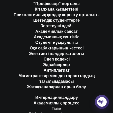
"Профессор" порталы
Кітапхана қызметтері
Психологиялық қолдау көрсету орталығы
Шетелдік студенттерге
Зерттеуші әдебі
Академиялық саясат
Академиялық күнтізбе
Студент нұсқаулығы
Оқу сабақтарының кестесі
Элективті пәндер каталогы
Әдеп кодексі
Эдвайзерлер
Антиплагиат
Магистранттар мен докторанттардың
тағылымдамасы
Жатақханалардан орын бөлу
Интернацияландыру
Академиялық процесс
Тізім