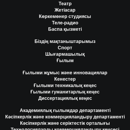
Театр
Жетіасар
Көркемөнер студиясы
Теле-радио
Баспа қызметі
Біздің мақтаныштарымыз
Спорт
Шығармашылық
Ғылым
Ғылыми жұмыс және инновациялар
Кенестер
Ғылыми техникалық кеңес
Ғылыми гуманитарлық кеңес
Диссертациялық кеңес
Академиялық ғылымдар департаменті
Кәсіпкерлік және коммерцияландыру департаменті
Кәсіпкерлік және серіктестік орталығы
Технологияларды коммерцияландыру кеңсесі