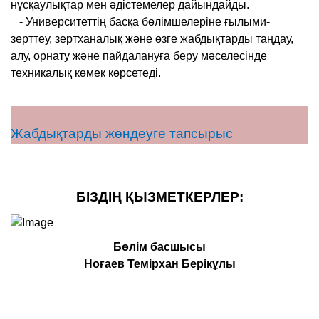
нұсқаулықтар мен әдістемелер дайындайды.
- Университеттің басқа бөлімшелеріне ғылыми-
зерттеу, зертханалық және өзге жабдықтарды таңдау,
алу, орнату және пайдалануға беру мәселесінде
техникалық көмек көрсетеді.
Жабдықтарды жөндеуге тапсырыс
БІЗДІҢ ҚЫЗМЕТКЕРЛЕР:
Бөлім басшысы
Ноғаев Темірхан Берікұлы