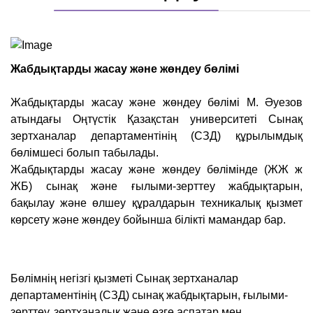
Жабдықтарды жасау және жөндеу бөлімі
Жабдықтарды жасау және жөндеу бөлімі М. Әуезов
атындағы Оңтүстік Қазақстан университеті Сынақ
зертханалар департаментінің (СЗД) құрылымдық
бөлімшесі болып табылады.
Жабдықтарды жасау және жөндеу бөлімінде (ЖЖ ж
ЖБ) сынақ және ғылыми-зерттеу жабдықтарын,
бақылау және өлшеу құралдарын техникалық қызмет
көрсету және жөндеу бойынша білікті мамандар бар.
Бөлімнің негізгі қызметі Сынақ зертханалар
департаментінің (СЗД) сынақ жабдықтарын, ғылыми-
зерттеу, зертханалық және өзге аспатар мен