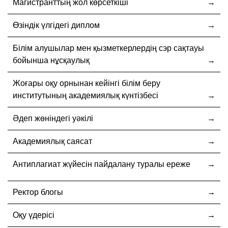
Магистранттың жол көрсеткіші
Өзіндік үлгідегі диплом
Білім алушылар мен қызметкерлердің сэр сақтауы
бойынша нұсқаулық
Жоғары оқу орнынан кейінгі білім беру
институтының академиялық күнтізбесі
Әдеп жөніндегі уәкілі
Академиялық саясат
Антиплагиат жүйесін пайдалану туралы ереже
Ректор блогы
Оқу үдерісі