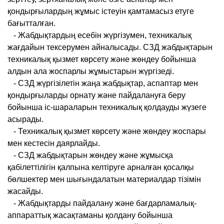
қондырғылардың жұмыс істеуін қамтамасыз етуге
бағытталған.
- Жабдықтардың есебін жүргізумен, техникалық
жағдайын тексерумен айналысады. СЗД жабдықтарын
техникалық қызмет көрсету және жөндеу бойынша
алдын ала жоспарлы жұмыстарын жүргізеді.
- СЗД жүргізілетін жаңа жабдықтар, аспаптар мен
қондырғыларды орнату және пайдалануға беру
бойынша іс-шараларын техникалық қолдауды жүзеге
асырады.
- Техникалық қызмет көрсету және жөндеу жоспары
мен кестесін даярлайды.
- СЗД жабдықтарын жөндеу және жұмысқа
қабілеттілігін қалпына келтіруге арналған қосалқы
бөлшектер мен шығындалатын материалдар тізімін
жасайды.
- Жабдықтарды пайдалану және бағдарламалық-
аппараттық жасақтаманы қолдану бойынша