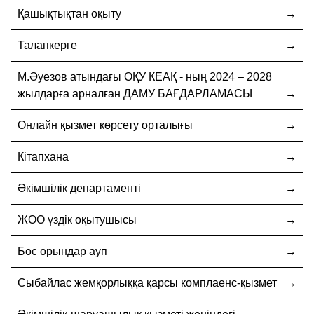
Қашықтықтан оқыту
Талапкерге
М.Әуезов атындағы ОҚУ КЕАҚ - ның 2024 – 2028
жылдарға арналған ДАМУ БАҒДАРЛАМАСЫ
Онлайн қызмет көрсету орталығы
Кітапхана
Әкімшілік департаменті
ЖОО үздік оқытушысы
Бос орындар ауп
Cыбайлас жемқорлыққа қарсы комплаенс-қызмет