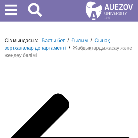
Сіз мындасыз:
Басты бет
/
Ғылым
/
Сынақ
зертханалар департаменті
/
Жабдықтардыжасау және
жөндеу бөлімі