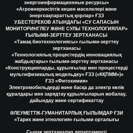
энергоинформационные ресурсы»
«Агроөнеркәсіптік кешен мәселелері және
энергоақпараттық қорлар» ҒЗЗ
У.БЕСТЕРЕКОВ АТЫНДАҒЫ «СУ САПАСЫН
МОНИТОРИНГЛЕУ ЖӘНЕ СУЛЫ ТЕХНОЛОГИЯЛАР»
ҒЫЛЫМИ-ЗЕРТТЕУ ЗЕРТХАНАСЫ
«Тамақ биотехнологиясы» ғылыми-зерттеу
зертханасы
«Технологиялық процестердің инновациялық
жабдықтары» ғылыми-зерттеу зертханасы
«Конструкцияларды, құрылғылар мен процестерді
мультифизикалық модельдеу» ҒЗЗ («КҚПММ»)»
ҒЗЗ «Фитохимия»
Электромобильдерді және басқа да электр көлік
құралдары мен зарядтау құрылғыларын жобалау,
дайындау және сертификаттау
ӘЛЕУМЕТТІК-ГУМАНИТАРЛЫҚ ҒЫЛЫМДАР ҒЗИ
«Тарих және этнология» ғылыми орталығы
Сынақ зертханалар департаменті