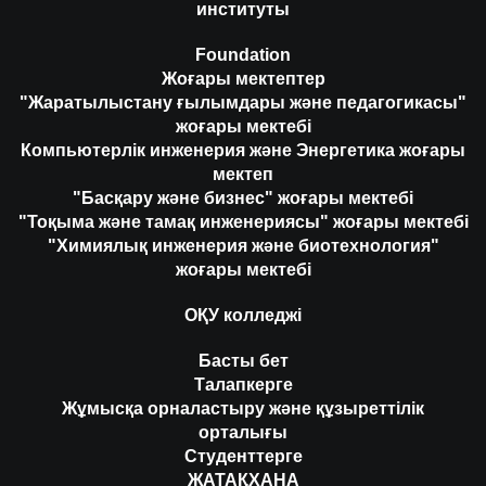
институты
Foundation
Жоғары мектептер
"Жаратылыстану ғылымдары және педагогикасы"
жоғары мектебі
Компьютерлік инженерия және Энергетика жоғары
мектеп
"Басқару және бизнес" жоғары мектебі
"Тоқыма және тамақ инженериясы" жоғары мектебі
"Химиялық инженерия және биотехнология"
жоғары мектебі
ОҚУ колледжі
Басты бет
Талапкерге
Жұмысқа орналастыру және құзыреттілік
орталығы
Студенттерге
ЖАТАҚХАНА