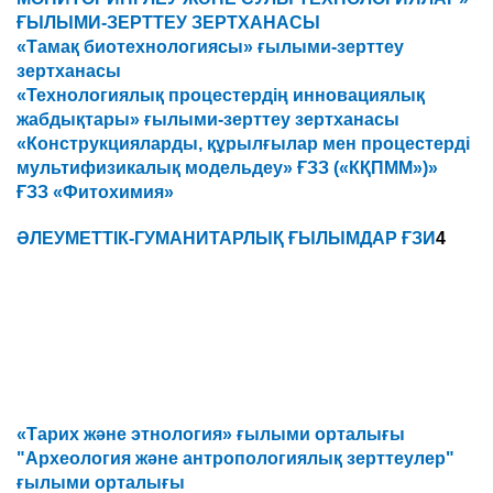
ҒЫЛЫМИ-ЗЕРТТЕУ ЗЕРТХАНАСЫ
«Тамақ биотехнологиясы» ғылыми-зерттеу
зертханасы
«Технологиялық процестердің инновациялық
жабдықтары» ғылыми-зерттеу зертханасы
«Конструкцияларды, құрылғылар мен процестерді
мультифизикалық модельдеу» ҒЗЗ («КҚПММ»)»
ҒЗЗ «Фитохимия»
ӘЛЕУМЕТТІК-ГУМАНИТАРЛЫҚ ҒЫЛЫМДАР ҒЗИ
4
«Тарих және этнология» ғылыми орталығы
"Археология және антропологиялық зерттеулер"
ғылыми орталығы