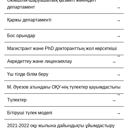
Әкімшілік-шаруашылық қызметі жөніндегі
департамент
Қаржы департаменті
Бос орындар
Магистрант және PhD докторанттың жол көрсеткіші
Акредиттеу және лицензиялау
Үш тілде білім беру
М. Әуезов атындағы ОҚУ-нің түлектер қауымдастығы
Түлектер
Бітіруші түлек моделі
2021-2022 оқу жылына дайындықты ұйымдастыру