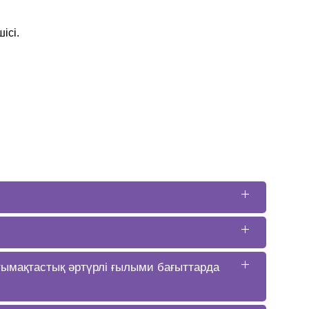
ісі.
тымақтастық әртүрлі ғылыми бағыттарда