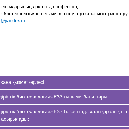
ғылымдарының докторы, профессор,
ік биотехнология» ғылыми-зерттеу зертханасының меңгеруш
v@yandex.ru
тхана қызметкерлері:
дірістік биотехнология» ҒЗЗ ғылыми бағыттары:
дірістік биотехнология» ҒЗЗ базасында халықаралық ын
е асырылады: