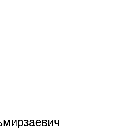
ьмирзаевич