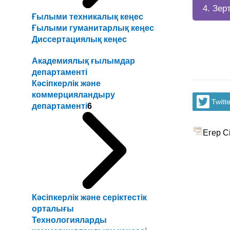
4. Зер
Ғылыми техникалық кеңес
Ғылыми гуманитарлық кеңес
Диссертациялық кеңес
Академиялық ғылымдар
департаменті
Кәсіпкерлік және
коммерцияландыру
Twitte
департаменті
6
Егер Сі
Кәсіпкерлік және серіктестік
орталығы
Технологияларды