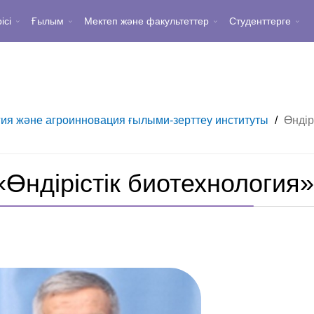
ісі
Ғылым
Мектеп және факультеттер
Студенттерге
ия және агроинновация ғылыми-зерттеу институты
/
Өндір
«Өндірістік биотехнология