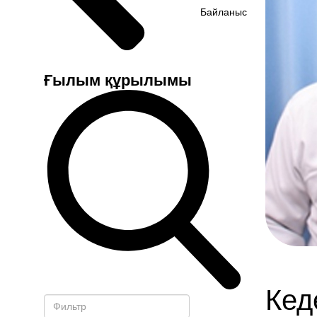
Байланыс
Ғылым құрылымы
Кед