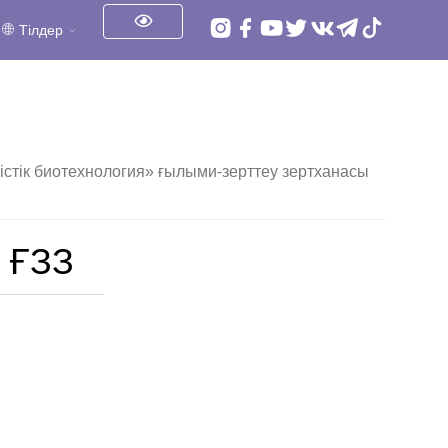
Тілдер
істік биотехнология» ғылыми-зерттеу зертханасы
» ҒЗЗ