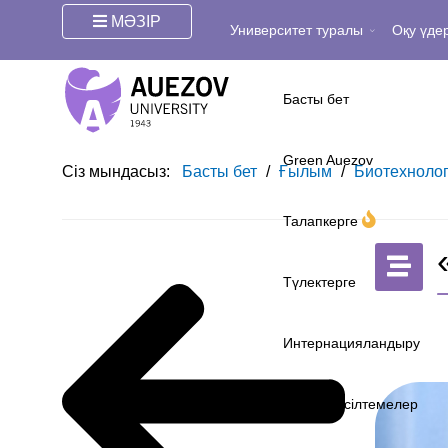
МӘЗІР
Университет туралы
Оқу үдер
Басты бет
Green Auezov
Сіз мындасыз:
Басты бет
/
Ғылым
/
Биотехнолог
Талапкерге
Түлектерге
Интернацияландыру
Жылдам сілтемелер