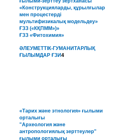
ғылыми-зерттеу зертханасы
«Конструкцияларды, құрылғылар
мен процестерді
мультифизикалық модельдеу»
ҒЗЗ («КҚПММ»)»
ҒЗЗ «Фитохимия»
ӘЛЕУМЕТТІК-ГУМАНИТАРЛЫҚ
ҒЫЛЫМДАР ҒЗИ
4
«Тарих және этнология» ғылыми
орталығы
"Археология және
антропологиялық зерттеулер"
ғылыми орталығы