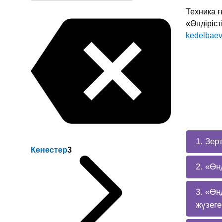
Техника 
«Өндіріст
kedelbae
1. Зер
Кенестер
3
2. «Өн
3. «Өн
жүзег