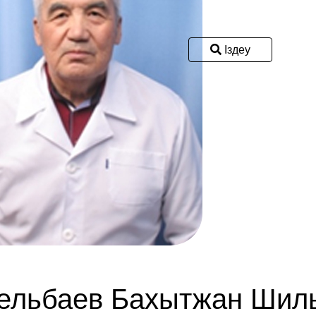
Іздеу
ельбаев Бахытжан Шил