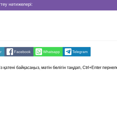
ттеу нәтижелері:
r
Facebook
Whatsapp
Telegram
з қатені байқасаңыз, мәтін бөлігін таңдап, Ctrl+Enter перне