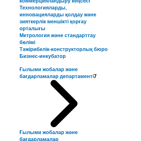
коммерцияландыру кеңсесі
Технологияларды,
инновацияларды қолдау және
зияткерлік меншікті қорғау
орталығы
Метрология және стандарттау
бөлімі
Тәжірибелік-конструкторлық бюро
Бизнес-инкубатор
Ғылыми жобалар және
бағдарламалар департаменті
7
Ғылыми жобалар және
бағдарламалар