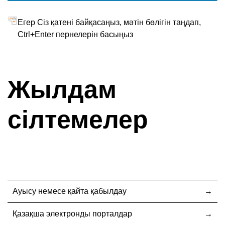
Егер Сіз қатені байқасаңыз, мәтін бөлігін таңдап,
Ctrl+Enter пернелерін басыңыз
Жылдам
сілтемелер
Ауысу немесе қайта қабылдау
Қазақша электронды порталдар