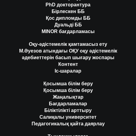
PhD докторантура
Бірлескен ББ
Қос дипломды ББ
Дуальді ББ
MINOR бағдарламасы
Оқу-әдістемелік қамтамасыз ету
М.Әуезов атындағы ОҚУ оқу әдістемелік
әдебиеттерін басып шығару жоспары
Контент
Іс-шаралар
Қосымша білім беру
Қосымша білім беру
Жаңалықтар
Бағдарламалар
Біліктілікті арттыру
Салиқалы университет
Педагогикалық қайта даярлау