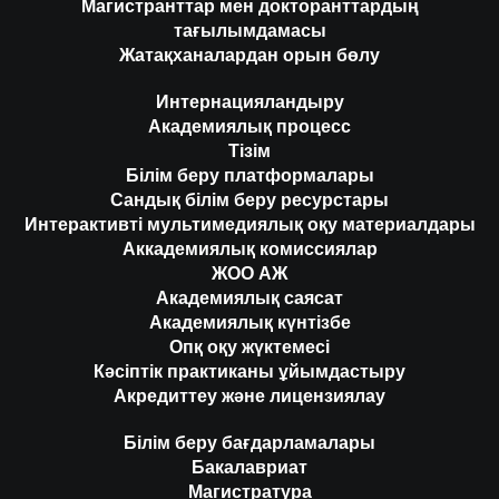
Магистранттар мен докторанттардың
тағылымдамасы
Жатақханалардан орын бөлу
Интернацияландыру
Академиялық процесс
Тізім
Білім беру платформалары
Сандық білім беру ресурстары
Интерактивті мультимедиялық оқу материалдары
Аккадемиялық комиссиялар
ЖОО АЖ
Академиялық саясат
Академиялық күнтізбе
Опқ оқу жүктемесі
Кәсіптік практиканы ұйымдастыру
Акредиттеу және лицензиялау
Білім беру бағдарламалары
Бакалавриат
Магистратура