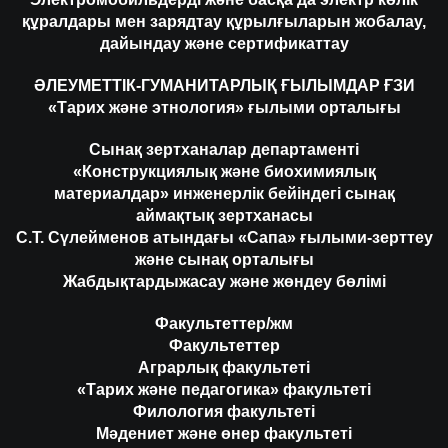
құралдары мен зарядтау құрылғыларын жобалау,
дайындау және сертификаттау
ӘЛЕУМЕТТІК-ГУМАНИТАРЛЫҚ ҒЫЛЫМДАР ҒЗИ
«Тарих және этнология» ғылыми орталығы
Сынақ зертханалар департаменті
«Конструкциялық және биохимиялық
материалдар» инженерлік бейіндегі сынақ
аймақтық зертханасы
С.Т. Сүлейменов атындағы «Сапа» ғылыми-зерттеу
және сынақ орталығы
Жабдықтардыжасау және жөндеу бөлімі
Факультеттер/жм
Факультеттер
Аграрлық факультеті
«Тарих және педагогика» факультеті
Филология факультеті
Мәдениет және өнер факультеті