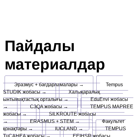
Пайдалы
материалдар
Эразмус + бағдарламалары →
Tempus
STUDIK жобасы →
Халықаралық
ынтымақтастық орталығы →
EduEnvi жобасы
→
C3QA жобасы →
TEMPUS MAPREE
жобасы →
SILKROUTE жобасы
→
ERASMUS + STEM →
Факультет
қонақтары →
IUCLAND →
TEMPUS
TuCAHEA жобасы →
EEIHSR жобасы