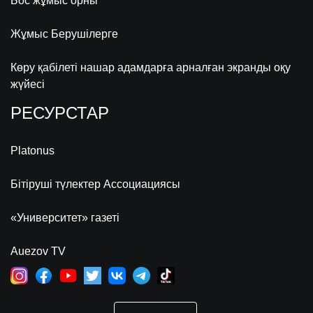
Бос жұмыс орны
Жұмыс Берушілерге
Көру қабілеті нашар адамдарға арналған экранды оқу
жүйесі
РЕСУРСТАР
Platonus
Бітіруші түлектер Ассоциациясы
«Университет» газеті
Auezov TV