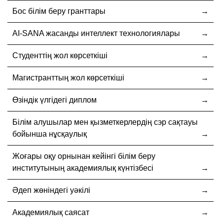
Бос білім беру гранттары
AI-SANA жасанды интеллект технологиялары
Студенттің жол көрсеткіші
Магистранттың жол көрсеткіші
Өзіндік үлгідегі диплом
Білім алушылар мен қызметкерлердің сэр сақтауы
бойынша нұсқаулық
Жоғары оқу орнынан кейінгі білім беру
институтының академиялық күнтізбесі
Әдеп жөніндегі уәкілі
Академиялық саясат