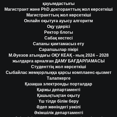
қауымдастығы
Магистрант және PhD докторанттың жол көрсеткіші
Магистранттың жол көрсеткіші
Онлайн оқытуға ауысу алгоритм
Оқу үдерісі
Ректор блогы
Сабақ кестесі
Сапаны қамтамасыз ету
Сарапшылар пікірі
М.Әуезов атындағы ОҚУ КЕАҚ - ның 2024 – 2028
жылдарға арналған ДАМУ БАҒДАРЛАМАСЫ
Студенттің жол көрсеткіші
Сыбайлас жемқорлыққа қарсы комплаенс-қызмет
Талапкерге
Қазақша электронды порталдар
Қаржы департаменті
Қашықтықтан оқыту
Үш тілде білім беру
Әдеп жөніндегі уәкілі
Әкімшілік департаменті