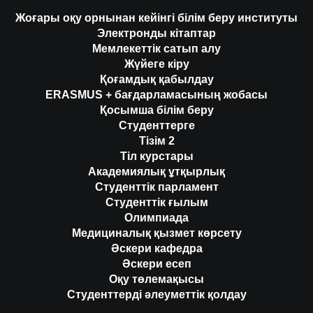
Жоғары оқу орнынан кейінгі білім беру институты
Электронды кітаптар
Мемлекеттік сатып алу
Жүйеге кіру
Қоғамдық қабылдау
ERASMUS + бағдарламасының жобасы
Қосымша білім беру
Студенттерге
Тізім 2
Тіл курстары
Академиялық ұтқырлық
Студенттік парламент
Студенттік ғылым
Олимпиада
Медициналық қызмет көрсету
Әскери кафедра
Әскери есеп
Оқу төлемақысы
Студенттерді әлеуметтік қолдау