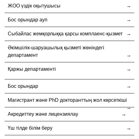
ЖОО үздік оқытушысы
Бос орындар ауп
Cыбайлас жемқорлыққа қарсы комплаенс-қызмет
Әкімшілік-шаруашылық қызметі жөніндегі
департамент
Қаржы департаменті
Бос орындар
Магистрант және PhD докторанттың жол көрсеткіші
Акредиттеу және лицензиялау
Үш тілде білім беру