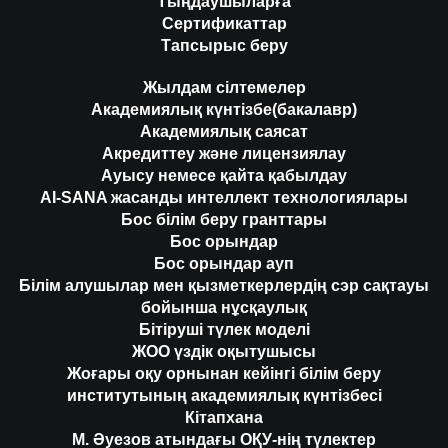
Тыңдаушыларға
Сертификаттар
Тапсырыс беру
Жылдам сілтемелер
Академиялық күнтізбе(бакалавр)
Академиялық саясат
Акредиттеу және лицензиялау
Ауысу немесе қайта қабылдау
AI-SANA жасанды интеллект технологиялары
Бос білім беру гранттары
Бос орындар
Бос орындар ауп
Білім алушылар мен қызметкерлердің сэр сақтауы
бойынша нұсқаулық
Бітіруші түлек моделі
ЖОО үздік оқытушысы
Жоғары оқу орнынан кейінгі білім беру
институтының академиялық күнтізбесі
Кітапхана
М. Әуезов атындағы ОҚУ-нің түлектер