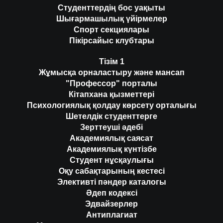
Студенттердің бос уақыты
Шығармашылық үйірмелер
Спорт секциялары
Пікірсайыс клубтары
Тізім 1
Жұмысқа орналастыру және мансап
"Профессор" порталы
Кітапхана қызметтері
Психологиялық қолдау көрсету орталығы
Шетелдік студенттерге
Зерттеуші әдебі
Академиялық саясат
Академиялық күнтізбе
Студент нұсқаулығы
Оқу сабақтарының кестесі
Элективті пәндер каталогы
Әдеп кодексі
Эдвайзерлер
Антиплагиат