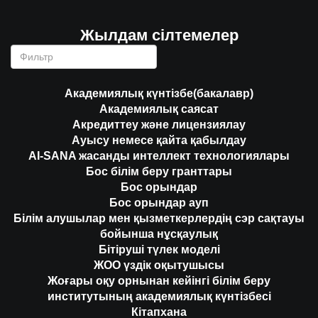
Жылдам сілтемелер
Академиялық күнтізбе(бакалавр)
Академиялық саясат
Акредиттеу және лицензиялау
Ауысу немесе қайта қабылдау
AI-SANA жасанды интеллект технологиялары
Бос білім беру гранттары
Бос орындар
Бос орындар ауп
Білім алушылар мен қызметкерлердің сэр сақтауы
бойынша нұсқаулық
Бітіруші түлек моделі
ЖОО үздік оқытушысы
Жоғары оқу орнынан кейінгі білім беру
институтының академиялық күнтізбесі
Кітапхана