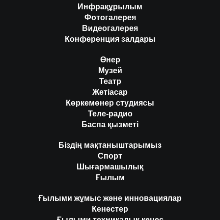
Инфрақұрылым
Фотогалерея
Видеогалерея
Конференция залдары
Өнер
Музей
Театр
Жетіасар
Көркемөнер студиясы
Теле-радио
Баспа қызметі
Біздің мақтаныштарымыз
Спорт
Шығармашылық
Ғылым
Ғылыми жұмыс және инновациялар
Кенестер
Ғылыми техникалық кеңес