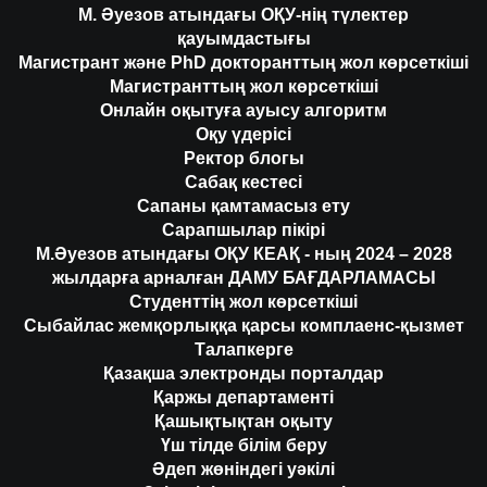
М. Әуезов атындағы ОҚУ-нің түлектер
қауымдастығы
Магистрант және PhD докторанттың жол көрсеткіші
Магистранттың жол көрсеткіші
Онлайн оқытуға ауысу алгоритм
Оқу үдерісі
Ректор блогы
Сабақ кестесі
Сапаны қамтамасыз ету
Сарапшылар пікірі
М.Әуезов атындағы ОҚУ КЕАҚ - ның 2024 – 2028
жылдарға арналған ДАМУ БАҒДАРЛАМАСЫ
Студенттің жол көрсеткіші
Сыбайлас жемқорлыққа қарсы комплаенс-қызмет
Талапкерге
Қазақша электронды порталдар
Қаржы департаменті
Қашықтықтан оқыту
Үш тілде білім беру
Әдеп жөніндегі уәкілі