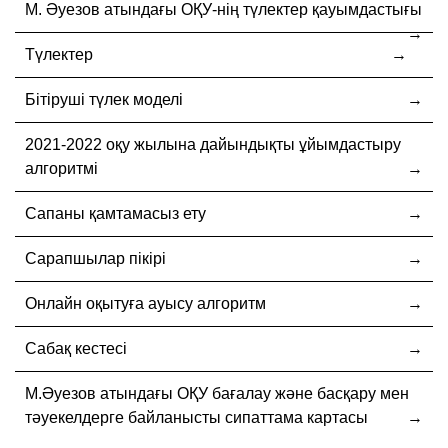
М. Әуезов атындағы ОҚУ-нің түлектер қауымдастығы
Түлектер
Бітіруші түлек моделі
2021-2022 оқу жылына дайындықты ұйымдастыру
алгоритмі
Сапаны қамтамасыз ету
Сарапшылар пікірі
Онлайн оқытуға ауысу алгоритм
Сабақ кестесі
М.Әуезов атындағы ОҚУ бағалау және басқару мен
тәуекелдерге байланысты сипаттама картасы