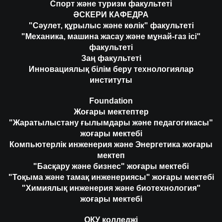
Спорт және туризм факультеті
ӘСКЕРИ КАФЕДРА
"Сәулет, құрылыс және көлік" факультеті
"Механика, машина жасау және мұнай-газ ісі"
факультеті
Заң факультеті
Инновациялық білім беру технологиялар
институты
Foundation
Жоғары мектептер
"Жаратылыстану ғылымдары және педагогикасы"
жоғары мектебі
Компьютерлік инженерия және Энергетика жоғары
мектеп
"Басқару және бизнес" жоғары мектебі
"Тоқыма және тамақ инженериясы" жоғары мектебі
"Химиялық инженерия және биотехнология"
жоғары мектебі
ОҚУ колледжі