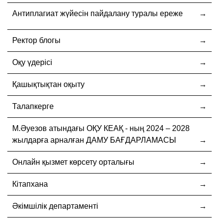
Антиплагиат жүйесін пайдалану туралы ереже
Ректор блогы
Оқу үдерісі
Қашықтықтан оқыту
Талапкерге
М.Әуезов атындағы ОҚУ КЕАҚ - ның 2024 – 2028
жылдарға арналған ДАМУ БАҒДАРЛАМАСЫ
Онлайн қызмет көрсету орталығы
Кітапхана
Әкімшілік департаменті