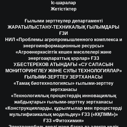
Іс-шаралар
Жетістіктер
Ғылыми зерттеулер департаменті
ЖАРАТЫЛЫСТАНУ-ТЕХНИКАЛЫҚ ҒЫЛЫМДАРЫ
ҒЗИ
НИЛ «Проблемы агропромышленного комплекса и
энергоинформационные ресурсы»
«Агроөнеркәсіптік кешен мәселелері және
энергоақпараттық қорлар» ҒЗЗ
У.БЕСТЕРЕКОВ АТЫНДАҒЫ «СУ САПАСЫН
МОНИТОРИНГЛЕУ ЖӘНЕ СУЛЫ ТЕХНОЛОГИЯЛАР»
ҒЫЛЫМИ-ЗЕРТТЕУ ЗЕРТХАНАСЫ
«Тамақ биотехнологиясы» ғылыми-зерттеу
зертханасы
«Технологиялық процестердің инновациялық
жабдықтары» ғылыми-зерттеу зертханасы
«Конструкцияларды, құрылғылар мен процестерді
мультифизикалық модельдеу» ҒЗЗ («КҚПММ»)»
ҒЗЗ «Фитохимия»
Электромобильдерді және басқа да электр көлік