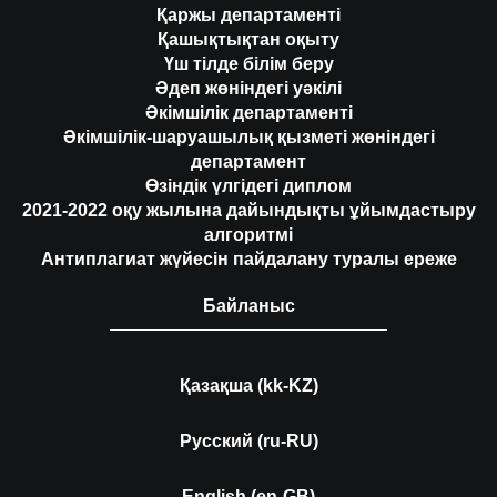
Қаржы департаменті
Қашықтықтан оқыту
Үш тілде білім беру
Әдеп жөніндегі уәкілі
Әкімшілік департаменті
Әкімшілік-шаруашылық қызметі жөніндегі
департамент
Өзіндік үлгідегі диплом
2021-2022 оқу жылына дайындықты ұйымдастыру
алгоритмі
Антиплагиат жүйесін пайдалану туралы ереже
Байланыс
Қазақша (kk-KZ)
Русский (ru-RU)
English (en-GB)