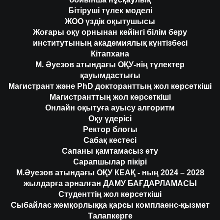
Бітіруші түлек моделі
ЖОО үздік оқытушысы
Жоғары оқу орнынан кейінгі білім беру
институтының академиялық күнтізбесі
Кітапхана
М. Әуезов атындағы ОҚУ-нің түлектер
қауымдастығы
Магистрант және PhD докторанттың жол көрсеткіші
Магистранттың жол көрсеткіші
Онлайн оқытуға ауысу алгоритм
Оқу үдерісі
Ректор блогы
Сабақ кестесі
Сапаны қамтамасыз ету
Сарапшылар пікірі
М.Әуезов атындағы ОҚУ КЕАҚ - ның 2024 – 2028
жылдарға арналған ДАМУ БАҒДАРЛАМАСЫ
Студенттің жол көрсеткіші
Сыбайлас жемқорлыққа қарсы комплаенс-қызмет
Талапкерге