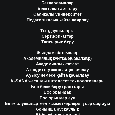
Бағдарламалар
Біліктілікті арттыру
Салиқалы университет
Педагогикалық қайта даярлау
Тыңдаушыларға
Сертификаттар
Тапсырыс беру
Жылдам сілтемелер
Академиялық күнтізбе(бакалавр)
Академиялық саясат
Акредиттеу және лицензиялау
Ауысу немесе қайта қабылдау
AI-SANA жасанды интеллект технологиялары
Бос білім беру гранттары
Бос орындар
Бос орындар ауп
Білім алушылар мен қызметкерлердің сэр сақтауы
бойынша нұсқаулық
Бітіруші түлек моделі