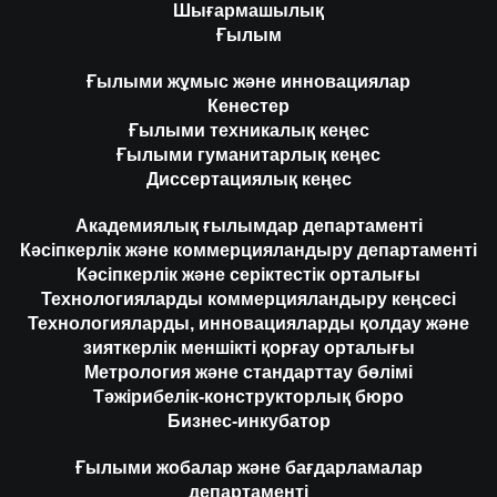
Шығармашылық
Ғылым
Ғылыми жұмыс және инновациялар
Кенестер
Ғылыми техникалық кеңес
Ғылыми гуманитарлық кеңес
Диссертациялық кеңес
Академиялық ғылымдар департаменті
Кәсіпкерлік және коммерцияландыру департаменті
Кәсіпкерлік және серіктестік орталығы
Технологияларды коммерцияландыру кеңсесі
Технологияларды, инновацияларды қолдау және
зияткерлік меншікті қорғау орталығы
Метрология және стандарттау бөлімі
Тәжірибелік-конструкторлық бюро
Бизнес-инкубатор
Ғылыми жобалар және бағдарламалар
департаменті