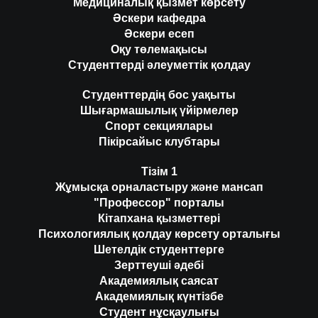
Медициналық қызмет көрсету
Әскери кафедра
Әскери есеп
Оқу төлемақысы
Студенттерді әлеуметтік қолдау
Студенттердің бос уақыты
Шығармашылық үйірмелер
Спорт секциялары
Пікірсайыс клубтары
Тізім 1
Жұмысқа орналастыру және мансап
"Профессор" порталы
Кітапхана қызметтері
Психологиялық қолдау көрсету орталығы
Шетелдік студенттерге
Зерттеуші әдебі
Академиялық саясат
Академиялық күнтізбе
Студент нұсқаулығы