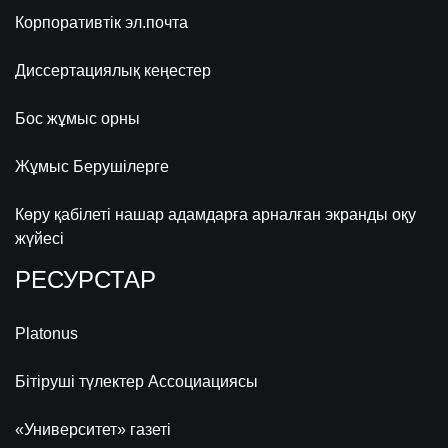
Корпоративтік эл.почта
Диссертациялық кеңестер
Бос жұмыс орны
Жұмыс Берушілерге
Көру қабілеті нашар адамдарға арналған экранды оқу
жүйесі
РЕСУРСТАР
Platonus
Бітіруші түлектер Ассоциациясы
«Университет» газеті