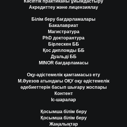
Кәсіптік практиканы ұйымдастыру
Акредиттеу және лицензиялау
Білім беру бағдарламалары
Бакалавриат
Магистратура
PhD докторантура
Бірлескен ББ
Қос дипломды ББ
Дуальді ББ
MINOR бағдарламасы
Оқу-әдістемелік қамтамасыз ету
М.Әуезов атындағы ОҚУ оқу әдістемелік
әдебиеттерін басып шығару жоспары
Контент
Іс-шаралар
Қосымша білім беру
Қосымша білім беру
Жаңалықтар