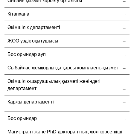
Онлайн қызмет көрсету орталығы
Кітапхана
Әкімшілік департаменті
ЖОО үздік оқытушысы
Бос орындар ауп
Cыбайлас жемқорлыққа қарсы комплаенс-қызмет
Әкімшілік-шаруашылық қызметі жөніндегі
департамент
Қаржы департаменті
Бос орындар
Магистрант және PhD докторанттың жол көрсеткіші