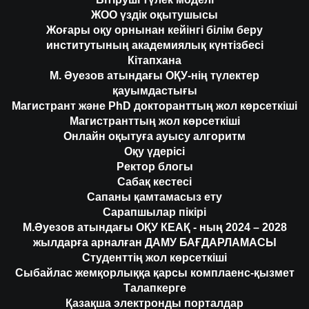
ЖОО үздік оқытушысы
Жоғары оқу орнынан кейінгі білім беру
институтының академиялық күнтізбесі
Кітапхана
М. Әуезов атындағы ОҚУ-нің түлектер
қауымдастығы
Магистрант және PhD докторанттың жол көрсеткіші
Магистранттың жол көрсеткіші
Онлайн оқытуға ауысу алгоритм
Оқу үдерісі
Ректор блогы
Сабақ кестесі
Сапаны қамтамасыз ету
Сарапшылар пікірі
М.Әуезов атындағы ОҚУ КЕАҚ - ның 2024 – 2028
жылдарға арналған ДАМУ БАҒДАРЛАМАСЫ
Студенттің жол көрсеткіші
Сыбайлас жемқорлыққа қарсы комплаенс-қызмет
Талапкерге
Қазақша электронды порталдар