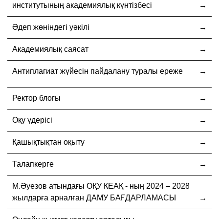
институтының академиялық күнтізбесі
Әдеп жөніндегі уәкілі
Академиялық саясат
Антиплагиат жүйесін пайдалану туралы ереже
Ректор блогы
Оқу үдерісі
Қашықтықтан оқыту
Талапкерге
М.Әуезов атындағы ОҚУ КЕАҚ - ның 2024 – 2028
жылдарға арналған ДАМУ БАҒДАРЛАМАСЫ