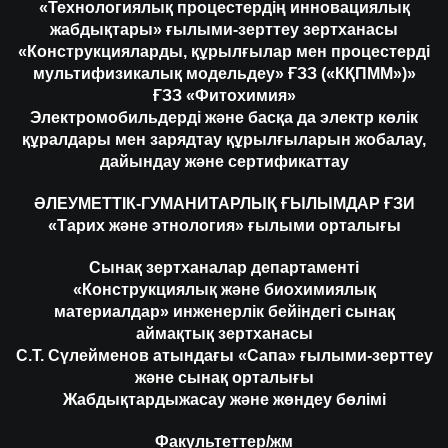
«Технологиялық процестердің инновациялық
жабдықтары» ғылыми-зерттеу зертханасы
«Конструкцияларды, құрылғылар мен процестерді
мультифизикалық модельдеу» ҒЗЗ («КҚПММ»)»
ҒЗЗ «Фитохимия»
Электромобильдерді және басқа да электр көлік
құралдары мен зарядтау құрылғыларын жобалау,
дайындау және сертификаттау
ӘЛЕУМЕТТІК-ГУМАНИТАРЛЫҚ ҒЫЛЫМДАР ҒЗИ
«Тарих және этнология» ғылыми орталығы
Сынақ зертханалар департаменті
«Конструкциялық және биохимиялық
материалдар» инженерлік бейіндегі сынақ
аймақтық зертханасы
С.Т. Сүлейменов атындағы «Сапа» ғылыми-зерттеу
және сынақ орталығы
Жабдықтардыжасау және жөндеу бөлімі
Факультеттер/жм