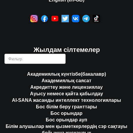
Жылдам сілтемелер
Академиялық күнтізбе(бакалавр)
Академиялық саясат
Акредиттеу және лицензиялау
Ауысу немесе қайта қабылдау
AI-SANA жасанды интеллект технологиялары
Бос білім беру гранттары
Бос орындар
Бос орындар ауп
Білім алушылар мен қызметкерлердің сэр сақтауы
бойынша нұсқаулық