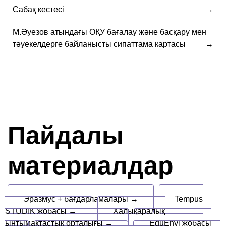
Сабақ кестесі
М.Әуезов атындағы ОҚУ бағалау және басқару мен
тәуекелдерге байланысты сипаттама картасы
Пайдалы
материалдар
Эразмус + бағдарламалары →
Tempus
STUDIK жобасы →
Халықаралық
ынтымақтастық орталығы →
EduEnvi жобасы