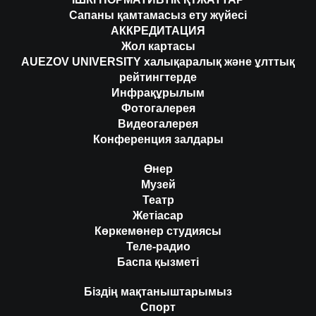
Сапаны қамтамасыз ету жүйесі
АККРЕДИТАЦИЯ
Жол картасы
AUEZOV UNIVERSITY халықаралық және ұлттық
рейтингтерде
Инфрақұрылым
Фотогалерея
Видеогалерея
Конференция залдары
Өнер
Музей
Театр
Жетіасар
Көркемөнер студиясы
Теле-радио
Баспа қызметі
Біздің мақтаныштарымыз
Спорт