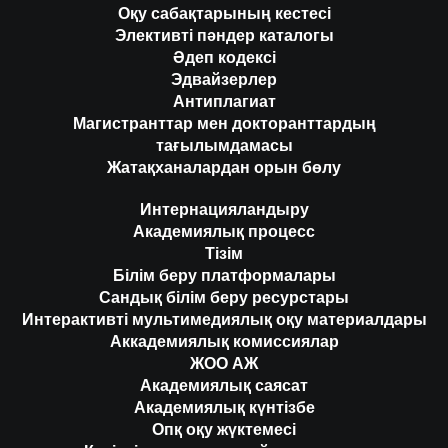
Оқу сабақтарының кестесі
Элективті пәндер каталогы
Әдеп кодексі
Эдвайзерлер
Антиплагиат
Магистранттар мен докторанттардың
тағылымдамасы
Жатақханалардан орын бөлу
Интернацияландыру
Академиялық процесс
Тізім
Білім беру платформалары
Сандық білім беру ресурстары
Интерактивті мультимедиялық оқу материалдары
Аккадемиялық комиссиялар
ЖОО АЖ
Академиялық саясат
Академиялық күнтізбе
Опқ оқу жүктемесі