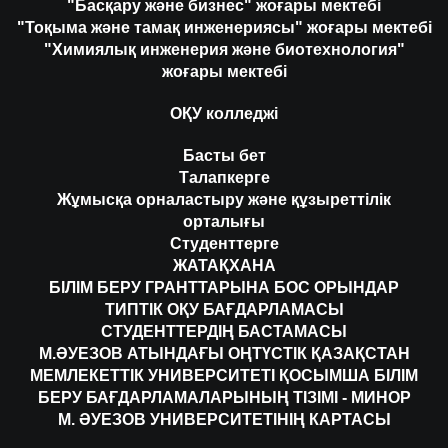
"Басқару және бизнес" жоғары мектебі
"Тоқыма және тамақ инженериясы" жоғары мектебі
"Химиялық инженерия және биотехнология"
жоғары мектебі
ОҚУ колледжі
Басты бет
Талапкерге
Жұмысқа орналастыру және құзыреттілік
орталығы
Студенттерге
ЖАТАҚХАНА
БІЛІМ БЕРУ ГРАНТТАРЫНА БОС ОРЫНДАР
ТИПТІК ОҚУ БАҒДАРЛАМАСЫ
СТУДЕНТТЕРДІҢ БАСТАМАСЫ
М.ӘУЕЗОВ АТЫНДАҒЫ ОҢТҮСТІК ҚАЗАҚСТАН
МЕМЛЕКЕТТІК УНИВЕРСИТЕТІ ҚОСЫМША БІЛІМ
БЕРУ БАҒДАРЛАМАЛАРЫНЫҢ ТІЗІМІ - МИНОР
М. ӘУЕЗОВ УНИВЕРСИТЕТІНІҢ КАРТАСЫ