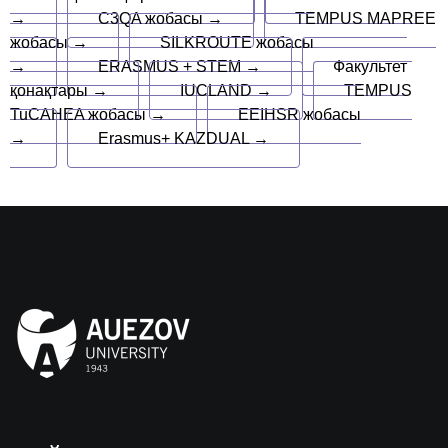
→
C3QA жобасы →
TEMPUS MAPREE
жобасы →
SILKROUTE жобасы
→
ERASMUS + STEM →
Факультет
қонақтары →
IUCLAND →
TEMPUS
TuCAHEA жобасы →
EEIHSR жобасы
→
Erasmus+ KAZDUAL →