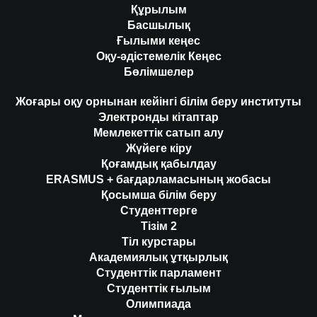
Құрылым
Басшылық
Ғылыми кеңес
Оқу-әдістемелік Кеңес
Бөлімшелер
Жоғары оқу орнынан кейінгі білім беру институты
Электронды кітаптар
Мемлекеттік сатып алу
Жүйеге кіру
Қоғамдық қабылдау
ERASMUS + бағдарламасының жобасы
Қосымша білім беру
Студенттерге
Тізім 2
Тіл курстары
Академиялық ұтқырлық
Студенттік парламент
Студенттік ғылым
Олимпиада