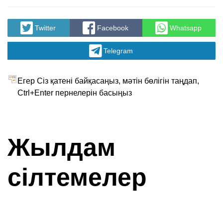
Twitter
Facebook
Whatsapp
Telegram
Егер Сіз қатені байқасаңыз, мәтін бөлігін таңдап,
Ctrl+Enter пернелерін басыңыз
Жылдам
сілтемелер