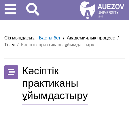
Сіз мындасыз:
Басты бет
/
Академиялық процесс
/
Тізім
/
Кәсіптік практиканы ұйымдастыру
Кәсіптік
практиканы
ұйымдастыру