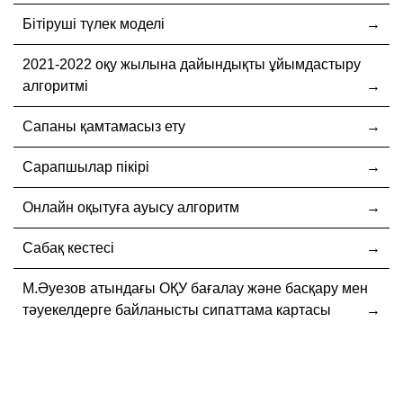
Бітіруші түлек моделі
2021-2022 оқу жылына дайындықты ұйымдастыру
алгоритмі
Сапаны қамтамасыз ету
Сарапшылар пікірі
Онлайн оқытуға ауысу алгоритм
Сабақ кестесі
М.Әуезов атындағы ОҚУ бағалау және басқару мен
тәуекелдерге байланысты сипаттама картасы