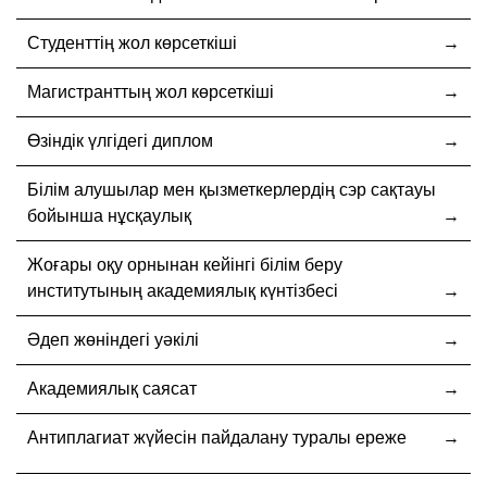
Студенттің жол көрсеткіші
Магистранттың жол көрсеткіші
Өзіндік үлгідегі диплом
Білім алушылар мен қызметкерлердің сэр сақтауы
бойынша нұсқаулық
Жоғары оқу орнынан кейінгі білім беру
институтының академиялық күнтізбесі
Әдеп жөніндегі уәкілі
Академиялық саясат
Антиплагиат жүйесін пайдалану туралы ереже