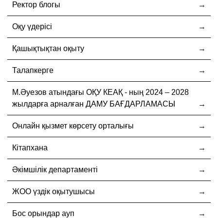
Ректор блогы
Оқу үдерісі
Қашықтықтан оқыту
Талапкерге
М.Әуезов атындағы ОҚУ КЕАҚ - ның 2024 – 2028
жылдарға арналған ДАМУ БАҒДАРЛАМАСЫ
Онлайн қызмет көрсету орталығы
Кітапхана
Әкімшілік департаменті
ЖОО үздік оқытушысы
Бос орындар ауп