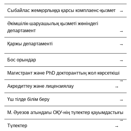
Cыбайлас жемқорлыққа қарсы комплаенс-қызмет
Әкімшілік-шаруашылық қызметі жөніндегі
департамент
Қаржы департаменті
Бос орындар
Магистрант және PhD докторанттың жол көрсеткіші
Акредиттеу және лицензиялау
Үш тілде білім беру
М. Әуезов атындағы ОҚУ-нің түлектер қауымдастығы
Түлектер