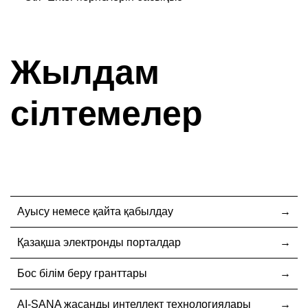
Жылдам
сілтемелер
Ауысу немесе қайта қабылдау
Қазақша электронды порталдар
Бос білім беру гранттары
AI-SANA жасанды интеллект технологиялары