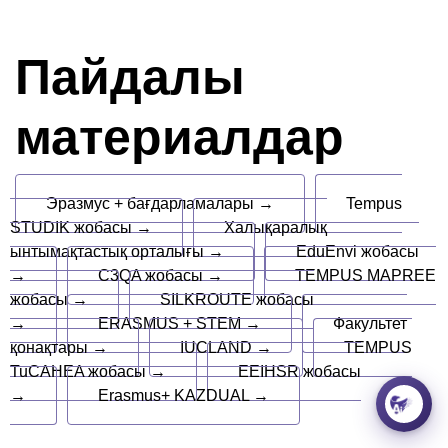
Пайдалы
материалдар
Эразмус + бағдарламалары →
Tempus
STUDIK жобасы →
Халықаралық
ынтымақтастық орталығы →
EduEnvi жобасы
→
C3QA жобасы →
TEMPUS MAPREE
жобасы →
SILKROUTE жобасы
→
ERASMUS + STEM →
Факультет
қонақтары →
IUCLAND →
TEMPUS
TuCAHEA жобасы →
EEIHSR жобасы
→
Erasmus+ KAZDUAL →