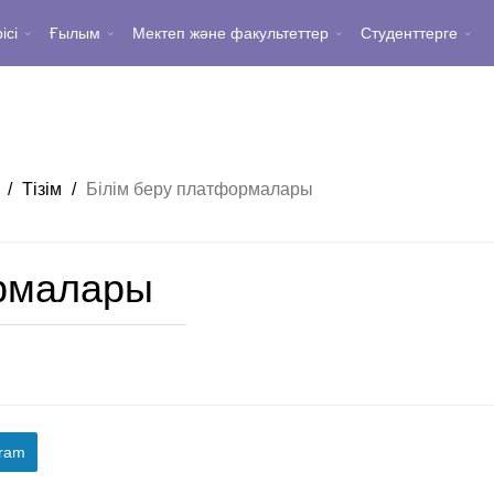
ісі
Ғылым
Мектеп және факультеттер
Студенттерге
с
/
Тізім
/
Білім беру платформалары
ормалары
gram