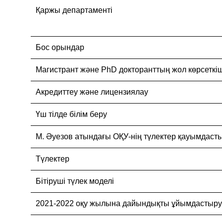
Қаржы департаменті
Бос орындар
Магистрант және PhD докторанттың жол көрсеткіш
Акредиттеу және лицензиялау
Үш тілде білім беру
М. Әуезов атындағы ОҚУ-нің түлектер қауымдаст
Түлектер
Бітіруші түлек моделі
2021-2022 оқу жылына дайындықты ұйымдастыру