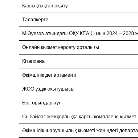
Қашықтықтан оқыту
Талапкерге
М.Әуезов атындағы ОҚУ КЕАҚ - ның 2024 – 20
Онлайн қызмет көрсету орталығы
Кітапхана
Әкімшілік департаменті
ЖОО үздік оқытушысы
Бос орындар ауп
Cыбайлас жемқорлыққа қарсы комплаенс-қызмет
Әкімшілік-шаруашылық қызметі жөніндегі департ