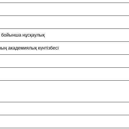
ы бойынша нұсқаулық
ның академиялық күнтізбесі