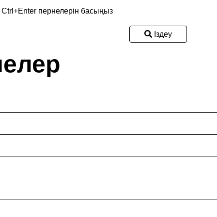
, Ctrl+Enter пернелерін басыңыз
Іздеу
мелер