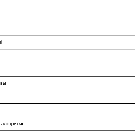
і
ығы
 алгоритмі