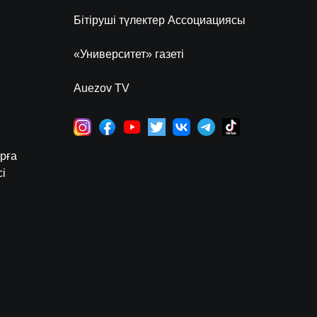
Бітіруші түлектер Ассоциациясы
«Университет» газеті
Auezov TV
рға
і