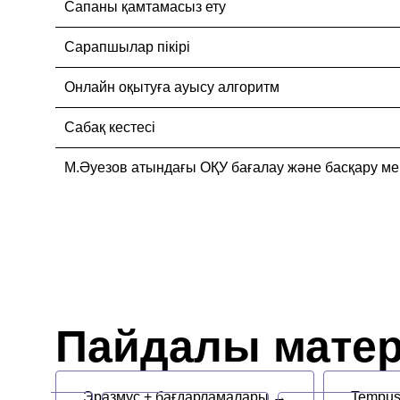
Сапаны қамтамасыз ету
Сарапшылар пікірі
Онлайн оқытуға ауысу алгоритм
Сабақ кестесі
М.Әуезов атындағы ОҚУ бағалау және басқару ме
Пайдалы мате
Эразмус + бағдарламалары →
Tempu