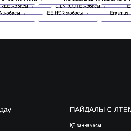
REE жобасы →
SILKROUTE жобасы →
E
 жобасы →
EEIHSR жобасы →
Erasmus
дау
ПАЙДАЛЫ СІЛТЕ
ҚР заңнамасы