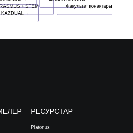
RASMUS + STEM →
Факультет қонақтары
+ KAZDUAL →
МЕЛЕР
РЕСУРСТАР
Platonus