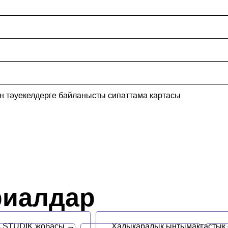
н тәуекелдерге байланысты сипаттама картасы
риалдар
s STUDIK жобасы →
Халықаралық ынтымақтастық