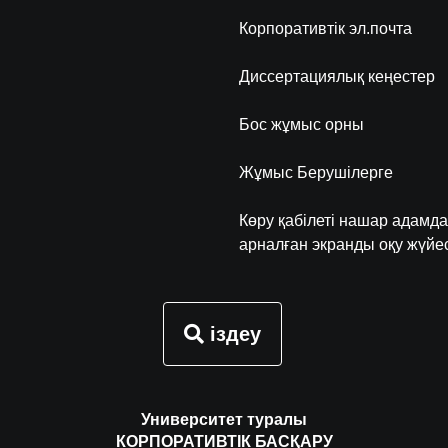
Корпоративтік эл.почта
Диссертациялық кеңестер
Бос жұмыс орны
Жұмыс Берушілерге
Көру қабілеті нашар адамда
арналған экранды оқу жүйес
іздеу
Университет туралы
КОРПОРАТИВТІК БАСҚАРУ