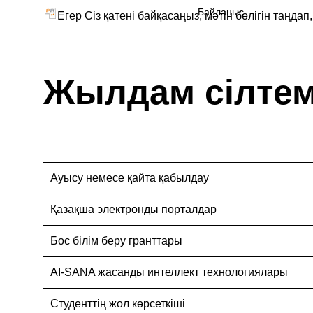
Байланыс
Егер Сіз қатені байқасаңыз, мәтін бөлігін таңдап
Жылдам сілте
Ауысу немесе қайта қабылдау
Қазақша электронды порталдар
Бос білім беру гранттары
AI-SANA жасанды интеллект технологиялары
Студенттің жол көрсеткіші