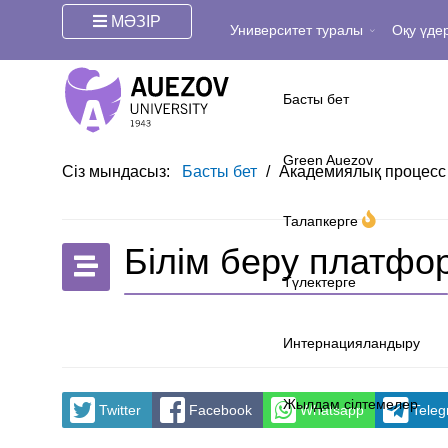
МӘЗІР
Университет туралы
Оқу үдер
Басты бет
Green Auezov
Сіз мындасыз:
Басты бет
/
Академиялық процес
Талапкерге
Білім беру платф
Түлектерге
Интернацияландыру
Жылдам сілтемелер
Twitter
Facebook
Whatsapp
Tele