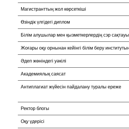
Магистранттың жол көрсеткіші
Өзіндік үлгідегі диплом
Білім алушылар мен қызметкерлердің сэр сақтау
Жоғары оқу орнынан кейінгі білім беру институты
Әдеп жөніндегі уәкілі
Академиялық саясат
Антиплагиат жүйесін пайдалану туралы ереже
Ректор блогы
Оқу үдерісі