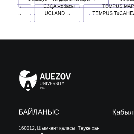
→
C3QA жобасы →
TEMPUS MAP
→
IUCLAND →
TEMPUS TuCAHEA
БАЙЛАНЫС
Қабыл
160012, Шымкент қаласы, Тәуке хан