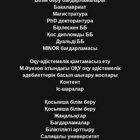
Білім беру бағдарламалары
Бакалавриат
Магистратура
PhD докторантура
Бірлескен ББ
Қос дипломды ББ
Дуальді ББ
MINOR бағдарламасы
Оқу-әдістемелік қамтамасыз ету
М.Әуезов атындағы ОҚУ оқу әдістемелік
әдебиеттерін басып шығару жоспары
Контент
Іс-шаралар
Қосымша білім беру
Қосымша білім беру
Жаңалықтар
Бағдарламалар
Біліктілікті арттыру
Салиқалы университет