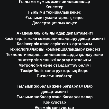
Ғылыми жұмыс және инновациялар
Кенестер
Ғылыми техникалық кеңес
Ғылыми гуманитарлық кеңес
Диссертациялық кеңес
Академиялық ғылымдар департаменті
Кәсіпкерлік және коммерцияландыру департаменті
Кәсіпкерлік және серіктестік орталығы
Технологияларды коммерцияландыру кеңсесі
Технологияларды, инновацияларды қолдау және
зияткерлік меншікті қорғау орталығы
Метрология және стандарттау бөлімі
Тәжірибелік-конструкторлық бюро
Бизнес-инкубатор
Ғылыми жобалар және бағдарламалар
департаменті
Ғылыми жобалар және бағдарламалар
Конкурстар
Әлемдік конкурстар