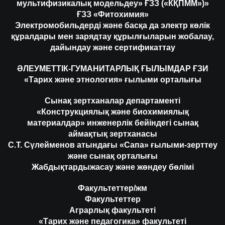
мультифизикалық модельдеу» ҒЗЗ («КҚПММ»)»
ҒЗЗ «Фитохимия»
Электромобильдерді және басқа да электр көлік
құралдары мен зарядтау құрылғыларын жобалау,
дайындау және сертификаттау
ӘЛЕУМЕТТІК-ГУМАНИТАРЛЫҚ ҒЫЛЫМДАР ҒЗИ
«Тарих және этнология» ғылыми орталығы
Сынақ зертханалар департаменті
«Конструкциялық және биохимиялық
материалдар» инженерлік бейіндегі сынақ
аймақтық зертханасы
С.Т. Сүлейменов атындағы «Сапа» ғылыми-зерттеу
және сынақ орталығы
Жабдықтардыжасау және жөндеу бөлімі
Факультеттер/жм
Факультеттер
Аграрлық факультеті
«Тарих және педагогика» факультеті