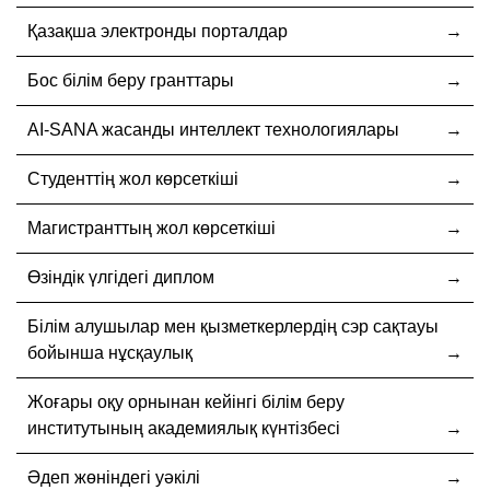
Қазақша электронды порталдар
Бос білім беру гранттары
AI-SANA жасанды интеллект технологиялары
Студенттің жол көрсеткіші
Магистранттың жол көрсеткіші
Өзіндік үлгідегі диплом
Білім алушылар мен қызметкерлердің сэр сақтауы
бойынша нұсқаулық
Жоғары оқу орнынан кейінгі білім беру
институтының академиялық күнтізбесі
Әдеп жөніндегі уәкілі