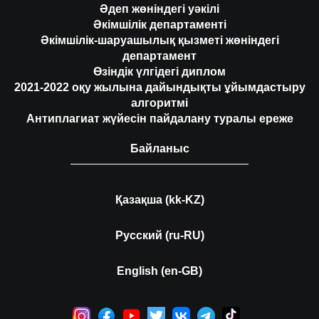
Әдеп жөніндегі уәкілі
Әкімшілік департаменті
Әкімшілік-шаруашылық қызметі жөніндегі
департамент
Өзіндік үлгідегі диплом
2021-2022 оқу жылына дайындықты ұйымдастыру
алгоритмі
Антиплагиат жүйесін пайдалану туралы ереже
Байланыс
Қазақша (kk-KZ)
Русский (ru-RU)
English (en-GB)