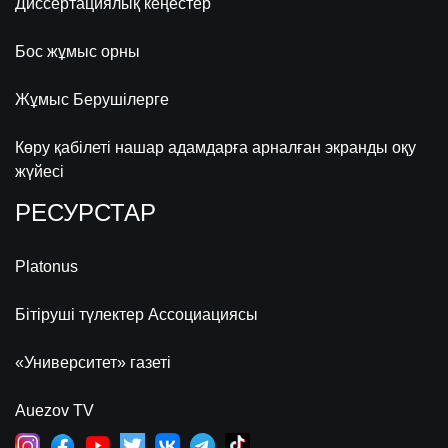
Диссертациялық кеңестер
Бос жұмыс орны
Жұмыс Берушілерге
Көру қабілеті нашар адамдарға арналған экранды оқу
жүйесі
РЕСУРСТАР
Platonus
Бітіруші түлектер Ассоциациясы
«Университет» газеті
Auezov TV