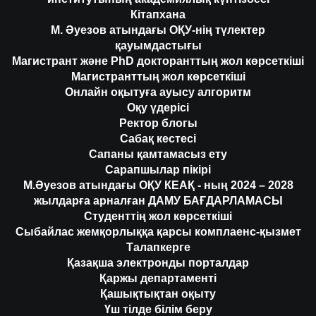
Кітапхана
М. Әуезов атындағы ОҚУ-нің түлектер
қауымдастығы
Магистрант және PhD докторанттың жол көрсеткіші
Магистранттың жол көрсеткіші
Онлайн оқытуға ауысу алгоритм
Оқу үдерісі
Ректор блогы
Сабақ кестесі
Сапаны қамтамасыз ету
Сарапшылар пікірі
М.Әуезов атындағы ОҚУ КЕАҚ - ның 2024 – 2028
жылдарға арналған ДАМУ БАҒДАРЛАМАСЫ
Студенттің жол көрсеткіші
Сыбайлас жемқорлыққа қарсы комплаенс-қызмет
Талапкерге
Қазақша электронды порталдар
Қаржы департаменті
Қашықтықтан оқыту
Үш тілде білім беру