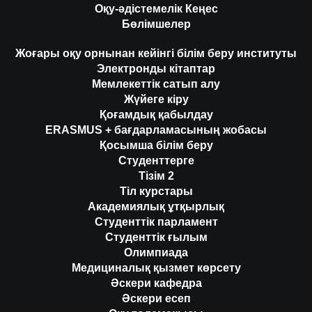
Оқу-әдістемелік Кеңес
Бөлімшелер
Жоғары оқу орнынан кейінгі білім беру институты
Электронды кітаптар
Мемлекеттік сатып алу
Жүйеге кіру
Қоғамдық қабылдау
ERASMUS + бағдарламасының жобасы
Қосымша білім беру
Студенттерге
Тізім 2
Тіл курстары
Академиялық ұтқырлық
Студенттік парламент
Студенттік ғылым
Олимпиада
Медициналық қызмет көрсету
Әскери кафедра
Әскери есеп