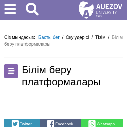
Сіз мындасыз:
Басты бет
/
Оқу үдерісі
/
Тізім
/
Білім
беру платформалары
Білім беру
платформалары
Twitter
Facebook
Whatsapp