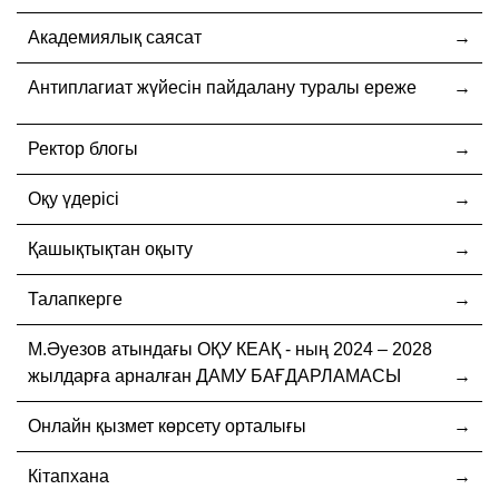
Академиялық саясат
Антиплагиат жүйесін пайдалану туралы ереже
Ректор блогы
Оқу үдерісі
Қашықтықтан оқыту
Талапкерге
М.Әуезов атындағы ОҚУ КЕАҚ - ның 2024 – 2028
жылдарға арналған ДАМУ БАҒДАРЛАМАСЫ
Онлайн қызмет көрсету орталығы
Кітапхана