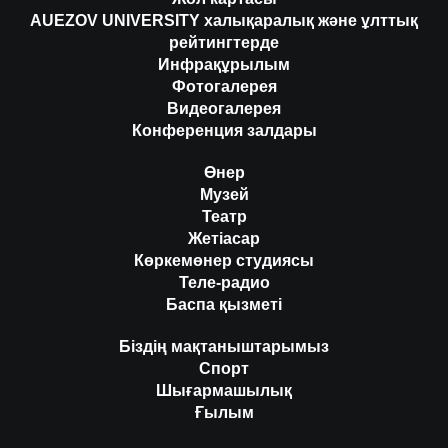
AUEZOV UNIVERSITY халықаралық және ұлттық
рейтингтерде
Инфрақұрылым
Фотогалерея
Видеогалерея
Конференция залдары
Өнер
Музей
Театр
Жетіасар
Көркемөнер студиясы
Теле-радио
Баспа қызметі
Біздің мақтаныштарымыз
Спорт
Шығармашылық
Ғылым