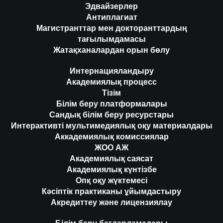
Эдвайзерлер
Антиплагиат
Магистранттар мен докторанттардың
тағылымдамасы
Жатақханалардан орын бөлу
Интернацияландыру
Академиялық процесс
Тізім
Білім беру платформалары
Сандық білім беру ресурстары
Интерактивті мультимедиялық оқу материалдары
Аккадемиялық комиссиялар
ЖОО АЖ
Академиялық саясат
Академиялық күнтізбе
Опқ оқу жүктемесі
Кәсіптік практиканы ұйымдастыру
Акредиттеу және лицензиялау