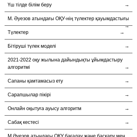
Үш тілде білім беру
М. Әуезов атындағы ОҚУ-нің түлектер қауымдастығы
Түлектер
Бітіруші түлек моделі
2021-2022 оқу жылына дайындықты ұйымдастыру
алгоритмі
Сапаны қамтамасыз ету
Сарапшылар пікірі
Онлайн оқытуға ауысу алгоритм
Сабақ кестесі
М.Әуезов атындағы ОҚУ бағалау және басқару мен