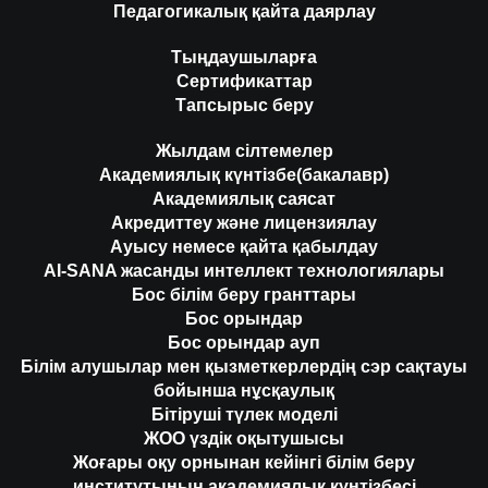
Педагогикалық қайта даярлау
Тыңдаушыларға
Сертификаттар
Тапсырыс беру
Жылдам сілтемелер
Академиялық күнтізбе(бакалавр)
Академиялық саясат
Акредиттеу және лицензиялау
Ауысу немесе қайта қабылдау
AI-SANA жасанды интеллект технологиялары
Бос білім беру гранттары
Бос орындар
Бос орындар ауп
Білім алушылар мен қызметкерлердің сэр сақтауы
бойынша нұсқаулық
Бітіруші түлек моделі
ЖОО үздік оқытушысы
Жоғары оқу орнынан кейінгі білім беру
институтының академиялық күнтізбесі