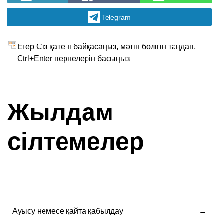
Telegram
Егер Сіз қатені байқасаңыз, мәтін бөлігін таңдап,
Ctrl+Enter пернелерін басыңыз
Жылдам
сілтемелер
Ауысу немесе қайта қабылдау