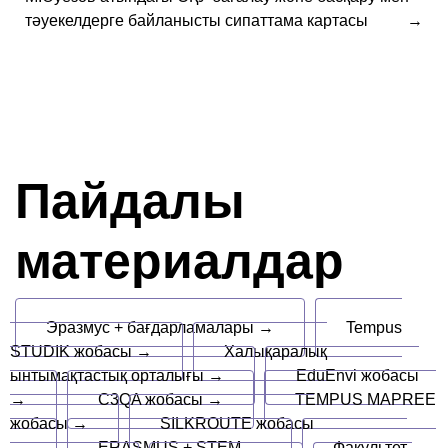
тәуекелдерге байланысты сипаттама картасы
Пайдалы
материалдар
Эразмус + бағдарламалары →
Tempus
STUDIK жобасы →
Халықаралық
ынтымақтастық орталығы →
EduEnvi жобасы
→
C3QA жобасы →
TEMPUS MAPREE
жобасы →
SILKROUTE жобасы
→
ERASMUS + STEM →
Факультет