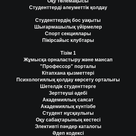
Оқу төлемақысы
Студенттерді әлеуметтік қолдау
Студенттердің бос уақыты
Шығармашылық үйірмелер
Спорт секциялары
Пікірсайыс клубтары
Тізім 1
Жұмысқа орналастыру және мансап
"Профессор" порталы
Кітапхана қызметтері
Психологиялық қолдау көрсету орталығы
Шетелдік студенттерге
Зерттеуші әдебі
Академиялық саясат
Академиялық күнтізбе
Студент нұсқаулығы
Оқу сабақтарының кестесі
Элективті пәндер каталогы
Әдеп кодексі