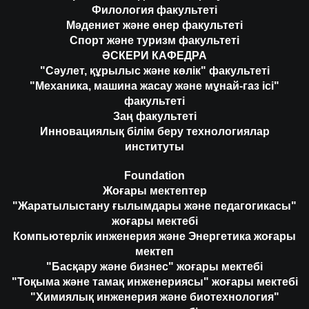
Филология факультеті
Мәдениет және өнер факультеті
Спорт және туризм факультеті
ӘСКЕРИ КАФЕДРА
"Сәулет, құрылыс және көлік" факультеті
"Механика, машина жасау және мұнай-газ ісі"
факультеті
Заң факультеті
Инновациялық білім беру технологиялар
институты
Foundation
Жоғары мектептер
"Жаратылыстану ғылымдары және педагогикасы"
жоғары мектебі
Компьютерлік инженерия және Энергетика жоғары
мектеп
"Басқару және бизнес" жоғары мектебі
"Тоқыма және тамақ инженериясы" жоғары мектебі
"Химиялық инженерия және биотехнология"