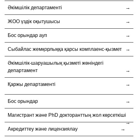
Әкімшілік департаменті
ЖОО үздік оқытушысы
Бос орындар ауп
Cыбайлас жемқорлыққа қарсы комплаенс-қызмет
Әкімшілік-шаруашылық қызметі жөніндегі
департамент
Қаржы департаменті
Бос орындар
Магистрант және PhD докторанттың жол көрсеткіші
Акредиттеу және лицензиялау