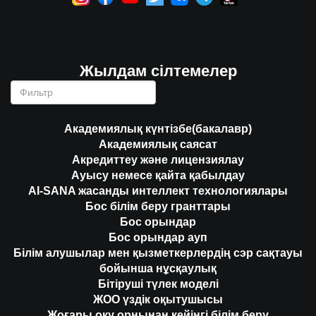
Жылдам сілтемелер
Академиялық күнтізбе(бакалавр)
Академиялық саясат
Акредиттеу және лицензиялау
Ауысу немесе қайта қабылдау
AI-SANA жасанды интеллект технологиялары
Бос білім беру гранттары
Бос орындар
Бос орындар ауп
Білім алушылар мен қызметкерлердің сэр сақтауы
бойынша нұсқаулық
Бітіруші түлек моделі
ЖОО үздік оқытушысы
Жоғары оқу орнынан кейінгі білім беру