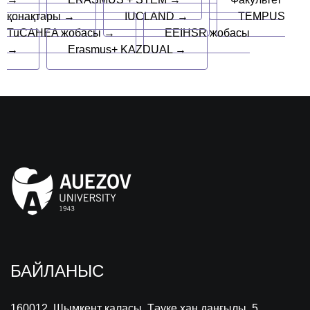
қонақтары →
IUCLAND →
TEMPUS
TuCAHEA жобасы →
EEIHSR жобасы
→
Erasmus+ KAZDUAL →
БАЙЛАНЫС
160012, Шымкент қаласы, Тәуке хан даңғылы, 5