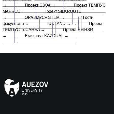
→
Проект C3QA →
Проект ТЕМПУС
MAPREE →
Проект SILKROUTE
→
ЭРАЗМУС+ STEM →
Гости
факультета →
IUCLAND →
Проект
ТЕМПУС TuCAHEA →
Проект EEIHSR
→
Erasmus+ KAZDUAL →