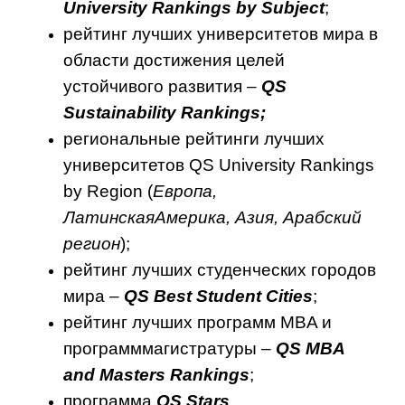
University
Rankings
by
Subject
;
рейтинг лучших университетов мира в
области достижения целей
устойчивого развития –
QS
Sustainability
Rankings
;
региональные рейтинги лучших
университетов QS University Rankings
by Region (
Европа,
ЛатинскаяАмерика, Азия, Арабский
регион
);
рейтинг лучших студенческих городов
мира –
QS
Best
Student
Cities
;
рейтинг лучших программ MBA и
программмагистратуры –
QS
MBA
and
Masters
Rankings
;
программа
QS
Stars
.