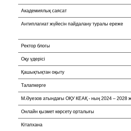
Академиялық саясат
Антиплагиат жүйесін пайдалану туралы ереже
Ректор блогы
Оқу үдерісі
Қашықтықтан оқыту
Талапкерге
М.Әуезов атындағы ОҚУ КЕАҚ - ның 2024 – 20
Онлайн қызмет көрсету орталығы
Кітапхана