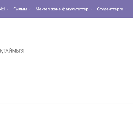
ісі
Ғылым
Мектеп және факультеттер
Студенттерге
ҚТАЙМЫЗ!