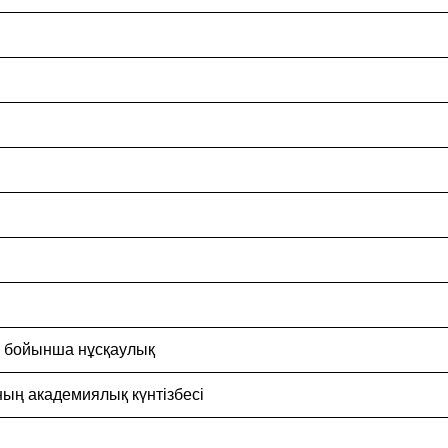
ы бойынша нұсқаулық
ның академиялық күнтізбесі