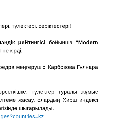
і, түлектері, серіктестері!
ндік рейтингісі
бойынша
"Modern
не кірді.
федра меңгерушісі Карбозова Гүлнара
өрсеткішке, түлектер туралы жұмыс
ілтеме жасау, олардың Хирш индексі
егізінде шығарылады.
uages?countries=kz