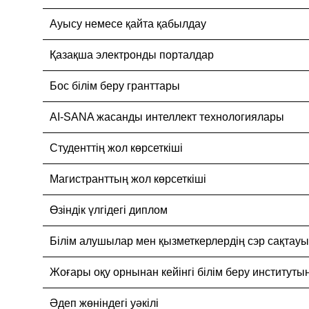
Ауысу немесе қайта қабылдау
Қазақша электронды порталдар
Бос білім беру гранттары
AI-SANA жасанды интеллект технологиялары
Студенттің жол көрсеткіші
Магистранттың жол көрсеткіші
Өзіндік үлгідегі диплом
Білім алушылар мен қызметкерлердің сэр сақтау
Жоғары оқу орнынан кейінгі білім беру институты
Әдеп жөніндегі уәкілі