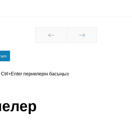
Артқа
Алға
gram
, Ctrl+Enter пернелерін басыңыз
мелер