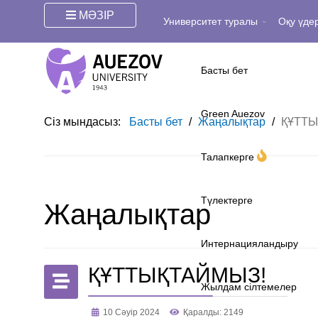
МӘЗІР
Университет туралы
Оқу үдер
Басты бет
Green Auezov
Сіз мындасыз:
Басты бет
/
Жаңалықтар
/
ҚҰТТЫ
Талапкерге
Түлектерге
Жаңалықтар
Интернацияландыру
ҚҰТТЫҚТАЙМЫЗ!
Жылдам сілтемелер
10 Сәуір 2024
Қаралды: 2149