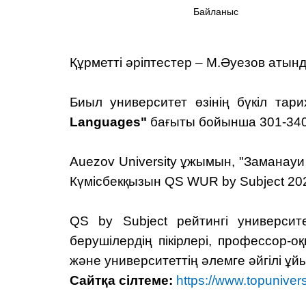
Байланыс
Құрметті әріптестер – М.Әуезов атынд
Биыл университет өзінің бүкіл та
Languages"
бағыты бойынша 301-340 п
Auezov University ұжымын, "Заманау
Күмісбекқызын QS WUR by Subject 202
QS by Subject рейтингі университ
берушілердің пікірлері, профессор
және университеттің әлемге әйгілі 
Сайтқа сілтеме:
https://www.topuniver