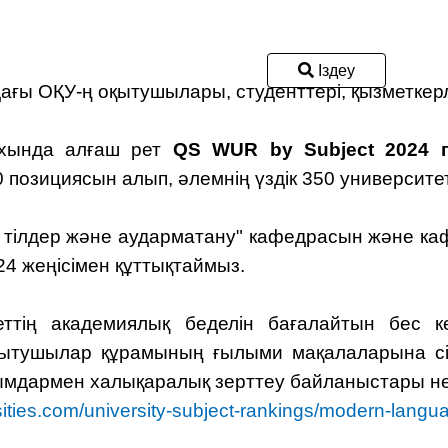
Іздеу
ағы ОҚУ-ң оқытушылары, студенттері, қызметкерлер
рихында алғаш рет
QS WUR by Subject 2024 пә
озициясын алып, әлемнің үздік 350 университеті
и тілдер және аударматану" кафедрасын және ка
4 жеңісімен құттықтаймыз.
еттің академиялық беделін бағалайтын бес к
-оқытушылар құрамының ғылыми мақалаларына с
ұйымдармен халықаралық зерттеу байланыстары н
sities.com/university-subject-rankings/modern-lang