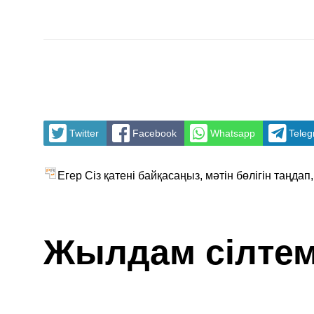
Twitter
Facebook
Whatsapp
Tele
Егер Сіз қатені байқасаңыз, мәтін бөлігін таңдап
Жылдам сілте