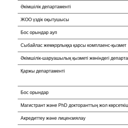
Әкімшілік департаменті
ЖОО үздік оқытушысы
Бос орындар ауп
Cыбайлас жемқорлыққа қарсы комплаенс-қызмет
Әкімшілік-шаруашылық қызметі жөніндегі департ
Қаржы департаменті
Бос орындар
Магистрант және PhD докторанттың жол көрсеткіш
Акредиттеу және лицензиялау