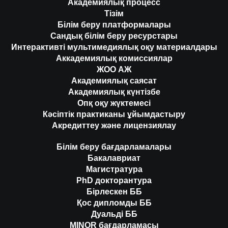
Академиялық процесс
Тізім
Білім беру платформалары
Сандық білім беру ресурстары
Интерактивті мультимедиялық оқу материалдары
Аккадемиялық комиссиялар
ЖОО АЖ
Академиялық саясат
Академиялық күнтізбе
Опқ оқу жүктемесі
Кәсіптік практиканы ұйымдастыру
Акредиттеу және лицензиялау
Білім беру бағдарламалары
Бакалавриат
Магистратура
PhD докторантура
Бірлескен ББ
Қос дипломды ББ
Дуальді ББ
MINOR бағдарламасы