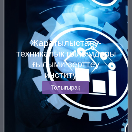
Жаратылыстану-
техникалық ғылымдары
ғылыми-зерттеу
институты
Толығырақ