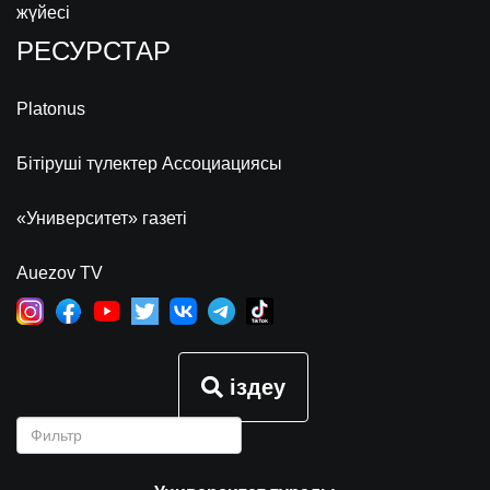
жүйесі
РЕСУРСТАР
Platonus
Бітіруші түлектер Ассоциациясы
«Университет» газеті
Auezov TV
іздеу