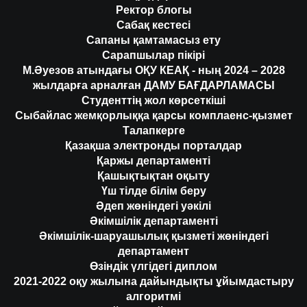
Ректор блогы
Сабақ кестесі
Сапаны қамтамасыз ету
Сарапшылар пікірі
М.Әуезов атындағы ОҚУ КЕАҚ - ның 2024 – 2028
жылдарға арналған ДАМУ БАҒДАРЛАМАСЫ
Студенттің жол көрсеткіші
Сыбайлас жемқорлыққа қарсы комплаенс-қызмет
Талапкерге
Қазақша электронды порталдар
Қаржы департаменті
Қашықтықтан оқыту
Үш тілде білім беру
Әдеп жөніндегі уәкілі
Әкімшілік департаменті
Әкімшілік-шаруашылық қызметі жөніндегі
департамент
Өзіндік үлгідегі диплом
2021-2022 оқу жылына дайындықты ұйымдастыру
алгоритмі