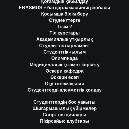
Қоғамдық қабылдау
ERASMUS + бағдарламасының жобасы
Қосымша білім беру
Студенттерге
Тізім 2
Тіл курстары
Академиялық ұтқырлық
Студенттік парламент
Студенттік ғылым
Олимпиада
Медициналық қызмет көрсету
Әскери кафедра
Әскери есеп
Оқу төлемақысы
Студенттерді әлеуметтік қолдау
Студенттердің бос уақыты
Шығармашылық үйірмелер
Спорт секциялары
Пікірсайыс клубтары