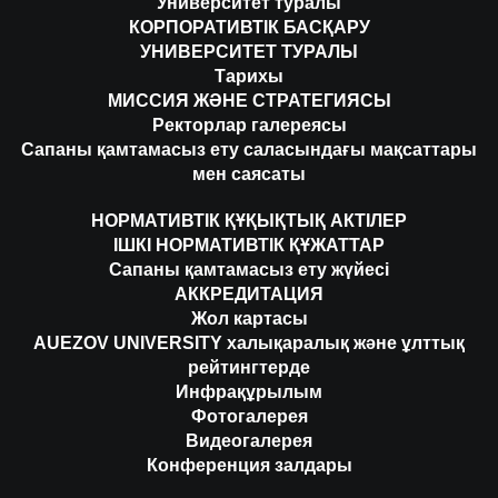
Университет туралы
КОРПОРАТИВТІК БАСҚАРУ
УНИВЕРСИТЕТ ТУРАЛЫ
Тарихы
МИССИЯ ЖӘНЕ СТРАТЕГИЯСЫ
Ректорлар галереясы
Сапаны қамтамасыз ету саласындағы мақсаттары
мен саясаты
НОРМАТИВТІК ҚҰҚЫҚТЫҚ АКТІЛЕР
ІШКІ НОРМАТИВТІК ҚҰЖАТТАР
Сапаны қамтамасыз ету жүйесі
АККРЕДИТАЦИЯ
Жол картасы
AUEZOV UNIVERSITY халықаралық және ұлттық
рейтингтерде
Инфрақұрылым
Фотогалерея
Видеогалерея
Конференция залдары