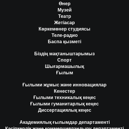
Өнер
Музей
Театр
Жетіасар
Көркемөнер студиясы
Теле-радио
Баспа қызметі
Біздің мақтаныштарымыз
Спорт
Шығармашылық
Ғылым
Ғылыми жұмыс және инновациялар
Кенестер
Ғылыми техникалық кеңес
Ғылыми гуманитарлық кеңес
Диссертациялық кеңес
Академиялық ғылымдар департаменті
Кәсіпкерлік және коммерцияландыру департаменті