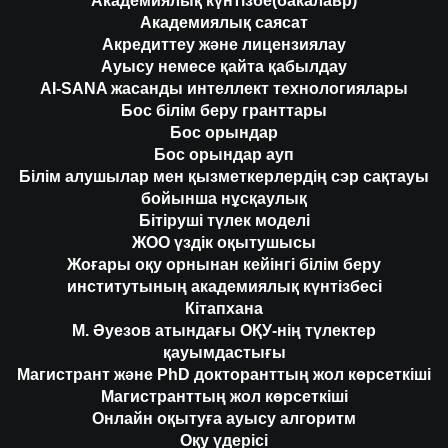
Академиялық күнтізбе(бакалавр)
Академиялық саясат
Акредиттеу және лицензиялау
Ауысу немесе қайта қабылдау
AI-SANA жасанды интеллект технологиялары
Бос білім беру гранттары
Бос орындар
Бос орындар ауп
Білім алушылар мен қызметкерлердің сэр сақтауы
бойынша нұсқаулық
Бітіруші түлек моделі
ЖОО үздік оқытушысы
Жоғары оқу орнынан кейінгі білім беру
институтының академиялық күнтізбесі
Кітапхана
М. Әуезов атындағы ОҚУ-нің түлектер
қауымдастығы
Магистрант және PhD докторанттың жол көрсеткіші
Магистранттың жол көрсеткіші
Онлайн оқытуға ауысу алгоритм
Оқу үдерісі