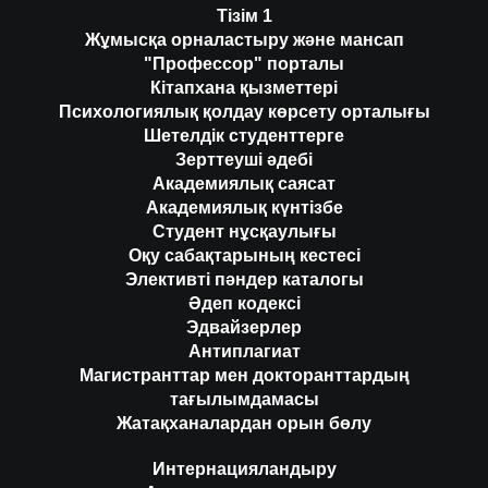
Тізім 1
Жұмысқа орналастыру және мансап
"Профессор" порталы
Кітапхана қызметтері
Психологиялық қолдау көрсету орталығы
Шетелдік студенттерге
Зерттеуші әдебі
Академиялық саясат
Академиялық күнтізбе
Студент нұсқаулығы
Оқу сабақтарының кестесі
Элективті пәндер каталогы
Әдеп кодексі
Эдвайзерлер
Антиплагиат
Магистранттар мен докторанттардың
тағылымдамасы
Жатақханалардан орын бөлу
Интернацияландыру