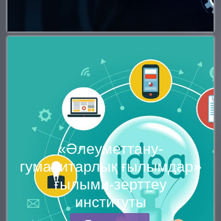
«Әлеуметтану-
гуманитарлық ғылымдар»
ғылыми-зерттеу
институты