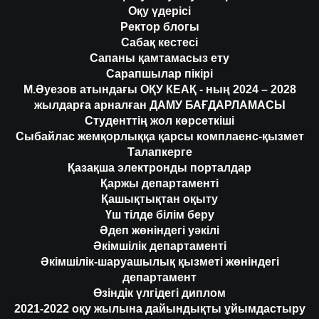
Оқу үдерісі
Ректор блогы
Сабақ кестесі
Сапаны қамтамасыз ету
Сарапшылар пікірі
М.Әуезов атындағы ОҚУ КЕАҚ - ның 2024 – 2028
жылдарға арналған ДАМУ БАҒДАРЛАМАСЫ
Студенттің жол көрсеткіші
Сыбайлас жемқорлыққа қарсы комплаенс-қызмет
Талапкерге
Қазақша электронды порталдар
Қаржы департаменті
Қашықтықтан оқыту
Үш тілде білім беру
Әдеп жөніндегі уәкілі
Әкімшілік департаменті
Әкімшілік-шаруашылық қызметі жөніндегі
департамент
Өзіндік үлгідегі диплом
2021-2022 оқу жылына дайындықты ұйымдастыру