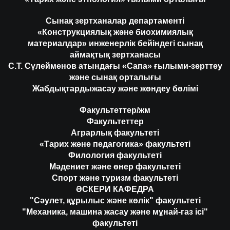
Сынақ зертханалар департаменті
«Конструкциялық және биохимиялық
материалдар» инженерлік бейіндегі сынақ
аймақтық зертханасы
С.Т. Сүлейменов атындағы «Сапа» ғылыми-зерттеу
және сынақ орталығы
Жабдықтардыжасау және жөндеу бөлімі
Факультеттер/жм
Факультеттер
Аграрлық факультеті
«Тарих және педагогика» факультеті
Филология факультеті
Мәдениет және өнер факультеті
Спорт және туризм факультеті
ӘСКЕРИ КАФЕДРА
"Сәулет, құрылыс және көлік" факультеті
"Механика, машина жасау және мұнай-газ ісі"
факультеті