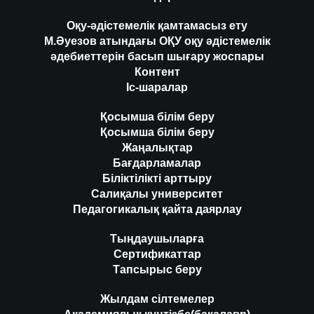
Оқу-әдістемелік қамтамасыз ету
М.Әуезов атындағы ОҚУ оқу әдістемелік
әдебиеттерін басып шығару жоспары
Контент
Іс-шаралар
Қосымша білім беру
Қосымша білім беру
Жаңалықтар
Бағдарламалар
Біліктілікті арттыру
Салиқалы университет
Педагогикалық қайта даярлау
Тыңдаушыларға
Сертификаттар
Тапсырыс беру
Жылдам сілтемелер