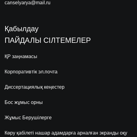
canselyarya@mail.ru
Қабылдау
ПАЙДАЛЫ СІЛТЕМЕЛЕР
ҚР заңнамасы
Корпоративтік эл.почта
Диссертациялық кеңестер
Бос жұмыс орны
Жұмыс Берушілерге
Көру қабілеті нашар адамдарға арналған экранды оқу