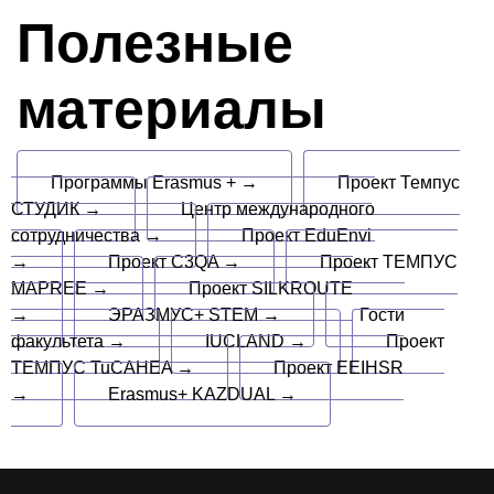
Полезные
материалы
Программы Erasmus + →
Проект Темпус
СТУДИК →
Центр международного
сотрудничества →
Проект EduEnvi
→
Проект C3QA →
Проект ТЕМПУС
MAPREE →
Проект SILKROUTE
→
ЭРАЗМУС+ STEM →
Гости
факультета →
IUCLAND →
Проект
ТЕМПУС TuCAHEA →
Проект EEIHSR
→
Erasmus+ KAZDUAL →