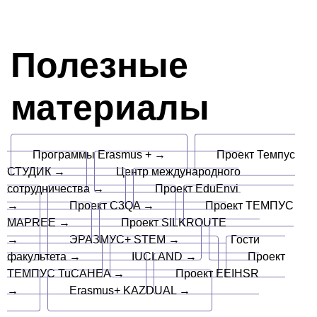
Полезные
материалы
Программы Erasmus + →
Проект Темпус
СТУДИК →
Центр международного
сотрудничества →
Проект EduEnvi
→
Проект C3QA →
Проект ТЕМПУС
MAPREE →
Проект SILKROUTE
→
ЭРАЗМУС+ STEM →
Гости
факультета →
IUCLAND →
Проект
ТЕМПУС TuCAHEA →
Проект EEIHSR
→
Erasmus+ KAZDUAL →